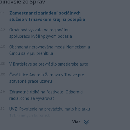
ajnovšie
zo Správ
Zamestnanci zariadení sociálnych
:14
služieb v Trnavskom kraji si polepšia
:13
Orbánová vyzvala na regionálnu
spoluprácu kvôli vplyvom počasia
:10
Obchodná nerovnováha medzi Nemeckom a
Čínou sa v júli prehĺbila
:08
V Bratislave sa prevrátilo smetiarske auto
:00
Časť Ulice Andreja Žarnova v Trnave pre
stavebné práce uzavrú
:56
Zdravotné riziká na festivale: Odborníci
radia, čoho sa vyvarovať
:52
ÚVZ: Povolenie na prevádzku malo k piatku
170 umelých kúpalísk
Viac