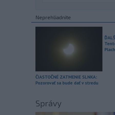
Neprehliadnite
ĎALŠ
Tent
Plach
ČIASTOČNÉ ZATMENIE SLNKA:
Pozorovať sa bude dať v stredu
Správy