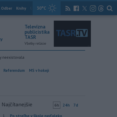
30
°C
 Odber
Knihy
Útulkovo
Magazín
News Now
Archív
TASR
Televízna
publicistika
TASR
ky
Všetky relácie
y neexistovala
Referendum
MS v hokeji
Najčítanejšie
6h
24h
7d
Po streľbe v škole neďaleko
1