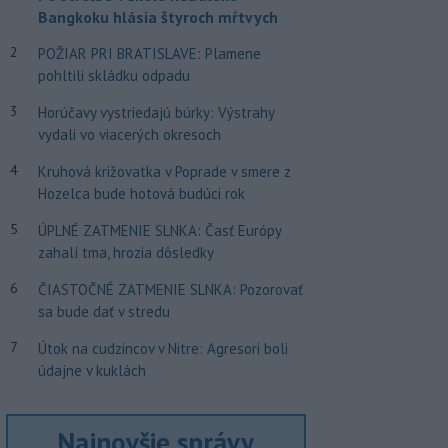
Bangkoku hlásia štyroch mŕtvych
2
POŽIAR PRI BRATISLAVE: Plamene
pohltili skládku odpadu
3
Horúčavy vystriedajú búrky: Výstrahy
vydali vo viacerých okresoch
4
Kruhová križovatka v Poprade v smere z
Hozelca bude hotová budúci rok
5
ÚPLNÉ ZATMENIE SLNKA: Časť Európy
zahalí tma, hrozia dôsledky
6
ČIASTOČNÉ ZATMENIE SLNKA: Pozorovať
sa bude dať v stredu
7
Útok na cudzincov v Nitre: Agresori boli
údajne v kuklách
Najnovšie správy