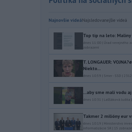
Najnovšie videá
Najsledovanejšie videá
Top tip na leto: Malin
dnes 11:00
|
Úrad verejného z
zobrazení
T. LONGAUER: VOJNA?✊ N
Niekto...
dnes 10:59
|
Smer - SSD
|
2312
...aby sme mali vodu aj
dnes 10:31
|
Laššáková Judita
Takmer 2 milióny eur v
dnes 10:19
|
Ministerstvo inve
informatizácie SR
|
15
zobraze