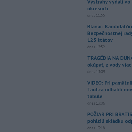
Výstrahy vydali vo
okresoch
dnes 11:55
Blanár: Kandidatúr
Bezpečnostnej rad
123 štátov
dnes 12:52
TRAGÉDIA NA DUNAJ
okúpať, z vody viac
dnes 13:09
VIDEO: Pri pamätn
Tautza odhalili no
tabule
dnes 13:06
POŽIAR PRI BRATI
pohltili skládku o
dnes 13:18