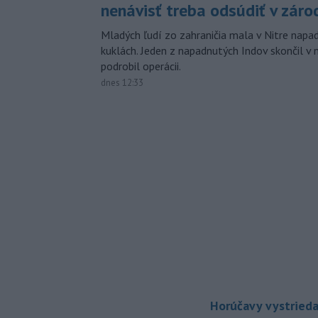
nenávisť treba odsúdiť v záro
Mladých ľudí zo zahraničia mala v Nitre napa
kuklách. Jeden z napadnutých Indov skončil v 
podrobil operácii.
dnes 12:33
Horúčavy vystrieda