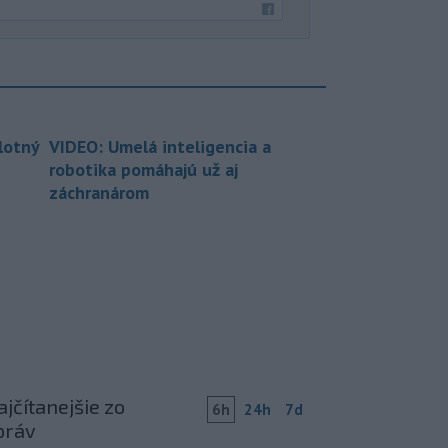
lotný
VIDEO: Umelá inteligencia a
robotika pomáhajú už aj
záchranárom
jčítanejšie zo
6h
24h
7d
práv