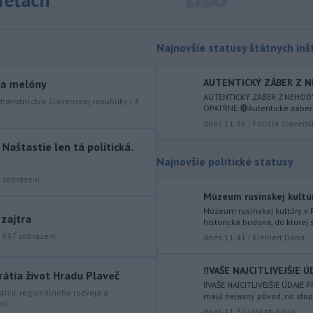
júla 2026 herečka a dlhoročná
členka
Slovenského komorného
divadla (SKD) v Martine Helena
Najnovšie statusy štátnych inšt
Sudická.
-
Národná diaľničná
AUTENTICKÝ ZÁBER Z NE
10:15
y a melóny
spoločnosť (NDS) ukončila výmenu
AUTENTICKÝ ZÁBER Z NEHODY
dravotníctva Slovenskej republiky
|
4
OPATRNE 🔴Autentické zábery
mostného
záveru na ľavej strane
dnes 11:36
|
Polícia Slovens
mosta Lanfranconi, ktorý je súčasťou
bratislavskej diaľnice D2.
aštastie len tá politická.
Najnovšie politické statusy
-
Počet potvrdených prípadov
10:02
zobrazení
nákazy vírusovým ochorením
ebola
v Konžskej demokratickej republike
Múzeum rusínskej kultúr
(KDR) presiahol hranicu 4000.
Múzeum rusínskej kultúry v 
 zajtra
historická budova, do ktorej 
-
V stredu sa bude dať
|
697
zobrazení
09:24
dnes 11:41
|
Kleinert Dana
pozorovať čiastočné zatmenie
Slnka i
maximum roja Perzeidy
‼️VAŠE NAJCITLIVEJŠIE Ú
rátia život Hradu Plaveč
‼️VAŠE NAJCITLIVEJŠIE ÚDAJE
-
Generálna prokuratúra SR
09:01
stícií, regionálneho rozvoja a
majú nejasný pôvod, no stop
ní
podala v súvislosti s určením
dnes 11:32
|
Jakab Július