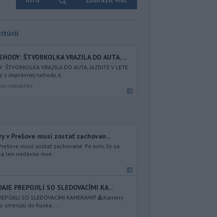
itúcií
HODY: ŠTVORKOLKA VRAZILA DO AUTA, ...
: ŠTVORKOLKA VRAZILA DO AUTA, JAZDITE V LETE
 z dopravnej nehody, k...
kej republiky
y v Prešove musí zostať zachovan...
Prešove musí zostať zachované. Po tom, čo sa
sa len nedávno inve...
DAJE PREPOJILI SO SLEDOVACÍMI KA...
 PREPOJILI SO SLEDOVACÍMI KAMERAMI‼️ 🔺Kamery
y smerujú do Ruska....