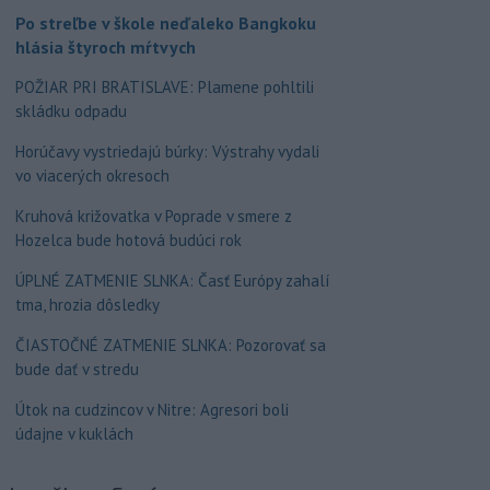
Po streľbe v škole neďaleko Bangkoku
hlásia štyroch mŕtvych
POŽIAR PRI BRATISLAVE: Plamene pohltili
skládku odpadu
Horúčavy vystriedajú búrky: Výstrahy vydali
vo viacerých okresoch
Kruhová križovatka v Poprade v smere z
Hozelca bude hotová budúci rok
ÚPLNÉ ZATMENIE SLNKA: Časť Európy zahalí
tma, hrozia dôsledky
ČIASTOČNÉ ZATMENIE SLNKA: Pozorovať sa
bude dať v stredu
Útok na cudzincov v Nitre: Agresori boli
údajne v kuklách