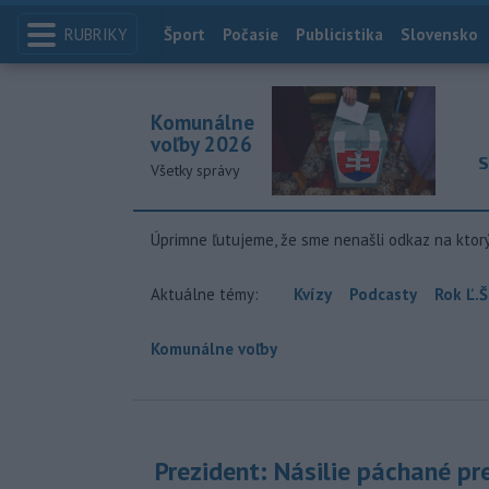
RUBRIKY
Index
Šport
Počasie
Publicistika
Slovensko
Komunálne
voľby 2026
S
Všetky správy
Úprimne ľutujeme, že sme nenašli odkaz na ktor
Aktuálne témy:
Kvízy
Podcasty
Rok Ľ.Š
Komunálne voľby
Prezident: Násilie páchané pr