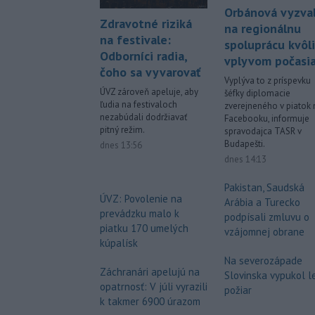
Orbánová vyzva
Zdravotné riziká
na regionálnu
na festivale:
spoluprácu kvôli
Odborníci radia,
vplyvom počasi
čoho sa vyvarovať
Vyplýva to z príspevku
ÚVZ zároveň apeluje, aby
šéfky diplomacie
ľudia na festivaloch
zverejneného v piatok 
nezabúdali dodržiavať
Facebooku, informuje
pitný režim.
spravodajca TASR v
Budapešti.
dnes 13:56
dnes 14:13
Pakistan, Saudská
ÚVZ: Povolenie na
Arábia a Turecko
prevádzku malo k
podpísali zmluvu o
piatku 170 umelých
vzájomnej obrane
kúpalísk
Na severozápade
Záchranári apelujú na
Slovinska vypukol l
opatrnosť: V júli vyrazili
požiar
k takmer 6900 úrazom