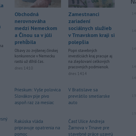
N
la
Obchodná
Zamestnanci
14
nerovnováha
zariadení
a
medzi Nemeckom
sociálnych služieb
14
a Čínou sa v júli
v Trnavskom kraji si
prehĺbila
polepšia
na
14
Obavy zo zvýšenej čínskej
Popri stavebných
konkurencie v Nemecku
investíciách kraj pracuje aj
rastú už dlhší čas.
na zlepšovaní celkových
14
pracovných podmienok.
dnes 14:10
dnes 14:14
14
Prieskum: Vyše polovica
V Bratislave sa
Slovákov pije pivo
prevrátilo smetiarske
13
aspoň raz za mesiac
auto
13
esný
Rakúska vláda
Časť Ulice Andreja
pripravuje opatrenia na
Žarnova v Trnave pre
pomoc
stavebné práce uzavrú