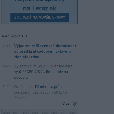
na Teraz.sk
ZOBRAZIŤ NAJNOVŠIE SPRÁVY
Vyhlásenia
Vyjadrenie: Slovenské domácnosti
07:55
sú pred krátkodobými výkyvmi
cien elektriny...
18:12
Vyjadrenie: MZVEZ: Slovensko chce
využiť EXPO 2027 v Belehrade na
podporu...
12:26
Oznámenie: TK ministra práce,
sociálnych vecí a rodiny SR Erika
Tomáša
Viac