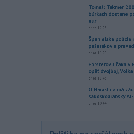
Tomaš: Takmer 200
búrkach dostane p
eur
dnes 12:53
Španielska polícia 
pašerákov a prevá
dnes 12:39
Forsterovú čaká v
opäť dvojboj, Volka
dnes 11:43
O Haraslína má zá
saudskoarabský Al
dnes 10:44
Politika na sociálnych 