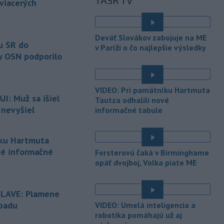
TASR TV
zhromaždenie môže v utorok 11.
 viacerých
augusta
rozhodnúť o novom
generálnom prokurátorovi, ak
parlament schváli skrátenie jeho
Deväť Slovákov zabojuje na ME
šesťmesačnej výpovednej lehoty.
u SR do
v Paríži o čo najlepšie výsledky
y OSN podporilo
-
Silné búrky vo štvrtok
12:00
vyvolali v hornatých oblastiach
západného
Rakúska povodne a
VIDEO: Pri pamätníku Hartmuta
zosuvy pôdy.
I: Muž sa išiel
Tautza odhalili nové
 nevyšiel
informačné tabule
-
Slovenský
11:51
hydrometeorologický ústav (SHMÚ)
varuje v piatok
pred búrkami vo
íku Hartmuta
viacerých okresoch stredného a
vé informačné
Forsterovú čaká v Birminghame
východného Slovenska. Vydal preto
opäť dvojboj, Volka piate ME
výstrahu prvého stupňa.
-
Ministerstvo vnútra (MV) SR
11:18
SLAVE: Plamene
požiada Národný bezpečnostný
úrad
(NBÚ) o nezávislé odborné posúdenie
dpadu
VIDEO: Umelá inteligencia a
dodaných radarových zariadení, ktoré
robotika pomáhajú už aj