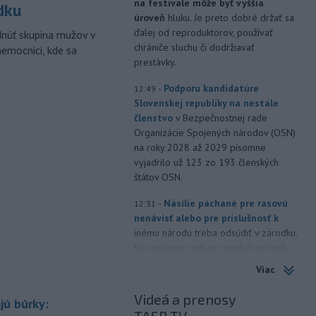
na festivale môže byť vyššia
dku
úroveň
hluku. Je preto dobré držať sa
ďalej od reproduktorov, používať
dnúť skupina mužov v
chrániče sluchu či dodržiavať
nemocnici, kde sa
prestávky.
-
Podporu kandidatúre
12:49
Slovenskej republiky na nestále
členstvo
v Bezpečnostnej rade
Organizácie Spojených národov (OSN)
na roky 2028 až 2029 písomne
vyjadrilo už 123 zo 193 členských
štátov OSN.
-
Násilie páchané pre rasovú
12:31
nenávisť alebo pre príslušnosť k
inému národu treba odsúdiť v zárodku.
Na sociálnej sieti to v reakcii na útok
cudzincov v Nitre uviedol prezident
Viac
SR Peter Pellegrini.
Videá a prenosy
jú búrky:
-
Maďarské Národné
12:26