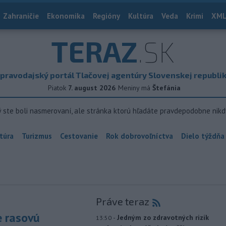
Zahraničie
Ekonomika
Regióny
Kultúra
Veda
Krimi
XML
TERAZ
.SK
pravodajský portál Tlačovej agentúry Slovenskej republi
Piatok
7. august 2026
Meniny má
Štefánia
ý ste boli nasmerovaní, ale stránka ktorú hľadáte pravdepodobne nikd
túra
Turizmus
Cestovanie
Rok dobrovoľníctva
Dielo týždňa
Práve teraz
e rasovú
-
Jedným zo zdravotných rizík
13:50