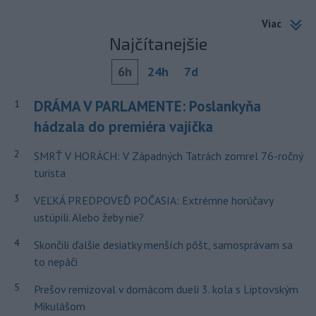
Viac
Najčítanejšie
6h
24h
7d
DRÁMA V PARLAMENTE: Poslankyňa
1
hádzala do premiéra vajíčka
2
SMRŤ V HORÁCH: V Západných Tatrách zomrel 76-ročný
turista
3
VEĽKÁ PREDPOVEĎ POČASIA: Extrémne horúčavy
ustúpili. Alebo žeby nie?
4
Skončili ďalšie desiatky menších pôšt, samosprávam sa
to nepáči
5
Prešov remizoval v domácom dueli 3. kola s Liptovským
Mikulášom