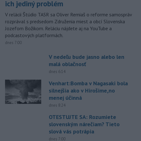
ich jediný problém
V relácii Štúdio TASR sa Oliver Remiaš o reforme samospráv
rozprával s predsedom Združenia miest a obcí Slovenska
Jozefom Božikom. Reláciu nájdete aj na YouTube a
podcastových platformách.
dnes 7:00
V nedeľu bude jasno alebo len
malá oblačnosť
dnes 6:14
Venhart:Bomba v Nagasaki bola
silnejšia ako v Hirošime,no
menej účinná
dnes 8:24
OTESTUJTE SA: Rozumiete
slovenským nárečiam? Tieto
slová vás potrápia
dnes 7:00