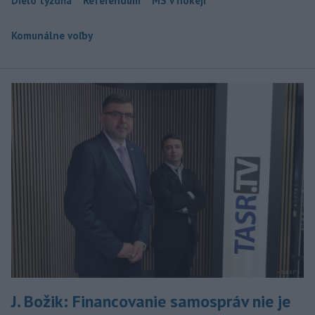
Dielo týždňa
Referendum
MS v hokeji
Komunálne voľby
J. Božik: Financovanie samospráv nie je