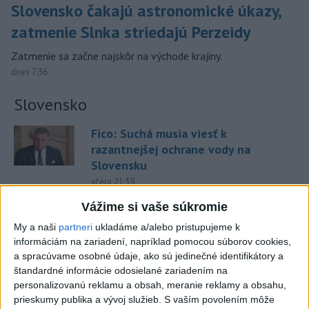
Slovensko čakajú astronomické úkazy,
zatmenie Slnka striedajú Perzeidy
Zatmenie sa začne najskôr na východe krajiny.
dnes 7:36
Slovensko
Fico: Suchá musia viesť k
razantnejšej ochrane vody na
Slovensku
včera 21:39
Vážime si vaše súkromie
Polícia vyzýva mladých, aby boli opatrní s požívaním
alkoholu
My a naši
partneri
ukladáme a/alebo pristupujeme k
informáciám na zariadení, napríklad pomocou súborov cookies,
MZVEZ: V Nemecku zavedú zákaz konzumácie alkoholu na
a spracúvame osobné údaje, ako sú jedinečné identifikátory a
staniciach
štandardné informácie odosielané zariadením na
personalizovanú reklamu a obsah, meranie reklamy a obsahu,
POZOR NA HARÚČAVY: SHMÚ vydalo výstrahy prvého
prieskumy publika a vývoj služieb.
S vaším povolením môže