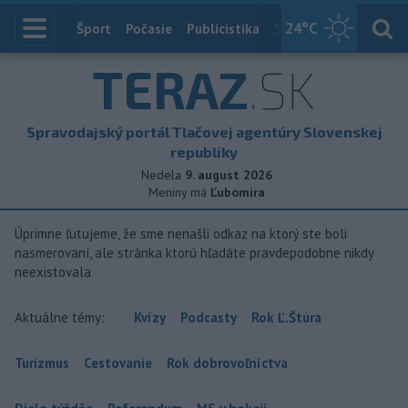
24
°C
Index
Šport
Počasie
Publicistika
Slovensko
Zahranič
TERAZ
.SK
Spravodajský portál Tlačovej agentúry Slovenskej
republiky
Nedela
9. august 2026
Meniny má
Ľubomíra
Úprimne ľutujeme, že sme nenašli odkaz na ktorý ste boli
nasmerovaní, ale stránka ktorú hľadáte pravdepodobne nikdy
neexistovala
Aktuálne témy:
Kvízy
Podcasty
Rok Ľ.Štúra
Turizmus
Cestovanie
Rok dobrovoľníctva