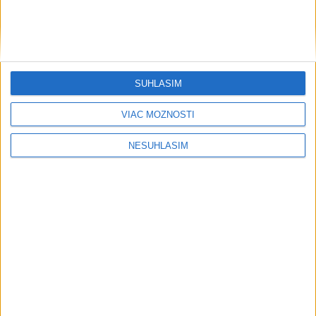
SÚHLASÍM
VIAC MOŽNOSTÍ
NESÚHLASÍM
Neprehliadnite