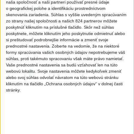
stupňa pred teplom
naša spoločnosť a naši partneri používať presné údaje
o geografickej polohe a identifikáciu prostredníctvom
Zahraničie
skenovania zariadenia. Súhlas s vyššie uvedeným spracúvaním
zo strany našej spoločnosti a našich 824 partnerov môžete
Venhart:Bomba v Nagasaki bola
poskytnúť kliknutím na príslušné tlačidlo. Skôr než súhlas
silnejšia ako v Hirošime,no menej
poskytnete, môžete kliknutím jeho poskytnutie odmietnuť alebo
si preštudovať podrobnejšie informácie a zmeniť svoje
účinná
prednostné nastavenia.
Zoberte na vedomie, že na niektoré
dnes 8:24
formy spracúvania vašich osobných údajov nepotrebujeme váš
súhlas, proti takémuto spracovaniu však máte právo namietať.
ICE chce do konca mesiaca vybaviť každého agenta v teréne
Vaše prednostné nastavenia sa budú vzťahovať len na túto
kamerou
webovú lokalitu. Svoje nastavenia môžete kedykoľvek zmeniť
alebo svoj súhlas odvolať návratom na túto webovú stránku
Najmenej 21 mŕtvych po zrážke dvoch autobusov na juhu
kliknutím na tlačidlo „Ochrana osobných údajov“ v dolnej časti
Nigeru
stránky.
Dúhový pochod v Prahe prilákal desaťtisíce účastníkov
Ekonomika
Informačné modelovanie stavieb