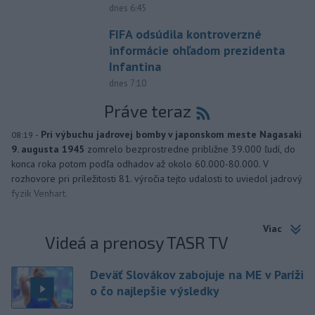
dnes 6:45
FIFA odsúdila kontroverzné
informácie ohľadom prezidenta
Infantina
dnes 7:10
Práve teraz
-
Pri výbuchu jadrovej bomby v japonskom meste Nagasaki
08:19
9. augusta 1945
zomrelo bezprostredne približne 39.000 ľudí, do
konca roka potom podľa odhadov až okolo 60.000-80.000. V
rozhovore pri príležitosti 81. výročia tejto udalosti to uviedol jadrový
fyzik Venhart.
Viac
Videá a prenosy TASR TV
Deväť Slovákov zabojuje na ME v Paríži
o čo najlepšie výsledky