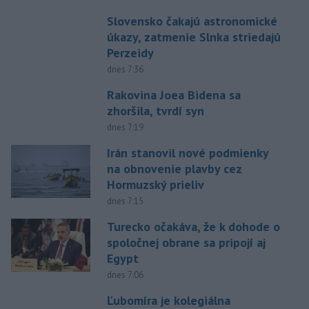
Slovensko čakajú astronomické
úkazy, zatmenie Slnka striedajú
Perzeidy
dnes 7:36
Rakovina Joea Bidena sa
zhoršila, tvrdí syn
dnes 7:19
Irán stanovil nové podmienky
na obnovenie plavby cez
Hormuzský prieliv
dnes 7:15
Turecko očakáva, že k dohode o
spoločnej obrane sa pripojí aj
Egypt
dnes 7:06
Ľubomíra je kolegiálna