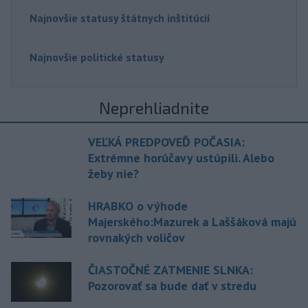
Najnovšie statusy štátnych inštitúcií
Najnovšie politické statusy
Neprehliadnite
VEĽKÁ PREDPOVEĎ POČASIA:
Extrémne horúčavy ustúpili. Alebo
žeby nie?
HRABKO o výhode
Majerského:Mazurek a Laššáková majú
rovnakých voličov
ČIASTOČNÉ ZATMENIE SLNKA:
Pozorovať sa bude dať v stredu