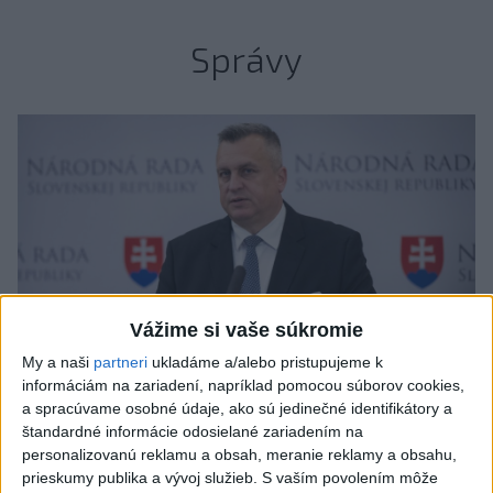
Správy
Vážime si vaše súkromie
My a naši
partneri
ukladáme a/alebo pristupujeme k
informáciám na zariadení, napríklad pomocou súborov cookies,
a spracúvame osobné údaje, ako sú jedinečné identifikátory a
štandardné informácie odosielané zariadením na
personalizovanú reklamu a obsah, meranie reklamy a obsahu,
A. Danko vylúčil, že by sa SNS pred
prieskumy publika a vývoj služieb.
S vaším povolením môže