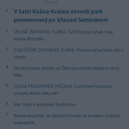
V časti Košice-Krásna otvorili park
1
pomenovaný po kňazovi Semivanovi
2
ÚPLNÉ ZATMENIE SLNKA: Časť Európy zahalí tma,
hrozia dôsledky
3
ČIASTOČNÉ ZATMENIE SLNKA: Pozorovať sa bude dať v
stredu
4
Obranca Kaša dostal od Žiliny povolenie hľadať si nový
klub
5
VEĽKÁ PREDPOVEĎ POČASIA: Extrémne horúčavy
ustúpili. Alebo žeby nie?
6
Van Gogh si podmanil Bratislavu
7
Románsky palác na Spišskom hrade sa podarilo staticky
zabezpečiť