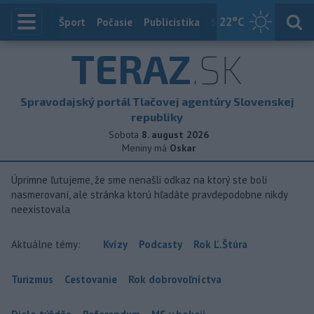
22
°C
Index
Šport
Počasie
Publicistika
Slovensko
Zahranič
TERAZ
.SK
Spravodajský portál Tlačovej agentúry Slovenskej
republiky
Sobota
8. august 2026
Meniny má
Oskar
Úprimne ľutujeme, že sme nenašli odkaz na ktorý ste boli
nasmerovaní, ale stránka ktorú hľadáte pravdepodobne nikdy
neexistovala
Aktuálne témy:
Kvízy
Podcasty
Rok Ľ.Štúra
Turizmus
Cestovanie
Rok dobrovoľníctva