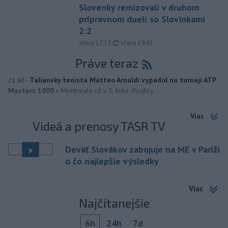
Slovenky remizovali v druhom
prípravnom dueli so Slovinkami
2:2
aktualizované
včera 17:13
,
včera 19:45
Práve teraz
-
Taliansky tenista Matteo Arnaldi vypadol na turnaji ATP
21:30
Masters 1000
v Montreale už v 3. kole dvojhry.
Viac
Videá a prenosy TASR TV
Deväť Slovákov zabojuje na ME v Paríži
o čo najlepšie výsledky
Viac
Najčítanejšie
6h
24h
7d