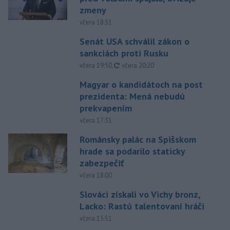
zmeny
včera 18:51
Senát USA schválil zákon o
sankciách proti Rusku
aktualizované
včera 19:50
,
včera 20:20
Magyar o kandidátoch na post
prezidenta: Mená nebudú
prekvapením
včera 17:31
Románsky palác na Spišskom
hrade sa podarilo staticky
zabezpečiť
včera 18:00
Slováci získali vo Vichy bronz,
Lacko: Rastú talentovaní hráči
včera 15:51