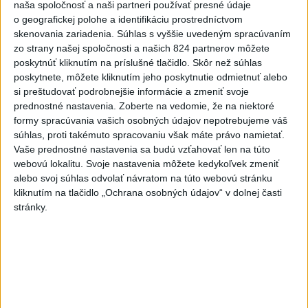
voľbami spájala, avizuje zmeny
naša spoločnosť a naši partneri používať presné údaje
o geografickej polohe a identifikáciu prostredníctvom
Vyhlásil, že už nebude niesť zodpovednosť za „zbabrané
skenovania zariadenia. Súhlas s vyššie uvedeným spracúvaním
zonácie, odposluchy ani za iné veci, s ktorými SNS nemá nič
zo strany našej spoločnosti a našich 824 partnerov môžete
spoločné“.
poskytnúť kliknutím na príslušné tlačidlo. Skôr než súhlas
včera 18:51
poskytnete, môžete kliknutím jeho poskytnutie odmietnuť alebo
si preštudovať podrobnejšie informácie a zmeniť svoje
Slovensko
prednostné nastavenia.
Zoberte na vedomie, že na niektoré
formy spracúvania vašich osobných údajov nepotrebujeme váš
súhlas, proti takémuto spracovaniu však máte právo namietať.
KDH od polície očakáva rýchle
Vaše prednostné nastavenia sa budú vzťahovať len na túto
vyšetrenie útoku na cudzincov v
webovú lokalitu. Svoje nastavenia môžete kedykoľvek zmeniť
Nitre
alebo svoj súhlas odvolať návratom na túto webovú stránku
včera 18:06
kliknutím na tlačidlo „Ochrana osobných údajov“ v dolnej časti
stránky.
Rezort školstva pomôže samosprávam s určovaním
školských obvodov
O jedného prevádzača menej: Prispela k tomu aj slovenská
polícia
POŽIAR V SLOVNAFTE: Došlo k narušeniu jednej z nádrží