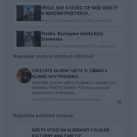
⁉️FICO, KDE STE⁉️ČO TIE VAŠE DRÍSTY
O BENZÍNE⁉️VŠETKÝCH...
včera 17:02
|
Jakab Július
|
7831
zobrazení
Taraba: Rozvíjame všetky kúty
Slovenska
včera 16:57
|
Taraba Tomáš
|
5022
zobrazení
Najnovšie statusy štátnych inštitúcií
CHYSTÁTE SA VON? UŽITE SI ZÁBAVU A
HLAVNE SA V PORIADKU...
CHYSTÁTE SA VON? UŽITE SI ZÁBAVU A HLAVNE SA V
PORIADKU VRÁŤTE DOMOV📍 👮‍♂️ Policajti počas
nočnej akcie navštívili pa...
včera 18:00
|
Polícia Slovenskej republiky
Najnovšie politické statusy
KEĎ PS ÚTOČÍ NA SLOVENSKÝ FOLKLÓR:
KULTÚRNY ANALFABETIZ...