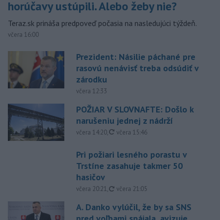
horúčavy ustúpili. Alebo žeby nie?
Teraz.sk prináša predpoveď počasia na nasledujúci týždeň.
včera 16:00
Prezident: Násilie páchané pre
rasovú nenávisť treba odsúdiť v
zárodku
včera 12:33
POŽIAR V SLOVNAFTE: Došlo k
narušeniu jednej z nádrží
aktualizované
včera 14:20
,
včera 15:46
Pri požiari lesného porastu v
Trstíne zasahuje takmer 50
hasičov
aktualizované
včera 20:21
,
včera 21:05
A. Danko vylúčil, že by sa SNS
pred voľbami spájala, avizuje