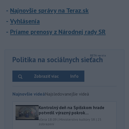
Najnovšie správy na Teraz.sk
Vyhlásenia
Priame prenosy z Národnej rady SR
Politika na sociálnych sieťach
Zobraziť viac
Info
Najnovšie videá
Najsledovanejšie videá
Kontrolný deň na Spišskom hrade
potvrdil výrazný pokrok...
včera 18:09
|
Ministerstvo kultúry SR
|
25
zobrazení