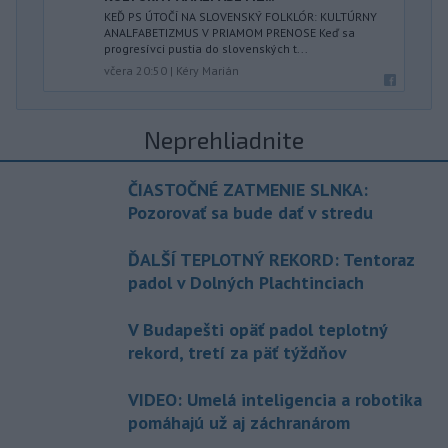
KEĎ PS ÚTOČÍ NA SLOVENSKÝ FOLKLÓR: KULTÚRNY
ANALFABETIZMUS V PRIAMOM PRENOSE Keď sa
progresívci pustia do slovenských t...
včera 20:50
|
Kéry Marián
Neprehliadnite
ČIASTOČNÉ ZATMENIE SLNKA:
Pozorovať sa bude dať v stredu
ĎALŠÍ TEPLOTNÝ REKORD: Tentoraz
padol v Dolných Plachtinciach
V Budapešti opäť padol teplotný
rekord, tretí za päť týždňov
VIDEO: Umelá inteligencia a robotika
pomáhajú už aj záchranárom