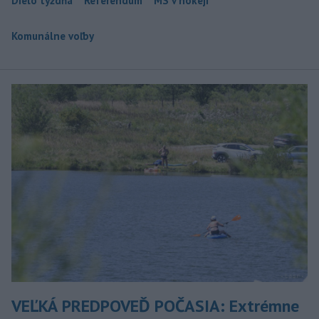
Dielo týždňa
Referendum
MS v hokeji
Komunálne voľby
VEĽKÁ PREDPOVEĎ POČASIA: Extrémne