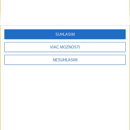
....
SÚHLASÍM
VIAC MOŽNOSTÍ
NESÚHLASÍM
....