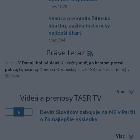
dnes 10:28
Skalica prelomila žilinskú
kliatbu, zažíva historicky
najlepší štart
dnes 7:44
Práve teraz
-
V Dunaji bol nájdený 61-ročný muž, po ktorom pátrali
10:33
policajti,
hasiči aj členovia Občianskej stráže SR od štvrtka (6. 8.) v
Štúrove.
Viac
Videá a prenosy TASR TV
Deväť Slovákov zabojuje na ME v Paríži
o čo najlepšie výsledky
Viac