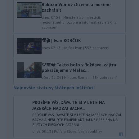
Bukózu Vranov chceme a musíme
zachrániť
dnes 07:59
|
Ministerstvo investícií,
regionálneho rozvoja a informatizácie SR
|
5
zobrazení
🎥🎬 | Ivan KORČOK
dnes 07:13
|
Korčok Ivan
|
553
zobrazení
🤍💙❤️ Takto bolo v Rožňave, zajtra
pokračujeme v Malac...
včera 21:04
|
Mikulec Roman
|
884
zobrazení
Najnovšie statusy štátnych inštitúcií
PROSÍME VÁS, DÁVAJTE SI V LETE NA
JAZERÁCH NAOZAJ BACHA...
PROSÍME VÁS, DÁVAJTE SI V LETE NA JAZERÁCH NAOZAJ
BACHA A NEBUĎTE FRAJERI: AKTUÁLNE PREBIEHA NA
ZLATÝCH PIESKOCH PÁTRANI...
dnes 08:13
|
Polícia Slovenskej republiky