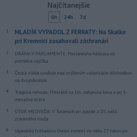
Najčítanejšie
6h
24h
7d
MLADÍK VYPADOL Z FERRATY: Na Skalke
1
pri Kremnici zasahovali záchranári
2
DRÁMA V PARLAMENTE: Poslankyňa hádzala do
premiéra vajíčka
3
Česká vláda uvažuje nad zvýšením valorizácie dôchodkov
na dvojnásobok
4
Tragická nehoda: Prevrátil sa čln, zahynula žena a jej 5-
mesačná dcéra
5
ÚTOK MEDVEĎA: V Turanoch pri zjazde z D1 našli
zraneného muža
6
Ugandský futbalista Owori zomrel vo veku 27 rokov po