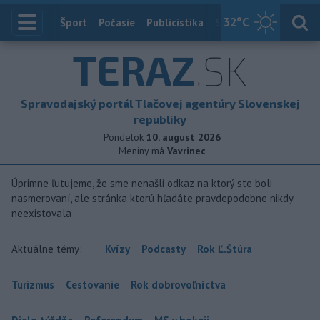
32
°C
Index
Šport
Počasie
Publicistika
Slovensko
Zahranič
TERAZ
.SK
Spravodajský portál Tlačovej agentúry Slovenskej
republiky
Pondelok
10. august 2026
Meniny má
Vavrinec
Úprimne ľutujeme, že sme nenašli odkaz na ktorý ste boli
nasmerovaní, ale stránka ktorú hľadáte pravdepodobne nikdy
neexistovala
Aktuálne témy:
Kvízy
Podcasty
Rok Ľ.Štúra
Turizmus
Cestovanie
Rok dobrovoľníctva