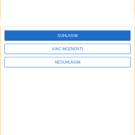
SÚHLASÍM
VIAC MOŽNOSTÍ
....
NESÚHLASÍM