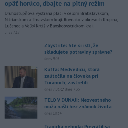
opäť horúco, dbajte na pitný režim
Druhostupňová výstraha platí v celom Bratislavskom,
Nitrianskom a Trnavskom kraji. Rovnako v okresoch Krupina,
Lučenec a Veľký Krtíš v Banskobystrickom kraji.
dnes 7:17
Zbystrite: Ste si istí, že
skladujete potraviny správne?
dnes 9:03
Kuffa: Medvedicu, ktorá
zaútočila na človeka pri
Turanoch, zastrelili
aktualizované
dnes 7:03
,
dnes 7:35
TELO V DUNAJI: Nezvestného
muža našli bez známok života
dnes 10:34
Tragická nehoda: Prevrátil sa