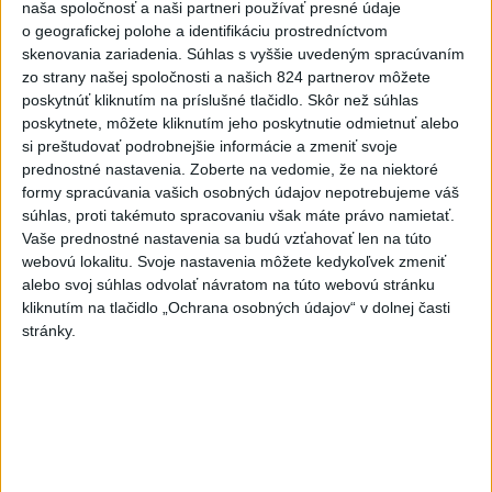
naša spoločnosť a naši partneri používať presné údaje
o geografickej polohe a identifikáciu prostredníctvom
skenovania zariadenia. Súhlas s vyššie uvedeným spracúvaním
zo strany našej spoločnosti a našich 824 partnerov môžete
poskytnúť kliknutím na príslušné tlačidlo. Skôr než súhlas
poskytnete, môžete kliknutím jeho poskytnutie odmietnuť alebo
si preštudovať podrobnejšie informácie a zmeniť svoje
prednostné nastavenia.
Zoberte na vedomie, že na niektoré
Analytici NBS: Ekonomika eurozóny
formy spracúvania vašich osobných údajov nepotrebujeme váš
súhlas, proti takémuto spracovaniu však máte právo namietať.
odoláva konfliktu, riziká nezmizli
Vaše prednostné nastavenia sa budú vzťahovať len na túto
webovú lokalitu. Svoje nastavenia môžete kedykoľvek zmeniť
Počas uplynulých dvoch mesiacov sa ekonomické prostredie v
alebo svoj súhlas odvolať návratom na túto webovú stránku
eurozóne zmenilo hneď dvakrát.
kliknutím na tlačidlo „Ochrana osobných údajov“ v dolnej časti
dnes 9:57
stránky.
Slovensko
Kríž: Reforma vzdelávania bola a je
potrebná, pretože sa zmenil svet
dnes 10:21