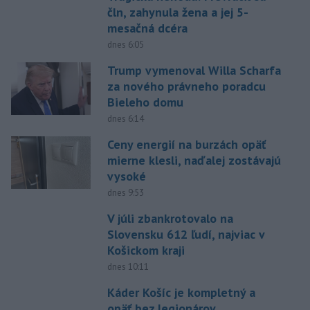
čln, zahynula žena a jej 5-
mesačná dcéra
dnes 6:05
Trump vymenoval Willa Scharfa
za nového právneho poradcu
Bieleho domu
dnes 6:14
Ceny energií na burzách opäť
mierne klesli, naďalej zostávajú
vysoké
dnes 9:53
V júli zbankrotovalo na
Slovensku 612 ľudí, najviac v
Košickom kraji
dnes 10:11
Káder Košíc je kompletný a
opäť bez legionárov