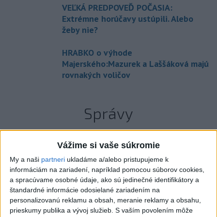
VEĽKÁ PREDPOVEĎ POČASIA:
Extrémne horúčavy ustúpili. Alebo
žeby nie?
HRABKO o výhode
Majerského:Mazurek a Laššáková majú
rovnakých voličov
Správy
Vážime si vaše súkromie
My a naši
partneri
ukladáme a/alebo pristupujeme k
informáciám na zariadení, napríklad pomocou súborov cookies,
a spracúvame osobné údaje, ako sú jedinečné identifikátory a
štandardné informácie odosielané zariadením na
personalizovanú reklamu a obsah, meranie reklamy a obsahu,
prieskumy publika a vývoj služieb.
S vaším povolením môže