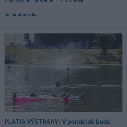
Dielo týždňa
Referendum
MS v hokeji
Komunálne voľby
PLATIA VÝSTRAHY: V pondelok bude