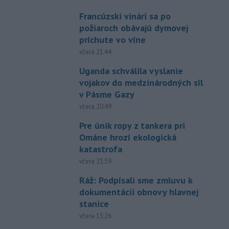
Francúzski vinári sa po
požiaroch obávajú dymovej
príchute vo víne
včera 21:44
Uganda schválila vyslanie
vojakov do medzinárodných síl
v Pásme Gazy
včera 20:49
Pre únik ropy z tankera pri
Ománe hrozí ekologická
katastrofa
včera 21:59
Ráž: Podpísali sme zmluvu k
dokumentácii obnovy hlavnej
stanice
včera 15:26