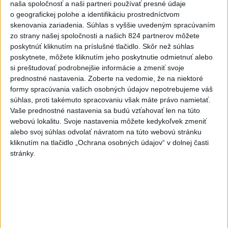
nemocnice v porovnaní so
naša spoločnosť a naši partneri používať presné údaje
o geografickej polohe a identifikáciu prostredníctvom
súkromnými
skenovania zariadenia. Súhlas s vyššie uvedeným spracúvaním
včera 17:57
zo strany našej spoločnosti a našich 824 partnerov môžete
poskytnúť kliknutím na príslušné tlačidlo. Skôr než súhlas
KDH žiada ministra vnútra o vysvetlenie nákupu kamerových
poskytnete, môžete kliknutím jeho poskytnutie odmietnuť alebo
systémov
si preštudovať podrobnejšie informácie a zmeniť svoje
prednostné nastavenia.
Zoberte na vedomie, že na niektoré
Rezort vnútra reaguje na kritiku pri modernizácii dopravných
formy spracúvania vašich osobných údajov nepotrebujeme váš
kamier
súhlas, proti takémuto spracovaniu však máte právo namietať.
Vaše prednostné nastavenia sa budú vzťahovať len na túto
SKSaPA žiada kompenzáciu pre sestry v ADOS pre sťažené
webovú lokalitu. Svoje nastavenia môžete kedykoľvek zmeniť
podmienky
alebo svoj súhlas odvolať návratom na túto webovú stránku
kliknutím na tlačidlo „Ochrana osobných údajov“ v dolnej časti
Zahraničie
stránky.
Pre únik ropy z tankera pri Ománe
hrozí ekologická katastrofa
včera 21:59
Francúzski vinári sa po požiaroch obávajú dymovej príchute