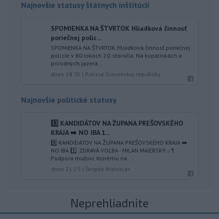
Najnovšie statusy štátnych inštitúcií
SPOMIENKA NA ŠTVRTOK Hliadková činnosť
poriečnej políc...
SPOMIENKA NA ŠTVRTOK Hliadková činnosť poriečnej
polície v 80 rokoch 20. storočia. Na kúpaliskách a
prírodných jazerá...
dnes 18:35
|
Polícia Slovenskej republiky
Najnovšie politické statusy
9️⃣ KANDIDÁTOV NA ŽUPANA PREŠOVSKÉHO
KRAJA ➡️ NO IBA 1️...
9️⃣ KANDIDÁTOV NA ŽUPANA PREŠOVSKÉHO KRAJA ➡️
NO IBA 1️⃣. ZDRAVÁ VOĽBA - MILAN MAJERSKÝ ✅️❗️
Podpora mužovi, ktorému na ...
dnes 21:23
|
Škripek Branislav
Neprehliadnite