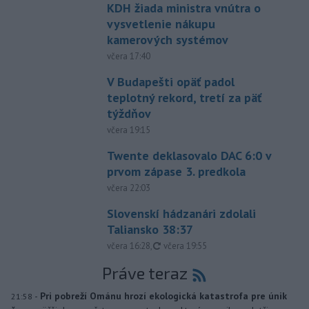
KDH žiada ministra vnútra o
vysvetlenie nákupu
kamerových systémov
včera 17:40
V Budapešti opäť padol
teplotný rekord, tretí za päť
týždňov
včera 19:15
Twente deklasovalo DAC 6:0 v
prvom zápase 3. predkola
včera 22:03
Slovenskí hádzanári zdolali
Taliansko 38:37
aktualizované
včera 16:28
,
včera 19:55
Práve teraz
-
Pri pobreží Ománu hrozí ekologická katastrofa pre únik
21:58