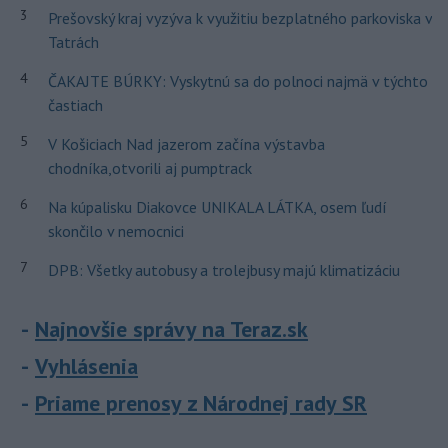
3
Prešovský kraj vyzýva k využitiu bezplatného parkoviska v
Tatrách
4
ČAKAJTE BÚRKY: Vyskytnú sa do polnoci najmä v týchto
častiach
5
V Košiciach Nad jazerom začína výstavba
chodníka,otvorili aj pumptrack
6
Na kúpalisku Diakovce UNIKALA LÁTKA, osem ľudí
skončilo v nemocnici
7
DPB: Všetky autobusy a trolejbusy majú klimatizáciu
Najnovšie správy na Teraz.sk
Vyhlásenia
Priame prenosy z Národnej rady SR