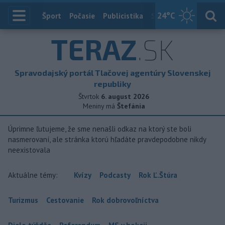
24
°C
Index
Šport
Počasie
Publicistika
Slovensko
Zahranič
TERAZ
.SK
Spravodajský portál Tlačovej agentúry Slovenskej
republiky
Štvrtok
6. august 2026
Meniny má
Štefánia
Úprimne ľutujeme, že sme nenašli odkaz na ktorý ste boli
nasmerovaní, ale stránka ktorú hľadáte pravdepodobne nikdy
neexistovala
Aktuálne témy:
Kvízy
Podcasty
Rok Ľ.Štúra
Turizmus
Cestovanie
Rok dobrovoľníctva