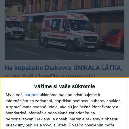
Na kúpalisku Diakovce UNIKALA LÁTKA,
osem ľudí skončilo v nemocnici
Na mieste zasahovala aj polícia v súčinnosti s ďalšími
Vážime si vaše súkromie
záchrannými zložkami.
My a naši
partneri
ukladáme a/alebo pristupujeme k
aktualizované
včera 18:23
,
včera 21:38
informáciám na zariadení, napríklad pomocou súborov cookies,
a spracúvame osobné údaje, ako sú jedinečné identifikátory a
Slovensko
štandardné informácie odosielané zariadením na
personalizovanú reklamu a obsah, meranie reklamy a obsahu,
ŽSK: VšZP znevýhodnila krajské
prieskumy publika a vývoj služieb.
S vaším povolením môže