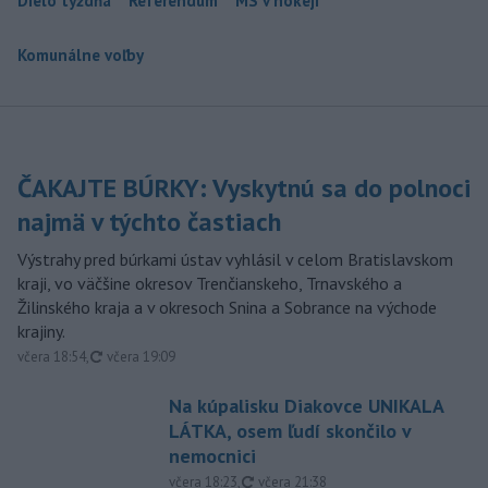
Dielo týždňa
Referendum
MS v hokeji
Komunálne voľby
ČAKAJTE BÚRKY: Vyskytnú sa do polnoci
najmä v týchto častiach
Výstrahy pred búrkami ústav vyhlásil v celom Bratislavskom
kraji, vo väčšine okresov Trenčianskeho, Trnavského a
Žilinského kraja a v okresoch Snina a Sobrance na východe
krajiny.
aktualizované
včera 18:54
,
včera 19:09
Na kúpalisku Diakovce UNIKALA
LÁTKA, osem ľudí skončilo v
nemocnici
aktualizované
včera 18:23
,
včera 21:38