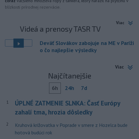
čoraz
väčšieho množstva ropy z tankera, ktorý narazil na plytčinu v
blízkosti prírodnej rezervácie.
Viac
Videá a prenosy TASR TV
Deväť Slovákov zabojuje na ME v Paríži
o čo najlepšie výsledky
Viac
Najčítanejšie
6h
24h
7d
ÚPLNÉ ZATMENIE SLNKA: Časť Európy
1
zahalí tma, hrozia dôsledky
2
Kruhová križovatka v Poprade v smere z Hozelca bude
hotová budúci rok