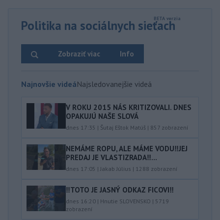
Politika na sociálnych sieťach
Zobraziť viac
Info
Najnovšie videá
Najsledovanejšie videá
V ROKU 2015 NÁS KRITIZOVALI. DNES
OPAKUJÚ NAŠE SLOVÁ
dnes 17:35
|
Šutaj Eštok Matúš
|
857
zobrazení
NEMÁME ROPU, ALE MÁME VODU‼️JEJ
PREDAJ JE VLASTIZRADA‼️...
dnes 17:05
|
Jakab Július
|
1288
zobrazení
‼️TOTO JE JASNÝ ODKAZ FICOVI‼️
dnes 16:20
|
Hnutie SLOVENSKO
|
5719
zobrazení