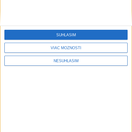
SÚHLASÍM
VIAC MOŽNOSTÍ
....
NESÚHLASÍM