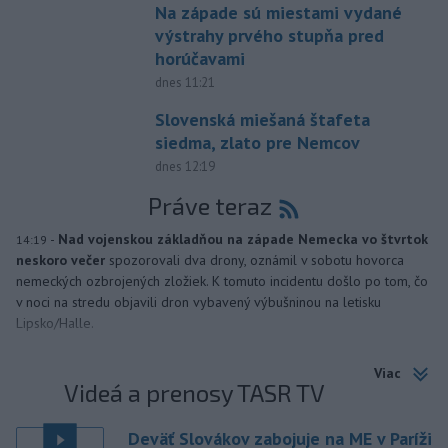
Na západe sú miestami vydané
výstrahy prvého stupňa pred
horúčavami
dnes 11:21
Slovenská miešaná štafeta
siedma, zlato pre Nemcov
dnes 12:19
Práve teraz
-
Nad vojenskou základňou na západe Nemecka vo štvrtok
14:19
neskoro večer
spozorovali dva drony, oznámil v sobotu hovorca
nemeckých ozbrojených zložiek. K tomuto incidentu došlo po tom, čo
v noci na stredu objavili dron vybavený výbušninou na letisku
Lipsko/Halle.
Viac
Videá a prenosy TASR TV
Deväť Slovákov zabojuje na ME v Paríži