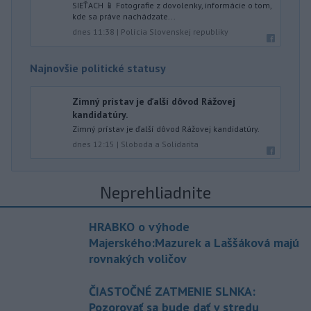
SIEŤACH 📱 Fotografie z dovolenky, informácie o tom,
kde sa práve nachádzate...
dnes 11:38
|
Polícia Slovenskej republiky
Najnovšie politické statusy
Zimný prístav je ďalší dôvod Rážovej
kandidatúry.
Zimný prístav je ďalší dôvod Rážovej kandidatúry.
dnes 12:15
|
Sloboda a Solidarita
Neprehliadnite
HRABKO o výhode
Majerského:Mazurek a Laššáková majú
rovnakých voličov
ČIASTOČNÉ ZATMENIE SLNKA:
Pozorovať sa bude dať v stredu