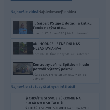
Najnovšie videá
Najsledovanejšie videá
T. Gašpar: PS žije z dotácií a kritiku
fondu nazýva úto...
dnes 11:57
|
Smer - SSD
|
1648
zobrazení
ANI HORÚCE LETNÉ DNI NÁS
NEZASTAVIA 🌿☀️
dnes 06:00
|
Úrad vlády SR
|
421
zobrazení
Kontrolný deň na Spišskom hrade
potvrdil výrazný pokrok...
včera 18:09
|
Ministerstvo kultúry SR
|
53
zobrazení
Najnovšie statusy štátnych inštitúcií
🔒 CHRÁŇTE SI SVOJE SÚKROMIE NA
SOCIÁLNYCH SIEŤACH 📱 ...
🔒 CHRÁŇTE SI SVOJE SÚKROMIE NA SOCIÁLNYCH