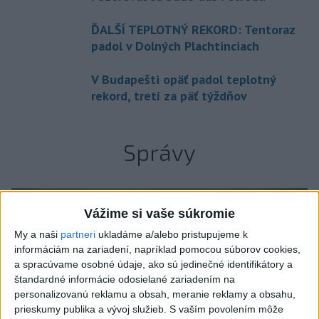
ĎALŠÍ TEPLOTNÝ REKORD: Tentoraz
padol v Dolných Plachtinciach
V Budapešti opäť padol teplotný
rekord, tretí za päť týždňov
Správy
Vážime si vaše súkromie
My a naši
partneri
ukladáme a/alebo pristupujeme k
informáciám na zariadení, napríklad pomocou súborov cookies,
a spracúvame osobné údaje, ako sú jedinečné identifikátory a
štandardné informácie odosielané zariadením na
personalizovanú reklamu a obsah, meranie reklamy a obsahu,
prieskumy publika a vývoj služieb.
S vaším povolením môže