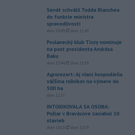
Senát schválil Todda Blanchea
do funkcie ministra
spravodlivosti
aktualizované
dnes 10:49
,
dnes 11:49
Poslanecký klub Tiszy nominuje
na post prezidenta Andrása
Baku
aktualizované
dnes 13:44
,
dnes 13:59
Agrorezort: Aj vlani hospodárila
väčšina roľníkov na výmere do
500 ha
dnes 12:27
INTOXIKOVALA SA OSOBA:
Požiar v Braväcove zasiahol 10
stavieb
aktualizované
dnes 10:13
,
dnes 12:19