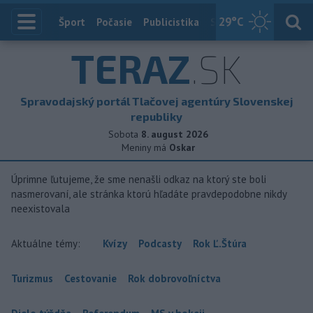
29
°C
Index
Šport
Počasie
Publicistika
Slovensko
Zahranič
TERAZ
.SK
Spravodajský portál Tlačovej agentúry Slovenskej
republiky
Sobota
8. august 2026
Meniny má
Oskar
Úprimne ľutujeme, že sme nenašli odkaz na ktorý ste boli
nasmerovaní, ale stránka ktorú hľadáte pravdepodobne nikdy
neexistovala
Aktuálne témy:
Kvízy
Podcasty
Rok Ľ.Štúra
Turizmus
Cestovanie
Rok dobrovoľníctva