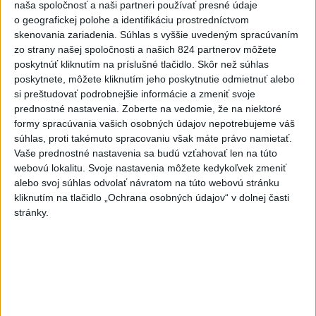
naša spoločnosť a naši partneri používať presné údaje
o geografickej polohe a identifikáciu prostredníctvom
skenovania zariadenia. Súhlas s vyššie uvedeným spracúvaním
zo strany našej spoločnosti a našich 824 partnerov môžete
poskytnúť kliknutím na príslušné tlačidlo. Skôr než súhlas
Od septembra sa AI gramotnosť stane
poskytnete, môžete kliknutím jeho poskytnutie odmietnuť alebo
si preštudovať podrobnejšie informácie a zmeniť svoje
súčasťou vzdelávania na ZŠ
prednostné nastavenia.
Zoberte na vedomie, že na niektoré
formy spracúvania vašich osobných údajov nepotrebujeme váš
Žiaci sa budú podľa ministerstva učiť rozumieť tomu, ako AI
súhlas, proti takémuto spracovaniu však máte právo namietať.
funguje, kde sú jej limity, aj to, ako si budovať zdravý vzťah k
Vaše prednostné nastavenia sa budú vzťahovať len na túto
technológiám.
webovú lokalitu. Svoje nastavenia môžete kedykoľvek zmeniť
dnes 10:53
alebo svoj súhlas odvolať návratom na túto webovú stránku
kliknutím na tlačidlo „Ochrana osobných údajov“ v dolnej časti
Slovensko
stránky.
Kúpele Brusno pripravujú 19. ročník
festivalu Jozefa Bednárika
dnes 13:59
Dielo týždňa SNG: Za(k)liate peniaze - liatie od Miloša Boďu