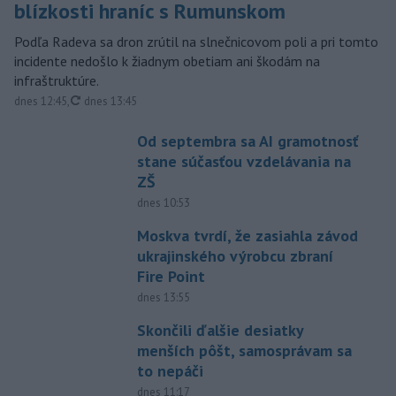
blízkosti hraníc s Rumunskom
Podľa Radeva sa dron zrútil na slnečnicovom poli a pri tomto
incidente nedošlo k žiadnym obetiam ani škodám na
infraštruktúre.
aktualizované
dnes 12:45
,
dnes 13:45
Od septembra sa AI gramotnosť
stane súčasťou vzdelávania na
ZŠ
dnes 10:53
Moskva tvrdí, že zasiahla závod
ukrajinského výrobcu zbraní
Fire Point
dnes 13:55
Skončili ďalšie desiatky
menších pôšt, samosprávam sa
to nepáči
dnes 11:17