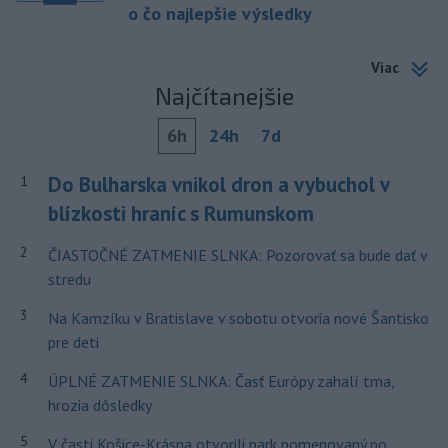
o čo najlepšie výsledky
Viac
Najčítanejšie
6h
24h
7d
Do Bulharska vnikol dron a vybuchol v
1
blízkosti hraníc s Rumunskom
2
ČIASTOČNÉ ZATMENIE SLNKA: Pozorovať sa bude dať v
stredu
3
Na Kamzíku v Bratislave v sobotu otvoria nové Šantisko
pre deti
4
ÚPLNÉ ZATMENIE SLNKA: Časť Európy zahalí tma,
hrozia dôsledky
5
V časti Košice-Krásna otvorili park pomenovaný po