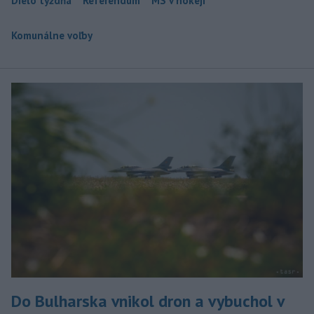
Dielo týždňa
Referendum
MS v hokeji
Komunálne voľby
Do Bulharska vnikol dron a vybuchol v