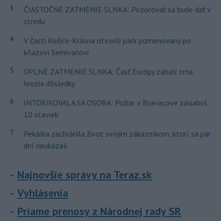
3
ČIASTOČNÉ ZATMENIE SLNKA: Pozorovať sa bude dať v
stredu
4
V časti Košice-Krásna otvorili park pomenovaný po
kňazovi Semivanovi
5
ÚPLNÉ ZATMENIE SLNKA: Časť Európy zahalí tma,
hrozia dôsledky
6
INTOXIKOVALA SA OSOBA: Požiar v Braväcove zasiahol
10 stavieb
7
Pekárka zachránila život svojim zákazníkom, ktorí sa pár
dní neukázali
Najnovšie správy na Teraz.sk
Vyhlásenia
Priame prenosy z Národnej rady SR