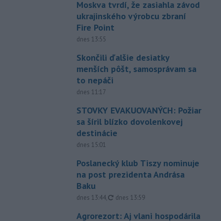
Moskva tvrdí, že zasiahla závod
ukrajinského výrobcu zbraní
Fire Point
dnes 13:55
Skončili ďalšie desiatky
menších pôšt, samosprávam sa
to nepáči
dnes 11:17
STOVKY EVAKUOVANÝCH: Požiar
sa šíril blízko dovolenkovej
destinácie
dnes 15:01
Poslanecký klub Tiszy nominuje
na post prezidenta Andrása
Baku
aktualizované
dnes 13:44
,
dnes 13:59
Agrorezort: Aj vlani hospodárila