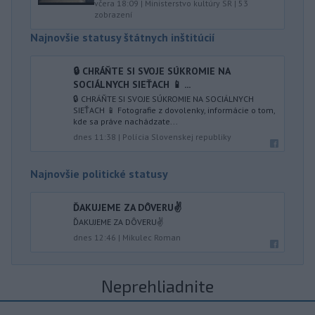
včera 18:09
|
Ministerstvo kultúry SR
|
53
zobrazení
Najnovšie statusy štátnych inštitúcií
🔒 CHRÁŇTE SI SVOJE SÚKROMIE NA
SOCIÁLNYCH SIEŤACH 📱 ...
🔒 CHRÁŇTE SI SVOJE SÚKROMIE NA SOCIÁLNYCH
SIEŤACH 📱 Fotografie z dovolenky, informácie o tom,
kde sa práve nachádzate...
dnes 11:38
|
Polícia Slovenskej republiky
Najnovšie politické statusy
ĎAKUJEME ZA DÔVERU✌️
ĎAKUJEME ZA DÔVERU✌️
dnes 12:46
|
Mikulec Roman
Neprehliadnite