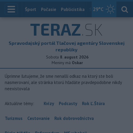
29
°C
Index
Šport
Počasie
Publicistika
Slovensko
Zahranič
TERAZ
.SK
Spravodajský portál Tlačovej agentúry Slovenskej
republiky
Sobota
8. august 2026
Meniny má
Oskar
Úprimne ľutujeme, že sme nenašli odkaz na ktorý ste boli
nasmerovaní, ale stránka ktorú hľadáte pravdepodobne nikdy
neexistovala
Aktuálne témy:
Kvízy
Podcasty
Rok Ľ.Štúra
Turizmus
Cestovanie
Rok dobrovoľníctva