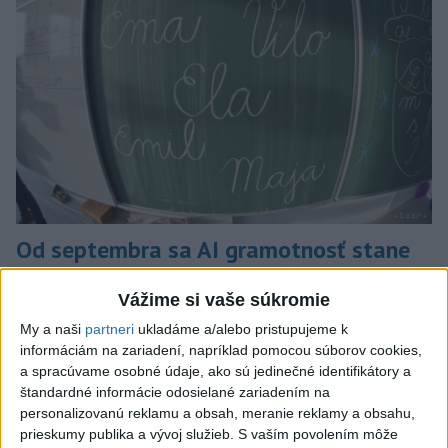
Od septembra sa AI gramotnosť stane
súčasťou vzdelávania na ZŠ
Vážime si vaše súkromie
Žiaci sa budú podľa ministerstva učiť rozumieť tomu, ako AI
My a naši
partneri
ukladáme a/alebo pristupujeme k
funguje, kde sú jej limity, aj to, ako si budovať zdravý vzťah k
informáciám na zariadení, napríklad pomocou súborov cookies,
technológiám.
a spracúvame osobné údaje, ako sú jedinečné identifikátory a
dnes 10:53
štandardné informácie odosielané zariadením na
personalizovanú reklamu a obsah, meranie reklamy a obsahu,
Slovensko
prieskumy publika a vývoj služieb.
S vaším povolením môže