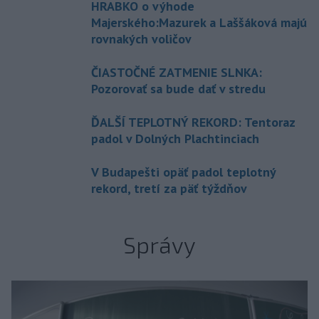
HRABKO o výhode
Majerského:Mazurek a Laššáková majú
rovnakých voličov
ČIASTOČNÉ ZATMENIE SLNKA:
Pozorovať sa bude dať v stredu
ĎALŠÍ TEPLOTNÝ REKORD: Tentoraz
padol v Dolných Plachtinciach
V Budapešti opäť padol teplotný
rekord, tretí za päť týždňov
Správy