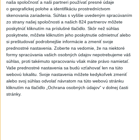
naša spoločnosť a naši partneri používať presné údaje
Kúpele Brusno pripravujú 19. ročník
o geografickej polohe a identifikáciu prostredníctvom
festivalu Jozefa Bednárika
skenovania zariadenia. Súhlas s vyššie uvedeným spracúvaním
dnes 13:59
zo strany našej spoločnosti a našich 824 partnerov môžete
poskytnúť kliknutím na príslušné tlačidlo. Skôr než súhlas
Dielo týždňa SNG: Za(k)liate peniaze - liatie od Miloša Boďu
poskytnete, môžete kliknutím jeho poskytnutie odmietnuť alebo
si preštudovať podrobnejšie informácie a zmeniť svoje
prednostné nastavenia.
Zoberte na vedomie, že na niektoré
Klimatológ: Zeleň môže významným spôsobom
formy spracúvania vašich osobných údajov nepotrebujeme váš
ovplyvňovať klímu miest
súhlas, proti takémuto spracovaniu však máte právo namietať.
Vaše prednostné nastavenia sa budú vzťahovať len na túto
Pamiatkári: Projekty obnovy sa môžu uchádzať o ocenenie
webovú lokalitu. Svoje nastavenia môžete kedykoľvek zmeniť
Europa Nostra
alebo svoj súhlas odvolať návratom na túto webovú stránku
kliknutím na tlačidlo „Ochrana osobných údajov“ v dolnej časti
Zahraničie
stránky.
Nemci privítali uvoľnenie pravidiel
pre nákladnú dopravu pre horúčavy
dnes 15:07
Baka ako prezident bude bábkou Tiszy, reagoval Fidesz