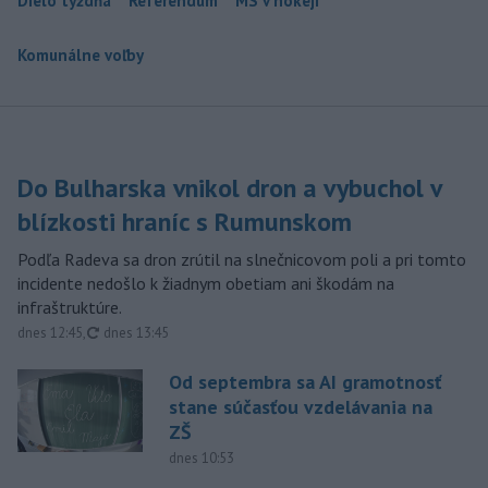
Dielo týždňa
Referendum
MS v hokeji
Komunálne voľby
Do Bulharska vnikol dron a vybuchol v
blízkosti hraníc s Rumunskom
Podľa Radeva sa dron zrútil na slnečnicovom poli a pri tomto
incidente nedošlo k žiadnym obetiam ani škodám na
infraštruktúre.
aktualizované
dnes 12:45
,
dnes 13:45
Od septembra sa AI gramotnosť
stane súčasťou vzdelávania na
ZŠ
dnes 10:53