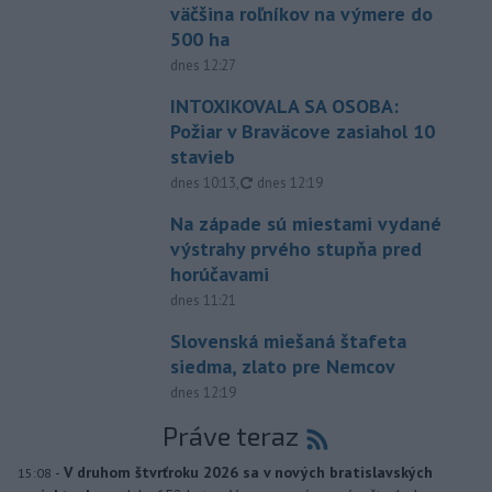
väčšina roľníkov na výmere do
500 ha
dnes 12:27
INTOXIKOVALA SA OSOBA:
Požiar v Braväcove zasiahol 10
stavieb
aktualizované
dnes 10:13
,
dnes 12:19
Na západe sú miestami vydané
výstrahy prvého stupňa pred
horúčavami
dnes 11:21
Slovenská miešaná štafeta
siedma, zlato pre Nemcov
dnes 12:19
Práve teraz
-
V druhom štvrťroku 2026 sa v nových bratislavských
15:08