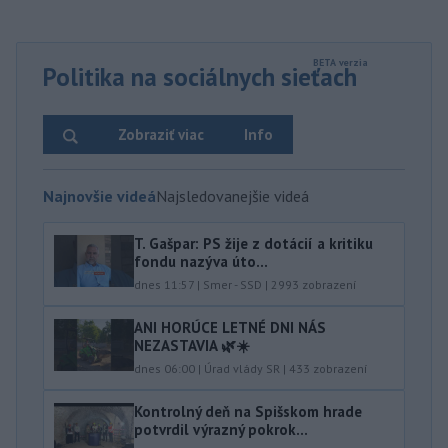
Politika na sociálnych sieťach
Zobraziť viac
Info
Najnovšie videá
Najsledovanejšie videá
T. Gašpar: PS žije z dotácií a kritiku
fondu nazýva úto...
dnes 11:57
|
Smer - SSD
|
2993
zobrazení
ANI HORÚCE LETNÉ DNI NÁS
NEZASTAVIA 🌿☀️
dnes 06:00
|
Úrad vlády SR
|
433
zobrazení
Kontrolný deň na Spišskom hrade
potvrdil výrazný pokrok...