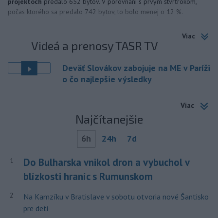
projektoch
predalo 652 bytov. V porovnaní s prvým štvrťrokom,
počas ktorého sa predalo 742 bytov, to bolo menej o 12 %.
Viac
Videá a prenosy TASR TV
Deväť Slovákov zabojuje na ME v Paríži
o čo najlepšie výsledky
Viac
Najčítanejšie
6h
24h
7d
Do Bulharska vnikol dron a vybuchol v
1
blízkosti hraníc s Rumunskom
2
Na Kamzíku v Bratislave v sobotu otvoria nové Šantisko
pre deti