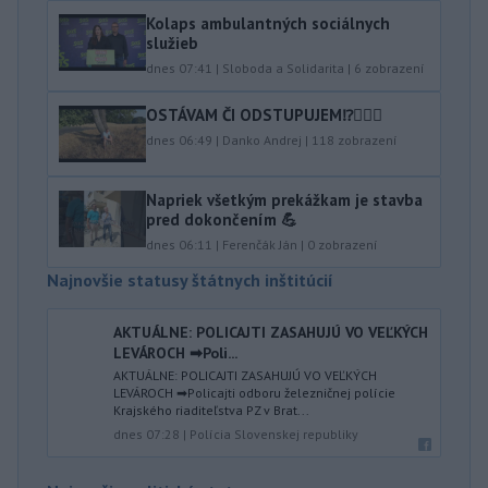
Kolaps ambulantných sociálnych
služieb
dnes 07:41
|
Sloboda a Solidarita
|
6
zobrazení
OSTÁVAM ČI ODSTUPUJEM⁉️🤷🏻‍♂️
dnes 06:49
|
Danko Andrej
|
118
zobrazení
Napriek všetkým prekážkam je stavba
pred dokončením 💪
dnes 06:11
|
Ferenčák Ján
|
0
zobrazení
Najnovšie statusy štátnych inštitúcií
AKTUÁLNE: POLICAJTI ZASAHUJÚ VO VEĽKÝCH
LEVÁROCH ➡Poli...
AKTUÁLNE: POLICAJTI ZASAHUJÚ VO VEĽKÝCH
LEVÁROCH ➡Policajti odboru železničnej polície
Krajského riaditeľstva PZ v Brat...
dnes 07:28
|
Polícia Slovenskej republiky