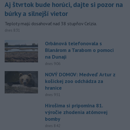
Aj štvrtok bude horúci, dajte si pozor na
búrky a silnejší vietor
Teploty majú dosahovať nad 38 stupňov Celzia.
dnes 8:31
Orbánová telefonovala s
Blanárom a Tarabom o pomoci
na Dunaji
dnes 9:06
NOVÝ DOMOV: Medveď Artur z
košickej zoo odchádza za
hranice
dnes 9:51
Hirošima si pripomína 81.
výročie zhodenia atómovej
bomby
dnes 8:42