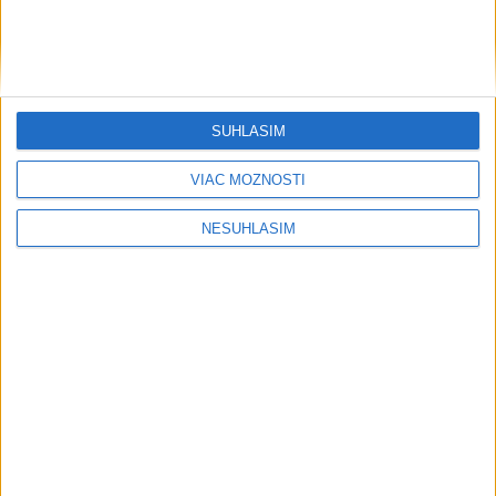
SÚHLASÍM
VIAC MOŽNOSTÍ
....
NESÚHLASÍM