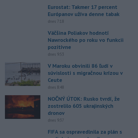
Eurostat: Takmer 17 percent
Európanov užíva denne tabak
dnes 7:18
Väčšina Poliakov hodnotí
Nawrockého po roku vo funkcii
pozitívne
dnes 9:53
V Maroku obvinili 86 ľudí v
súvislosti s migračnou krízou v
Ceute
dnes 8:48
NOČNÝ ÚTOK: Rusko tvrdí, že
zostrelilo 605 ukrajinských
dronov
dnes 9:37
FIFA sa ospravedlnila za plán s