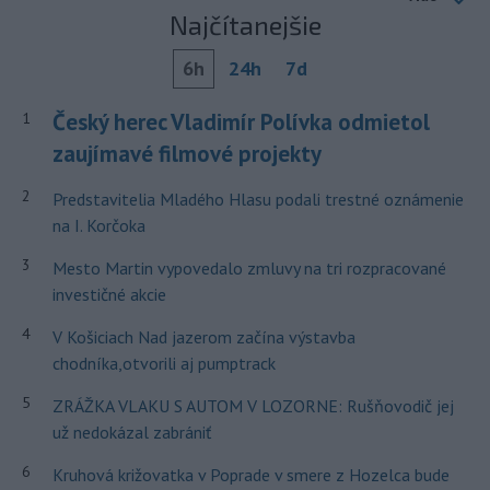
Najčítanejšie
6h
24h
7d
Český herec Vladimír Polívka odmietol
1
zaujímavé filmové projekty
2
Predstavitelia Mladého Hlasu podali trestné oznámenie
na I. Korčoka
3
Mesto Martin vypovedalo zmluvy na tri rozpracované
investičné akcie
4
V Košiciach Nad jazerom začína výstavba
chodníka,otvorili aj pumptrack
5
ZRÁŽKA VLAKU S AUTOM V LOZORNE: Rušňovodič jej
už nedokázal zabrániť
6
Kruhová križovatka v Poprade v smere z Hozelca bude