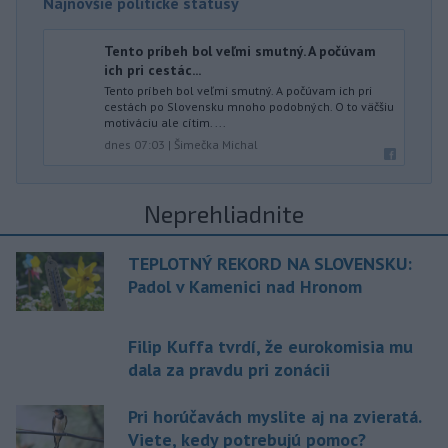
Najnovšie politické statusy
Tento príbeh bol veľmi smutný. A počúvam
ich pri cestác...
Tento príbeh bol veľmi smutný. A počúvam ich pri
cestách po Slovensku mnoho podobných. O to väčšiu
motiváciu ale cítim. ...
dnes 07:03
|
Šimečka Michal
Neprehliadnite
TEPLOTNÝ REKORD NA SLOVENSKU:
Padol v Kamenici nad Hronom
Filip Kuffa tvrdí, že eurokomisia mu
dala za pravdu pri zonácii
Pri horúčavách myslite aj na zvieratá.
Viete, kedy potrebujú pomoc?