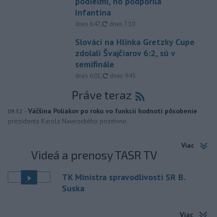
podielmi, no podporila
Infantina
aktualizované
dnes 6:47
,
dnes 7:10
Slováci na Hlinka Gretzky Cupe
zdolali Švajčiarov 6:2, sú v
semifinále
aktualizované
dnes 6:01
,
dnes 9:45
Práve teraz
-
Väčšina Poliakov po roku vo funkcii hodnotí pôsobenie
09:52
prezidenta Karola Nawrockého pozitívne.
Viac
Videá a prenosy TASR TV
TK Ministra spravodlivosti SR B.
Suska
Viac