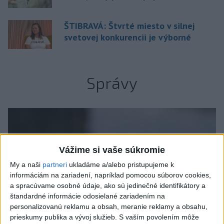
ŠTIBRAVÁ: Štvrté miesto v silnej
svetovej konkurencii je výborné
Správy
Vážime si vaše súkromie
My a naši
partneri
ukladáme a/alebo pristupujeme k
informáciám na zariadení, napríklad pomocou súborov cookies,
a spracúvame osobné údaje, ako sú jedinečné identifikátory a
štandardné informácie odosielané zariadením na
personalizovanú reklamu a obsah, meranie reklamy a obsahu,
prieskumy publika a vývoj služieb.
S vaším povolením môže