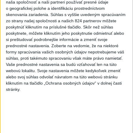
naša spoločnosť a naši partneri používať presné údaje
o geografickej polohe a identifikáciu prostredníctvom
skenovania zariadenia. Súhlas s vyššie uvedeným spracúvaním
Eurostat: Takmer 17 percent Európanov
zo strany našej spoločnosti a našich 824 partnerov môžete
poskytnúť kliknutím na príslušné tlačidlo. Skôr než súhlas
užíva denne tabak
poskytnete, môžete kliknutím jeho poskytnutie odmietnuť alebo
si preštudovať podrobnejšie informácie a zmeniť svoje
V roku 2025 okolo 16,5 percenta ľudí vo veku 16 rokov a viac
prednostné nastavenia.
Zoberte na vedomie, že na niektoré
v členských krajinách Európskej únie (EÚ) denne užívalo tabak
formy spracúvania vašich osobných údajov nepotrebujeme váš
a s ním súvisiace výrobky.
súhlas, proti takémuto spracovaniu však máte právo namietať.
dnes 7:18
Vaše prednostné nastavenia sa budú vzťahovať len na túto
webovú lokalitu. Svoje nastavenia môžete kedykoľvek zmeniť
Slovensko
alebo svoj súhlas odvolať návratom na túto webovú stránku
kliknutím na tlačidlo „Ochrana osobných údajov“ v dolnej časti
Orbánová telefonovala s Blanárom a
stránky.
Tarabom o pomoci na Dunaji
dnes 9:06
Filip Kuffa tvrdí, že eurokomisia mu dala za pravdu pri
zonácii