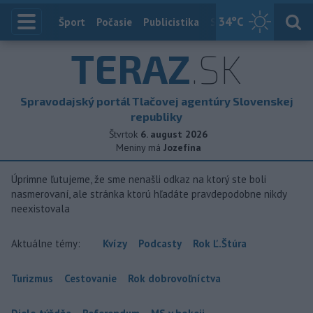
34
°C
Index
Šport
Počasie
Publicistika
Slovensko
Zahranič
TERAZ
.SK
Spravodajský portál Tlačovej agentúry Slovenskej
republiky
Štvrtok
6. august 2026
Meniny má
Jozefína
Úprimne ľutujeme, že sme nenašli odkaz na ktorý ste boli
nasmerovaní, ale stránka ktorú hľadáte pravdepodobne nikdy
neexistovala
Aktuálne témy:
Kvízy
Podcasty
Rok Ľ.Štúra
Turizmus
Cestovanie
Rok dobrovoľníctva