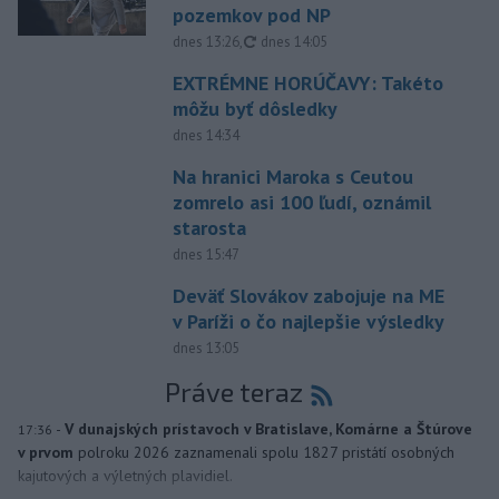
pozemkov pod NP
aktualizované
dnes 13:26
,
dnes 14:05
EXTRÉMNE HORÚČAVY: Takéto
môžu byť dôsledky
dnes 14:34
Na hranici Maroka s Ceutou
zomrelo asi 100 ľudí, oznámil
starosta
dnes 15:47
Deväť Slovákov zabojuje na ME
v Paríži o čo najlepšie výsledky
dnes 13:05
Práve teraz
-
V dunajských prístavoch v Bratislave, Komárne a Štúrove
17:36
v prvom
polroku 2026 zaznamenali spolu 1827 pristátí osobných
kajutových a výletných plavidiel.