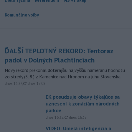
Dielo týždňa
Referendum
MS v hokeji
Komunálne voľby
ĎALŠÍ TEPLOTNÝ REKORD: Tentoraz
padol v Dolných Plachtinciach
Nový rekord prekonal doterajšiu najvyššiu nameranú hodnotu
zo stredy (5. 8.) z Kamenice nad Hronom na juhu Slovenska.
aktualizované
dnes 15:27
,
dnes 17:08
EK posudzuje obavy týkajúce sa
uznesení k zonáciám národných
parkov
aktualizované
dnes 16:35
,
dnes 16:38
VIDEO: Umelá inteligencia a