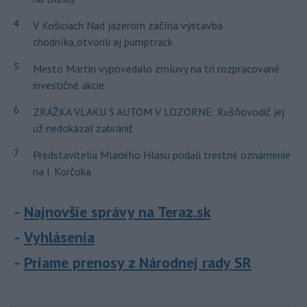
4
V Košiciach Nad jazerom začína výstavba
chodníka,otvorili aj pumptrack
5
Mesto Martin vypovedalo zmluvy na tri rozpracované
investičné akcie
6
ZRÁŽKA VLAKU S AUTOM V LOZORNE: Rušňovodič jej
už nedokázal zabrániť
7
Predstavitelia Mladého Hlasu podali trestné oznámenie
na I. Korčoka
Najnovšie správy na Teraz.sk
Vyhlásenia
Priame prenosy z Národnej rady SR