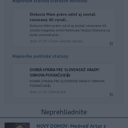
Najnovšie statusy štátnych inštitúcií
Diskusia Mám právo odísť aj zostať,
venovaná 40. výroči...
Diskusia Mám právo odísť aj zostať, venovaná 40.
výročiu tragickej smrti Hartmuta Tautza. Diskusia sa
bude venovať príb...
dnes 15:03
|
Ústav pamäti národa
Najnovšie politické statusy
DOBRÁ SPRÁVA PRE SLOVENSKÉ HRADY!
OBNOVA POKRAČUJE👍
DOBRÁ SPRÁVA PRE SLOVENSKÉ HRADY! OBNOVA
POKRAČUJE👍
dnes 15:31
|
Tomáš Erik
Neprehliadnite
NOVÝ DOMOV: Medveď Artur z