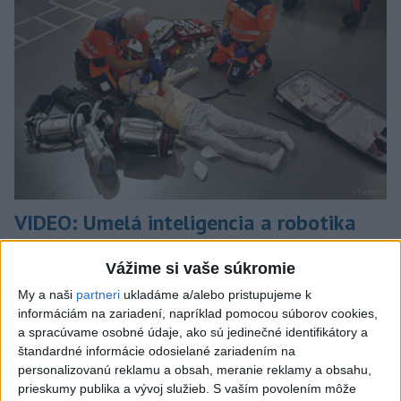
VIDEO: Umelá inteligencia a robotika
pomáhajú už aj záchranárom
Vážime si vaše súkromie
Robotika zahŕňa prístroj na mechanické kompresie hrudníka,
My a naši
partneri
ukladáme a/alebo pristupujeme k
hydraulické nosidlá, ktoré pomáhajú záchranárom
informáciám na zariadení, napríklad pomocou súborov cookies,
odtransportovať pacienta a premiestniť ho na miesto, kam
a spracúvame osobné údaje, ako sú jedinečné identifikátory a
potrebujú, a ďalšie pomôcky.
štandardné informácie odosielané zariadením na
dnes 12:31
personalizovanú reklamu a obsah, meranie reklamy a obsahu,
prieskumy publika a vývoj služieb.
S vaším povolením môže