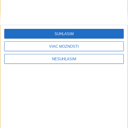
SÚHLASÍM
VIAC MOŽNOSTÍ
NESÚHLASÍM
....