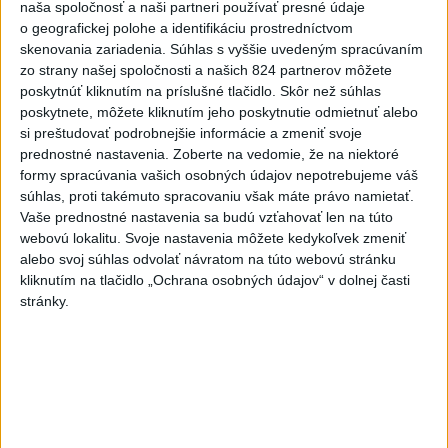
Slovensko
naša spoločnosť a naši partneri používať presné údaje
o geografickej polohe a identifikáciu prostredníctvom
ŽSK: VšZP znevýhodnila krajské
skenovania zariadenia. Súhlas s vyššie uvedeným spracúvaním
nemocnice v porovnaní so
zo strany našej spoločnosti a našich 824 partnerov môžete
súkromnými
poskytnúť kliknutím na príslušné tlačidlo. Skôr než súhlas
poskytnete, môžete kliknutím jeho poskytnutie odmietnuť alebo
dnes 17:57
si preštudovať podrobnejšie informácie a zmeniť svoje
KDH žiada ministra vnútra o vysvetlenie nákupu kamerových
prednostné nastavenia.
Zoberte na vedomie, že na niektoré
systémov
formy spracúvania vašich osobných údajov nepotrebujeme váš
súhlas, proti takémuto spracovaniu však máte právo namietať.
Rezort vnútra reaguje na kritiku pri modernizácii dopravných
Vaše prednostné nastavenia sa budú vzťahovať len na túto
webovú lokalitu. Svoje nastavenia môžete kedykoľvek zmeniť
kamier
alebo svoj súhlas odvolať návratom na túto webovú stránku
kliknutím na tlačidlo „Ochrana osobných údajov“ v dolnej časti
SKSaPA žiada kompenzáciu pre sestry v ADOS pre sťažené
stránky.
podmienky
Zahraničie
Sýria je prvýkrát od vypuknutia vojny
sebestačná vo výrobe pšenice
dnes 17:34