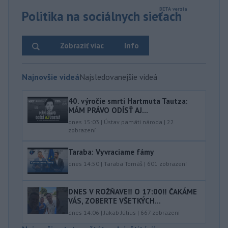
Politika na sociálnych sieťach
Zobraziť viac
Info
Najnovšie videá
Najsledovanejšie videá
40.⁠ ⁠výročie smrti Hartmuta Tautza:
MÁM PRÁVO ODÍSŤ AJ...
dnes 15:03
|
Ústav pamäti národa
|
22
zobrazení
Taraba: Vyvraciame fámy
dnes 14:50
|
Taraba Tomáš
|
601
zobrazení
DNES V ROŽŇAVE‼️ O 17:00‼️ ČAKÁME
VÁS, ZOBERTE VŠETKÝCH...
dnes 14:06
|
Jakab Július
|
667
zobrazení