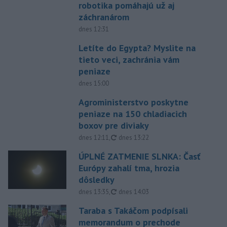
robotika pomáhajú už aj
záchranárom
dnes 12:31
Letíte do Egypta? Myslite na
tieto veci, zachránia vám
peniaze
dnes 15:00
Agroministerstvo poskytne
peniaze na 150 chladiacich
boxov pre diviaky
aktualizované
dnes 12:11
,
dnes 13:22
ÚPLNÉ ZATMENIE SLNKA: Časť
Európy zahalí tma, hrozia
dôsledky
aktualizované
dnes 13:35
,
dnes 14:03
Taraba s Takáčom podpísali
memorandum o prechode