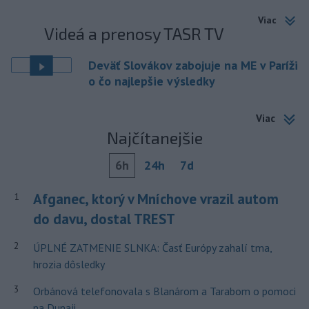
Viac
Videá a prenosy TASR TV
Deväť Slovákov zabojuje na ME v Paríži
o čo najlepšie výsledky
Viac
Najčítanejšie
6h
24h
7d
Afganec, ktorý v Mníchove vrazil autom
1
do davu, dostal TREST
2
ÚPLNÉ ZATMENIE SLNKA: Časť Európy zahalí tma,
hrozia dôsledky
3
Orbánová telefonovala s Blanárom a Tarabom o pomoci
na Dunaji