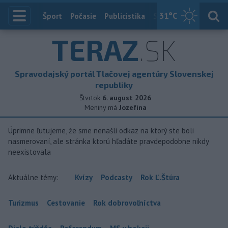
31
°C
Index
Šport
Počasie
Publicistika
Slovensko
Zahranič
TERAZ
.SK
Spravodajský portál Tlačovej agentúry Slovenskej
republiky
Štvrtok
6. august 2026
Meniny má
Jozefína
Úprimne ľutujeme, že sme nenašli odkaz na ktorý ste boli
nasmerovaní, ale stránka ktorú hľadáte pravdepodobne nikdy
neexistovala
Aktuálne témy:
Kvízy
Podcasty
Rok Ľ.Štúra
Turizmus
Cestovanie
Rok dobrovoľníctva