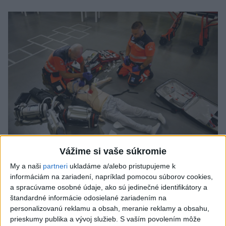
Vážime si vaše súkromie
VIDEO: Umelá inteligencia a robotika
My a naši
partneri
ukladáme a/alebo pristupujeme k
pomáhajú už aj záchranárom
informáciám na zariadení, napríklad pomocou súborov cookies,
a spracúvame osobné údaje, ako sú jedinečné identifikátory a
Robotika zahŕňa prístroj na mechanické kompresie hrudníka,
štandardné informácie odosielané zariadením na
hydraulické nosidlá, ktoré pomáhajú záchranárom
personalizovanú reklamu a obsah, meranie reklamy a obsahu,
odtransportovať pacienta a premiestniť ho na miesto, kam
prieskumy publika a vývoj služieb.
S vaším povolením môže