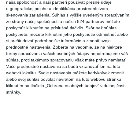
naša spoločnosť a naši partneri používať presné údaje
potrebujú, a ďalšie pomôcky.
o geografickej polohe a identifikáciu prostredníctvom
dnes 12:31
skenovania zariadenia. Súhlas s vyššie uvedeným spracúvaním
zo strany našej spoločnosti a našich 824 partnerov môžete
Slovensko
poskytnúť kliknutím na príslušné tlačidlo. Skôr než súhlas
poskytnete, môžete kliknutím jeho poskytnutie odmietnuť alebo
Taraba s Takáčom podpísali
si preštudovať podrobnejšie informácie a zmeniť svoje
memorandum o prechode pozemkov
prednostné nastavenia.
Zoberte na vedomie, že na niektoré
pod NP
formy spracúvania vašich osobných údajov nepotrebujeme váš
aktualizované
dnes 13:26
,
dnes 14:05
súhlas, proti takémuto spracovaniu však máte právo namietať.
Vaše prednostné nastavenia sa budú vzťahovať len na túto
Zvýšené riziko vzniku požiarov pretrváva na väčšine územia
webovú lokalitu. Svoje nastavenia môžete kedykoľvek zmeniť
Slovenska
alebo svoj súhlas odvolať návratom na túto webovú stránku
kliknutím na tlačidlo „Ochrana osobných údajov“ v dolnej časti
Agrorezort: Prvé zasadnutie skupiny pre kvóty lovu vlka bolo
stránky.
v júni
Stohlová: Vyzývame vládu, aby zrušila uznesenia v prípade
zonácií
Zahraničie