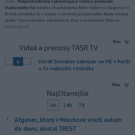
-
Podpredsedníčka vykonávajúca funkciu predsedu
13:41
maďarského
Národného zhromaždenia Anikó Hallerová Nagyová vo
štvrtok oznámila, že v súlade s návrhom poslaneckého klubu vládnej
strany Tisza rozhodne zákonodarný zbor o novej hlave štátu na
budúci utorok.
Viac
Videá a prenosy TASR TV
Deväť Slovákov zabojuje na ME v Paríži
o čo najlepšie výsledky
Viac
Najčítanejšie
6h
24h
7d
Afganec, ktorý v Mníchove vrazil autom
1
do davu, dostal TREST