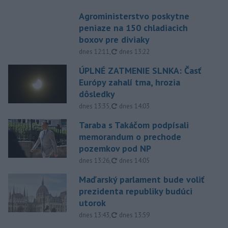
Agroministerstvo poskytne
peniaze na 150 chladiacich
boxov pre diviaky
aktualizované
dnes 12:11
,
dnes 13:22
ÚPLNÉ ZATMENIE SLNKA: Časť
Európy zahalí tma, hrozia
dôsledky
aktualizované
dnes 13:35
,
dnes 14:03
Taraba s Takáčom podpísali
memorandum o prechode
pozemkov pod NP
aktualizované
dnes 13:26
,
dnes 14:05
Maďarský parlament bude voliť
prezidenta republiky budúci
utorok
aktualizované
dnes 13:43
,
dnes 13:59