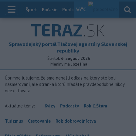
36
°C
Index
Šport
Počasie
Publicistika
Slovensko
Zahranič
TERAZ
.SK
Spravodajský portál Tlačovej agentúry Slovenskej
republiky
Štvrtok
6. august 2026
Meniny má
Jozefína
Úprimne ľutujeme, že sme nenašli odkaz na ktorý ste boli
nasmerovaní, ale stránka ktorú hľadáte pravdepodobne nikdy
neexistovala
Aktuálne témy:
Kvízy
Podcasty
Rok Ľ.Štúra
Turizmus
Cestovanie
Rok dobrovoľníctva