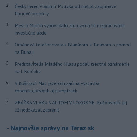
2
Český herec Vladimír Polívka odmietol zaujímavé
filmové projekty
3
Mesto Martin vypovedalo zmluvy na tri rozpracované
investičné akcie
4
Orbánová telefonovala s Blanárom a Tarabom o pomoci
na Dunaji
5
Predstavitelia Mladého Hlasu podali trestné oznámenie
na I. Korčoka
6
V Košiciach Nad jazerom začína výstavba
chodníka,otvorili aj pumptrack
7
ZRÁŽKA VLAKU S AUTOM V LOZORNE: Rušňovodič jej
už nedokázal zabrániť
Najnovšie správy na Teraz.sk