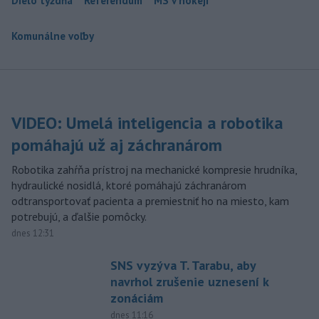
Dielo týždňa
Referendum
MS v hokeji
Komunálne voľby
VIDEO: Umelá inteligencia a robotika
pomáhajú už aj záchranárom
Robotika zahŕňa prístroj na mechanické kompresie hrudníka,
hydraulické nosidlá, ktoré pomáhajú záchranárom
odtransportovať pacienta a premiestniť ho na miesto, kam
potrebujú, a ďalšie pomôcky.
dnes 12:31
SNS vyzýva T. Tarabu, aby
navrhol zrušenie uznesení k
zonáciám
dnes 11:16