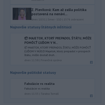
Z. Plevíková: Kam až zašla politika
postavená na nenávi...
dnes 10:51
|
Smer - SSD
|
1576
zobrazení
Najnovšie statusy štátnych inštitúcií
📦 MAJETOK, KTORÝ PREPADOL ŠTÁTU, MÔŽE
POMÔCŤ ĽUĎOM V N...
📦 MAJETOK, KTORÝ PREPADOL ŠTÁTU, MÔŽE POMÔCŤ
ĽUĎOM V NÚDZI Majetok, ktorý prepadol v prospech
štátu, môže dostať druh...
dnes 11:58
|
Finančná správa
Najnovšie politické statusy
Fabulácie vs realita
Fabulácie vs realita
dnes 11:55
|
Taraba Tomáš