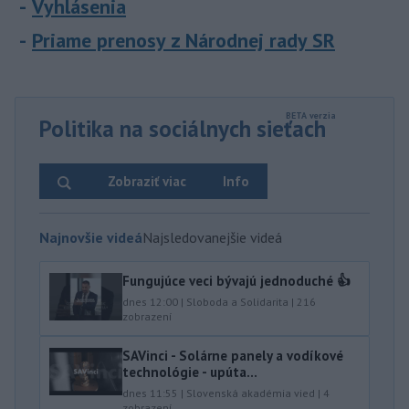
Vyhlásenia
Priame prenosy z Národnej rady SR
Politika na sociálnych sieťach
Zobraziť viac
Info
Najnovšie videá
Najsledovanejšie videá
Fungujúce veci bývajú jednoduché 👍
dnes 12:00
|
Sloboda a Solidarita
|
216
zobrazení
SAVinci - Solárne panely a vodíkové
technológie - upúta...
dnes 11:55
|
Slovenská akadémia vied
|
4
zobrazení