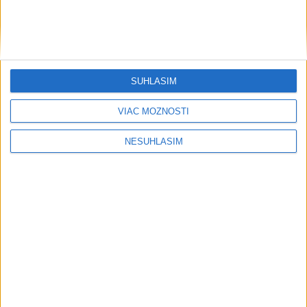
....
SÚHLASÍM
VIAC MOŽNOSTÍ
NESÚHLASÍM
....