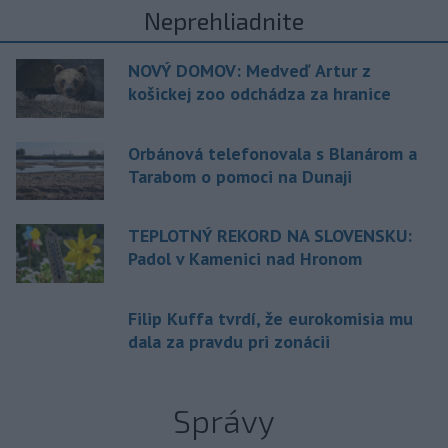
Neprehliadnite
NOVÝ DOMOV: Medveď Artur z
košickej zoo odchádza za hranice
Orbánová telefonovala s Blanárom a
Tarabom o pomoci na Dunaji
TEPLOTNÝ REKORD NA SLOVENSKU:
Padol v Kamenici nad Hronom
Filip Kuffa tvrdí, že eurokomisia mu
dala za pravdu pri zonácii
Správy