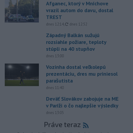
Afganec, ktorý v Mníchove
vrazil autom do davu, dostal
TREST
aktualizované
dnes 12:14
,
dnes 12:52
Západný Balkán sužujú
rozsiahle požiare, teploty
stúpli na 40 stupňov
dnes 13:00
Vozinha dostal veľkolepú
prezentáciu, dres mu priniesol
parašutista
dnes 11:40
Deväť Slovákov zabojuje na ME
v Paríži o čo najlepšie výsledky
dnes 13:05
Práve teraz