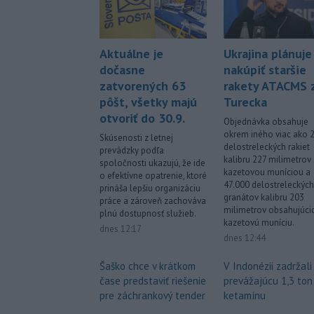
Aktuálne je
Ukrajina plánuje
dočasne
nakúpiť staršie
zatvorených 63
rakety ATACMS 
pôšt, všetky majú
Turecka
otvoriť do 30.9.
Objednávka obsahuje
okrem iného viac ako 
Skúsenosti z letnej
delostreleckých rakiet
prevádzky podľa
kalibru 227 milimetrov 
spoločnosti ukazujú, že ide
kazetovou muníciou a
o efektívne opatrenie, ktoré
47.000 delostreleckých
prináša lepšiu organizáciu
granátov kalibru 203
práce a zároveň zachováva
milimetrov obsahujúci
plnú dostupnosť služieb.
kazetovú muníciu.
dnes 12:17
dnes 12:44
Šaško chce v krátkom
V Indonézii zadržali
čase predstaviť riešenie
prevážajúcu 1,3 ton
pre záchrankový tender
ketamínu