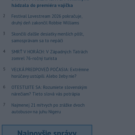
hádzala do premiéra vajíčka
2
Festival Lovestream 2026 pokračuje,
druhý deň zakončil Robbie Williams
3
Skončili ďalšie desiatky menších pôšt,
samosprávam sa to nepáči
4
SMRŤ V HORÁCH: V Západných Tatrách
zomrel 76-ročný turista
5
VEĽKÁ PREDPOVEĎ POČASIA: Extrémne
horúčavy ustúpili. Alebo žeby nie?
6
OTESTUJTE SA: Rozumiete slovenským
nárečiam? Tieto slová vás potrápia
7
Najmenej 21 mŕtvych po zrážke dvoch
autobusov na juhu Nigeru
Najnovšie správy