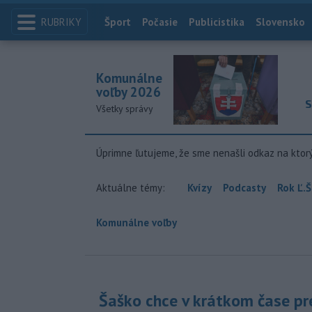
RUBRIKY
Index
Šport
Počasie
Publicistika
Slovensko
Komunálne
voľby 2026
S
Všetky správy
Úprimne ľutujeme, že sme nenašli odkaz na ktor
Aktuálne témy:
Kvízy
Podcasty
Rok Ľ.Š
Komunálne voľby
Šaško chce v krátkom čase pr