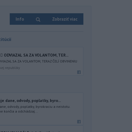
Info
Zobraziť viac
itúcií
♂️ ODVIAZAL SA ZA VOLANTOM, TER...
ODVIAZAL SA ZA VOLANTOM, TERAZ ČELÍ OBVINENIU
kej republiky
e dane, odvody, poplatky, byro...
ne, odvody, poplatky, byrokraciu a neistotu.
e končia a odchádzaj...