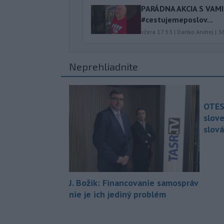
PARÁDNA AKCIA S VAM
#cestujemeposlov...
včera 17:53
|
Danko Andrej
|
3
Neprehliadnite
OTES
slov
slová
J. Božik: Financovanie samospráv
nie je ich jediný problém