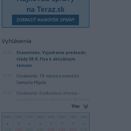
na Teraz.sk
ZOBRAZIŤ NAJNOVŠIE SPRÁVY
Vyhlásenia
Stanovisko: Vyjadrenie predsedu
21:21
vlády SR R. Fica k aktuálnym
témam
17:32
Oznámenie: TK ministra investícií
Samuela Migaľa
17:17
Oznámenie: Kurikurálna reforma -
regionálne turné ministerstva školstva
Viac