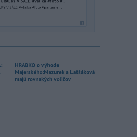
RALKY V SÁLE. #vlajka #foto #...
KY V SÁLE. #vlajka #foto #parlament
:
HRABKO o výhode
.
Majerského:Mazurek a Laššáková
majú rovnakých voličov