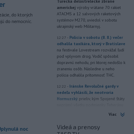
Turecka delostrelecké zbrane
er
americkej
výroby vrátane 70 rakiet
ATACMS a 12 salvových raketových
zácie, do ktorých
systémov M270, uviedol v sobotu
ujú do nemocníc.
ukrajinský web Militarnyj.
-
Polícia v sobotu (8. 8.) večer
12:27
odhalila taxikára, ktorý v Bratislave
na festivale Lovestream rozvážal ľudí
pod vplyvom drog. Vodič spôsobil
dopravnú nehodu, pri ktorej nedošlo k
zraneniu osôb. Následne u neho
polícia odhalila prítomnosť THC.
-
Iránske Revolučné gardy v
12:22
nedeľu vyhlásili, že neotvoria
Hormuzský
prieliv, kým Spojené štáty
neprijmú všetky podmienky Teheránu
vrátane kompenzácie za vojnové
Viac
škody. TASR o tom informuje podľa
správy agentúry AFP.
Videá a prenosy
plynulá noc