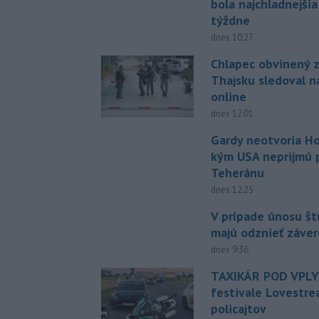
bola najchladnejši
týždne
dnes 10:27
Chlapec obvinený z
Thajsku sledoval n
online
dnes 12:01
Gardy neotvoria Ho
kým USA neprijmú
Teheránu
dnes 12:25
V prípade únosu š
majú odznieť záver
dnes 9:36
TAXIKÁR POD VPL
festivale Lovestre
policajtov