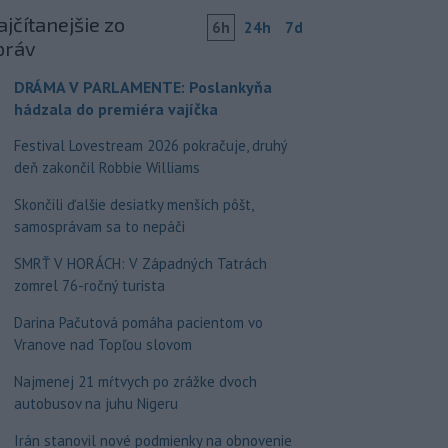
jčítanejšie zo
6h
24h
7d
práv
DRÁMA V PARLAMENTE: Poslankyňa
hádzala do premiéra vajíčka
Festival Lovestream 2026 pokračuje, druhý
deň zakončil Robbie Williams
Skončili ďalšie desiatky menších pôšt,
samosprávam sa to nepáči
SMRŤ V HORÁCH: V Západných Tatrách
zomrel 76-ročný turista
Darina Pačutová pomáha pacientom vo
Vranove nad Topľou slovom
Najmenej 21 mŕtvych po zrážke dvoch
autobusov na juhu Nigeru
Irán stanovil nové podmienky na obnovenie