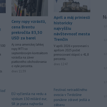
-
Turecký minister
07:03
zahraničných vecí Hakan Fidan v
sobotu uviedol, že
očakáva, že Egypt
sa pripojí k dohode o spoločnej
N
Apríl a máj priniesli
obrane s regionálnymi partnermi,
Ceny ropy vzrástli,
historicky
ktorej cieľom je stabilizovať región
cena Brentu
12
najvyššiu
z
zmietaný vojnou na Blízkom východe.
prekročila 83,50
návštevnosť mesta
USD za barel
Trenčín
-
Okresný úrad (OÚ) Malacky
12
21:43
vyhlásil v súvislosti s požiarom
Aj cena americkej ľahkej
2500
V apríli 2026 v porovnaní s
ropy WTI so
veľkého rozsahu vo Vojenskom
aprílom 2025 počet
septembrovým kontraktom
12
s
obvode (VO) Záhorie mimoriadnu
prenocovaní stúpol o 41,8
vzrástla na záver
percenta.
situáciu. Jej vyhlásenie umožní v
piatkového obchodovania
dnes 12:47
dotknutej lokalite efektívnejšiu
o vyše percenta.
12
koordináciu nasadených síl a
dnes 11:39
ch
prostriedkov.
12
-
Drastické suchá a horúčavy
21:38
musia viesť k razantnejšej ochrane
Festival netradičného
 loď
vody a jej zadržiavaniu na území
EÚ vyčlenila na vedu a
ovocia v Tvrdošíne
12
Slovenska.
výskum 130 miliárd eur,
ponúkne zdravé jedlá a
SR je piata najhoršia
zábavu