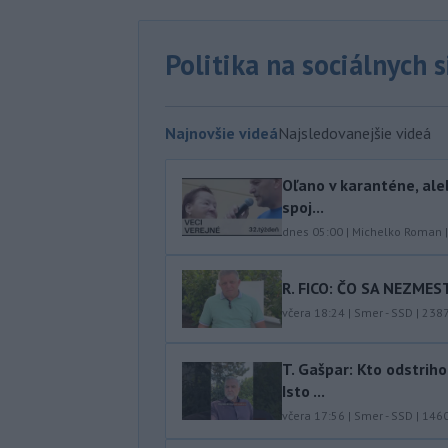
Politika na sociálnych 
Najnovšie videá
Najsledovanejšie videá
Oľano v karanténe, ale
spoj...
dnes 05:00
|
Michelko Roman
R. FICO: ČO SA NEZMES
včera 18:24
|
Smer - SSD
|
238
T. Gašpar: Kto odstrih
Isto ...
včera 17:56
|
Smer - SSD
|
146