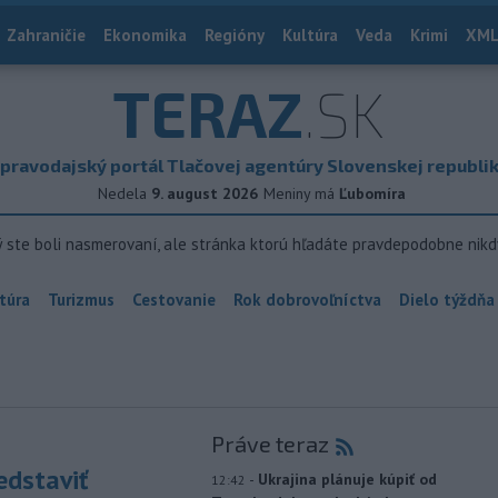
Zahraničie
Ekonomika
Regióny
Kultúra
Veda
Krimi
XML
TERAZ
.SK
pravodajský portál Tlačovej agentúry Slovenskej republi
Nedela
9. august 2026
Meniny má
Ľubomíra
ý ste boli nasmerovaní, ale stránka ktorú hľadáte pravdepodobne nikd
túra
Turizmus
Cestovanie
Rok dobrovoľníctva
Dielo týždňa
Práve teraz
edstaviť
-
Ukrajina plánuje kúpiť od
12:42