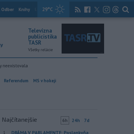
29
°C
 Odber
Knihy
Útulkovo
Magazín
News Now
Archív
TASR
Televízna
publicistika
TASR
ky
Všetky relácie
y neexistovala
Referendum
MS v hokeji
Najčítanejšie
6h
24h
7d
DRÁMA V PARLAMENTE: Poslankyňa
1