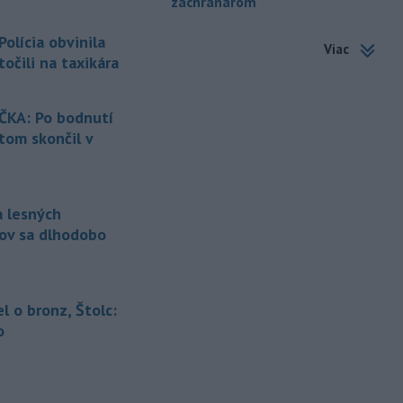
záchranárom
-
Dve lietadlá na letisku
10:34
Sydney (SYD) sa v nedeľu tesne
lícia obvinila
Viac
vyhli zrážke.
Austrálsky úrad pre
točili na taxikára
bezpečnosť dopravy (ATSB), ktorý bol
o tomto incidente informovaný, začal
vyšetrovanie.
KA: Po bodnutí
om skončil v
-
Uplynulá noc bola
10:25
najchladnejšia za posledné dva
týždne. Teplota
klesla zväčša na 15
až deväť stupňov Celzia, v dolinách a
a lesných
kotlinách bolo ešte chladnejšie.
ov sa dlhodobo
Slovenský hydrometeorologický ústav
(SHMÚ) o tom informoval na sociálnej
sieti.
el o bronz, Štolc:
-
Výmera lesných pozemkov a
10:21
o
lesných porastov sa v SR dlhodobo
zvyšuje.
Plocha lesných porastov sa
od roku 1990 priemerne ročne
zvýšila o 1060 hektárov (ha). Vyplýva