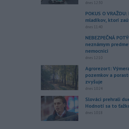
dnes 12:30
POKUS O VRAŽDU: Po
mladíkov, ktorí zaú
dnes 11:40
NEBEZPEČNÁ POTÝČ
neznámym predmet
nemocnici
dnes 12:10
Agrorezort: Výmer
pozemkov a porast
zvyšuje
dnes 10:24
Slováci prehrali du
Hodnotí sa to ťažk
dnes 10:18