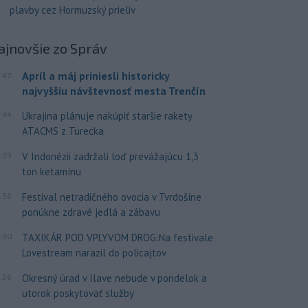
plavby cez Hormuzský prieliv
ajnovšie
zo Správ
Apríl a máj priniesli historicky
:47
najvyššiu návštevnosť mesta Trenčín
:44
Ukrajina plánuje nakúpiť staršie rakety
ATACMS z Turecka
:39
V Indonézii zadržali loď prevážajúcu 1,3
ton ketamínu
:36
Festival netradičného ovocia v Tvrdošíne
ponúkne zdravé jedlá a zábavu
:30
TAXIKÁR POD VPLYVOM DROG:Na festivale
Lovestream narazil do policajtov
:26
Okresný úrad v Ilave nebude v pondelok a
utorok poskytovať služby