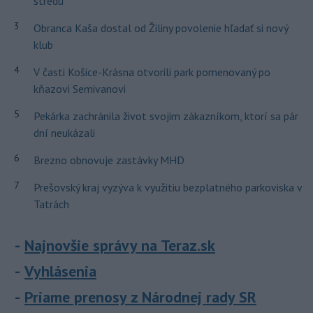
stredu
3
Obranca Kaša dostal od Žiliny povolenie hľadať si nový
klub
4
V časti Košice-Krásna otvorili park pomenovaný po
kňazovi Semivanovi
5
Pekárka zachránila život svojim zákazníkom, ktorí sa pár
dní neukázali
6
Brezno obnovuje zastávky MHD
7
Prešovský kraj vyzýva k využitiu bezplatného parkoviska v
Tatrách
Najnovšie správy na Teraz.sk
Vyhlásenia
Priame prenosy z Národnej rady SR