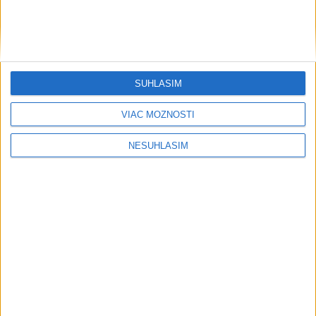
SÚHLASÍM
VIAC MOŽNOSTÍ
NESÚHLASÍM
....