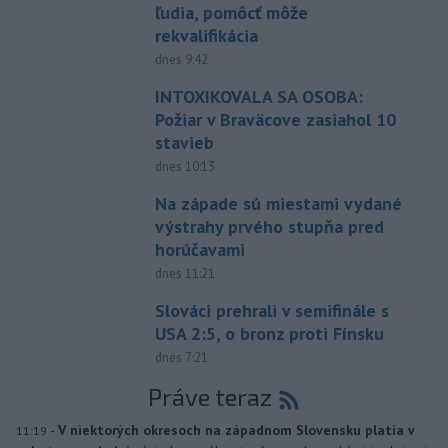
ľudia, pomôcť môže
rekvalifikácia
dnes 9:42
INTOXIKOVALA SA OSOBA:
Požiar v Braväcove zasiahol 10
stavieb
dnes 10:13
Na západe sú miestami vydané
výstrahy prvého stupňa pred
horúčavami
dnes 11:21
Slováci prehrali v semifinále s
USA 2:5, o bronz proti Fínsku
dnes 7:21
Práve teraz
-
V niektorých okresoch na západnom Slovensku platia v
11:19