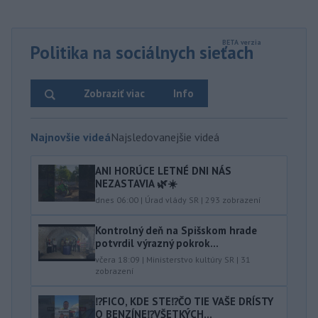
Politika na sociálnych sieťach
Zobraziť viac
Info
Najnovšie videá
Najsledovanejšie videá
ANI HORÚCE LETNÉ DNI NÁS
NEZASTAVIA 🌿☀️
dnes 06:00
|
Úrad vlády SR
|
293
zobrazení
Kontrolný deň na Spišskom hrade
potvrdil výrazný pokrok...
včera 18:09
|
Ministerstvo kultúry SR
|
31
zobrazení
⁉️FICO, KDE STE⁉️ČO TIE VAŠE DRÍSTY
O BENZÍNE⁉️VŠETKÝCH...