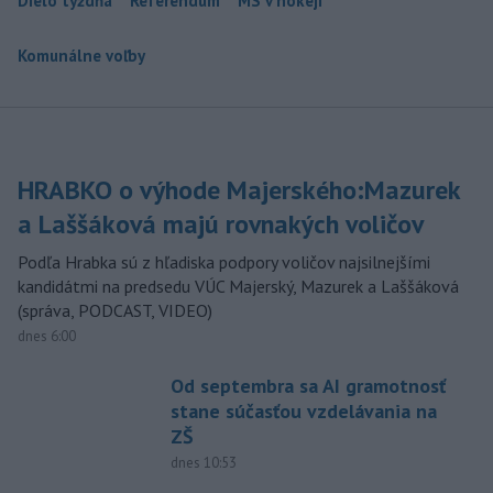
Dielo týždňa
Referendum
MS v hokeji
Komunálne voľby
HRABKO o výhode Majerského:Mazurek
a Laššáková majú rovnakých voličov
Podľa Hrabka sú z hľadiska podpory voličov najsilnejšími
kandidátmi na predsedu VÚC Majerský, Mazurek a Laššáková
(správa, PODCAST, VIDEO)
dnes 6:00
Od septembra sa AI gramotnosť
stane súčasťou vzdelávania na
ZŠ
dnes 10:53