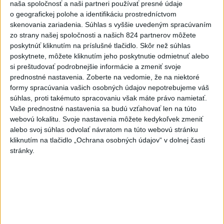
Slovensko
naša spoločnosť a naši partneri používať presné údaje
o geografickej polohe a identifikáciu prostredníctvom
Dielo týždňa SNG: Za(k)liate peniaze
skenovania zariadenia. Súhlas s vyššie uvedeným spracúvaním
- liatie od Miloša Boďu
zo strany našej spoločnosti a našich 824 partnerov môžete
poskytnúť kliknutím na príslušné tlačidlo. Skôr než súhlas
dnes 10:18
poskytnete, môžete kliknutím jeho poskytnutie odmietnuť alebo
si preštudovať podrobnejšie informácie a zmeniť svoje
Klimatológ: Zeleň môže významným spôsobom
prednostné nastavenia.
Zoberte na vedomie, že na niektoré
ovplyvňovať klímu miest
formy spracúvania vašich osobných údajov nepotrebujeme váš
súhlas, proti takémuto spracovaniu však máte právo namietať.
Pamiatkári: Projekty obnovy sa môžu uchádzať o ocenenie
Vaše prednostné nastavenia sa budú vzťahovať len na túto
Europa Nostra
webovú lokalitu. Svoje nastavenia môžete kedykoľvek zmeniť
alebo svoj súhlas odvolať návratom na túto webovú stránku
A. Danko vylúčil, že by sa SNS pred voľbami spájala, avizuje
kliknutím na tlačidlo „Ochrana osobných údajov“ v dolnej časti
zmeny
stránky.
Zahraničie
V Nepále objavili telá na mieste, kde
minulý rok zmizlo päť horolezcov
dnes 10:59