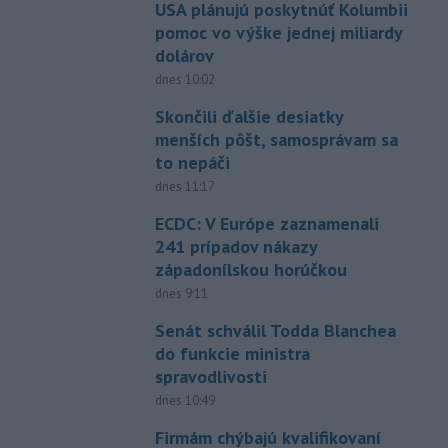
USA plánujú poskytnúť Kolumbii
pomoc vo výške jednej miliardy
dolárov
dnes 10:02
Skončili ďalšie desiatky
menších pôšt, samosprávam sa
to nepáči
dnes 11:17
ECDC: V Európe zaznamenali
241 prípadov nákazy
západonílskou horúčkou
dnes 9:11
Senát schválil Todda Blanchea
do funkcie ministra
spravodlivosti
dnes 10:49
Firmám chýbajú kvalifikovaní