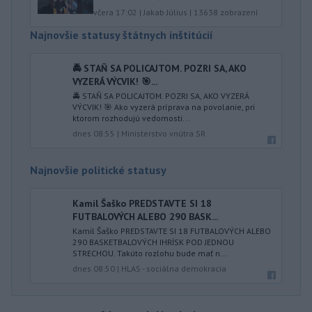
včera 17:02
|
Jakab Július
|
13638
zobrazení
Najnovšie statusy štátnych inštitúcií
🚔 STAŇ SA POLICAJTOM. POZRI SA, AKO
VYZERÁ VÝCVIK! 🎯...
🚔 STAŇ SA POLICAJTOM. POZRI SA, AKO VYZERÁ
VÝCVIK! 🎯 Ako vyzerá príprava na povolanie, pri
ktorom rozhodujú vedomosti...
dnes 08:55
|
Ministerstvo vnútra SR
Najnovšie politické statusy
Kamil Šaško PREDSTAVTE SI 18
FUTBALOVÝCH ALEBO 290 BASK...
Kamil Šaško PREDSTAVTE SI 18 FUTBALOVÝCH ALEBO
290 BASKETBALOVÝCH IHRÍSK POD JEDNOU
STRECHOU. Takúto rozlohu bude mať n...
dnes 08:50
|
HLAS - sociálna demokracia