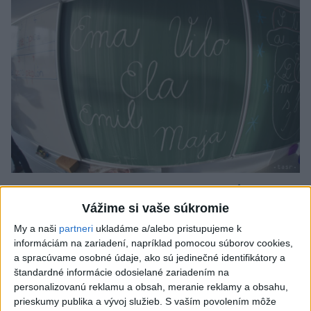
Od septembra sa AI gramotnosť stane
súčasťou vzdelávania na ZŠ
Vážime si vaše súkromie
My a naši
partneri
ukladáme a/alebo pristupujeme k
Žiaci sa budú podľa ministerstva učiť rozumieť tomu, ako AI
informáciám na zariadení, napríklad pomocou súborov cookies,
funguje, kde sú jej limity, aj to, ako si budovať zdravý vzťah k
a spracúvame osobné údaje, ako sú jedinečné identifikátory a
technológiám.
štandardné informácie odosielané zariadením na
dnes 10:53
personalizovanú reklamu a obsah, meranie reklamy a obsahu,
prieskumy publika a vývoj služieb.
S vaším povolením môže