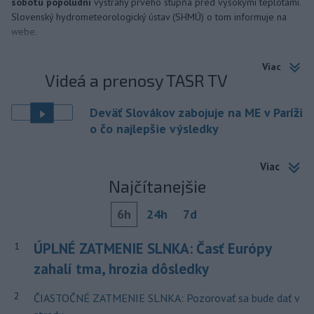
sobotu popoludní
výstrahy prvého stupňa pred vysokými teplotami.
Slovenský hydrometeorologický ústav (SHMÚ) o tom informuje na
webe.
Viac
Videá a prenosy TASR TV
Deväť Slovákov zabojuje na ME v Paríži
o čo najlepšie výsledky
Viac
Najčítanejšie
6h
24h
7d
ÚPLNÉ ZATMENIE SLNKA: Časť Európy
1
zahalí tma, hrozia dôsledky
2
ČIASTOČNÉ ZATMENIE SLNKA: Pozorovať sa bude dať v