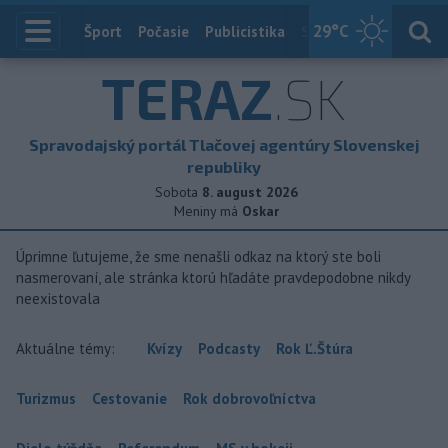
29
°C
Index
Šport
Počasie
Publicistika
Slovensko
Zahranič
TERAZ
.SK
Spravodajský portál Tlačovej agentúry Slovenskej
republiky
Sobota
8. august 2026
Meniny má
Oskar
Úprimne ľutujeme, že sme nenašli odkaz na ktorý ste boli
nasmerovaní, ale stránka ktorú hľadáte pravdepodobne nikdy
neexistovala
Aktuálne témy:
Kvízy
Podcasty
Rok Ľ.Štúra
Turizmus
Cestovanie
Rok dobrovoľníctva