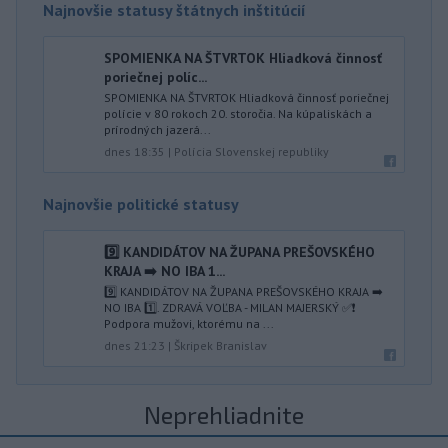
Najnovšie statusy štátnych inštitúcií
SPOMIENKA NA ŠTVRTOK Hliadková činnosť
poriečnej políc...
SPOMIENKA NA ŠTVRTOK Hliadková činnosť poriečnej
polície v 80 rokoch 20. storočia. Na kúpaliskách a
prírodných jazerá...
dnes 18:35
|
Polícia Slovenskej republiky
Najnovšie politické statusy
9️⃣ KANDIDÁTOV NA ŽUPANA PREŠOVSKÉHO
KRAJA ➡️ NO IBA 1️...
9️⃣ KANDIDÁTOV NA ŽUPANA PREŠOVSKÉHO KRAJA ➡️
NO IBA 1️⃣. ZDRAVÁ VOĽBA - MILAN MAJERSKÝ ✅️❗️
Podpora mužovi, ktorému na ...
dnes 21:23
|
Škripek Branislav
Neprehliadnite