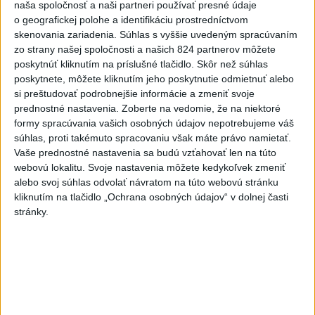
nemocnice v porovnaní so
naša spoločnosť a naši partneri používať presné údaje
o geografickej polohe a identifikáciu prostredníctvom
súkromnými
skenovania zariadenia. Súhlas s vyššie uvedeným spracúvaním
včera 17:57
zo strany našej spoločnosti a našich 824 partnerov môžete
poskytnúť kliknutím na príslušné tlačidlo. Skôr než súhlas
KDH žiada ministra vnútra o vysvetlenie nákupu kamerových
poskytnete, môžete kliknutím jeho poskytnutie odmietnuť alebo
systémov
si preštudovať podrobnejšie informácie a zmeniť svoje
prednostné nastavenia.
Zoberte na vedomie, že na niektoré
Rezort vnútra reaguje na kritiku pri modernizácii dopravných
formy spracúvania vašich osobných údajov nepotrebujeme váš
kamier
súhlas, proti takémuto spracovaniu však máte právo namietať.
Vaše prednostné nastavenia sa budú vzťahovať len na túto
SKSaPA žiada kompenzáciu pre sestry v ADOS pre sťažené
webovú lokalitu. Svoje nastavenia môžete kedykoľvek zmeniť
podmienky
alebo svoj súhlas odvolať návratom na túto webovú stránku
kliknutím na tlačidlo „Ochrana osobných údajov“ v dolnej časti
Zahraničie
stránky.
Pre únik ropy z tankera pri Ománe
hrozí ekologická katastrofa
včera 21:59
Francúzski vinári sa po požiaroch obávajú dymovej príchute