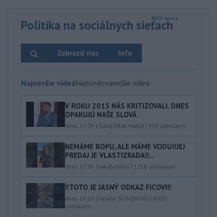
Politika na sociálnych sieťach
Zobraziť viac
Info
Najnovšie videá
Najsledovanejšie videá
V ROKU 2015 NÁS KRITIZOVALI. DNES
OPAKUJÚ NAŠE SLOVÁ
dnes 17:35
|
Šutaj Eštok Matúš
|
933
zobrazení
NEMÁME ROPU, ALE MÁME VODU‼️JEJ
PREDAJ JE VLASTIZRADA‼️...
dnes 17:05
|
Jakab Július
|
1318
zobrazení
‼️TOTO JE JASNÝ ODKAZ FICOVI‼️
dnes 16:20
|
Hnutie SLOVENSKO
|
6020
zobrazení