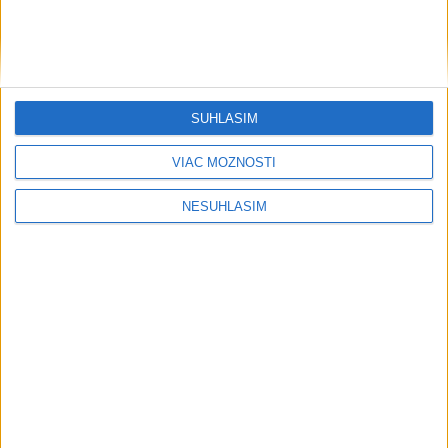
SÚHLASÍM
VIAC MOŽNOSTÍ
NESÚHLASÍM
Publicistika
....