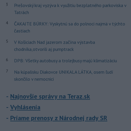
3
Prešovský kraj vyzýva k využitiu bezplatného parkoviska v
Tatrách
4
ČAKAJTE BÚRKY: Vyskytnú sa do polnoci najmä v týchto
častiach
5
V Košiciach Nad jazerom začína výstavba
chodníka,otvorili aj pumptrack
6
DPB: Všetky autobusy a trolejbusy majú klimatizáciu
7
Na kúpalisku Diakovce UNIKALA LÁTKA, osem ľudí
skončilo v nemocnici
Najnovšie správy na Teraz.sk
Vyhlásenia
Priame prenosy z Národnej rady SR