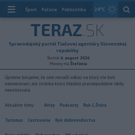
24
°C
Index
Šport
Počasie
Publicistika
Slovensko
Zahranič
TERAZ
.SK
Spravodajský portál Tlačovej agentúry Slovenskej
republiky
Štvrtok
6. august 2026
Meniny má
Štefánia
Úprimne ľutujeme, že sme nenašli odkaz na ktorý ste boli
nasmerovaní, ale stránka ktorú hľadáte pravdepodobne nikdy
neexistovala
Aktuálne témy:
Kvízy
Podcasty
Rok Ľ.Štúra
Turizmus
Cestovanie
Rok dobrovoľníctva