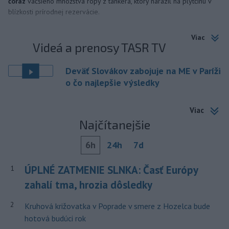
čoraz
väčšieho množstva ropy z tankera, ktorý narazil na plytčinu v
blízkosti prírodnej rezervácie.
Viac
Videá a prenosy TASR TV
Deväť Slovákov zabojuje na ME v Paríži
o čo najlepšie výsledky
Viac
Najčítanejšie
6h
24h
7d
ÚPLNÉ ZATMENIE SLNKA: Časť Európy
1
zahalí tma, hrozia dôsledky
2
Kruhová križovatka v Poprade v smere z Hozelca bude
hotová budúci rok