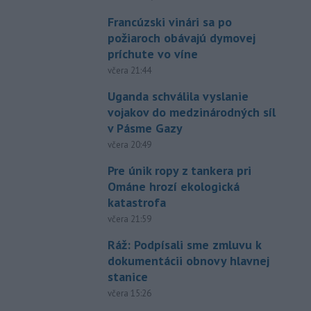
Francúzski vinári sa po
požiaroch obávajú dymovej
príchute vo víne
včera 21:44
Uganda schválila vyslanie
vojakov do medzinárodných síl
v Pásme Gazy
včera 20:49
Pre únik ropy z tankera pri
Ománe hrozí ekologická
katastrofa
včera 21:59
Ráž: Podpísali sme zmluvu k
dokumentácii obnovy hlavnej
stanice
včera 15:26