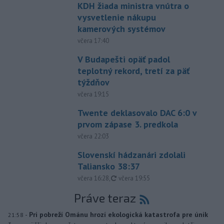
KDH žiada ministra vnútra o
vysvetlenie nákupu
kamerových systémov
včera 17:40
V Budapešti opäť padol
teplotný rekord, tretí za päť
týždňov
včera 19:15
Twente deklasovalo DAC 6:0 v
prvom zápase 3. predkola
včera 22:03
Slovenskí hádzanári zdolali
Taliansko 38:37
aktualizované
včera 16:28
,
včera 19:55
Práve teraz
-
Pri pobreží Ománu hrozí ekologická katastrofa pre únik
21:58