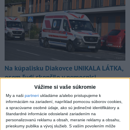
Na kúpalisku Diakovce UNIKALA LÁTKA,
osem ľudí skončilo v nemocnici
Na mieste zasahovala aj polícia v súčinnosti s ďalšími
Vážime si vaše súkromie
záchrannými zložkami.
My a naši
partneri
ukladáme a/alebo pristupujeme k
aktualizované
včera 18:23
,
včera 21:38
informáciám na zariadení, napríklad pomocou súborov cookies,
a spracúvame osobné údaje, ako sú jedinečné identifikátory a
Slovensko
štandardné informácie odosielané zariadením na
personalizovanú reklamu a obsah, meranie reklamy a obsahu,
ŽSK: VšZP znevýhodnila krajské
prieskumy publika a vývoj služieb.
S vaším povolením môže