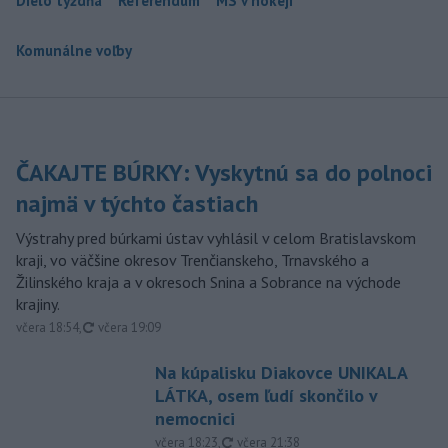
Dielo týždňa
Referendum
MS v hokeji
Komunálne voľby
ČAKAJTE BÚRKY: Vyskytnú sa do polnoci
najmä v týchto častiach
Výstrahy pred búrkami ústav vyhlásil v celom Bratislavskom
kraji, vo väčšine okresov Trenčianskeho, Trnavského a
Žilinského kraja a v okresoch Snina a Sobrance na východe
krajiny.
aktualizované
včera 18:54
,
včera 19:09
Na kúpalisku Diakovce UNIKALA
LÁTKA, osem ľudí skončilo v
nemocnici
aktualizované
včera 18:23
,
včera 21:38