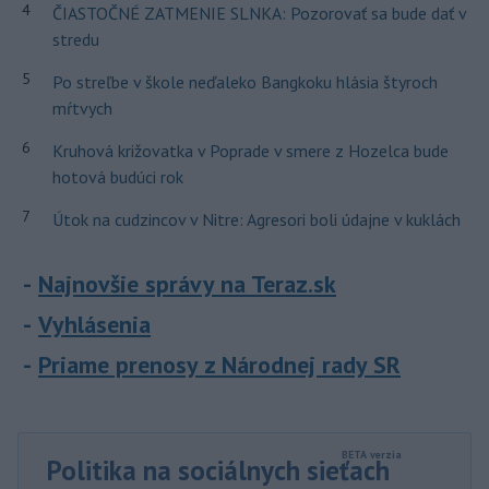
4
ČIASTOČNÉ ZATMENIE SLNKA: Pozorovať sa bude dať v
stredu
5
Po streľbe v škole neďaleko Bangkoku hlásia štyroch
mŕtvych
6
Kruhová križovatka v Poprade v smere z Hozelca bude
hotová budúci rok
7
Útok na cudzincov v Nitre: Agresori boli údajne v kuklách
Najnovšie správy na Teraz.sk
Vyhlásenia
Priame prenosy z Národnej rady SR
Politika na sociálnych sieťach