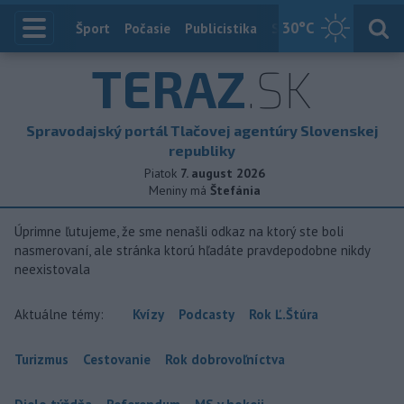
30
°C
Index
Šport
Počasie
Publicistika
Slovensko
Zahranič
TERAZ
.SK
Spravodajský portál Tlačovej agentúry Slovenskej
republiky
Piatok
7. august 2026
Meniny má
Štefánia
Úprimne ľutujeme, že sme nenašli odkaz na ktorý ste boli
nasmerovaní, ale stránka ktorú hľadáte pravdepodobne nikdy
neexistovala
Aktuálne témy:
Kvízy
Podcasty
Rok Ľ.Štúra
Turizmus
Cestovanie
Rok dobrovoľníctva