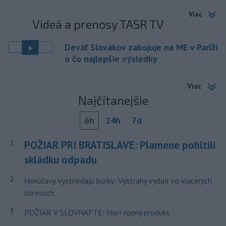
Viac
Videá a prenosy TASR TV
Deväť Slovákov zabojuje na ME v Paríži
o čo najlepšie výsledky
Viac
Najčítanejšie
6h
24h
7d
POŽIAR PRI BRATISLAVE: Plamene pohltili
1
skládku odpadu
2
Horúčavy vystriedajú búrky: Výstrahy vydali vo viacerých
okresoch
3
POŽIAR V SLOVNAFTE: Horí ropný produkt