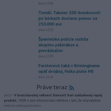
dnes 13:06
Tomáš: Takmer 200 domácností
po búrkach dostane pomoc za
250.000 eur
dnes 12:53
Španielska polícia rozbila
skupinu pašerákov a
prevádzačov
dnes 12:39
Forsterovú čaká v Birminghame
opäť dvojboj, Volka piate ME
dnes 11:43
Práve teraz
-
V bratislavskej rafinérii Slovnaft horí uskladnený ropný
14:17
produkt.
TASR o tom informovala rafinéria s tým, že obyvateľom
nehrozí nebezpečenstvo.