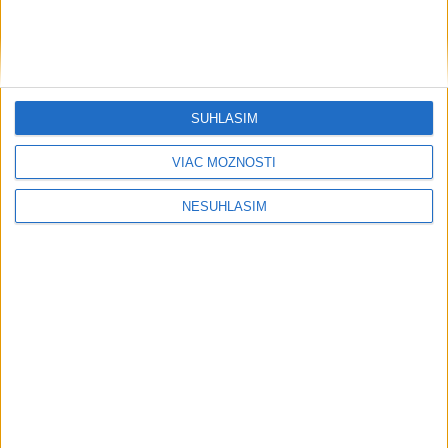
HOMOLA: Chcem byť prvým Slovákom
s Tour Card
SÚHLASÍM
Publicistika
VIAC MOŽNOSTÍ
NESÚHLASÍM
....
....