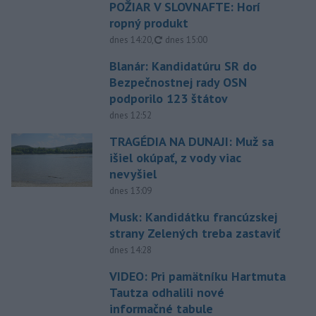
POŽIAR V SLOVNAFTE: Horí
ropný produkt
aktualizované
dnes 14:20
,
dnes 15:00
Blanár: Kandidatúru SR do
Bezpečnostnej rady OSN
podporilo 123 štátov
dnes 12:52
TRAGÉDIA NA DUNAJI: Muž sa
išiel okúpať, z vody viac
nevyšiel
dnes 13:09
Musk: Kandidátku francúzskej
strany Zelených treba zastaviť
dnes 14:28
VIDEO: Pri pamätníku Hartmuta
Tautza odhalili nové
informačné tabule