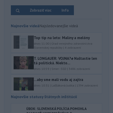
Zobraziť viac
Info
Najnovšie videá
Najsledovanejšie videá
Top tip na leto: Maliny a melóny
dnes 11:00
|
Úrad verejného zdravotníctva
Slovenskej republiky
|
4
zobrazení
T. LONGAUER: VOJNA?✊ Naštastie len
tá politická. Niekto...
dnes 10:59
|
Smer - SSD
|
3486
zobrazení
...aby sme mali vodu aj zajtra
dnes 10:31
|
Laššáková Judita
|
1394
zobrazení
Najnovšie statusy štátnych inštitúcií
ÚBOK: SLOVENSKÁ POLÍCIA POMOHLA