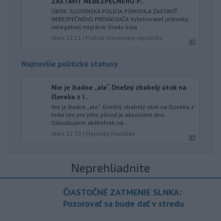
ZASTAVIŤ NEBEZPEČNÉHO P...
ÚBOK: SLOVENSKÁ POLÍCIA POMOHLA ZASTAVIŤ
NEBEZPEČNÉHO PREVÁDZAČA Vyšetrovateľ jednotky
nelegálnej migrácie Úradu boja ...
dnes 12:21
|
Polícia Slovenskej republiky
Najnovšie politické statusy
Nie je žiadne „ale“. Dnešný zbabelý útok na
človeka z I...
Nie je žiadne „ale“. Dnešný zbabelý útok na človeka z
Indie len pre jeho pôvod je absolútne dno.
Odsudzujem akékoľvek ná...
dnes 12:33
|
Majerský František
Neprehliadnite
ČIASTOČNÉ ZATMENIE SLNKA:
Pozorovať sa bude dať v stredu