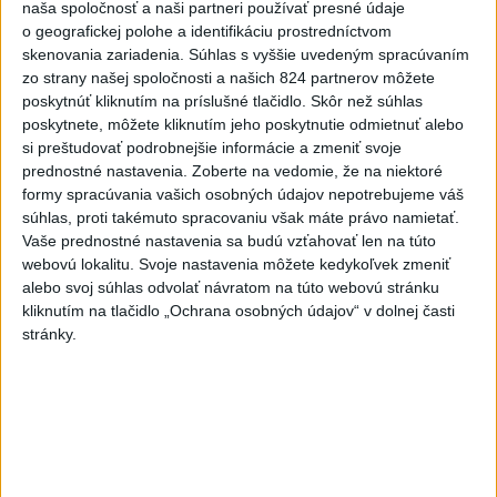
naša spoločnosť a naši partneri používať presné údaje
Zdravotné riziká na festivale: Odborníci radia, čoho sa
o geografickej polohe a identifikáciu prostredníctvom
vyvarovať
skenovania zariadenia. Súhlas s vyššie uvedeným spracúvaním
zo strany našej spoločnosti a našich 824 partnerov môžete
ÚVZ: Povolenie na prevádzku malo k piatku 170 umelých
poskytnúť kliknutím na príslušné tlačidlo. Skôr než súhlas
kúpalísk
poskytnete, môžete kliknutím jeho poskytnutie odmietnuť alebo
si preštudovať podrobnejšie informácie a zmeniť svoje
Záchranári apelujú na opatrnosť: V júli vyrazili k takmer 6900
prednostné nastavenia.
Zoberte na vedomie, že na niektoré
úrazom
formy spracúvania vašich osobných údajov nepotrebujeme váš
súhlas, proti takémuto spracovaniu však máte právo namietať.
Zahraničie
Vaše prednostné nastavenia sa budú vzťahovať len na túto
webovú lokalitu. Svoje nastavenia môžete kedykoľvek zmeniť
Výbuch na damaskom predmestí sa
alebo svoj súhlas odvolať návratom na túto webovú stránku
zaobišiel bez obetí
kliknutím na tlačidlo „Ochrana osobných údajov“ v dolnej časti
stránky.
dnes 15:12
AFP:Koalícia pod vedením Rijádu sa nebude len prizerať na
útoky húsíov
Členovia kolumbijských kartelov sa na Ukrajine učia používať
drony