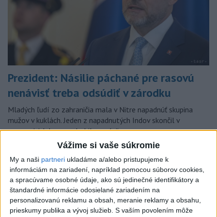
Prezident: Násilie páchané pre rasovú
nenávisť treba odsúdiť v zárodku
Mladých ľudí zo zahraničia mala v Nitre napadnúť skupina
mužov v kuklách. Jeden z napadnutých Indov skončil v
nemocnici, kde sa podrobil operácii.
dnes 12:33
Vážime si vaše súkromie
My a naši
partneri
ukladáme a/alebo pristupujeme k
Slovensko
informáciám na zariadení, napríklad pomocou súborov cookies,
a spracúvame osobné údaje, ako sú jedinečné identifikátory a
POŽIAR V SLOVNAFTE: Horí ropný
štandardné informácie odosielané zariadením na
produkt
personalizovanú reklamu a obsah, meranie reklamy a obsahu,
aktualizované
dnes 14:20
,
dnes 15:00
prieskumy publika a vývoj služieb.
S vaším povolením môže