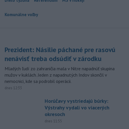
Dielo týždňa
Referendum
MS v hokeji
Komunálne voľby
Prezident: Násilie páchané pre rasovú
nenávisť treba odsúdiť v zárodku
Mladých ľudí zo zahraničia mala v Nitre napadnúť skupina
mužov v kuklách. Jeden z napadnutých Indov skončil v
nemocnici, kde sa podrobil operácii.
dnes 12:33
Horúčavy vystriedajú búrky:
Výstrahy vydali vo viacerých
okresoch
dnes 11:55