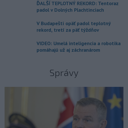
ĎALŠÍ TEPLOTNÝ REKORD: Tentoraz
padol v Dolných Plachtinciach
V Budapešti opäť padol teplotný
rekord, tretí za päť týždňov
VIDEO: Umelá inteligencia a robotika
pomáhajú už aj záchranárom
Správy