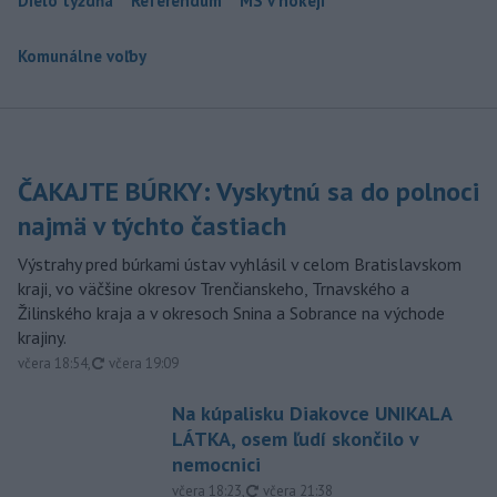
Dielo týždňa
Referendum
MS v hokeji
Komunálne voľby
ČAKAJTE BÚRKY: Vyskytnú sa do polnoci
najmä v týchto častiach
Výstrahy pred búrkami ústav vyhlásil v celom Bratislavskom
kraji, vo väčšine okresov Trenčianskeho, Trnavského a
Žilinského kraja a v okresoch Snina a Sobrance na východe
krajiny.
aktualizované
včera 18:54
,
včera 19:09
Na kúpalisku Diakovce UNIKALA
LÁTKA, osem ľudí skončilo v
nemocnici
aktualizované
včera 18:23
,
včera 21:38