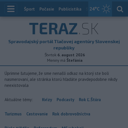
24
°C
Index
Šport
Počasie
Publicistika
Slovensko
Zahranič
TERAZ
.SK
Spravodajský portál Tlačovej agentúry Slovenskej
republiky
Štvrtok
6. august 2026
Meniny má
Štefánia
Úprimne ľutujeme, že sme nenašli odkaz na ktorý ste boli
nasmerovaní, ale stránka ktorú hľadáte pravdepodobne nikdy
neexistovala
Aktuálne témy:
Kvízy
Podcasty
Rok Ľ.Štúra
Turizmus
Cestovanie
Rok dobrovoľníctva