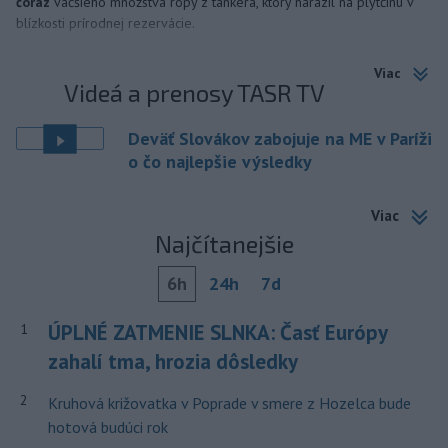
čoraz
väčšieho množstva ropy z tankera, ktorý narazil na plytčinu v
blízkosti prírodnej rezervácie.
Viac
Videá a prenosy TASR TV
Deväť Slovákov zabojuje na ME v Paríži
o čo najlepšie výsledky
Viac
Najčítanejšie
6h
24h
7d
ÚPLNÉ ZATMENIE SLNKA: Časť Európy
1
zahalí tma, hrozia dôsledky
2
Kruhová križovatka v Poprade v smere z Hozelca bude
hotová budúci rok