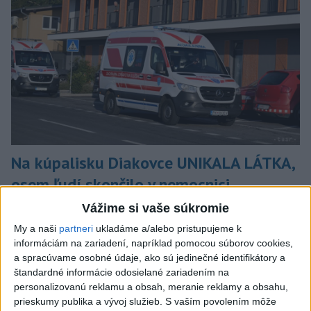
Na kúpalisku Diakovce UNIKALA LÁTKA,
osem ľudí skončilo v nemocnici
Na mieste zasahovala aj polícia v súčinnosti s ďalšími
Vážime si vaše súkromie
záchrannými zložkami.
My a naši
partneri
ukladáme a/alebo pristupujeme k
aktualizované
včera 18:23
,
včera 21:38
informáciám na zariadení, napríklad pomocou súborov cookies,
a spracúvame osobné údaje, ako sú jedinečné identifikátory a
Slovensko
štandardné informácie odosielané zariadením na
personalizovanú reklamu a obsah, meranie reklamy a obsahu,
ŽSK: VšZP znevýhodnila krajské
prieskumy publika a vývoj služieb.
S vaším povolením môže