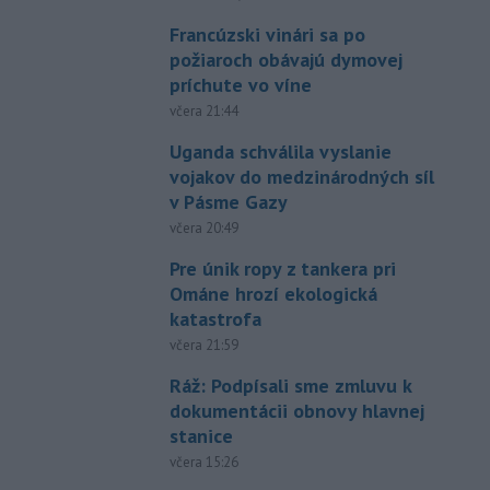
Francúzski vinári sa po
požiaroch obávajú dymovej
príchute vo víne
včera 21:44
Uganda schválila vyslanie
vojakov do medzinárodných síl
v Pásme Gazy
včera 20:49
Pre únik ropy z tankera pri
Ománe hrozí ekologická
katastrofa
včera 21:59
Ráž: Podpísali sme zmluvu k
dokumentácii obnovy hlavnej
stanice
včera 15:26