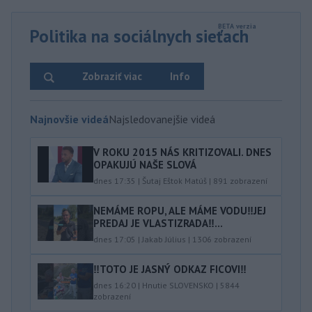
Politika na sociálnych sieťach
Zobraziť viac
Info
Najnovšie videá
Najsledovanejšie videá
V ROKU 2015 NÁS KRITIZOVALI. DNES
OPAKUJÚ NAŠE SLOVÁ
dnes 17:35
|
Šutaj Eštok Matúš
|
891
zobrazení
NEMÁME ROPU, ALE MÁME VODU‼️JEJ
PREDAJ JE VLASTIZRADA‼️...
dnes 17:05
|
Jakab Július
|
1306
zobrazení
‼️TOTO JE JASNÝ ODKAZ FICOVI‼️
dnes 16:20
|
Hnutie SLOVENSKO
|
5844
zobrazení