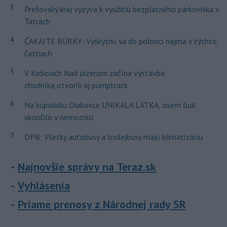
3
Prešovský kraj vyzýva k využitiu bezplatného parkoviska v
Tatrách
4
ČAKAJTE BÚRKY: Vyskytnú sa do polnoci najmä v týchto
častiach
5
V Košiciach Nad jazerom začína výstavba
chodníka,otvorili aj pumptrack
6
Na kúpalisku Diakovce UNIKALA LÁTKA, osem ľudí
skončilo v nemocnici
7
DPB: Všetky autobusy a trolejbusy majú klimatizáciu
Najnovšie správy na Teraz.sk
Vyhlásenia
Priame prenosy z Národnej rady SR