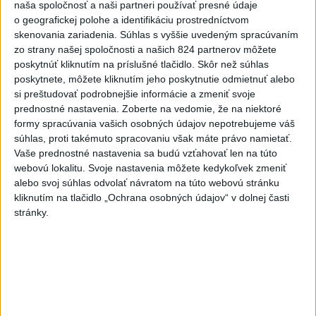
nemocnice v porovnaní so
naša spoločnosť a naši partneri používať presné údaje
o geografickej polohe a identifikáciu prostredníctvom
súkromnými
skenovania zariadenia. Súhlas s vyššie uvedeným spracúvaním
včera 17:57
zo strany našej spoločnosti a našich 824 partnerov môžete
poskytnúť kliknutím na príslušné tlačidlo. Skôr než súhlas
KDH žiada ministra vnútra o vysvetlenie nákupu kamerových
poskytnete, môžete kliknutím jeho poskytnutie odmietnuť alebo
systémov
si preštudovať podrobnejšie informácie a zmeniť svoje
prednostné nastavenia.
Zoberte na vedomie, že na niektoré
Rezort vnútra reaguje na kritiku pri modernizácii dopravných
formy spracúvania vašich osobných údajov nepotrebujeme váš
kamier
súhlas, proti takémuto spracovaniu však máte právo namietať.
Vaše prednostné nastavenia sa budú vzťahovať len na túto
SKSaPA žiada kompenzáciu pre sestry v ADOS pre sťažené
webovú lokalitu. Svoje nastavenia môžete kedykoľvek zmeniť
podmienky
alebo svoj súhlas odvolať návratom na túto webovú stránku
kliknutím na tlačidlo „Ochrana osobných údajov“ v dolnej časti
Zahraničie
stránky.
Pre únik ropy z tankera pri Ománe
hrozí ekologická katastrofa
včera 21:59
Francúzski vinári sa po požiaroch obávajú dymovej príchute