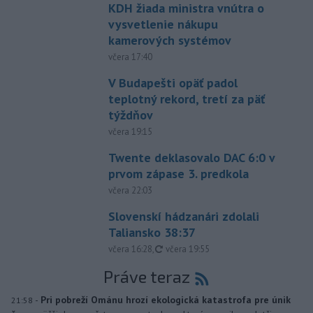
KDH žiada ministra vnútra o
vysvetlenie nákupu
kamerových systémov
včera 17:40
V Budapešti opäť padol
teplotný rekord, tretí za päť
týždňov
včera 19:15
Twente deklasovalo DAC 6:0 v
prvom zápase 3. predkola
včera 22:03
Slovenskí hádzanári zdolali
Taliansko 38:37
aktualizované
včera 16:28
,
včera 19:55
Práve teraz
-
Pri pobreží Ománu hrozí ekologická katastrofa pre únik
21:58