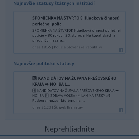
Najnovšie statusy štátnych inštitúcií
SPOMIENKA NA ŠTVRTOK Hliadková činnosť
poriečnej políc...
SPOMIENKA NA ŠTVRTOK Hliadková činnosť poriečnej
polície v 80 rokoch 20. storočia. Na kúpaliskách a
prírodných jazerá...
dnes 18:35
|
Polícia Slovenskej republiky
Najnovšie politické statusy
9️⃣ KANDIDÁTOV NA ŽUPANA PREŠOVSKÉHO
KRAJA ➡️ NO IBA 1️...
9️⃣ KANDIDÁTOV NA ŽUPANA PREŠOVSKÉHO KRAJA ➡️
NO IBA 1️⃣. ZDRAVÁ VOĽBA - MILAN MAJERSKÝ ✅️❗️
Podpora mužovi, ktorému na ...
dnes 21:23
|
Škripek Branislav
Neprehliadnite