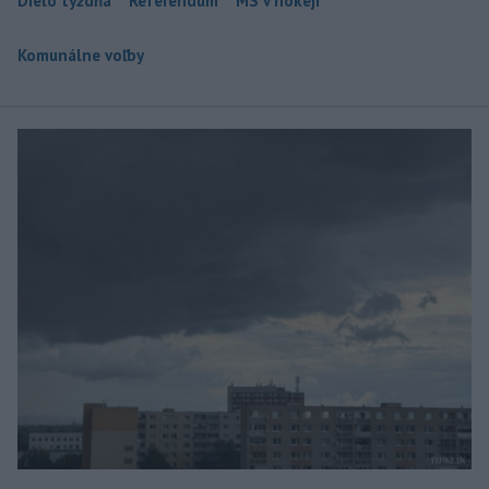
Dielo týždňa
Referendum
MS v hokeji
Komunálne voľby