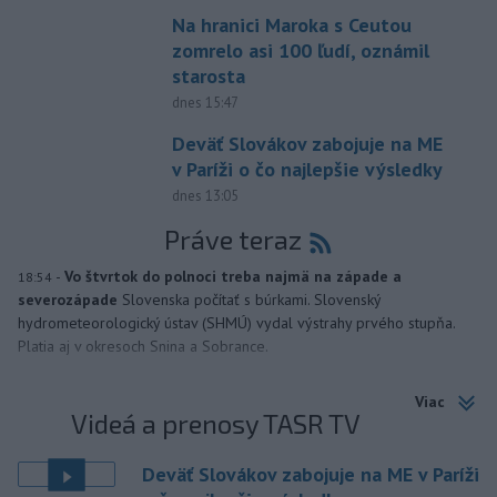
Na hranici Maroka s Ceutou
zomrelo asi 100 ľudí, oznámil
starosta
dnes 15:47
Deväť Slovákov zabojuje na ME
v Paríži o čo najlepšie výsledky
dnes 13:05
Práve teraz
-
Vo štvrtok do polnoci treba najmä na západe a
18:54
severozápade
Slovenska počítať s búrkami. Slovenský
hydrometeorologický ústav (SHMÚ) vydal výstrahy prvého stupňa.
Platia aj v okresoch Snina a Sobrance.
Viac
Videá a prenosy TASR TV
Deväť Slovákov zabojuje na ME v Paríži