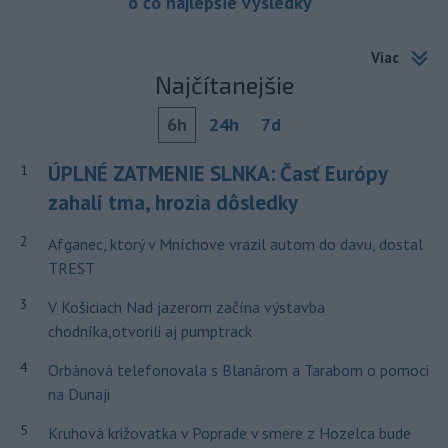
o čo najlepšie výsledky
Viac
Najčítanejšie
6h
24h
7d
ÚPLNÉ ZATMENIE SLNKA: Časť Európy
1
zahalí tma, hrozia dôsledky
2
Afganec, ktorý v Mníchove vrazil autom do davu, dostal
TREST
3
V Košiciach Nad jazerom začína výstavba
chodníka,otvorili aj pumptrack
4
Orbánová telefonovala s Blanárom a Tarabom o pomoci
na Dunaji
5
Kruhová križovatka v Poprade v smere z Hozelca bude