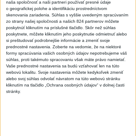
naša spoločnosť a naši partneri používať presné údaje
o geografickej polohe a identifikáciu prostredníctvom
skenovania zariadenia. Súhlas s vyššie uvedeným spracúvaním
zo strany našej spoločnosti a našich 824 partnerov môžete
poskytnúť kliknutím na príslušné tlačidlo. Skôr než súhlas
poskytnete, môžete kliknutím jeho poskytnutie odmietnuť alebo
si preštudovať podrobnejšie informácie a zmeniť svoje
Na kúpalisku Diakovce UNIKLA
prednostné nastavenia.
Zoberte na vedomie, že na niektoré
formy spracúvania vašich osobných údajov nepotrebujeme váš
NEZNÁMA LÁTKA
súhlas, proti takémuto spracovaniu však máte právo namietať.
Počas kúpania boli viaceré osoby vystavené kontaktu s
Vaše prednostné nastavenia sa budú vzťahovať len na túto
webovú lokalitu. Svoje nastavenia môžete kedykoľvek zmeniť
neznámou látkou, ktorá u nich vyvolala zdravotné ťažkosti.
alebo svoj súhlas odvolať návratom na túto webovú stránku
aktualizované
dnes 18:23
,
dnes 18:37
kliknutím na tlačidlo „Ochrana osobných údajov“ v dolnej časti
stránky.
Slovensko
ŽSK: VšZP znevýhodnila krajské
nemocnice v porovnaní so
súkromnými
dnes 17:57