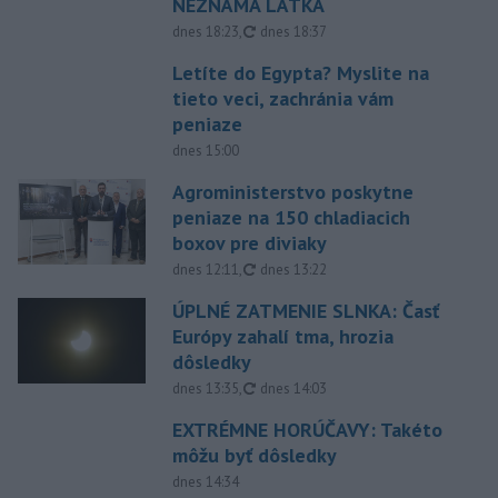
NEZNÁMA LÁTKA
aktualizované
dnes 18:23
,
dnes 18:37
Letíte do Egypta? Myslite na
tieto veci, zachránia vám
peniaze
dnes 15:00
Agroministerstvo poskytne
peniaze na 150 chladiacich
boxov pre diviaky
aktualizované
dnes 12:11
,
dnes 13:22
ÚPLNÉ ZATMENIE SLNKA: Časť
Európy zahalí tma, hrozia
dôsledky
aktualizované
dnes 13:35
,
dnes 14:03
EXTRÉMNE HORÚČAVY: Takéto
môžu byť dôsledky
dnes 14:34