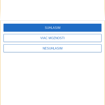
SÚHLASÍM
VIAC MOŽNOSTÍ
NESÚHLASÍM
....