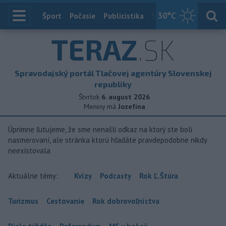
30
°C
Index
Šport
Počasie
Publicistika
Slovensko
Zahranič
TERAZ
.SK
Spravodajský portál Tlačovej agentúry Slovenskej
republiky
Štvrtok
6. august 2026
Meniny má
Jozefína
Úprimne ľutujeme, že sme nenašli odkaz na ktorý ste boli
nasmerovaní, ale stránka ktorú hľadáte pravdepodobne nikdy
neexistovala
Aktuálne témy:
Kvízy
Podcasty
Rok Ľ.Štúra
Turizmus
Cestovanie
Rok dobrovoľníctva