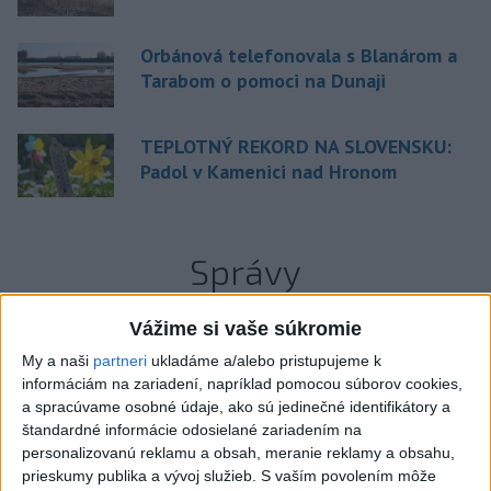
Orbánová telefonovala s Blanárom a
Tarabom o pomoci na Dunaji
TEPLOTNÝ REKORD NA SLOVENSKU:
Padol v Kamenici nad Hronom
Správy
Vážime si vaše súkromie
My a naši
partneri
ukladáme a/alebo pristupujeme k
informáciám na zariadení, napríklad pomocou súborov cookies,
a spracúvame osobné údaje, ako sú jedinečné identifikátory a
štandardné informácie odosielané zariadením na
personalizovanú reklamu a obsah, meranie reklamy a obsahu,
prieskumy publika a vývoj služieb.
S vaším povolením môže