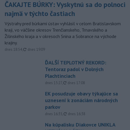
ČAKAJTE BÚRKY: Vyskytnú sa do polnoci
najmä v týchto častiach
Výstrahy pred búrkami ústav vyhlásil v celom Bratislavskom
kraji, vo väčšine okresov Trenčianskeho, Trnavského a
Žilinského kraja a v okresoch Snina a Sobrance na východe
krajiny.
aktualizované
dnes 18:54
,
dnes 19:09
ĎALŠÍ TEPLOTNÝ REKORD:
Tentoraz padol v Dolných
Plachtinciach
aktualizované
dnes 15:27
,
dnes 17:08
EK posudzuje obavy týkajúce sa
uznesení k zonáciám národných
parkov
aktualizované
dnes 16:35
,
dnes 16:38
Na kúpalisku Diakovce UNIKLA