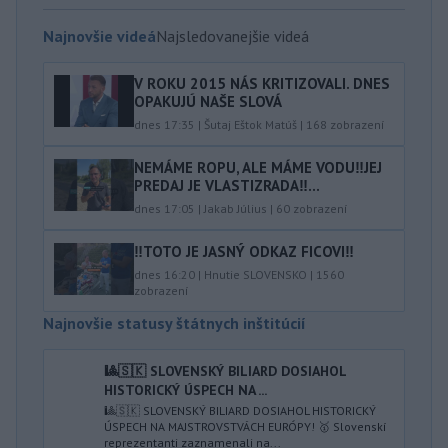
Najnovšie videá
Najsledovanejšie videá
V ROKU 2015 NÁS KRITIZOVALI. DNES
OPAKUJÚ NAŠE SLOVÁ
dnes 17:35
|
Šutaj Eštok Matúš
|
168
zobrazení
NEMÁME ROPU, ALE MÁME VODU‼️JEJ
PREDAJ JE VLASTIZRADA‼️...
dnes 17:05
|
Jakab Július
|
60
zobrazení
‼️TOTO JE JASNÝ ODKAZ FICOVI‼️
dnes 16:20
|
Hnutie SLOVENSKO
|
1560
zobrazení
Najnovšie statusy štátnych inštitúcií
🎱🇸🇰 SLOVENSKÝ BILIARD DOSIAHOL
HISTORICKÝ ÚSPECH NA ...
🎱🇸🇰 SLOVENSKÝ BILIARD DOSIAHOL HISTORICKÝ
ÚSPECH NA MAJSTROVSTVÁCH EURÓPY! 🥇 Slovenskí
reprezentanti zaznamenali na...