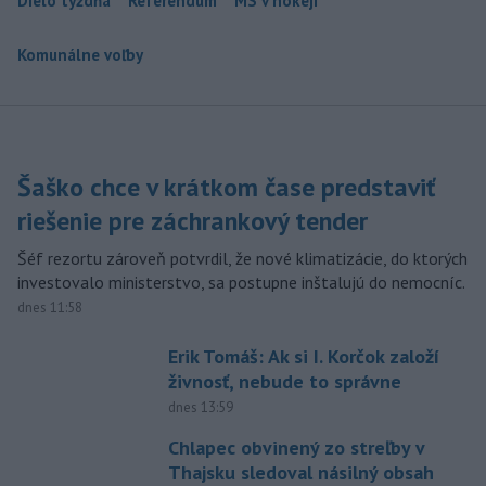
Dielo týždňa
Referendum
MS v hokeji
Komunálne voľby
Šaško chce v krátkom čase predstaviť
riešenie pre záchrankový tender
Šéf rezortu zároveň potvrdil, že nové klimatizácie, do ktorých
investovalo ministerstvo, sa postupne inštalujú do nemocníc.
dnes 11:58
Erik Tomáš: Ak si I. Korčok založí
živnosť, nebude to správne
dnes 13:59
Chlapec obvinený zo streľby v
Thajsku sledoval násilný obsah