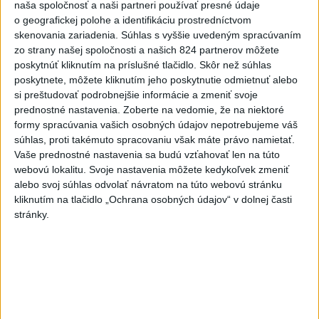
naša spoločnosť a naši partneri používať presné údaje
Erik Tomáš: Ak si I. Korčok založí
o geografickej polohe a identifikáciu prostredníctvom
živnosť, nebude to správne
skenovania zariadenia. Súhlas s vyššie uvedeným spracúvaním
dnes 13:59
zo strany našej spoločnosti a našich 824 partnerov môžete
poskytnúť kliknutím na príslušné tlačidlo. Skôr než súhlas
Aktuálne je dočasne zatvorených 63 pôšt, všetky majú
poskytnete, môžete kliknutím jeho poskytnutie odmietnuť alebo
otvoriť do 30.9.
si preštudovať podrobnejšie informácie a zmeniť svoje
prednostné nastavenia.
Zoberte na vedomie, že na niektoré
Šaško chce v krátkom čase predstaviť riešenie pre
formy spracúvania vašich osobných údajov nepotrebujeme váš
záchrankový tender
súhlas, proti takémuto spracovaniu však máte právo namietať.
Vaše prednostné nastavenia sa budú vzťahovať len na túto
Kandidovať môžu aj nezávislí, potrebujú vyzbierať podpisy od
webovú lokalitu. Svoje nastavenia môžete kedykoľvek zmeniť
občanov
alebo svoj súhlas odvolať návratom na túto webovú stránku
kliknutím na tlačidlo „Ochrana osobných údajov“ v dolnej časti
Zahraničie
stránky.
Dobrindt: Nemecko čelí každý deň
útokom v hybridnej vojne
dnes 14:30
Pápež Lev XIV. vyzval na vytvorenie humanitárnych koridorov