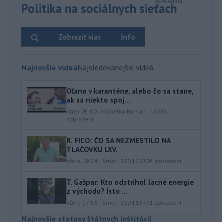
Politika na sociálnych sieťach
Zobraziť viac
Info
Najnovšie videá
Najsledovanejšie videá
Oľano v karanténe, alebo čo sa stane,
ak sa niekto spoj...
dnes 05:00
|
Michelko Roman
|
14585
zobrazení
R. FICO: ČO SA NEZMESTILO NA
TLAČOVKU LXV.
včera 18:24
|
Smer - SSD
|
26304
zobrazení
T. Gašpar: Kto odstrihol lacné energie
z východu? Isto ...
včera 17:56
|
Smer - SSD
|
16491
zobrazení
Najnovšie statusy štátnych inštitúcií