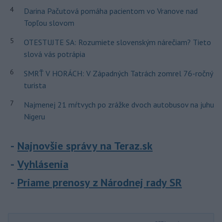
4
Darina Pačutová pomáha pacientom vo Vranove nad
Topľou slovom
5
OTESTUJTE SA: Rozumiete slovenským nárečiam? Tieto
slová vás potrápia
6
SMRŤ V HORÁCH: V Západných Tatrách zomrel 76-ročný
turista
7
Najmenej 21 mŕtvych po zrážke dvoch autobusov na juhu
Nigeru
Najnovšie správy na Teraz.sk
Vyhlásenia
Priame prenosy z Národnej rady SR