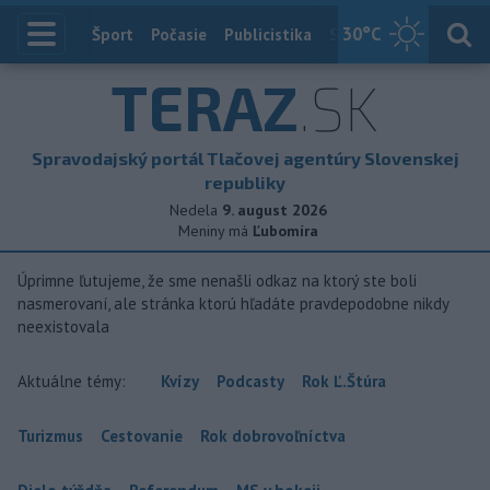
30
°C
Index
Šport
Počasie
Publicistika
Slovensko
Zahranič
TERAZ
.SK
Spravodajský portál Tlačovej agentúry Slovenskej
republiky
Nedela
9. august 2026
Meniny má
Ľubomíra
Úprimne ľutujeme, že sme nenašli odkaz na ktorý ste boli
nasmerovaní, ale stránka ktorú hľadáte pravdepodobne nikdy
neexistovala
Aktuálne témy:
Kvízy
Podcasty
Rok Ľ.Štúra
Turizmus
Cestovanie
Rok dobrovoľníctva