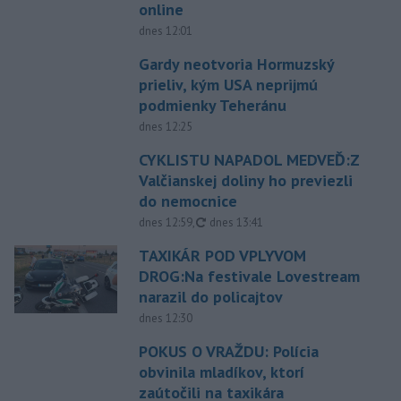
online
dnes 12:01
Gardy neotvoria Hormuzský
prieliv, kým USA neprijmú
podmienky Teheránu
dnes 12:25
CYKLISTU NAPADOL MEDVEĎ:Z
Valčianskej doliny ho previezli
do nemocnice
aktualizované
dnes 12:59
,
dnes 13:41
TAXIKÁR POD VPLYVOM
DROG:Na festivale Lovestream
narazil do policajtov
dnes 12:30
POKUS O VRAŽDU: Polícia
obvinila mladíkov, ktorí
zaútočili na taxikára