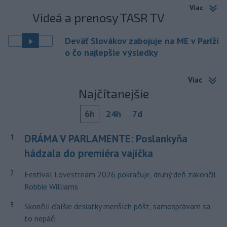
Viac
Videá a prenosy TASR TV
Deväť Slovákov zabojuje na ME v Paríži
o čo najlepšie výsledky
Viac
Najčítanejšie
6h
24h
7d
DRÁMA V PARLAMENTE: Poslankyňa
1
hádzala do premiéra vajíčka
2
Festival Lovestream 2026 pokračuje, druhý deň zakončil
Robbie Williams
3
Skončili ďalšie desiatky menších pôšt, samosprávam sa
to nepáči