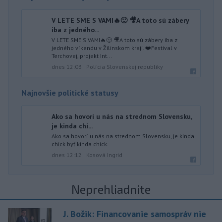
V LETE SME S VAMI🔥🙂 🎥A toto sú zábery
iba z jedného...
V LETE SME S VAMI🔥🙂 🎥A toto sú zábery iba z
jedného víkendu v Žilinskom kraji. ❤️Festival v
Terchovej, projekt Int...
dnes 12:03
|
Polícia Slovenskej republiky
Najnovšie politické statusy
Ako sa hovorí u nás na strednom Slovensku,
je kinda chi...
Ako sa hovorí u nás na strednom Slovensku, je kinda
chick byť kinda chick.
dnes 12:12
|
Kosová Ingrid
Neprehliadnite
J. Božik: Financovanie samospráv nie