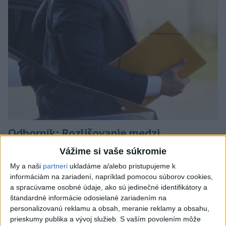
Odborník: Rozlišovanie medzi
investíciami vás ochráni pred podvodmi
Vážime si vaše súkromie
Poukázal na to, že podvodníci prispôsobujú názvy produktov
My a naši
partneri
ukladáme a/alebo pristupujeme k
aj príbehy tomu, čo práve priťahuje pozornosť.
informáciám na zariadení, napríklad pomocou súborov cookies,
a spracúvame osobné údaje, ako sú jedinečné identifikátory a
dnes 9:38
štandardné informácie odosielané zariadením na
personalizovanú reklamu a obsah, meranie reklamy a obsahu,
Slovensko
prieskumy publika a vývoj služieb.
S vaším povolením môže