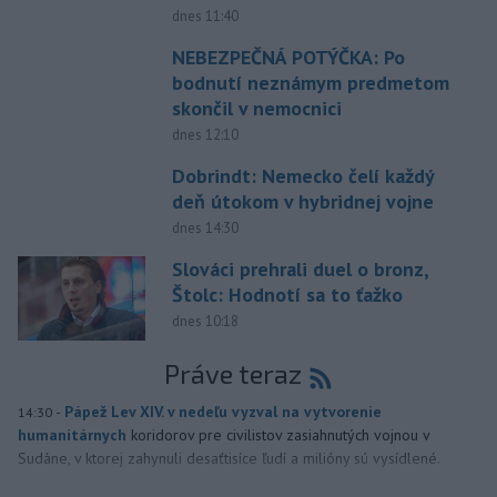
dnes 11:40
NEBEZPEČNÁ POTÝČKA: Po
bodnutí neznámym predmetom
skončil v nemocnici
dnes 12:10
Dobrindt: Nemecko čelí každý
deň útokom v hybridnej vojne
dnes 14:30
Slováci prehrali duel o bronz,
Štolc: Hodnotí sa to ťažko
dnes 10:18
Práve teraz
-
Pápež Lev XIV. v nedeľu vyzval na vytvorenie
14:30
humanitárnych
koridorov pre civilistov zasiahnutých vojnou v
Sudáne, v ktorej zahynuli desaťtisíce ľudí a milióny sú vysídlené.