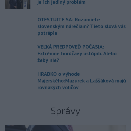
je ich jediný problém
OTESTUJTE SA: Rozumiete
slovenským nárečiam? Tieto slová vás
potrápia
VEĽKÁ PREDPOVEĎ POČASIA:
Extrémne horúčavy ustúpili. Alebo
žeby nie?
HRABKO o výhode
Majerského:Mazurek a Laššáková majú
rovnakých voličov
Správy