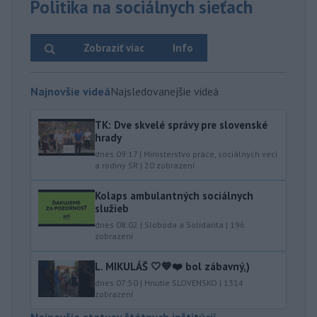
Politika na sociálnych sieťach
Zobraziť viac
Info
Najnovšie videá
Najsledovanejšie videá
TK: Dve skvelé správy pre slovenské
hrady
dnes 09:17
|
Ministerstvo práce, sociálnych vecí
a rodiny SR
|
20
zobrazení
Kolaps ambulantných sociálnych
služieb
dnes 08:02
|
Sloboda a Solidarita
|
196
zobrazení
L. MIKULÁŠ 🤍💙❤️ bol zábavný,)
dnes 07:50
|
Hnutie SLOVENSKO
|
1314
zobrazení