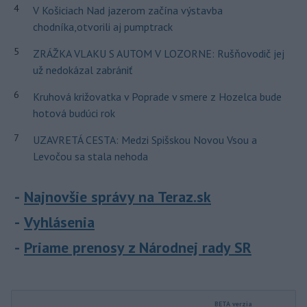
4
V Košiciach Nad jazerom začína výstavba
chodníka,otvorili aj pumptrack
5
ZRÁŽKA VLAKU S AUTOM V LOZORNE: Rušňovodič jej
už nedokázal zabrániť
6
Kruhová križovatka v Poprade v smere z Hozelca bude
hotová budúci rok
7
UZAVRETÁ CESTA: Medzi Spišskou Novou Vsou a
Levočou sa stala nehoda
Najnovšie správy na Teraz.sk
Vyhlásenia
Priame prenosy z Národnej rady SR