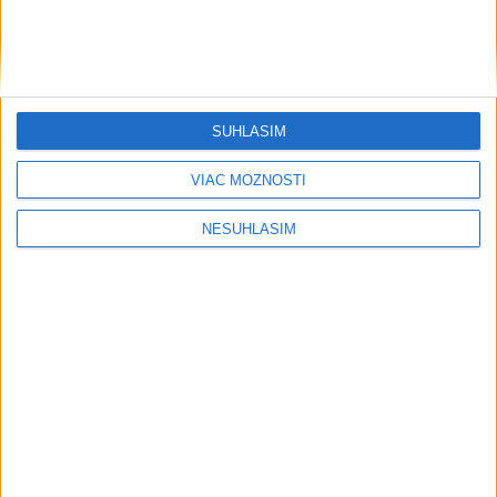
....
SÚHLASÍM
VIAC MOŽNOSTÍ
NESÚHLASÍM
Neprehliadnite