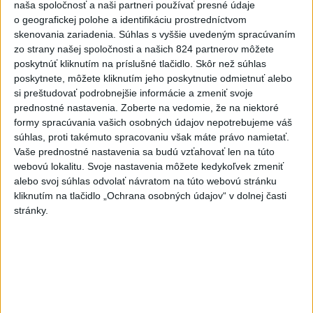
naša spoločnosť a naši partneri používať presné údaje
SKSaPA žiada kompenzáciu pre sestry v ADOS pre sťažené
o geografickej polohe a identifikáciu prostredníctvom
podmienky
skenovania zariadenia. Súhlas s vyššie uvedeným spracúvaním
zo strany našej spoločnosti a našich 824 partnerov môžete
SNS vyzýva T. Tarabu, aby navrhol zrušenie uznesení k
poskytnúť kliknutím na príslušné tlačidlo. Skôr než súhlas
zonáciám
poskytnete, môžete kliknutím jeho poskytnutie odmietnuť alebo
si preštudovať podrobnejšie informácie a zmeniť svoje
Kuffa: Bude potrebné vo väčšej miere budovať vodozádržné
prednostné nastavenia.
Zoberte na vedomie, že na niektoré
opatrenia
formy spracúvania vašich osobných údajov nepotrebujeme váš
súhlas, proti takémuto spracovaniu však máte právo namietať.
Zahraničie
Vaše prednostné nastavenia sa budú vzťahovať len na túto
webovú lokalitu. Svoje nastavenia môžete kedykoľvek zmeniť
Severná Kórea odpálila ďalší
alebo svoj súhlas odvolať návratom na túto webovú stránku
neidentifikovaný projektil, tvrdí Soul
kliknutím na tlačidlo „Ochrana osobných údajov“ v dolnej časti
stránky.
dnes 11:33
Väčšina Poliakov hodnotí Nawrockého po roku vo funkcii
pozitívne
Poľsko začalo prípravy na návštevu pápeža Leva XIV. v roku
2028