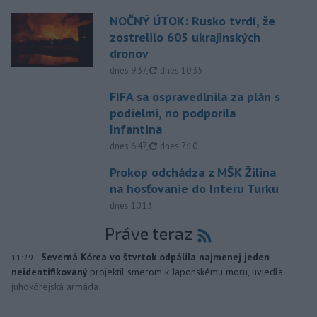
NOČNÝ ÚTOK: Rusko tvrdí, že
zostrelilo 605 ukrajinských
dronov
aktualizované
dnes 9:37
,
dnes 10:35
FIFA sa ospravedlnila za plán s
podielmi, no podporila
Infantina
aktualizované
dnes 6:47
,
dnes 7:10
Prokop odchádza z MŠK Žilina
na hosťovanie do Interu Turku
dnes 10:13
Práve teraz
-
Severná Kórea vo štvrtok odpálila najmenej jeden
11:29
neidentifikovaný
projektil smerom k Japonskému moru, uviedla
juhokórejská armáda.