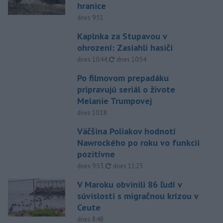
hranice
dnes 9:51
Kaplnka za Stupavou v
ohrození: Zasiahli hasiči
aktualizované
dnes 10:44
,
dnes 10:54
Po filmovom prepadáku
pripravujú seriál o živote
Melanie Trumpovej
dnes 10:18
Väčšina Poliakov hodnotí
Nawrockého po roku vo funkcii
pozitívne
aktualizované
dnes 9:53
,
dnes 11:23
V Maroku obvinili 86 ľudí v
súvislosti s migračnou krízou v
Ceute
dnes 8:48