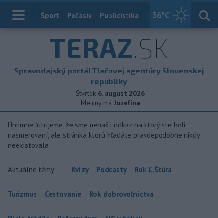
36
°C
Index
Šport
Počasie
Publicistika
Slovensko
Zahranič
TERAZ
.SK
Spravodajský portál Tlačovej agentúry Slovenskej
republiky
Štvrtok
6. august 2026
Meniny má
Jozefína
Úprimne ľutujeme, že sme nenašli odkaz na ktorý ste boli
nasmerovaní, ale stránka ktorú hľadáte pravdepodobne nikdy
neexistovala
Aktuálne témy:
Kvízy
Podcasty
Rok Ľ.Štúra
Turizmus
Cestovanie
Rok dobrovoľníctva