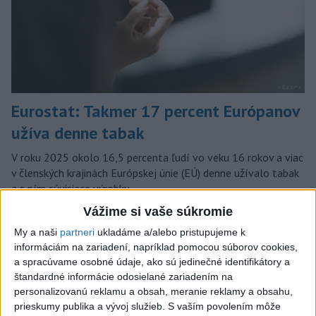
Eurostat: Takmer 17 percent Európanov
užíva denne tabak
V roku 2025 okolo 16,5 percenta ľudí vo veku 16 rokov a viac
v členských krajinách Európskej únie (EÚ) denne užívalo tabak
a s ním súvisiace výrobky.
dnes 7:18
Vážime si vaše súkromie
My a naši
partneri
ukladáme a/alebo pristupujeme k
Slovensko
informáciám na zariadení, napríklad pomocou súborov cookies,
a spracúvame osobné údaje, ako sú jedinečné identifikátory a
Najväčší dopyt je po učiteľoch
štandardné informácie odosielané zariadením na
matematiky, angličtiny a fyziky
personalizovanú reklamu a obsah, meranie reklamy a obsahu,
dnes 11:34
prieskumy publika a vývoj služieb.
S vaším povolením môže