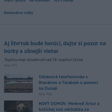
Dielo týždňa
Referendum
MS v hokeji
Komunálne voľby
Aj štvrtok bude horúci, dajte si pozor na
búrky a silnejší vietor
Teploty majú dosahovať nad 38 stupňov Celzia.
dnes 8:31
Orbánová telefonovala s
Blanárom a Tarabom o pomoci
na Dunaji
dnes 9:06
NOVÝ DOMOV: Medveď Artur z
košickej zoo odchádza za