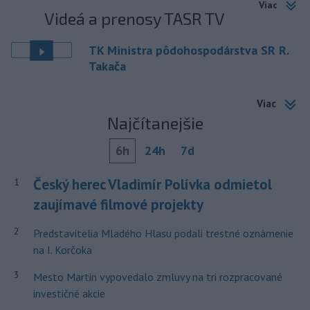
Viac
Videá a prenosy TASR TV
TK Ministra pôdohospodárstva SR R.
Takača
Viac
Najčítanejšie
6h
24h
7d
Český herec Vladimír Polívka odmietol
1
zaujímavé filmové projekty
2
Predstavitelia Mladého Hlasu podali trestné oznámenie
na I. Korčoka
3
Mesto Martin vypovedalo zmluvy na tri rozpracované
investičné akcie