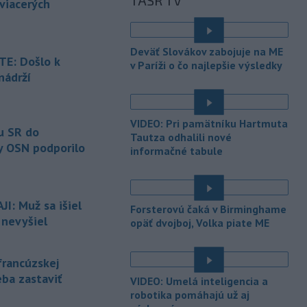
TASR TV
prestávky.
 viacerých
-
Podporu kandidatúre
12:49
Slovenskej republiky na nestále
Deväť Slovákov zabojuje na ME
členstvo
v Bezpečnostnej rade
E: Došlo k
v Paríži o čo najlepšie výsledky
Organizácie Spojených národov (OSN)
nádrží
na roky 2028 až 2029 písomne
é
vyjadrilo už 123 zo 193 členských
štátov OSN.
VIDEO: Pri pamätníku Hartmuta
u SR do
Tautza odhalili nové
-
Násilie páchané pre rasovú
12:31
y OSN podporilo
informačné tabule
nenávisť alebo pre príslušnosť k
inému národu treba odsúdiť v zárodku.
Na sociálnej sieti to v reakcii na útok
cudzincov v Nitre uviedol prezident
I: Muž sa išiel
Forsterovú čaká v Birminghame
SR Peter Pellegrini.
 nevyšiel
opäť dvojboj, Volka piate ME
-
Maďarské Národné
12:26
zhromaždenie môže v utorok 11.
francúzskej
augusta
rozhodnúť o novom
eba zastaviť
generálnom prokurátorovi, ak
VIDEO: Umelá inteligencia a
parlament schváli skrátenie jeho
robotika pomáhajú už aj