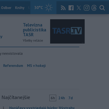
30
°C
 Odber
Knihy
Útulkovo
Magazín
News Now
Archív
TASR
Televízna
publicistika
TASR
ky
Všetky relácie
y neexistovala
Referendum
MS v hokeji
Najčítanejšie
6h
24h
7d
Horúčavy vystriedajú búrky: Výstrahy
1