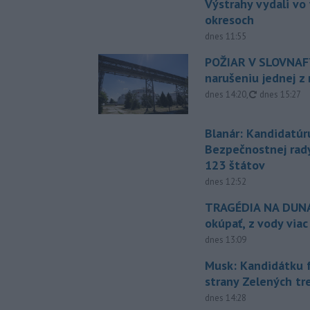
Výstrahy vydali vo
okresoch
dnes 11:55
POŽIAR V SLOVNAFT
narušeniu jednej z 
aktualizovan
dnes 14:20
,
dnes 15:27
Blanár: Kandidatúr
Bezpečnostnej rad
123 štátov
dnes 12:52
TRAGÉDIA NA DUNAJ
okúpať, z vody viac
dnes 13:09
Musk: Kandidátku 
strany Zelených tr
dnes 14:28