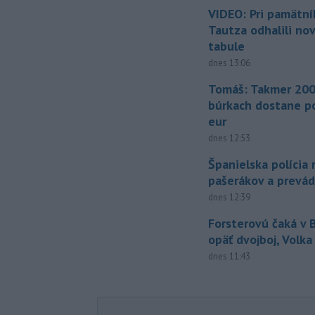
VIDEO: Pri pamätn
Tautza odhalili no
tabule
dnes 13:06
Tomáš: Takmer 200
búrkach dostane p
eur
dnes 12:53
Španielska polícia 
pašerákov a prevá
dnes 12:39
Forsterovú čaká v
opäť dvojboj, Volka
dnes 11:43