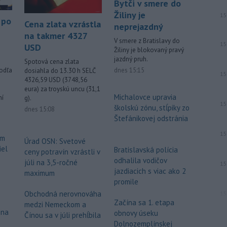
Bytči v smere do
Žiliny je
15
 po
Cena zlata vzrástla
neprejazdný
na takmer 4327
V smere z Bratislavy do
15
USD
Žiliny je blokovaný pravý
jazdný pruh.
Spotová cena zlata
dnes 15:15
podľa
dosiahla do 13.30 h SELČ
15
4326,59 USD (3748,56
eura) za troyskú uncu (31,1
Michalovce upravia
ní
g).
15
školskú zónu, stĺpiky zo
dnes 15:08
Štefánikovej odstránia
15
om
Úrad OSN: Svetové
iel
Bratislavská polícia
ceny potravín vzrástli v
odhalila vodičov
júli na 3,5-ročné
15
jazdiacich s viac ako 2
maximum
promile
Obchodná nerovnováha
15
Začína sa 1. etapa
medzi Nemeckom a
 na
obnovy úseku
Čínou sa v júli prehĺbila
Dolnozemplínskej