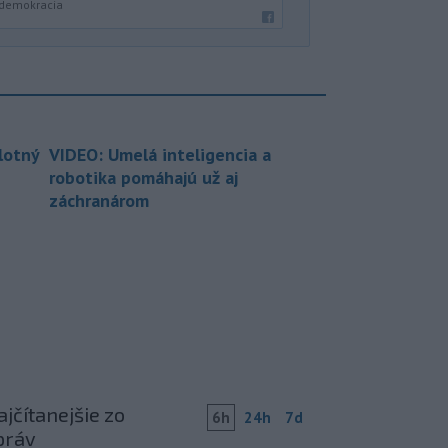
 demokracia
lotný
VIDEO: Umelá inteligencia a
robotika pomáhajú už aj
záchranárom
jčítanejšie zo
6h
24h
7d
práv