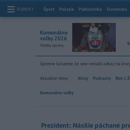
RUBRIKY
Index
Šport
Počasie
Publicistika
Slovensko
Komunálne
voľby 2026
S
Všetky správy
Úprimne ľutujeme, že sme nenašli odkaz na ktor
Aktuálne témy:
Kvízy
Podcasty
Rok Ľ.Š
Komunálne voľby
Prezident: Násilie páchané pr