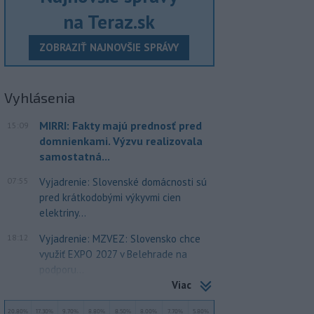
na Teraz.sk
ZOBRAZIŤ NAJNOVŠIE SPRÁVY
Vyhlásenia
MIRRI: Fakty majú prednosť pred
15:09
domnienkami. Výzvu realizovala
samostatná...
07:55
Vyjadrenie: Slovenské domácnosti sú
pred krátkodobými výkyvmi cien
elektriny...
18:12
Vyjadrenie: MZVEZ: Slovensko chce
využiť EXPO 2027 v Belehrade na
podporu...
Viac