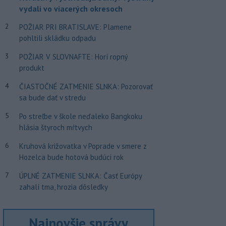
vydali vo viacerých okresoch
2
POŽIAR PRI BRATISLAVE: Plamene
pohltili skládku odpadu
3
POŽIAR V SLOVNAFTE: Horí ropný
produkt
4
ČIASTOČNÉ ZATMENIE SLNKA: Pozorovať
sa bude dať v stredu
5
Po streľbe v škole neďaleko Bangkoku
hlásia štyroch mŕtvych
6
Kruhová križovatka v Poprade v smere z
Hozelca bude hotová budúci rok
7
ÚPLNÉ ZATMENIE SLNKA: Časť Európy
zahalí tma, hrozia dôsledky
Najnovšie správy