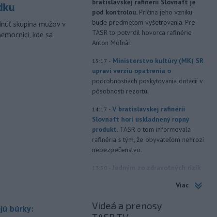
bratislavskej rafinérii Slovnaft je
dku
pod kontrolou.
Príčina jeho vzniku
bude predmetom vyšetrovania. Pre
dnúť skupina mužov v
TASR to potvrdil hovorca rafinérie
nemocnici, kde sa
Anton Molnár.
-
Ministerstvo kultúry (MK) SR
15:17
upraví verziu opatrenia o
podrobnostiach poskytovania dotácií v
pôsobnosti rezortu.
-
V bratislavskej rafinérii
14:17
Slovnaft horí uskladnený ropný
produkt.
TASR o tom informovala
rafinéria s tým, že obyvateľom nehrozí
nebezpečenstvo.
-
Jedným zo zdravotných rizík
13:50
na festivale môže byť vyššia
Viac
úroveň
hluku. Je preto dobré držať sa
ďalej od reproduktorov, používať
Videá a prenosy
jú búrky:
chrániče sluchu či dodržiavať