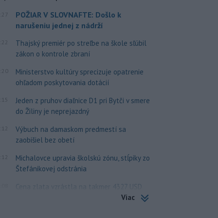
POŽIAR V SLOVNAFTE: Došlo k
:27
narušeniu jednej z nádrží
:22
Thajský premiér po streľbe na škole sľúbil
zákon o kontrole zbraní
:20
Ministerstvo kultúry sprecizuje opatrenie
ohľadom poskytovania dotácií
:15
Jeden z pruhov diaľnice D1 pri Bytči v smere
do Žiliny je neprejazdný
:12
Výbuch na damaskom predmestí sa
zaobišiel bez obetí
:12
Michalovce upravia školskú zónu, stĺpiky zo
Štefánikovej odstránia
:08
Cena zlata vzrástla na takmer 4327 USD
Viac