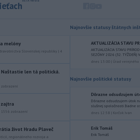
sieťach
mimoriadne situácie v obciach Nižný
Čaj a Vyšný Čaj v okrese Košice-okolie.
-
Od piatku do nedele (9. 8.)
10:59
Najnovšie statusy štátnych inšt
do ukončenia premávky bude z
dôvodu
hudobného festivalu
y a melóny
Lovestream na starom letisku v
AKTUALIZÁCIA STAVU PR
bratislavských Vajnoroch upravená
AKTUALIZÁCIA STAVU PRÍRO
dravotníctva Slovenskej republiky
|
4
SEZÓNY 2026 (32. TÝŽDEŇ) V 
organizácia MHD v oblasti Vajnôr.
dnes 13:00
|
Úrad verejného 
-
Slovenský futbalista Lukáš
10:44
aštastie len tá politická.
Haraslín môže v najbližšom období
Najnovšie politické statusy
zmeniť
klubovú adresu. O 30-ročného
zobrazení
stredopoliara Sparty Praha sa podľa
portálu isport.cz zaujíma
Dôrazne odsudzujem útok 
saudskoarabský Al-Fateh.
Dôrazne odsudzujem útok na 
 zajtra
slušnej spoločnosti žiadne o
|
1556
zobrazení
-
Vo veku 94 rokov zomrela 29.
10:23
dnes 12:58
|
Korčok Ivan
júla 2026 herečka a dlhoročná
členka
Slovenského komorného
Erik Tomáš
rátia život Hradu Plaveč
divadla (SKD) v Martine Helena
Erik Tomáš
stícií, regionálneho rozvoja a
Sudická.