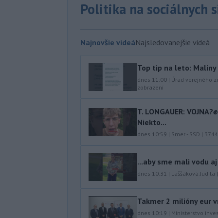
Politika na sociálnych 
Najnovšie videá
Najsledovanejšie videá
Top tip na leto: Malin
dnes 11:00
|
Úrad verejného z
zobrazení
T. LONGAUER: VOJNA?✊ N
Niekto...
dnes 10:59
|
Smer - SSD
|
3744
...aby sme mali vodu aj
dnes 10:31
|
Laššáková Judita
Takmer 2 milióny eur v
dnes 10:19
|
Ministerstvo inve