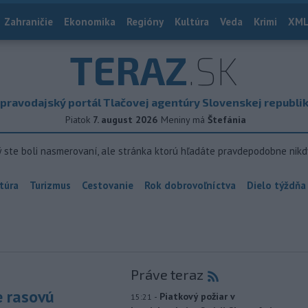
Zahraničie
Ekonomika
Regióny
Kultúra
Veda
Krimi
XML
TERAZ
.SK
pravodajský portál Tlačovej agentúry Slovenskej republi
Piatok
7. august 2026
Meniny má
Štefánia
ý ste boli nasmerovaní, ale stránka ktorú hľadáte pravdepodobne nikd
túra
Turizmus
Cestovanie
Rok dobrovoľníctva
Dielo týždňa
Práve teraz
e rasovú
-
Piatkový požiar v
15:21