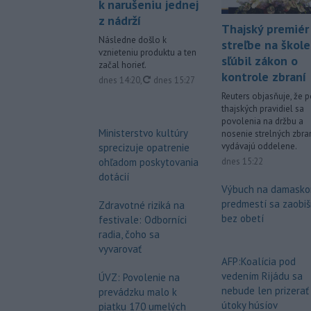
k narušeniu jednej
z nádrží
Thajský premiér
Následne došlo k
streľbe na škole
vznieteniu produktu a ten
sľúbil zákon o
začal horieť.
kontrole zbraní
aktualizované
dnes 14:20
,
dnes 15:27
Reuters objasňuje, že 
thajských pravidiel sa
povolenia na držbu a
Ministerstvo kultúry
nosenie strelných zbra
vydávajú oddelene.
sprecizuje opatrenie
ohľadom poskytovania
dnes 15:22
dotácií
Výbuch na damask
predmestí sa zaobiš
Zdravotné riziká na
bez obetí
festivale: Odborníci
radia, čoho sa
vyvarovať
AFP:Koalícia pod
vedením Rijádu sa
ÚVZ: Povolenie na
nebude len prizerať
prevádzku malo k
útoky húsíov
piatku 170 umelých