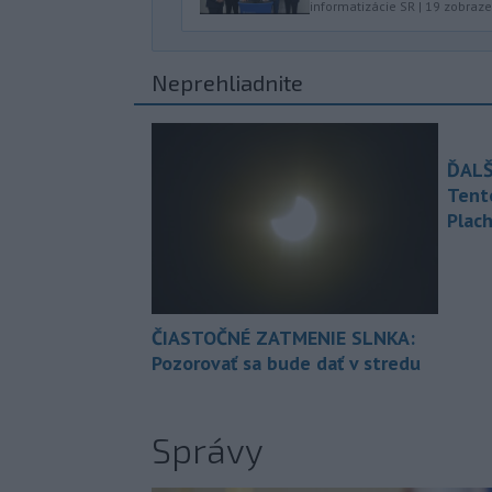
informatizácie SR
|
19
zobraze
Neprehliadnite
ĎALŠ
Tent
Plach
ČIASTOČNÉ ZATMENIE SLNKA:
Pozorovať sa bude dať v stredu
Správy