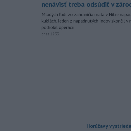
nenávisť treba odsúdiť v záro
Mladých ľudí zo zahraničia mala v Nitre napa
kuklách. Jeden z napadnutých Indov skončil v 
podrobil operácii.
dnes 12:33
Horúčavy vystrieda