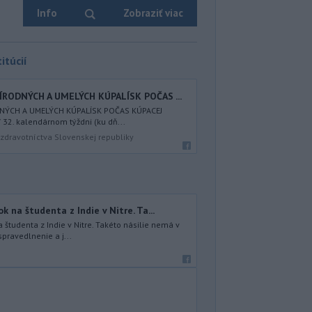
Info
Zobraziť viac
itúcií
ÍRODNÝCH A UMELÝCH KÚPALÍSK POČAS ...
DNÝCH A UMELÝCH KÚPALÍSK POČAS KÚPACEJ
32. kalendárnom týždni (ku dň...
zdravotníctva Slovenskej republiky
na študenta z Indie v Nitre. Ta...
študenta z Indie v Nitre. Takéto násilie nemá v
spravedlnenie a j...