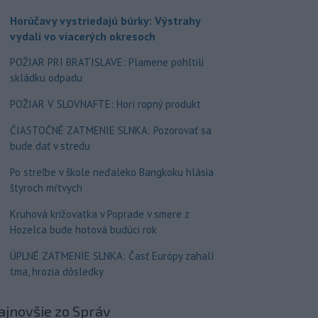
Horúčavy vystriedajú búrky: Výstrahy
vydali vo viacerých okresoch
POŽIAR PRI BRATISLAVE: Plamene pohltili
skládku odpadu
POŽIAR V SLOVNAFTE: Horí ropný produkt
ČIASTOČNÉ ZATMENIE SLNKA: Pozorovať sa
bude dať v stredu
Po streľbe v škole neďaleko Bangkoku hlásia
štyroch mŕtvych
Kruhová križovatka v Poprade v smere z
Hozelca bude hotová budúci rok
ÚPLNÉ ZATMENIE SLNKA: Časť Európy zahalí
tma, hrozia dôsledky
ajnovšie
zo Správ