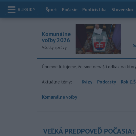
RUBRIKY
Index
Šport
Počasie
Publicistika
Slovensko
Komunálne
voľby 2026
S
Všetky správy
Úprimne ľutujeme, že sme nenašli odkaz na ktor
Aktuálne témy:
Kvízy
Podcasty
Rok Ľ.Š
Komunálne voľby
VEĽKÁ PREDPOVEĎ POČASIA: