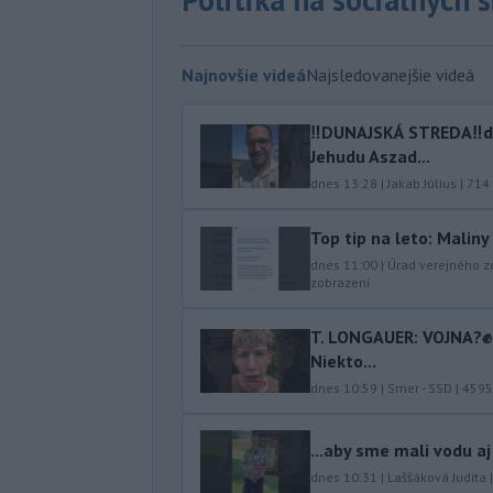
Najnovšie videá
Najsledovanejšie videá
‼️DUNAJSKÁ STREDA‼️d
Jehudu Aszad...
dnes 13:28
|
Jakab Július
|
714
Top tip na leto: Malin
dnes 11:00
|
Úrad verejného z
zobrazení
T. LONGAUER: VOJNA?✊ N
Niekto...
dnes 10:59
|
Smer - SSD
|
4595
...aby sme mali vodu aj
dnes 10:31
|
Laššáková Judita