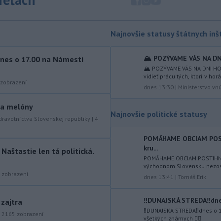
mimoriadne situácie v obciach Nižný
Čaj a Vyšný Čaj v okrese Košice-okolie.
Najnovšie statusy štátnych inšt
-
Od piatku do nedele (9. 8.)
10:59
do ukončenia premávky bude z
dôvodu
hudobného festivalu
🏔️ POZÝVAME VÁS NA DN
nes o 17.00 na Námestí
Lovestream na starom letisku v
🏔️ POZÝVAME VÁS NA DNI HO
vidieť prácu tých, ktorí v hor
bratislavských Vajnoroch upravená
zobrazení
dnes 13:30
|
Ministerstvo vn
organizácia MHD v oblasti Vajnôr.
y a melóny
-
Slovenský futbalista Lukáš
10:44
Najnovšie politické statusy
Haraslín môže v najbližšom období
dravotníctva Slovenskej republiky
|
4
zmeniť
klubovú adresu. O 30-ročného
stredopoliara Sparty Praha sa podľa
POMÁHAME OBCIAM POS
kru...
portálu isport.cz zaujíma
aštastie len tá politická.
saudskoarabský Al-Fateh.
POMÁHAME OBCIAM POSTIHNU
východnom Slovensku nezosta
zobrazení
-
Vo veku 94 rokov zomrela 29.
dnes 13:41
|
Tomáš Erik
10:23
júla 2026 herečka a dlhoročná
členka
Slovenského komorného
‼️DUNAJSKÁ STREDA‼️dnes
 zajtra
divadla (SKD) v Martine Helena
‼️DUNAJSKÁ STREDA‼️dnes o 
|
2165
zobrazení
Sudická.
všetkých známych ✌🏻