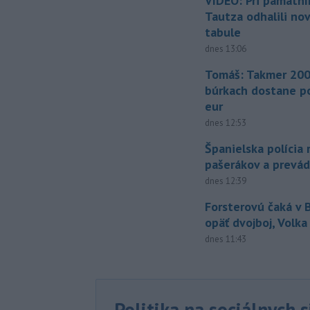
VIDEO: Pri pamätn
Tautza odhalili no
tabule
dnes 13:06
Tomáš: Takmer 200
búrkach dostane p
eur
dnes 12:53
Španielska polícia 
pašerákov a prevá
dnes 12:39
Forsterovú čaká v
opäť dvojboj, Volka
dnes 11:43
Politika na sociálnych 