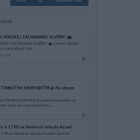
itúcií
I HORSKEJ ZÁCHRANNEJ SLUŽBY! 🏔️ ...
RSKEJ ZÁCHRANNEJ SLUŽBY! 🏔️ Chcete zblízka
ách zachraňujú ľuds...
útra SR
TIHNUTÝM KRUPOBITÍM🤝 Po silnom
TÝM KRUPOBITÍM🤝 Po silnom krupobití na
li ľudia na svoje problémy s...
 o 17.00 na Námestí Jehudu Aszad...
17.00 na Námestí Jehudu Aszada. Zoberte