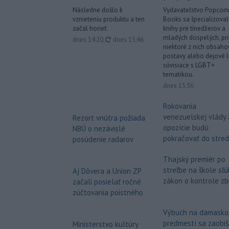
Následne došlo k
Vydavateľstvo Popcorn
vznieteniu produktu a ten
Books sa špecializova
začal horieť.
knihy pre tínedžerov a
mladých dospelých, pr
aktualizované
dnes 14:20
,
dnes 15:46
niektoré z nich obsaho
postavy alebo dejové l
súvisiace s LGBT+
tematikou.
dnes 15:36
Rokovania
venezuelskej vlády 
Rezort vnútra požiada
opozície budú
NBÚ o nezávislé
pokračovať do stre
posúdenie radarov
Thajský premiér po
streľbe na škole sľú
Aj Dôvera a Union ZP
zákon o kontrole zb
začali posielať ročné
zúčtovania poistného
Výbuch na damask
predmestí sa zaobiš
Ministerstvo kultúry