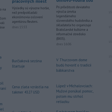
ohňovo-vodná šou
pracovných miest
Pri príležitosti deviateho
Výsledky sú výrazne horšie,
lo na
výročia úmrtia
15
než predpokladali
legendárneho
ekonómovia oslovení
ičom
slovenského hudobníka a
agentúrou Reuters.
vali
skladateľa ho organizuje
dnes 15:53
15
ínie
Bratislavské kultúrne a
informačné stredisko
(BKIS).
15
dnes 16:06
15
a
V Thurzovom dome
Burčiaková sezóna
budú hovoriť o tradícii
štartuje
dy
bábkarstva
15
bil
Lúpež v Michalovciach:
Cena zlata vzrástla na
raní
Mužovi ponúkal pomoc,
takmer 4327 USD
potom mu strhol
retiazku
om
iel
S nástupom horúčav