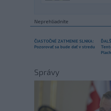
Neprehliadnite
ČIASTOČNÉ ZATMENIE SLNKA:
ĎALŠ
Pozorovať sa bude dať v stredu
Tent
Plach
Správy