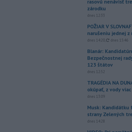
rasovú nenávisť tr
zárodku
dnes 12:33
POŽIAR V SLOVNAFT
narušeniu jednej z 
aktualizovan
dnes 14:20
,
dnes 15:46
Blanár: Kandidatúr
Bezpečnostnej rad
123 štátov
dnes 12:52
TRAGÉDIA NA DUNAJ
okúpať, z vody viac
dnes 13:09
Musk: Kandidátku 
strany Zelených tr
dnes 14:28