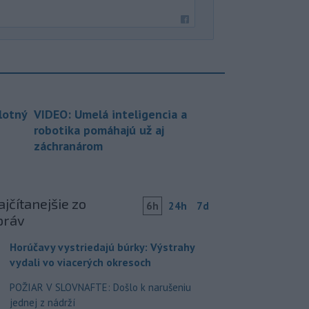
lotný
VIDEO: Umelá inteligencia a
robotika pomáhajú už aj
záchranárom
jčítanejšie zo
6h
24h
7d
práv
Horúčavy vystriedajú búrky: Výstrahy
vydali vo viacerých okresoch
POŽIAR V SLOVNAFTE: Došlo k narušeniu
jednej z nádrží