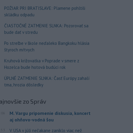
POŽIAR PRI BRATISLAVE: Plamene pohltili
skládku odpadu
ČIASTOČNÉ ZATMENIE SLNKA: Pozorovať sa
bude dať v stredu
Po streľbe v škole neďaleko Bangkoku hlásia
štyroch mŕtvych
Kruhová križovatka v Poprade v smere z
Hozelca bude hotová budúci rok
ÚPLNÉ ZATMENIE SLNKA: Časť Európy zahalí
tma, hrozia dôsledky
ajnovšie
zo Správ
M. Vargu pripomenie diskusia, koncert
:06
aj ohňovo-vodná šou
:53
V USA v júli nečakane zaniklo viac než