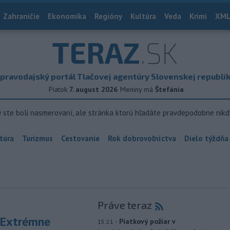
Zahraničie
Ekonomika
Regióny
Kultúra
Veda
Krimi
XML
TERAZ
.SK
pravodajský portál Tlačovej agentúry Slovenskej republi
Piatok
7. august 2026
Meniny má
Štefánia
ý ste boli nasmerovaní, ale stránka ktorú hľadáte pravdepodobne nikd
túra
Turizmus
Cestovanie
Rok dobrovoľníctva
Dielo týždňa
Práve teraz
 Extrémne
-
Piatkový požiar v
15:21