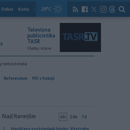
29
°C
 Odber
Knihy
Útulkovo
Magazín
News Now
Archív
TASR
Televízna
publicistika
TASR
ky
Všetky relácie
y neexistovala
Referendum
MS v hokeji
Najčítanejšie
6h
24h
7d
Horúčavy vystriedajú búrky: Výstrahy
1