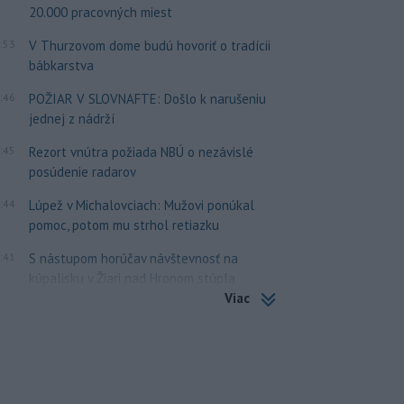
20.000 pracovných miest
:53
V Thurzovom dome budú hovoriť o tradícii
bábkarstva
:46
POŽIAR V SLOVNAFTE: Došlo k narušeniu
jednej z nádrží
:45
Rezort vnútra požiada NBÚ o nezávislé
posúdenie radarov
:44
Lúpež v Michalovciach: Mužovi ponúkal
pomoc, potom mu strhol retiazku
:41
S nástupom horúčav návštevnosť na
kúpalisku v Žiari nad Hronom stúpla
Viac