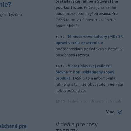
bratislavskej rafinérii Slovnaft je
nie?
pod kontrolou.
Príčina jeho vzniku
bude predmetom vyšetrovania. Pre
júci týždeň.
TASR to potvrdil hovorca rafinérie
Anton Molnár.
-
Ministerstvo kultúry (MK) SR
15:17
upraví verziu opatrenia o
podrobnostiach poskytovania dotácií v
pôsobnosti rezortu.
-
V bratislavskej rafinérii
14:17
Slovnaft horí uskladnený ropný
produkt.
TASR o tom informovala
rafinéria s tým, že obyvateľom nehrozí
nebezpečenstvo.
-
Jedným zo zdravotných rizík
13:50
na festivale môže byť vyššia
Viac
úroveň
hluku. Je preto dobré držať sa
ďalej od reproduktorov, používať
Videá a prenosy
 páchané pre
chrániče sluchu či dodržiavať