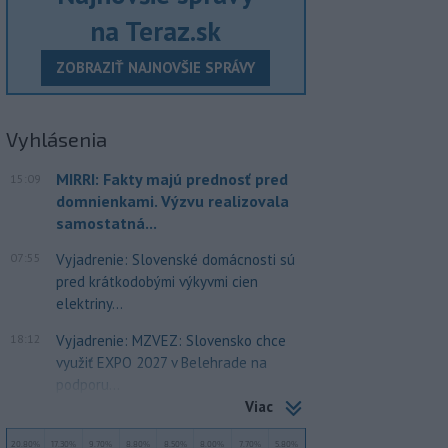
na Teraz.sk
ZOBRAZIŤ NAJNOVŠIE SPRÁVY
Vyhlásenia
MIRRI: Fakty majú prednosť pred
15:09
domnienkami. Výzvu realizovala
samostatná...
07:55
Vyjadrenie: Slovenské domácnosti sú
pred krátkodobými výkyvmi cien
elektriny...
18:12
Vyjadrenie: MZVEZ: Slovensko chce
využiť EXPO 2027 v Belehrade na
podporu...
Viac