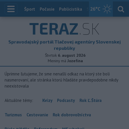
26
°C
Index
Šport
Počasie
Publicistika
Slovensko
Zahranič
TERAZ
.SK
Spravodajský portál Tlačovej agentúry Slovenskej
republiky
Štvrtok
6. august 2026
Meniny má
Jozefína
Úprimne ľutujeme, že sme nenašli odkaz na ktorý ste boli
nasmerovaní, ale stránka ktorú hľadáte pravdepodobne nikdy
neexistovala
Aktuálne témy:
Kvízy
Podcasty
Rok Ľ.Štúra
Turizmus
Cestovanie
Rok dobrovoľníctva