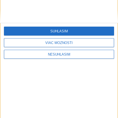
....
SÚHLASÍM
VIAC MOŽNOSTÍ
NESÚHLASÍM
Neprehliadnite