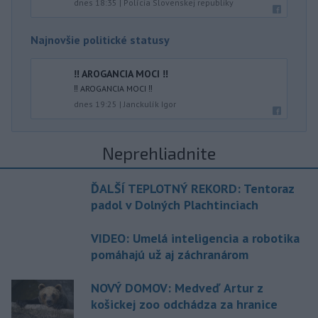
dnes 18:35
|
Polícia Slovenskej republiky
Najnovšie politické statusy
‼️ AROGANCIA MOCI ‼️
‼️ AROGANCIA MOCI ‼️
dnes 19:25
|
Janckulík Igor
Neprehliadnite
ĎALŠÍ TEPLOTNÝ REKORD: Tentoraz
padol v Dolných Plachtinciach
VIDEO: Umelá inteligencia a robotika
pomáhajú už aj záchranárom
NOVÝ DOMOV: Medveď Artur z
košickej zoo odchádza za hranice