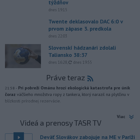
týždňov
dnes 19:15
Twente deklasovalo DAC 6:0 v
prvom zápase 3. predkola
dnes 22:03
Slovenskí hádzanári zdolali
Taliansko 38:37
aktualizované
dnes 16:28
,
dnes 19:55
Práve teraz
-
Pri pobreží Ománu hrozí ekologická katastrofa pre únik
21:58
čoraz
väčšieho množstva ropy z tankera, ktorý narazil na plytčinu v
blízkosti prírodnej rezervácie.
Viac
Videá a prenosy TASR TV
Deväť Slovákov zabojuje na ME v Paríži