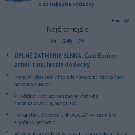
o čo najlepšie výsledky
Viac
Najčítanejšie
6h
24h
7d
ÚPLNÉ ZATMENIE SLNKA: Časť Európy
1
zahalí tma, hrozia dôsledky
2
Kruhová križovatka v Poprade v smere z Hozelca bude
hotová budúci rok
3
V Košiciach Nad jazerom začína výstavba
chodníka,otvorili aj pumptrack
4
Na kúpalisku Diakovce UNIKALA LÁTKA, osem ľudí
skončilo v nemocnici
5
Afganec, ktorý v Mníchove vrazil autom do davu, dostal