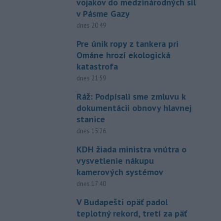
vojakov do medzinárodných síl
v Pásme Gazy
dnes 20:49
Pre únik ropy z tankera pri
Ománe hrozí ekologická
katastrofa
dnes 21:59
Ráž: Podpísali sme zmluvu k
dokumentácii obnovy hlavnej
stanice
dnes 15:26
KDH žiada ministra vnútra o
vysvetlenie nákupu
kamerových systémov
dnes 17:40
V Budapešti opäť padol
teplotný rekord, tretí za päť