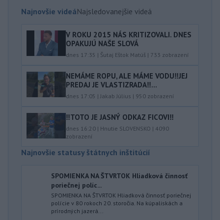
Najnovšie videá
Najsledovanejšie videá
V ROKU 2015 NÁS KRITIZOVALI. DNES
OPAKUJÚ NAŠE SLOVÁ
dnes 17:35
|
Šutaj Eštok Matúš
|
733
zobrazení
NEMÁME ROPU, ALE MÁME VODU‼️JEJ
PREDAJ JE VLASTIZRADA‼️...
dnes 17:05
|
Jakab Július
|
950
zobrazení
‼️TOTO JE JASNÝ ODKAZ FICOVI‼️
dnes 16:20
|
Hnutie SLOVENSKO
|
4090
zobrazení
Najnovšie statusy štátnych inštitúcií
SPOMIENKA NA ŠTVRTOK Hliadková činnosť
poriečnej políc...
SPOMIENKA NA ŠTVRTOK Hliadková činnosť poriečnej
polície v 80 rokoch 20. storočia. Na kúpaliskách a
prírodných jazerá...