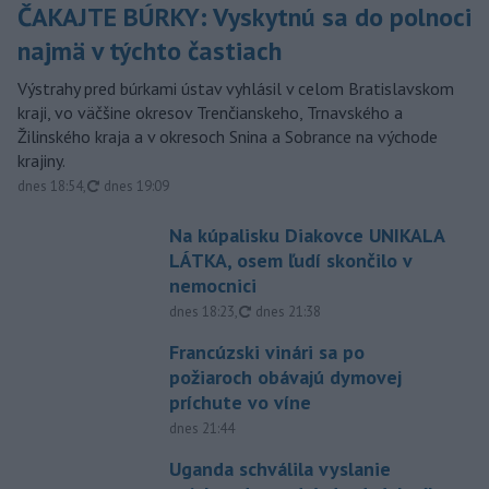
ČAKAJTE BÚRKY: Vyskytnú sa do polnoci
najmä v týchto častiach
Výstrahy pred búrkami ústav vyhlásil v celom Bratislavskom
kraji, vo väčšine okresov Trenčianskeho, Trnavského a
Žilinského kraja a v okresoch Snina a Sobrance na východe
krajiny.
aktualizované
dnes 18:54
,
dnes 19:09
Na kúpalisku Diakovce UNIKALA
LÁTKA, osem ľudí skončilo v
nemocnici
aktualizované
dnes 18:23
,
dnes 21:38
Francúzski vinári sa po
požiaroch obávajú dymovej
príchute vo víne
dnes 21:44
Uganda schválila vyslanie