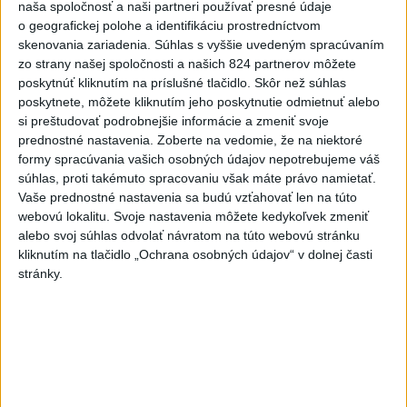
naša spoločnosť a naši partneri používať presné údaje
o geografickej polohe a identifikáciu prostredníctvom
skenovania zariadenia. Súhlas s vyššie uvedeným spracúvaním
Na kúpalisku Diakovce UNIKALA LÁTKA,
zo strany našej spoločnosti a našich 824 partnerov môžete
osem ľudí skončilo v nemocnici
poskytnúť kliknutím na príslušné tlačidlo. Skôr než súhlas
poskytnete, môžete kliknutím jeho poskytnutie odmietnuť alebo
Na mieste zasahovala aj polícia v súčinnosti s ďalšími
si preštudovať podrobnejšie informácie a zmeniť svoje
záchrannými zložkami.
prednostné nastavenia.
Zoberte na vedomie, že na niektoré
aktualizované
dnes 18:23
,
dnes 21:38
formy spracúvania vašich osobných údajov nepotrebujeme váš
súhlas, proti takémuto spracovaniu však máte právo namietať.
Slovensko
Vaše prednostné nastavenia sa budú vzťahovať len na túto
webovú lokalitu. Svoje nastavenia môžete kedykoľvek zmeniť
ŽSK: VšZP znevýhodnila krajské
alebo svoj súhlas odvolať návratom na túto webovú stránku
nemocnice v porovnaní so
kliknutím na tlačidlo „Ochrana osobných údajov“ v dolnej časti
stránky.
súkromnými
dnes 17:57
KDH žiada ministra vnútra o vysvetlenie nákupu kamerových
systémov
Rezort vnútra reaguje na kritiku pri modernizácii dopravných