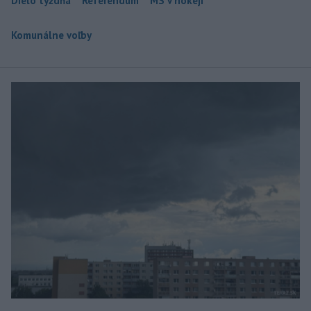
Dielo týždňa
Referendum
MS v hokeji
Komunálne voľby