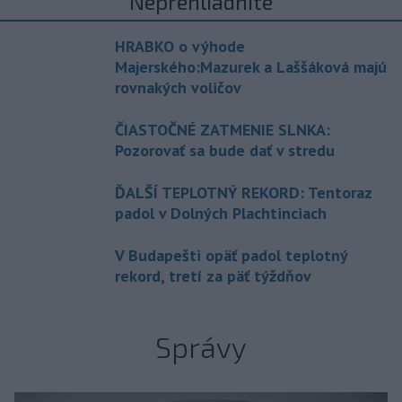
Neprehliadnite
HRABKO o výhode
Majerského:Mazurek a Laššáková majú
rovnakých voličov
ČIASTOČNÉ ZATMENIE SLNKA:
Pozorovať sa bude dať v stredu
ĎALŠÍ TEPLOTNÝ REKORD: Tentoraz
padol v Dolných Plachtinciach
V Budapešti opäť padol teplotný
rekord, tretí za päť týždňov
Správy