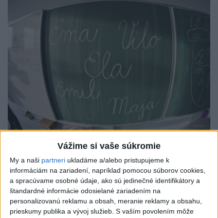
Od septembra sa AI gramotnosť stane
Vážime si vaše súkromie
súčasťou vzdelávania na ZŠ
My a naši
partneri
ukladáme a/alebo pristupujeme k
informáciám na zariadení, napríklad pomocou súborov cookies,
Žiaci sa budú podľa ministerstva učiť rozumieť tomu, ako AI
a spracúvame osobné údaje, ako sú jedinečné identifikátory a
funguje, kde sú jej limity, aj to, ako si budovať zdravý vzťah k
štandardné informácie odosielané zariadením na
technológiám.
personalizovanú reklamu a obsah, meranie reklamy a obsahu,
dnes 10:53
prieskumy publika a vývoj služieb.
S vaším povolením môže