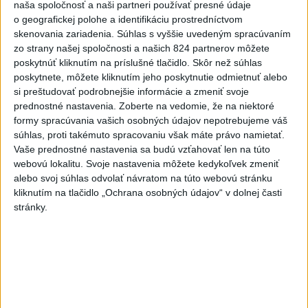
naša spoločnosť a naši partneri používať presné údaje
Slovensko
o geografickej polohe a identifikáciu prostredníctvom
skenovania zariadenia. Súhlas s vyššie uvedeným spracúvaním
DOVOLENKÁRI, POZOR: Fotky z
zo strany našej spoločnosti a našich 824 partnerov môžete
dovolenky môžu prilákať zlodejov
poskytnúť kliknutím na príslušné tlačidlo. Skôr než súhlas
poskytnete, môžete kliknutím jeho poskytnutie odmietnuť alebo
dnes 15:15
si preštudovať podrobnejšie informácie a zmeniť svoje
Kúpele Brusno pripravujú 19. ročník festivalu Jozefa
prednostné nastavenia.
Zoberte na vedomie, že na niektoré
Bednárika
formy spracúvania vašich osobných údajov nepotrebujeme váš
súhlas, proti takémuto spracovaniu však máte právo namietať.
Dielo týždňa SNG: Za(k)liate peniaze - liatie od Miloša Boďu
Vaše prednostné nastavenia sa budú vzťahovať len na túto
webovú lokalitu. Svoje nastavenia môžete kedykoľvek zmeniť
alebo svoj súhlas odvolať návratom na túto webovú stránku
Klimatológ: Zeleň môže významným spôsobom
kliknutím na tlačidlo „Ochrana osobných údajov“ v dolnej časti
stránky.
ovplyvňovať klímu miest
Zahraničie
V Rotterdame zadržali muža
podozrivého zo série útokov nožom
dnes 16:56