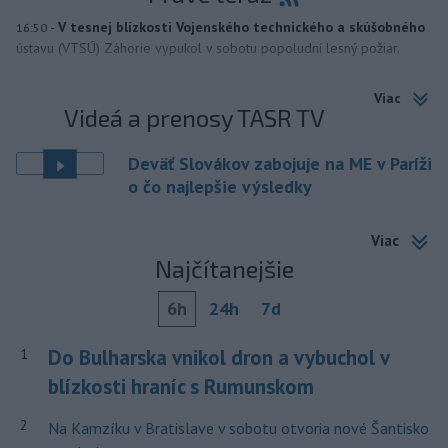
-
V tesnej blízkosti Vojenského technického a skúšobného
16:50
ústavu (VTSÚ) Záhorie vypukol v sobotu popoludní lesný požiar.
Viac
Videá a prenosy TASR TV
Deväť Slovákov zabojuje na ME v Paríži
o čo najlepšie výsledky
Viac
Najčítanejšie
6h
24h
7d
Do Bulharska vnikol dron a vybuchol v
1
blízkosti hraníc s Rumunskom
2
Na Kamzíku v Bratislave v sobotu otvoria nové Šantisko