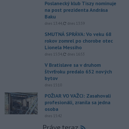
Poslanecký klub Tiszy nominuje
na post prezidenta Andrása
Baku
aktualizované
dnes 13:44
,
dnes 13:59
SMUTNÁ SPRÁVA: Vo veku 68
rokov zomrel po chorobe otec
Lionela Messiho
aktualizované
dnes 15:34
,
dnes 16:53
V Bratislave sa v druhom
štvrťroku predalo 652 nových
bytov
dnes 15:10
POŽIAR VO VAŽCI: Zasahovali
profesionáli, zranila sa jedna
osoba
dnes 15:42
Práve teraz