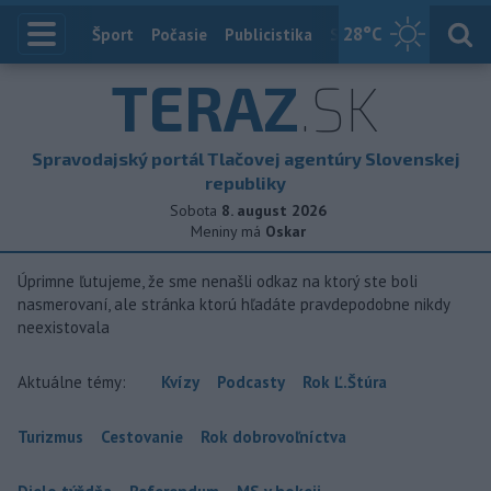
28
°C
Index
Šport
Počasie
Publicistika
Slovensko
Zahranič
TERAZ
.SK
Spravodajský portál Tlačovej agentúry Slovenskej
republiky
Sobota
8. august 2026
Meniny má
Oskar
Úprimne ľutujeme, že sme nenašli odkaz na ktorý ste boli
nasmerovaní, ale stránka ktorú hľadáte pravdepodobne nikdy
neexistovala
Aktuálne témy:
Kvízy
Podcasty
Rok Ľ.Štúra
Turizmus
Cestovanie
Rok dobrovoľníctva