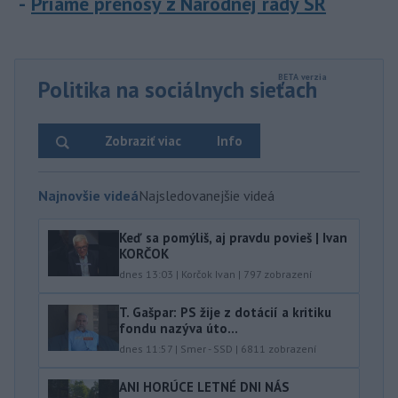
Priame prenosy z Národnej rady SR
Politika na sociálnych sieťach
Zobraziť viac
Info
Najnovšie videá
Najsledovanejšie videá
Keď sa pomýliš, aj pravdu povieš | Ivan
KORČOK
dnes 13:03
|
Korčok Ivan
|
797
zobrazení
T. Gašpar: PS žije z dotácií a kritiku
fondu nazýva úto...
dnes 11:57
|
Smer - SSD
|
6811
zobrazení
ANI HORÚCE LETNÉ DNI NÁS