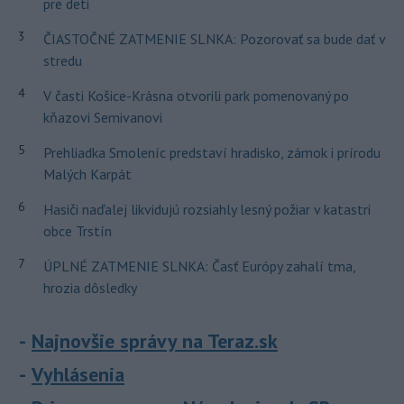
pre deti
3
ČIASTOČNÉ ZATMENIE SLNKA: Pozorovať sa bude dať v
stredu
4
V časti Košice-Krásna otvorili park pomenovaný po
kňazovi Semivanovi
5
Prehliadka Smoleníc predstaví hradisko, zámok i prírodu
Malých Karpát
6
Hasiči naďalej likvidujú rozsiahly lesný požiar v katastri
obce Trstín
7
ÚPLNÉ ZATMENIE SLNKA: Časť Európy zahalí tma,
hrozia dôsledky
Najnovšie správy na Teraz.sk
Vyhlásenia