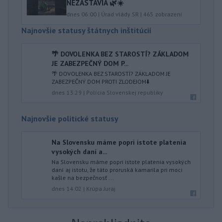
NEZASTAVIA 🌿☀️
dnes 06:00
|
Úrad vlády SR
|
465
zobrazení
Najnovšie statusy štátnych inštitúcií
🌴 DOVOLENKA BEZ STAROSTÍ? ZÁKLADOM
JE ZABEZPEČNÝ DOM P...
🌴 DOVOLENKA BEZ STAROSTÍ? ZÁKLADOM JE
ZABEZPEČNÝ DOM PROTI ZLODEJOM⬇️
dnes 13:29
|
Polícia Slovenskej republiky
Najnovšie politické statusy
Na Slovensku máme popri istote platenia
vysokých daní a...
Na Slovensku máme popri istote platenia vysokých
daní aj istotu, že táto proruská kamarila pri moci
kašle na bezpečnosť ...
dnes 14:02
|
Krúpa Juraj