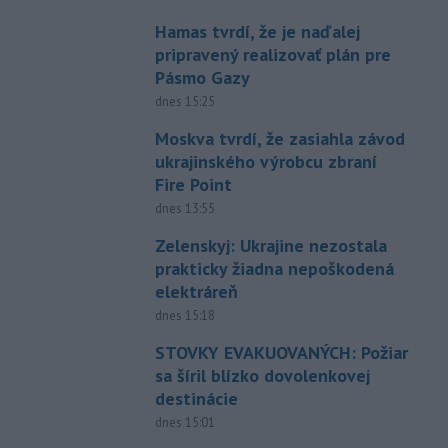
Hamas tvrdí, že je naďalej
pripravený realizovať plán pre
Pásmo Gazy
dnes 15:25
Moskva tvrdí, že zasiahla závod
ukrajinského výrobcu zbraní
Fire Point
dnes 13:55
Zelenskyj: Ukrajine nezostala
prakticky žiadna nepoškodená
elektráreň
dnes 15:18
STOVKY EVAKUOVANÝCH: Požiar
sa šíril blízko dovolenkovej
destinácie
dnes 15:01