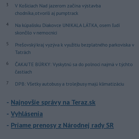
3
V Košiciach Nad jazerom začína výstavba
chodníka,otvorili aj pumptrack
4
Na kúpalisku Diakovce UNIKALA LÁTKA, osem ľudí
skončilo v nemocnici
5
Prešovský kraj vyzýva k využitiu bezplatného parkoviska v
Tatrách
6
ČAKAJTE BÚRKY: Vyskytnú sa do polnoci najmä v týchto
častiach
7
DPB: Všetky autobusy a trolejbusy majú klimatizáciu
Najnovšie správy na Teraz.sk
Vyhlásenia
Priame prenosy z Národnej rady SR