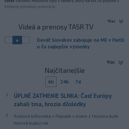
čoraz
väčšieho množstva ropy z tankera, ktorý narazil na plytčinu v
blízkosti prírodnej rezervácie.
Viac
Videá a prenosy TASR TV
Deväť Slovákov zabojuje na ME v Paríži
o čo najlepšie výsledky
Viac
Najčítanejšie
6h
24h
7d
ÚPLNÉ ZATMENIE SLNKA: Časť Európy
1
zahalí tma, hrozia dôsledky
2
Kruhová križovatka v Poprade v smere z Hozelca bude
hotová budúci rok