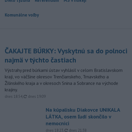
Dielo týždňa
Referendum
MS v hokeji
Komunálne voľby
ČAKAJTE BÚRKY: Vyskytnú sa do polnoci
najmä v týchto častiach
Výstrahy pred búrkami ústav vyhlásil v celom Bratislavskom
kraji, vo väčšine okresov Trenčianskeho, Trnavského a
Žilinského kraja a v okresoch Snina a Sobrance na východe
krajiny.
aktualizované
dnes 18:54
,
dnes 19:09
Na kúpalisku Diakovce UNIKALA
LÁTKA, osem ľudí skončilo v
nemocnici
aktualizované
dnes 18:23
,
dnes 21:38