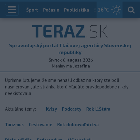
26
°C
Index
Šport
Počasie
Publicistika
Slovensko
Zahranič
TERAZ
.SK
Spravodajský portál Tlačovej agentúry Slovenskej
republiky
Štvrtok
6. august 2026
Meniny má
Jozefína
Úprimne ľutujeme, že sme nenašli odkaz na ktorý ste boli
nasmerovaní, ale stránka ktorú hľadáte pravdepodobne nikdy
neexistovala
Aktuálne témy:
Kvízy
Podcasty
Rok Ľ.Štúra
Turizmus
Cestovanie
Rok dobrovoľníctva