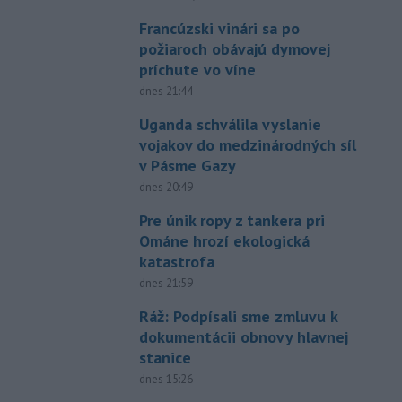
Francúzski vinári sa po
požiaroch obávajú dymovej
príchute vo víne
dnes 21:44
Uganda schválila vyslanie
vojakov do medzinárodných síl
v Pásme Gazy
dnes 20:49
Pre únik ropy z tankera pri
Ománe hrozí ekologická
katastrofa
dnes 21:59
Ráž: Podpísali sme zmluvu k
dokumentácii obnovy hlavnej
stanice
dnes 15:26