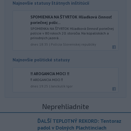
Najnovšie statusy štátnych inštitúcií
SPOMIENKA NA ŠTVRTOK Hliadková činnosť
poriečnej políc...
SPOMIENKA NA ŠTVRTOK Hliadková činnosť poriečnej
polície v 80 rokoch 20. storočia. Na kúpaliskách a
prírodných jazerá...
dnes 18:35
|
Polícia Slovenskej republiky
Najnovšie politické statusy
‼️ AROGANCIA MOCI ‼️
‼️ AROGANCIA MOCI ‼️
dnes 19:25
|
Janckulík Igor
Neprehliadnite
ĎALŠÍ TEPLOTNÝ REKORD: Tentoraz
padol v Dolných Plachtinciach