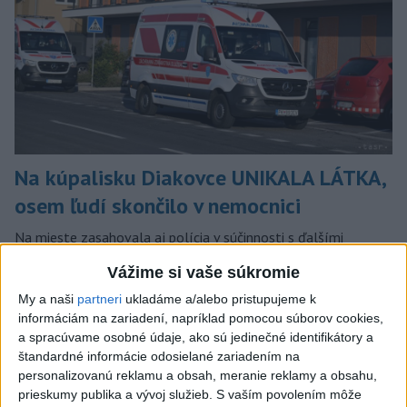
Na kúpalisku Diakovce UNIKALA LÁTKA,
osem ľudí skončilo v nemocnici
Na mieste zasahovala aj polícia v súčinnosti s ďalšími
záchrannými zložkami.
Vážime si vaše súkromie
aktualizované
dnes 18:23
,
dnes 21:38
My a naši
partneri
ukladáme a/alebo pristupujeme k
Slovensko
informáciám na zariadení, napríklad pomocou súborov cookies,
a spracúvame osobné údaje, ako sú jedinečné identifikátory a
štandardné informácie odosielané zariadením na
ŽSK: VšZP znevýhodnila krajské
personalizovanú reklamu a obsah, meranie reklamy a obsahu,
nemocnice v porovnaní so
prieskumy publika a vývoj služieb.
S vaším povolením môže
súkromnými