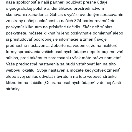
naša spoločnosť a naši partneri používať presné údaje
dnes 17:57
o geografickej polohe a identifikáciu prostredníctvom
skenovania zariadenia. Súhlas s vyššie uvedeným spracúvaním
KDH žiada ministra vnútra o vysvetlenie nákupu kamerových
zo strany našej spoločnosti a našich 824 partnerov môžete
systémov
poskytnúť kliknutím na príslušné tlačidlo. Skôr než súhlas
poskytnete, môžete kliknutím jeho poskytnutie odmietnuť alebo
Rezort vnútra reaguje na kritiku pri modernizácii dopravných
si preštudovať podrobnejšie informácie a zmeniť svoje
kamier
prednostné nastavenia.
Zoberte na vedomie, že na niektoré
formy spracúvania vašich osobných údajov nepotrebujeme váš
SKSaPA žiada kompenzáciu pre sestry v ADOS pre sťažené
súhlas, proti takémuto spracovaniu však máte právo namietať.
podmienky
Vaše prednostné nastavenia sa budú vzťahovať len na túto
webovú lokalitu. Svoje nastavenia môžete kedykoľvek zmeniť
Zahraničie
alebo svoj súhlas odvolať návratom na túto webovú stránku
kliknutím na tlačidlo „Ochrana osobných údajov“ v dolnej časti
Pre únik ropy z tankera pri Ománe
stránky.
hrozí ekologická katastrofa
dnes 21:59
Francúzski vinári sa po požiaroch obávajú dymovej príchute
vo víne