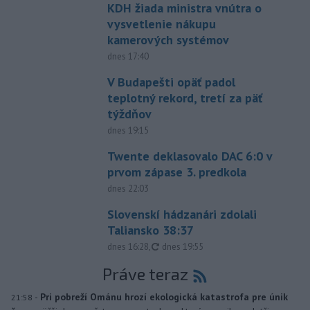
KDH žiada ministra vnútra o
vysvetlenie nákupu
kamerových systémov
dnes 17:40
V Budapešti opäť padol
teplotný rekord, tretí za päť
týždňov
dnes 19:15
Twente deklasovalo DAC 6:0 v
prvom zápase 3. predkola
dnes 22:03
Slovenskí hádzanári zdolali
Taliansko 38:37
aktualizované
dnes 16:28
,
dnes 19:55
Práve teraz
-
Pri pobreží Ománu hrozí ekologická katastrofa pre únik
21:58