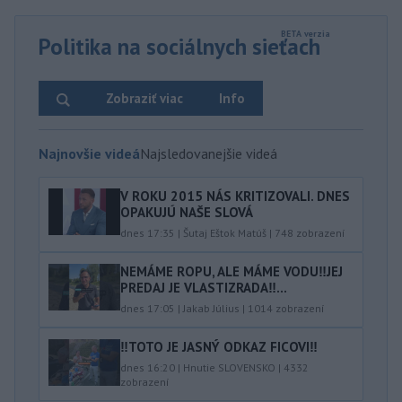
Politika na sociálnych sieťach
Zobraziť viac
Info
Najnovšie videá
Najsledovanejšie videá
V ROKU 2015 NÁS KRITIZOVALI. DNES
OPAKUJÚ NAŠE SLOVÁ
dnes 17:35
|
Šutaj Eštok Matúš
|
748
zobrazení
NEMÁME ROPU, ALE MÁME VODU‼️JEJ
PREDAJ JE VLASTIZRADA‼️...
dnes 17:05
|
Jakab Július
|
1014
zobrazení
‼️TOTO JE JASNÝ ODKAZ FICOVI‼️
dnes 16:20
|
Hnutie SLOVENSKO
|
4332
zobrazení