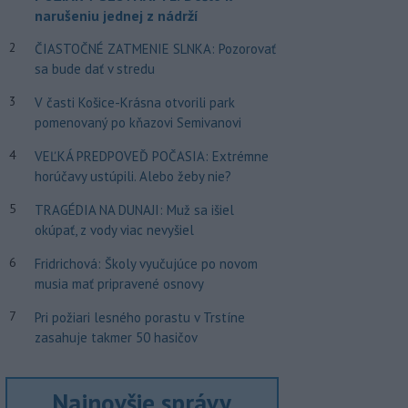
narušeniu jednej z nádrží
2
ČIASTOČNÉ ZATMENIE SLNKA: Pozorovať
sa bude dať v stredu
3
V časti Košice-Krásna otvorili park
pomenovaný po kňazovi Semivanovi
4
VEĽKÁ PREDPOVEĎ POČASIA: Extrémne
horúčavy ustúpili. Alebo žeby nie?
5
TRAGÉDIA NA DUNAJI: Muž sa išiel
okúpať, z vody viac nevyšiel
6
Fridrichová: Školy vyučujúce po novom
musia mať pripravené osnovy
7
Pri požiari lesného porastu v Trstíne
zasahuje takmer 50 hasičov
Najnovšie správy