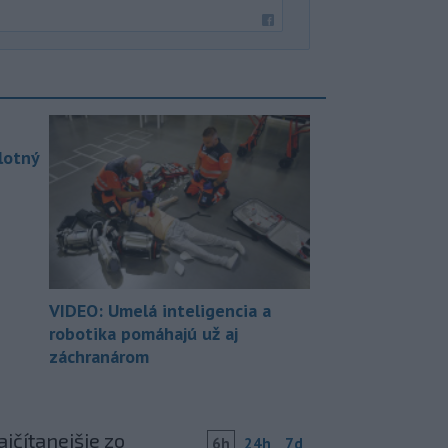
lotný
VIDEO: Umelá inteligencia a
robotika pomáhajú už aj
záchranárom
jčítanejšie zo
6h
24h
7d