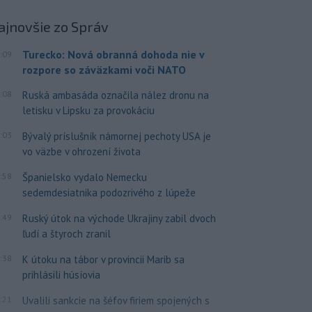
ajnovšie
zo Správ
Turecko: Nová obranná dohoda nie v
:09
rozpore so záväzkami voči NATO
:08
Ruská ambasáda označila nález dronu na
letisku v Lipsku za provokáciu
:03
Bývalý príslušník námornej pechoty USA je
vo väzbe v ohrození života
:58
Španielsko vydalo Nemecku
sedemdesiatnika podozrivého z lúpeže
:49
Ruský útok na východe Ukrajiny zabil dvoch
ľudí a štyroch zranil
:38
K útoku na tábor v provincii Marib sa
prihlásili húsíovia
:21
Uvalili sankcie na šéfov firiem spojených s