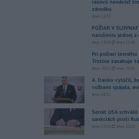
rasovú nenávisť tr
zárodku
dnes 12:33
POŽIAR V SLOVNAFT
narušeniu jednej z 
aktualizovan
dnes 14:20
,
dnes 15:46
Pri požiari lesného
Trstíne zasahuje t
aktualizovan
dnes 20:21
,
dnes 21:05
A. Danko vylúčil, ž
voľbami spájala, a
dnes 18:51
Senát USA schválil
sankciách proti Ru
aktualizovan
dnes 19:50
,
dnes 20:20