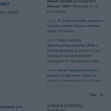
Arnaldi vypadol na turnaji ATP
nie?
Masters 1000
v Montreale už v 3.
kole dvojhry.
júci týždeň.
-
Pri požiari lesného porastu v
20:18
Trstíne v okrese Trnava zasahuje
takmer 50 hasičov.
-
Vláda Konžskej
20:01
demokratickej republiky (KDR) v
piatok oznámila,
že preverí, či sa v
zásielkach oxidu kobaltnatého
vyvážaných do Číny nachádza urán.
-
Senát Spojených štátov v
19:49
piatok schválil návrh zákona o
sankciách zameraný na príjmy Ruska z
energetického sektora.
Viac
-
Slovenská polícia prispela k
16:08
objasneniu prípadu prevádzačstva,
Videá a prenosy
ktorý sa podarilo ukončiť
 páchané pre
právoplatným odsúdením páchateľa v