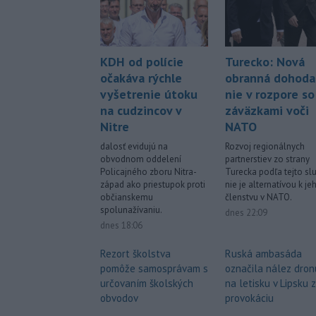
KDH od polície
Turecko: Nová
očakáva rýchle
obranná dohoda
vyšetrenie útoku
nie v rozpore so
na cudzincov v
záväzkami voči
Nitre
NATO
dalosť evidujú na
Rozvoj regionálnych
obvodnom oddelení
partnerstiev zo strany
Policajného zboru Nitra-
Turecka podľa tejto sl
západ ako priestupok proti
nie je alternatívou k je
občianskemu
členstvu v NATO.
spolunažívaniu.
dnes 22:09
dnes 18:06
Rezort školstva
Ruská ambasáda
pomôže samosprávam s
označila nález dron
určovaním školských
na letisku v Lipsku 
obvodov
provokáciu