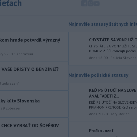
sieťach
augusta
rozhodnúť o novom
generálnom prokurátorovi, ak
parlament schváli skrátenie jeho
šesťmesačnej výpovednej lehoty.
Najnovšie statusy štátnych inšt
-
Silné búrky vo štvrtok
12:00
kom hrade potvrdil výrazný
CHYSTÁTE SA VON? UŽITE
vyvolali v hornatých oblastiach
CHYSTÁTE SA VON? UŽITE SI
západného
Rakúska povodne a
DOMOV📍 👮‍♂️ Policajti počas 
zosuvy pôdy.
úry SR
|
16
zobrazení
dnes 18:00
|
Polícia Slovens
-
Slovenský
11:51
IE VAŠE DRÍSTY O BENZÍNE⁉️
hydrometeorologický ústav (SHMÚ)
Najnovšie politické statusy
varuje v piatok
pred búrkami vo
9
zobrazení
viacerých okresoch stredného a
KEĎ PS ÚTOČÍ NA SLOV
východného Slovenska. Vydal preto
ANALFABETIZ...
výstrahu prvého stupňa.
tky kúty Slovenska
KEĎ PS ÚTOČÍ NA SLOVENSK
PRIAMOM PRENOSE Keď sa prog
-
Ministerstvo vnútra (MV) SR
329
zobrazení
11:18
dnes 20:50
|
Kéry Marián
požiada Národný bezpečnostný
úrad
(NBÚ) o nezávislé odborné posúdenie
T CHCE VYBRAŤ OD ŠOFÉROV
dodaných radarových zariadení, ktoré
Pročko Jozef
sú v pilotnej prevádzke.