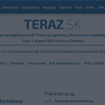
Zahraničie
Ekonomika
Regióny
Kultúra
Veda
Krimi
XML
TERAZ
.SK
pravodajský portál Tlačovej agentúry Slovenskej republi
Piatok
7. august 2026
Meniny má
Štefánia
ý ste boli nasmerovaní, ale stránka ktorú hľadáte pravdepodobne nikd
túra
Turizmus
Cestovanie
Rok dobrovoľníctva
Dielo týždňa
Práve teraz
 Extrémne
-
Taliansky tenista Matteo
21:30