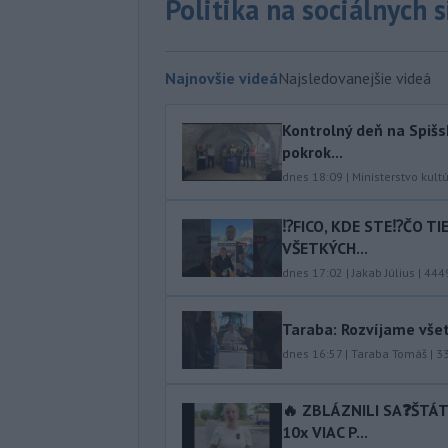
Politika na sociálnych 
Najnovšie videá
Najsledovanejšie videá
Kontrolný deň na Spišs
pokrok...
dnes 18:09
|
Ministerstvo kult
⁉️FICO, KDE STE⁉️ČO T
VŠETKÝCH...
dnes 17:02
|
Jakab Július
|
444
Taraba: Rozvíjame vše
dnes 16:57
|
Taraba Tomáš
|
3
🔥 ZBLÁZNILI SA❓️ŠTÁ
10x VIAC P...