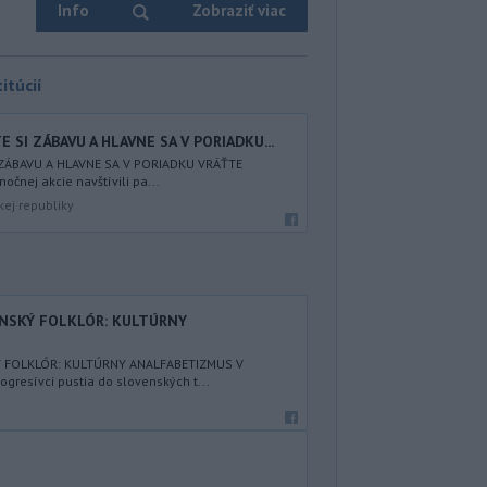
Info
Zobraziť viac
itúcií
 SI ZÁBAVU A HLAVNE SA V PORIADKU...
 ZÁBAVU A HLAVNE SA V PORIADKU VRÁŤTE
nočnej akcie navštívili pa...
kej republiky
ENSKÝ FOLKLÓR: KULTÚRNY
Ý FOLKLÓR: KULTÚRNY ANALFABETIZMUS V
resívci pustia do slovenských t...