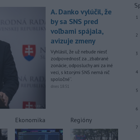
júla 2026 herečka a dlhoročná
S
členka
Slovenského komorného
A. Danko vylúčil, že
divadla (SKD) v Martine Helena
1
by sa SNS pred
Sudická.
voľbami spájala,
-
Národná diaľničná
10:15
2
avizuje zmeny
spoločnosť (NDS) ukončila výmenu
mostného
záveru na ľavej strane
Vyhlásil, že už nebude niesť
mosta Lanfranconi, ktorý je súčasťou
3
zodpovednosť za „zbabrané
bratislavskej diaľnice D2.
zonácie, odposluchy ani za iné
Viac >
veci, s ktorými SNS nemá nič
4
spoločné“.
dnes 18:51
5
6
Ekonomika
Regióny
7