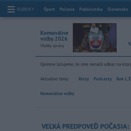
RUBRIKY
Index
Šport
Počasie
Publicistika
Slovensko
Komunálne
voľby 2026
S
Všetky správy
Úprimne ľutujeme, že sme nenašli odkaz na ktor
Aktuálne témy:
Kvízy
Podcasty
Rok Ľ.Š
Komunálne voľby
VEĽKÁ PREDPOVEĎ POČASIA: