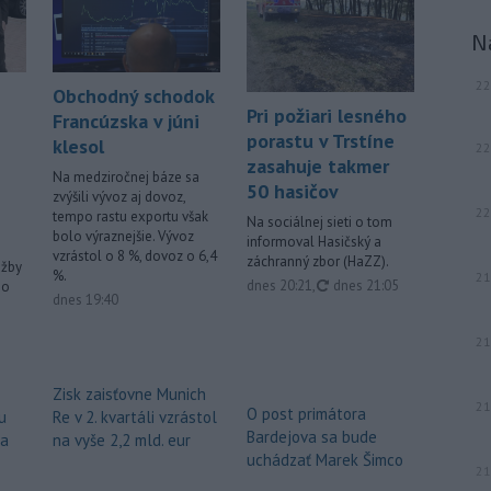
N
22
Obchodný schodok
Pri požiari lesného
Francúzska v júni
porastu v Trstíne
klesol
22
zasahuje takmer
Na medziročnej báze sa
50 hasičov
zvýšili vývoz aj dovoz,
22
tempo rastu exportu však
Na sociálnej sieti o tom
bolo výraznejšie. Vývoz
informoval Hasičský a
vzrástol o 8 %, dovoz o 6,4
záchranný zbor (HaZZ).
užby
%.
21
aktualizované
dnes 20:21
,
dnes 21:05
ho
dnes 19:40
21
Zisk zaisťovne Munich
21
O post primátora
u
Re v 2. kvartáli vzrástol
Bardejova sa bude
za
na vyše 2,2 mld. eur
uchádzať Marek Šimco
21