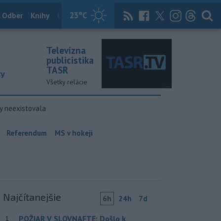
23
°C
 Odber
Knihy
Útulkovo
Magazín
News Now
Archív
TASR
Televízna
publicistika
TASR
ky
Všetky relácie
y neexistovala
Referendum
MS v hokeji
Najčítanejšie
6h
24h
7d
POŽIAR V SLOVNAFTE: Došlo k
1