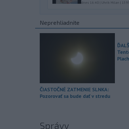
dnes 16:40
|
Uhrík Milan
|
159
Neprehliadnite
ĎALŠ
Tent
Plach
ČIASTOČNÉ ZATMENIE SLNKA:
Pozorovať sa bude dať v stredu
Správy