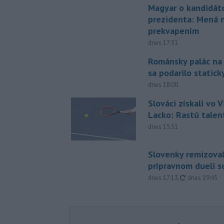
Magyar o kandidát
prezidenta: Mená 
prekvapením
dnes 17:31
Románsky palác na
sa podarilo statick
dnes 18:00
Slováci získali vo V
Lacko: Rastú talen
dnes 15:51
Slovenky remizoval
prípravnom dueli s
aktualizovan
dnes 17:13
,
dnes 19:45