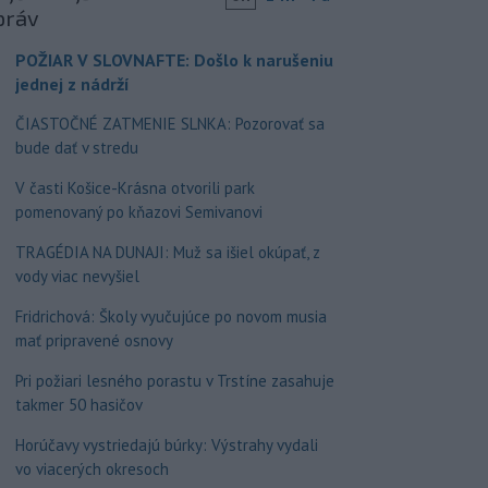
práv
POŽIAR V SLOVNAFTE: Došlo k narušeniu
jednej z nádrží
ČIASTOČNÉ ZATMENIE SLNKA: Pozorovať sa
bude dať v stredu
V časti Košice-Krásna otvorili park
pomenovaný po kňazovi Semivanovi
TRAGÉDIA NA DUNAJI: Muž sa išiel okúpať, z
vody viac nevyšiel
Fridrichová: Školy vyučujúce po novom musia
mať pripravené osnovy
Pri požiari lesného porastu v Trstíne zasahuje
takmer 50 hasičov
Horúčavy vystriedajú búrky: Výstrahy vydali
vo viacerých okresoch