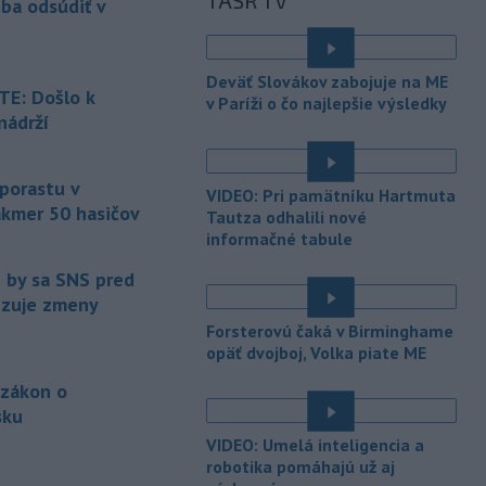
TASR TV
eba odsúdiť v
Maďarsku.
-
Piatkový požiar v
15:21
Deväť Slovákov zabojuje na ME
bratislavskej rafinérii Slovnaft je
E: Došlo k
v Paríži o čo najlepšie výsledky
pod kontrolou.
Príčina jeho vzniku
nádrží
bude predmetom vyšetrovania. Pre
é
TASR to potvrdil hovorca rafinérie
Anton Molnár.
 porastu v
VIDEO: Pri pamätníku Hartmuta
akmer 50 hasičov
-
Ministerstvo kultúry (MK) SR
Tautza odhalili nové
15:17
upraví verziu opatrenia o
informačné tabule
é
podrobnostiach poskytovania dotácií v
e by sa SNS pred
pôsobnosti rezortu.
vizuje zmeny
-
V bratislavskej rafinérii
14:17
Forsterovú čaká v Birminghame
Slovnaft horí uskladnený ropný
opäť dvojboj, Volka piate ME
produkt.
TASR o tom informovala
 zákon o
rafinéria s tým, že obyvateľom nehrozí
sku
nebezpečenstvo.
é
VIDEO: Umelá inteligencia a
-
Jedným zo zdravotných rizík
13:50
robotika pomáhajú už aj
na festivale môže byť vyššia