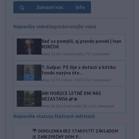
Zobraziť viac
Info
Najnovšie videá
Najsledovanejšie videá
Keď sa pomýliš, aj pravdu povieš | Ivan
KORČOK
dnes 13:03
|
Korčok Ivan
|
797
zobrazení
T. Gašpar: PS žije z dotácií a kritiku
fondu nazýva úto...
dnes 11:57
|
Smer - SSD
|
7261
zobrazení
ANI HORÚCE LETNÉ DNI NÁS
NEZASTAVIA 🌿☀️
dnes 06:00
|
Úrad vlády SR
|
470
zobrazení
Najnovšie statusy štátnych inštitúcií
🌴 DOVOLENKA BEZ STAROSTÍ? ZÁKLADOM
JE ZABEZPEČNÝ DOM P...