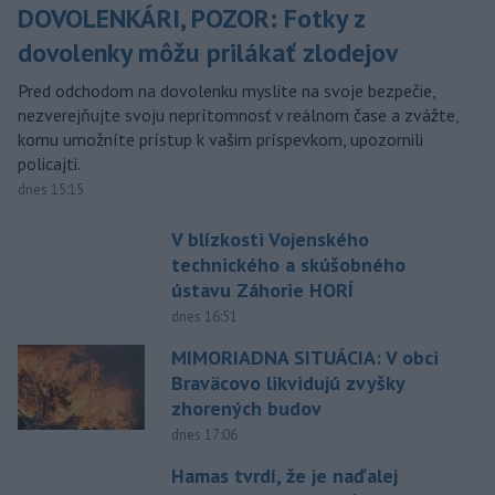
DOVOLENKÁRI, POZOR: Fotky z
dovolenky môžu prilákať zlodejov
Pred odchodom na dovolenku myslite na svoje bezpečie,
nezverejňujte svoju neprítomnosť v reálnom čase a zvážte,
komu umožníte prístup k vašim príspevkom, upozornili
policajti.
dnes 15:15
V blízkosti Vojenského
technického a skúšobného
ústavu Záhorie HORÍ
dnes 16:51
MIMORIADNA SITUÁCIA: V obci
Braväcovo likvidujú zvyšky
zhorených budov
dnes 17:06
Hamas tvrdí, že je naďalej