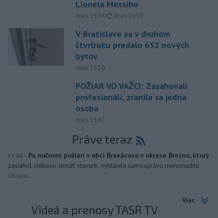
Lionela Messiho
aktualizované
dnes 15:34
,
dnes 16:53
V Bratislave sa v druhom
štvrťroku predalo 652 nových
bytov
dnes 15:10
POŽIAR VO VAŽCI: Zasahovali
profesionáli, zranila sa jedna
osoba
dnes 15:42
Práve teraz
-
Po nočnom požiari v obci Braväcovo v okrese Brezno, ktorý
17:04
zasiahol celkovo desať stavieb, vyhlásila samospráva mimoriadnu
situáciu.
Viac
Videá a prenosy TASR TV