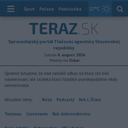
27
°C
Index
Šport
Počasie
Publicistika
Slovensko
Zahranič
TERAZ
.SK
Spravodajský portál Tlačovej agentúry Slovenskej
republiky
Sobota
8. august 2026
Meniny má
Oskar
Úprimne ľutujeme, že sme nenašli odkaz na ktorý ste boli
nasmerovaní, ale stránka ktorú hľadáte pravdepodobne nikdy
neexistovala
Aktuálne témy:
Kvízy
Podcasty
Rok Ľ.Štúra
Turizmus
Cestovanie
Rok dobrovoľníctva