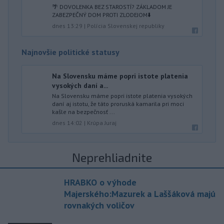
🌴 DOVOLENKA BEZ STAROSTÍ? ZÁKLADOM JE
ZABEZPEČNÝ DOM PROTI ZLODEJOM⬇️
dnes 13:29
|
Polícia Slovenskej republiky
Najnovšie politické statusy
Na Slovensku máme popri istote platenia
vysokých daní a...
Na Slovensku máme popri istote platenia vysokých
daní aj istotu, že táto proruská kamarila pri moci
kašle na bezpečnosť ...
dnes 14:02
|
Krúpa Juraj
Neprehliadnite
HRABKO o výhode
Majerského:Mazurek a Laššáková majú
rovnakých voličov