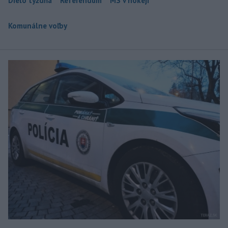
Dielo týždňa
Referendum
MS v hokeji
Komunálne voľby