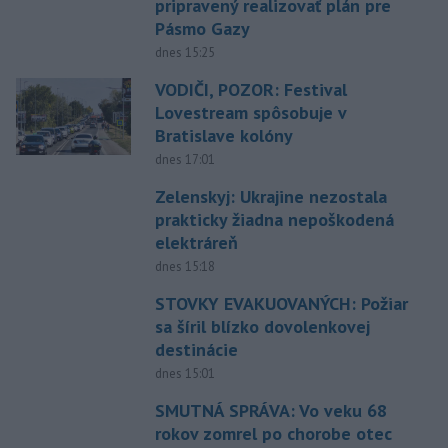
pripravený realizovať plán pre
Pásmo Gazy
dnes 15:25
VODIČI, POZOR: Festival
Lovestream spôsobuje v
Bratislave kolóny
dnes 17:01
Zelenskyj: Ukrajine nezostala
prakticky žiadna nepoškodená
elektráreň
dnes 15:18
STOVKY EVAKUOVANÝCH: Požiar
sa šíril blízko dovolenkovej
destinácie
dnes 15:01
SMUTNÁ SPRÁVA: Vo veku 68
rokov zomrel po chorobe otec