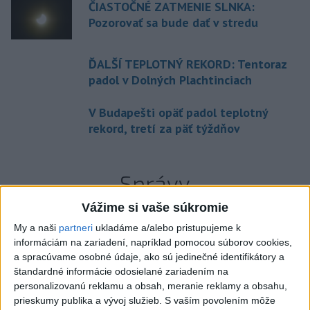
ČIASTOČNÉ ZATMENIE SLNKA:
Pozorovať sa bude dať v stredu
ĎALŠÍ TEPLOTNÝ REKORD: Tentoraz
padol v Dolných Plachtinciach
V Budapešti opäť padol teplotný
rekord, tretí za päť týždňov
Správy
Vážime si vaše súkromie
My a naši
partneri
ukladáme a/alebo pristupujeme k
informáciám na zariadení, napríklad pomocou súborov cookies,
a spracúvame osobné údaje, ako sú jedinečné identifikátory a
štandardné informácie odosielané zariadením na
personalizovanú reklamu a obsah, meranie reklamy a obsahu,
prieskumy publika a vývoj služieb.
S vaším povolením môže