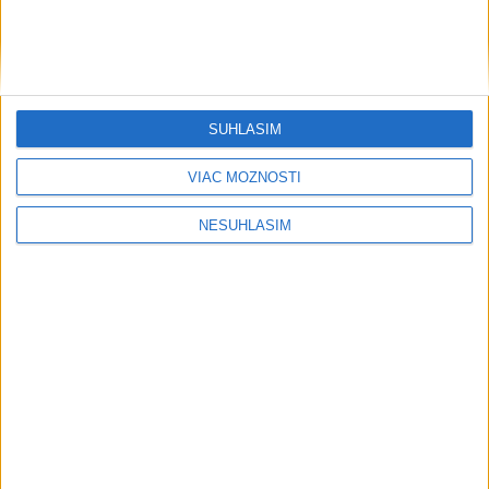
SÚHLASÍM
VIAC MOŽNOSTÍ
NESÚHLASÍM
....