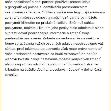
naša spoločnosť a naši partneri používať presné údaje
o geografickej polohe a identifikáciu prostredníctvom
skenovania zariadenia. Súhlas s vyššie uvedeným spracúvaním
zo strany našej spoločnosti a našich 824 partnerov môžete
poskytnúť kliknutím na príslušné tlačidlo. Skôr než súhlas
poskytnete, môžete kliknutím jeho poskytnutie odmietnuť alebo
si preštudovať podrobnejšie informácie a zmeniť svoje
prednostné nastavenia.
Zoberte na vedomie, že na niektoré
Od septembra sa AI gramotnosť stane
formy spracúvania vašich osobných údajov nepotrebujeme váš
súčasťou vzdelávania na ZŠ
súhlas, proti takémuto spracovaniu však máte právo namietať.
Vaše prednostné nastavenia sa budú vzťahovať len na túto
Žiaci sa budú podľa ministerstva učiť rozumieť tomu, ako AI
webovú lokalitu. Svoje nastavenia môžete kedykoľvek zmeniť
funguje, kde sú jej limity, aj to, ako si budovať zdravý vzťah k
alebo svoj súhlas odvolať návratom na túto webovú stránku
technológiám.
kliknutím na tlačidlo „Ochrana osobných údajov“ v dolnej časti
stránky.
dnes 10:53
Slovensko
DOVOLENKÁRI, POZOR: Fotky z
dovolenky môžu prilákať zlodejov
dnes 15:15