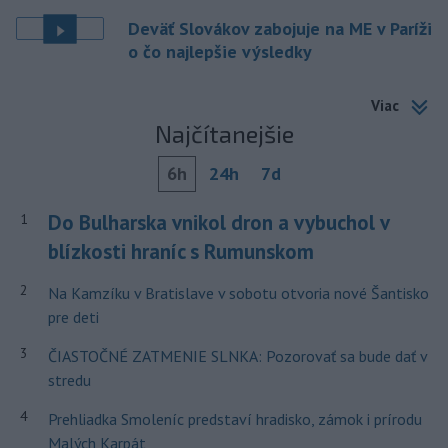
Deväť Slovákov zabojuje na ME v Paríži
o čo najlepšie výsledky
Viac
Najčítanejšie
6h
24h
7d
Do Bulharska vnikol dron a vybuchol v
1
blízkosti hraníc s Rumunskom
2
Na Kamzíku v Bratislave v sobotu otvoria nové Šantisko
pre deti
3
ČIASTOČNÉ ZATMENIE SLNKA: Pozorovať sa bude dať v
stredu
4
Prehliadka Smoleníc predstaví hradisko, zámok i prírodu
Malých Karpát