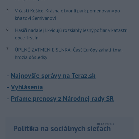
5
V časti Košice-Krásna otvorili park pomenovaný po
kňazovi Semivanovi
6
Hasiči naďalej likvidujú rozsiahly lesný požiar v katastri
obce Trstín
7
ÚPLNÉ ZATMENIE SLNKA: Časť Európy zahalí tma,
hrozia dôsledky
Najnovšie správy na Teraz.sk
Vyhlásenia
Priame prenosy z Národnej rady SR
Politika na sociálnych sieťach