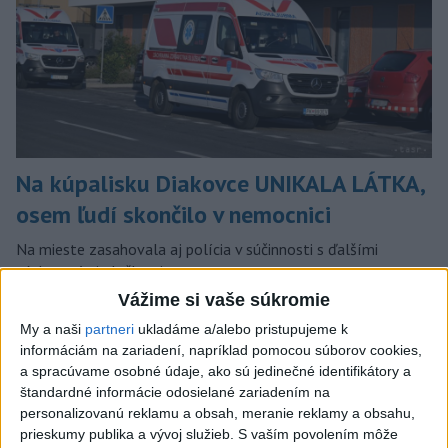
Na kúpalisku Diakovce UNIKALA LÁTKA,
osem ľudí skončilo v nemocnici
Na mieste zasahovala aj polícia v súčinnosti s ďalšími
záchrannými zložkami.
aktualizované
dnes 18:23
,
dnes 21:38
Vážime si vaše súkromie
My a naši
partneri
ukladáme a/alebo pristupujeme k
Slovensko
informáciám na zariadení, napríklad pomocou súborov cookies,
a spracúvame osobné údaje, ako sú jedinečné identifikátory a
ŽSK: VšZP znevýhodnila krajské
štandardné informácie odosielané zariadením na
nemocnice v porovnaní so
personalizovanú reklamu a obsah, meranie reklamy a obsahu,
súkromnými
prieskumy publika a vývoj služieb.
S vaším povolením môže