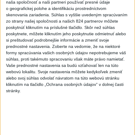
dnes 17:57
naša spoločnosť a naši partneri používať presné údaje
o geografickej polohe a identifikáciu prostredníctvom
KDH žiada ministra vnútra o vysvetlenie nákupu kamerových
skenovania zariadenia. Súhlas s vyššie uvedeným spracúvaním
systémov
zo strany našej spoločnosti a našich 824 partnerov môžete
poskytnúť kliknutím na príslušné tlačidlo. Skôr než súhlas
Rezort vnútra reaguje na kritiku pri modernizácii dopravných
poskytnete, môžete kliknutím jeho poskytnutie odmietnuť alebo
kamier
si preštudovať podrobnejšie informácie a zmeniť svoje
prednostné nastavenia.
Zoberte na vedomie, že na niektoré
SKSaPA žiada kompenzáciu pre sestry v ADOS pre sťažené
formy spracúvania vašich osobných údajov nepotrebujeme váš
podmienky
súhlas, proti takémuto spracovaniu však máte právo namietať.
Vaše prednostné nastavenia sa budú vzťahovať len na túto
Zahraničie
webovú lokalitu. Svoje nastavenia môžete kedykoľvek zmeniť
alebo svoj súhlas odvolať návratom na túto webovú stránku
Pre únik ropy z tankera pri Ománe
kliknutím na tlačidlo „Ochrana osobných údajov“ v dolnej časti
stránky.
hrozí ekologická katastrofa
dnes 21:59
Francúzski vinári sa po požiaroch obávajú dymovej príchute
vo víne