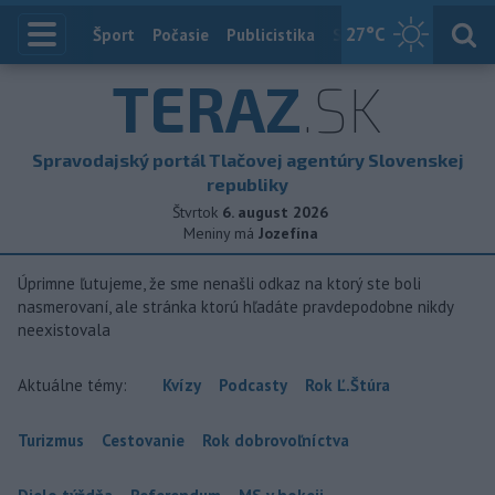
27
°C
Index
Šport
Počasie
Publicistika
Slovensko
Zahranič
TERAZ
.SK
Spravodajský portál Tlačovej agentúry Slovenskej
republiky
Štvrtok
6. august 2026
Meniny má
Jozefína
Úprimne ľutujeme, že sme nenašli odkaz na ktorý ste boli
nasmerovaní, ale stránka ktorú hľadáte pravdepodobne nikdy
neexistovala
Aktuálne témy:
Kvízy
Podcasty
Rok Ľ.Štúra
Turizmus
Cestovanie
Rok dobrovoľníctva