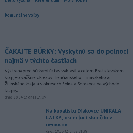
Dielo týždňa
Referendum
MS v hokeji
Komunálne voľby
ČAKAJTE BÚRKY: Vyskytnú sa do polnoci
najmä v týchto častiach
Výstrahy pred búrkami ústav vyhlásil v celom Bratislavskom
kraji, vo väčšine okresov Trenčianskeho, Trnavského a
Žilinského kraja a v okresoch Snina a Sobrance na východe
krajiny.
aktualizované
dnes 18:54
,
dnes 19:09
Na kúpalisku Diakovce UNIKALA
LÁTKA, osem ľudí skončilo v
nemocnici
aktualizované
dnes 18:23
,
dnes 21:38