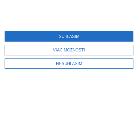
HOMOLA: Chcem byť prvým Slovákom
s Tour Card
VIDEO: Šutaj Eštok: Do Francúzska
vyráža 20 slovenských hasičov
SÚHLASÍM
VIAC MOŽNOSTÍ
Publicistika
NESÚHLASÍM
....
....