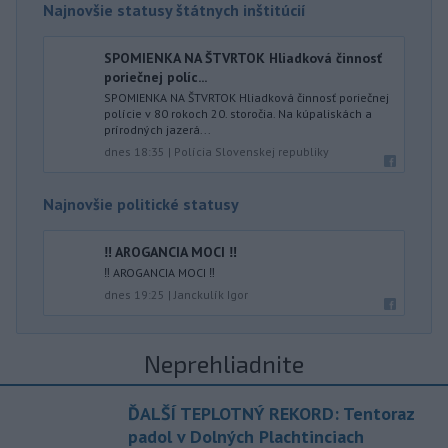
Najnovšie statusy štátnych inštitúcií
SPOMIENKA NA ŠTVRTOK Hliadková činnosť
poriečnej políc...
SPOMIENKA NA ŠTVRTOK Hliadková činnosť poriečnej
polície v 80 rokoch 20. storočia. Na kúpaliskách a
prírodných jazerá...
dnes 18:35
|
Polícia Slovenskej republiky
Najnovšie politické statusy
‼️ AROGANCIA MOCI ‼️
‼️ AROGANCIA MOCI ‼️
dnes 19:25
|
Janckulík Igor
Neprehliadnite
ĎALŠÍ TEPLOTNÝ REKORD: Tentoraz
padol v Dolných Plachtinciach