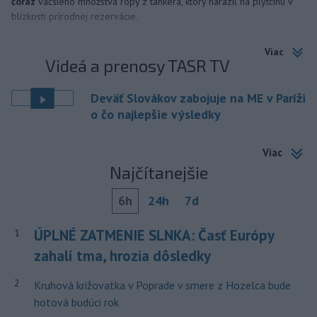
čoraz
väčšieho množstva ropy z tankera, ktorý narazil na plytčinu v
blízkosti prírodnej rezervácie.
Viac
Videá a prenosy TASR TV
Deväť Slovákov zabojuje na ME v Paríži
o čo najlepšie výsledky
Viac
Najčítanejšie
6h
24h
7d
ÚPLNÉ ZATMENIE SLNKA: Časť Európy
1
zahalí tma, hrozia dôsledky
2
Kruhová križovatka v Poprade v smere z Hozelca bude
hotová budúci rok