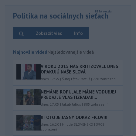
Politika na sociálnych sieťach
Zobraziť viac
Info
Najnovšie videá
Najsledovanejšie videá
V ROKU 2015 NÁS KRITIZOVALI. DNES
OPAKUJÚ NAŠE SLOVÁ
dnes 17:35
|
Šutaj Eštok Matúš
|
728
zobrazení
NEMÁME ROPU, ALE MÁME VODU‼️JEJ
PREDAJ JE VLASTIZRADA‼️...
dnes 17:05
|
Jakab Július
|
885
zobrazení
‼️TOTO JE JASNÝ ODKAZ FICOVI‼️
dnes 16:20
|
Hnutie SLOVENSKO
|
3908
zobrazení