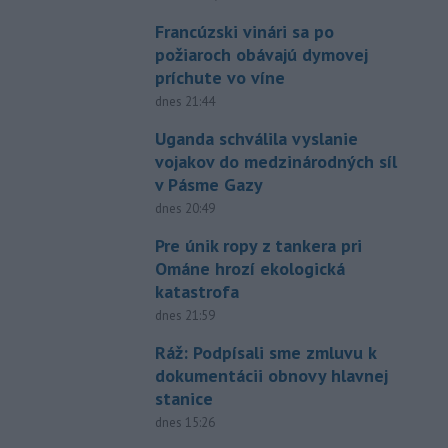
Francúzski vinári sa po
požiaroch obávajú dymovej
príchute vo víne
dnes 21:44
Uganda schválila vyslanie
vojakov do medzinárodných síl
v Pásme Gazy
dnes 20:49
Pre únik ropy z tankera pri
Ománe hrozí ekologická
katastrofa
dnes 21:59
Ráž: Podpísali sme zmluvu k
dokumentácii obnovy hlavnej
stanice
dnes 15:26