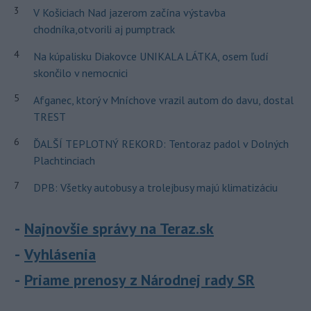
3
V Košiciach Nad jazerom začína výstavba
chodníka,otvorili aj pumptrack
4
Na kúpalisku Diakovce UNIKALA LÁTKA, osem ľudí
skončilo v nemocnici
5
Afganec, ktorý v Mníchove vrazil autom do davu, dostal
TREST
6
ĎALŠÍ TEPLOTNÝ REKORD: Tentoraz padol v Dolných
Plachtinciach
7
DPB: Všetky autobusy a trolejbusy majú klimatizáciu
Najnovšie správy na Teraz.sk
Vyhlásenia
Priame prenosy z Národnej rady SR