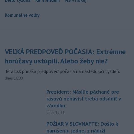
Dielo týždňa
Referendum
MS v hokeji
Komunálne voľby
VEĽKÁ PREDPOVEĎ POČASIA: Extrémne
horúčavy ustúpili. Alebo žeby nie?
Teraz.sk prináša predpoveď počasia na nasledujúci týždeň.
dnes 16:00
Prezident: Násilie páchané pre
rasovú nenávisť treba odsúdiť v
zárodku
dnes 12:33
POŽIAR V SLOVNAFTE: Došlo k
narušeniu jednej z nádrží