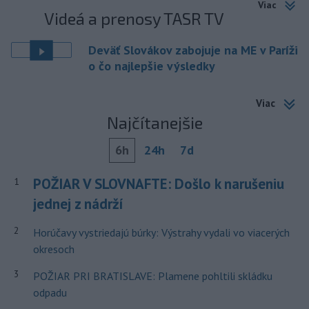
Viac
Videá a prenosy TASR TV
Deväť Slovákov zabojuje na ME v Paríži
o čo najlepšie výsledky
Viac
Najčítanejšie
6h
24h
7d
POŽIAR V SLOVNAFTE: Došlo k narušeniu
1
jednej z nádrží
2
Horúčavy vystriedajú búrky: Výstrahy vydali vo viacerých
okresoch
3
POŽIAR PRI BRATISLAVE: Plamene pohltili skládku
odpadu