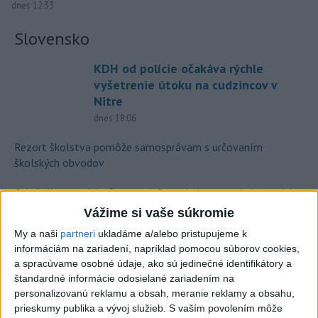
dnes 12:33
Slovensko
KDH od polície očakáva rýchle
vyšetrenie útoku na cudzincov v
Nitre
dnes 18:06
Rezort školstva pomôže samosprávam s určovaním
školských obvodov
O jedného prevádzača menej: Prispela k tomu aj slovenská
polícia
Vážime si vaše súkromie
My a naši
partneri
ukladáme a/alebo pristupujeme k
POŽIAR V SLOVNAFTE: Došlo k narušeniu jednej z nádrží
informáciám na zariadení, napríklad pomocou súborov cookies,
a spracúvame osobné údaje, ako sú jedinečné identifikátory a
štandardné informácie odosielané zariadením na
Zahraničie
personalizovanú reklamu a obsah, meranie reklamy a obsahu,
prieskumy publika a vývoj služieb.
S vaším povolením môže
Česká polícia obvinila päť ľudí