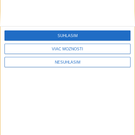
SÚHLASÍM
VIAC MOŽNOSTÍ
NESÚHLASÍM
Neprehliadnite