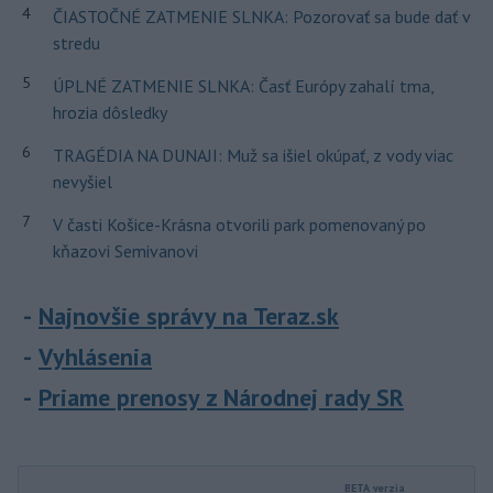
4
ČIASTOČNÉ ZATMENIE SLNKA: Pozorovať sa bude dať v
stredu
5
ÚPLNÉ ZATMENIE SLNKA: Časť Európy zahalí tma,
hrozia dôsledky
6
TRAGÉDIA NA DUNAJI: Muž sa išiel okúpať, z vody viac
nevyšiel
7
V časti Košice-Krásna otvorili park pomenovaný po
kňazovi Semivanovi
Najnovšie správy na Teraz.sk
Vyhlásenia
Priame prenosy z Národnej rady SR