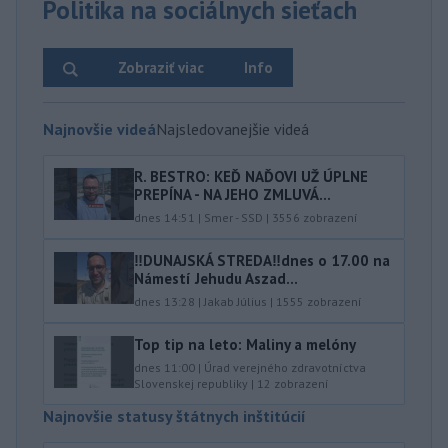
Politika na sociálnych sieťach
Zobraziť viac
Info
Najnovšie videá
Najsledovanejšie videá
R. BESTRO: KEĎ NAĎOVI UŽ ÚPLNE
PREPÍNA - NA JEHO ZMLUVÁ...
dnes 14:51
|
Smer - SSD
|
3556
zobrazení
‼️DUNAJSKÁ STREDA‼️dnes o 17.00 na
Námestí Jehudu Aszad...
dnes 13:28
|
Jakab Július
|
1555
zobrazení
Top tip na leto: Maliny a melóny
dnes 11:00
|
Úrad verejného zdravotníctva
Slovenskej republiky
|
12
zobrazení
Najnovšie statusy štátnych inštitúcií