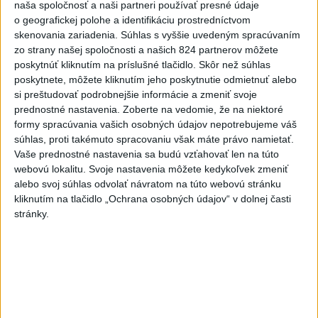
naša spoločnosť a naši partneri používať presné údaje
napojených na Správu železníc
o geografickej polohe a identifikáciu prostredníctvom
dnes 18:42
skenovania zariadenia. Súhlas s vyššie uvedeným spracúvaním
zo strany našej spoločnosti a našich 824 partnerov môžete
poskytnúť kliknutím na príslušné tlačidlo. Skôr než súhlas
Podľa poľskej polície sú akty nenávisti voči Ukrajincom
poskytnete, môžete kliknutím jeho poskytnutie odmietnuť alebo
zriedkavé
si preštudovať podrobnejšie informácie a zmeniť svoje
prednostné nastavenia.
Zoberte na vedomie, že na niektoré
Mexiko a Peru obnovujú vzťahy po spore o azyl pre Betssy
formy spracúvania vašich osobných údajov nepotrebujeme váš
Chávezovú
súhlas, proti takémuto spracovaniu však máte právo namietať.
Vaše prednostné nastavenia sa budú vzťahovať len na túto
Ruské provládne strany chcú vyradiť opozičné Jabloko z
webovú lokalitu. Svoje nastavenia môžete kedykoľvek zmeniť
volieb
alebo svoj súhlas odvolať návratom na túto webovú stránku
kliknutím na tlačidlo „Ochrana osobných údajov“ v dolnej časti
Ekonomika
stránky.
Cena zlata pokračuje v raste,
priblížila sa k hranici 4350 USD za
uncu
dnes 18:11