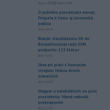
aktualizované
dnes 14:20
,
dnes 15:46
O jedného prevádzača menej:
Prispela k tomu aj slovenská
polícia
dnes 16:14
Blanár: Kandidatúru SR do
Bezpečnostnej rady OSN
podporilo 123 štátov
dnes 12:52
Úraz pri práci s lisovacím
strojom: Hlásia dvoch
zranených
dnes 16:07
Magyar o kandidátoch na post
prezidenta: Mená nebudú
prekvapením
dnes 17:31