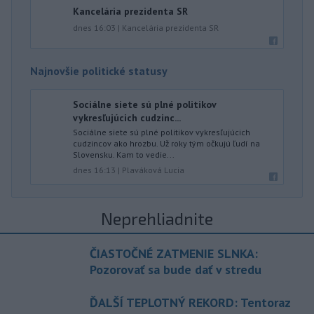
Kancelária prezidenta SR
dnes 16:03
|
Kancelária prezidenta SR
Najnovšie politické statusy
Sociálne siete sú plné politikov
vykresľujúcich cudzinc...
Sociálne siete sú plné politikov vykresľujúcich
cudzincov ako hrozbu. Už roky tým očkujú ľudí na
Slovensku. Kam to vedie...
dnes 16:13
|
Plaváková Lucia
Neprehliadnite
ČIASTOČNÉ ZATMENIE SLNKA:
Pozorovať sa bude dať v stredu
ĎALŠÍ TEPLOTNÝ REKORD: Tentoraz