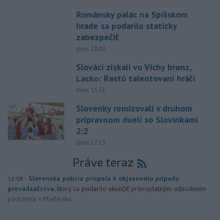
Románsky palác na Spišskom
hrade sa podarilo staticky
zabezpečiť
dnes 18:00
Slováci získali vo Vichy bronz,
Lacko: Rastú talentovaní hráči
dnes 15:51
Slovenky remizovali v druhom
prípravnom dueli so Slovinkami
2:2
dnes 17:13
Práve teraz
-
Slovenská polícia prispela k objasneniu prípadu
16:08
prevádzačstva,
ktorý sa podarilo ukončiť právoplatným odsúdením
páchateľa v Maďarsku.