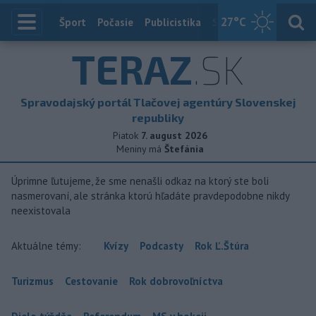
27
°C
Index
Šport
Počasie
Publicistika
Slovensko
Zahranič
TERAZ
.SK
Spravodajský portál Tlačovej agentúry Slovenskej
republiky
Piatok
7. august 2026
Meniny má
Štefánia
Úprimne ľutujeme, že sme nenašli odkaz na ktorý ste boli
nasmerovaní, ale stránka ktorú hľadáte pravdepodobne nikdy
neexistovala
Aktuálne témy:
Kvízy
Podcasty
Rok Ľ.Štúra
Turizmus
Cestovanie
Rok dobrovoľníctva