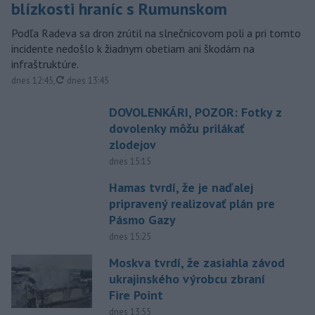
blízkosti hraníc s Rumunskom
Podľa Radeva sa dron zrútil na slnečnicovom poli a pri tomto
incidente nedošlo k žiadnym obetiam ani škodám na
infraštruktúre.
aktualizované
dnes 12:45
,
dnes 13:45
DOVOLENKÁRI, POZOR: Fotky z
dovolenky môžu prilákať
zlodejov
dnes 15:15
Hamas tvrdí, že je naďalej
pripravený realizovať plán pre
Pásmo Gazy
dnes 15:25
Moskva tvrdí, že zasiahla závod
ukrajinského výrobcu zbraní
Fire Point
dnes 13:55