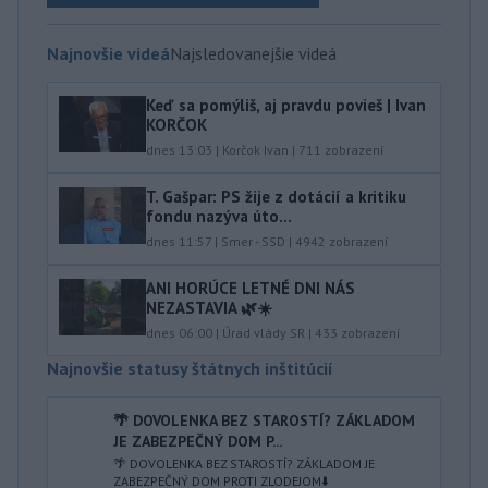
Najnovšie videá
Najsledovanejšie videá
Keď sa pomýliš, aj pravdu povieš | Ivan
KORČOK
dnes 13:03
|
Korčok Ivan
|
711
zobrazení
T. Gašpar: PS žije z dotácií a kritiku
fondu nazýva úto...
dnes 11:57
|
Smer - SSD
|
4942
zobrazení
ANI HORÚCE LETNÉ DNI NÁS
NEZASTAVIA 🌿☀️
dnes 06:00
|
Úrad vlády SR
|
433
zobrazení
Najnovšie statusy štátnych inštitúcií
🌴 DOVOLENKA BEZ STAROSTÍ? ZÁKLADOM
JE ZABEZPEČNÝ DOM P...
🌴 DOVOLENKA BEZ STAROSTÍ? ZÁKLADOM JE
ZABEZPEČNÝ DOM PROTI ZLODEJOM⬇️