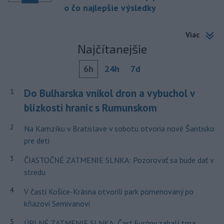
o čo najlepšie výsledky
Viac
Najčítanejšie
6h
24h
7d
Do Bulharska vnikol dron a vybuchol v
1
blízkosti hraníc s Rumunskom
2
Na Kamzíku v Bratislave v sobotu otvoria nové Šantisko
pre deti
3
ČIASTOČNÉ ZATMENIE SLNKA: Pozorovať sa bude dať v
stredu
4
V časti Košice-Krásna otvorili park pomenovaný po
kňazovi Semivanovi
5
ÚPLNÉ ZATMENIE SLNKA: Časť Európy zahalí tma,