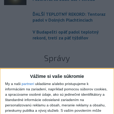
ĎALŠÍ TEPLOTNÝ REKORD: Tentoraz
padol v Dolných Plachtinciach
V Budapešti opäť padol teplotný
rekord, tretí za päť týždňov
Správy
Vážime si vaše súkromie
My a naši
partneri
ukladáme a/alebo pristupujeme k
informáciám na zariadení, napríklad pomocou súborov cookies,
a spracúvame osobné údaje, ako sú jedinečné identifikátory a
štandardné informácie odosielané zariadením na
personalizovanú reklamu a obsah, meranie reklamy a obsahu,
prieskumy publika a vývoj služieb.
S vaším povolením môže