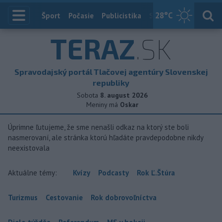
28
°C
Index
Šport
Počasie
Publicistika
Slovensko
Zahranič
TERAZ
.SK
Spravodajský portál Tlačovej agentúry Slovenskej
republiky
Sobota
8. august 2026
Meniny má
Oskar
Úprimne ľutujeme, že sme nenašli odkaz na ktorý ste boli
nasmerovaní, ale stránka ktorú hľadáte pravdepodobne nikdy
neexistovala
Aktuálne témy:
Kvízy
Podcasty
Rok Ľ.Štúra
Turizmus
Cestovanie
Rok dobrovoľníctva