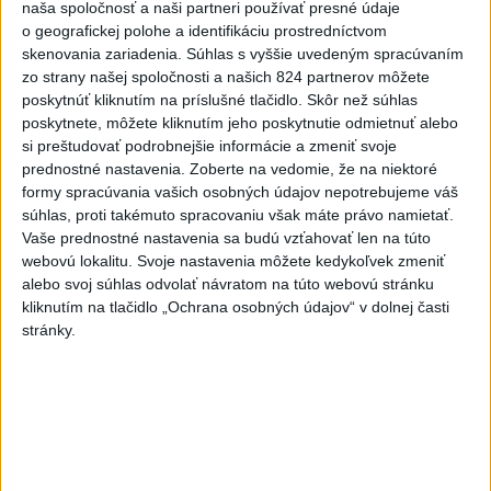
naša spoločnosť a naši partneri používať presné údaje
o geografickej polohe a identifikáciu prostredníctvom
skenovania zariadenia. Súhlas s vyššie uvedeným spracúvaním
zo strany našej spoločnosti a našich 824 partnerov môžete
poskytnúť kliknutím na príslušné tlačidlo. Skôr než súhlas
poskytnete, môžete kliknutím jeho poskytnutie odmietnuť alebo
Od septembra sa AI gramotnosť stane
si preštudovať podrobnejšie informácie a zmeniť svoje
prednostné nastavenia.
Zoberte na vedomie, že na niektoré
súčasťou vzdelávania na ZŠ
formy spracúvania vašich osobných údajov nepotrebujeme váš
súhlas, proti takémuto spracovaniu však máte právo namietať.
Žiaci sa budú podľa ministerstva učiť rozumieť tomu, ako AI
Vaše prednostné nastavenia sa budú vzťahovať len na túto
funguje, kde sú jej limity, aj to, ako si budovať zdravý vzťah k
webovú lokalitu. Svoje nastavenia môžete kedykoľvek zmeniť
technológiám.
alebo svoj súhlas odvolať návratom na túto webovú stránku
dnes 10:53
kliknutím na tlačidlo „Ochrana osobných údajov“ v dolnej časti
stránky.
Slovensko
DOVOLENKÁRI, POZOR: Fotky z
dovolenky môžu prilákať zlodejov
dnes 15:15