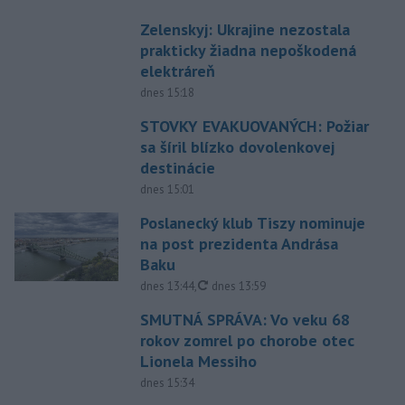
Zelenskyj: Ukrajine nezostala
prakticky žiadna nepoškodená
elektráreň
dnes 15:18
STOVKY EVAKUOVANÝCH: Požiar
sa šíril blízko dovolenkovej
destinácie
dnes 15:01
Poslanecký klub Tiszy nominuje
na post prezidenta Andrása
Baku
aktualizované
dnes 13:44
,
dnes 13:59
SMUTNÁ SPRÁVA: Vo veku 68
rokov zomrel po chorobe otec
Lionela Messiho
dnes 15:34