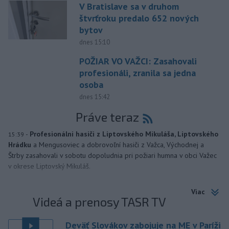
V Bratislave sa v druhom
štvrťroku predalo 652 nových
bytov
dnes 15:10
POŽIAR VO VAŽCI: Zasahovali
profesionáli, zranila sa jedna
osoba
dnes 15:42
Práve teraz
-
Profesionálni hasiči z Liptovského Mikuláša, Liptovského
15:39
Hrádku
a Mengusoviec a dobrovoľní hasiči z Važca, Východnej a
Štrby zasahovali v sobotu dopoludnia pri požiari humna v obci Važec
v okrese Liptovský Mikuláš.
Viac
Videá a prenosy TASR TV
Deväť Slovákov zabojuje na ME v Paríži