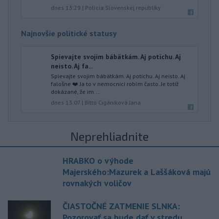
dnes 13:29
|
Polícia Slovenskej republiky
Najnovšie politické statusy
Spievajte svojim bábätkám. Aj potichu. Aj
neisto. Aj fa...
Spievajte svojim bábätkám. Aj potichu. Aj neisto. Aj
falošne ❤️ Ja to v nemocnici robím často. Je totiž
dokázané, že im...
dnes 13:07
|
Bittó Cigániková Jana
Neprehliadnite
HRABKO o výhode
Majerského:Mazurek a Laššáková majú
rovnakých voličov
ČIASTOČNÉ ZATMENIE SLNKA:
Pozorovať sa bude dať v stredu