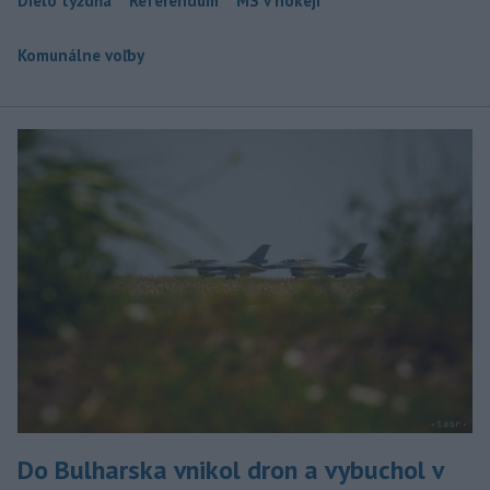
Dielo týždňa
Referendum
MS v hokeji
Komunálne voľby
Do Bulharska vnikol dron a vybuchol v