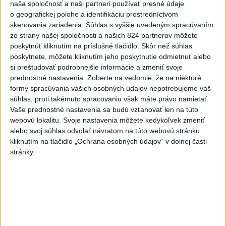
naša spoločnosť a naši partneri používať presné údaje
Do Bulharska vnikol dron a vybuchol v
1
o geografickej polohe a identifikáciu prostredníctvom
blízkosti hraníc s Rumunskom
skenovania zariadenia. Súhlas s vyššie uvedeným spracúvaním
zo strany našej spoločnosti a našich 824 partnerov môžete
2
Na Kamzíku v Bratislave v sobotu otvoria nové Šantisko
poskytnúť kliknutím na príslušné tlačidlo. Skôr než súhlas
pre deti
poskytnete, môžete kliknutím jeho poskytnutie odmietnuť alebo
si preštudovať podrobnejšie informácie a zmeniť svoje
3
ČIASTOČNÉ ZATMENIE SLNKA: Pozorovať sa bude dať v
prednostné nastavenia.
Zoberte na vedomie, že na niektoré
stredu
formy spracúvania vašich osobných údajov nepotrebujeme váš
súhlas, proti takémuto spracovaniu však máte právo namietať.
4
V časti Košice-Krásna otvorili park pomenovaný po
Vaše prednostné nastavenia sa budú vzťahovať len na túto
kňazovi Semivanovi
webovú lokalitu. Svoje nastavenia môžete kedykoľvek zmeniť
alebo svoj súhlas odvolať návratom na túto webovú stránku
5
ÚPLNÉ ZATMENIE SLNKA: Časť Európy zahalí tma,
kliknutím na tlačidlo „Ochrana osobných údajov“ v dolnej časti
hrozia dôsledky
stránky.
6
INTOXIKOVALA SA OSOBA: Požiar v Braväcove zasiahol
10 stavieb
7
Pekárka zachránila život svojim zákazníkom, ktorí sa pár
dní neukázali