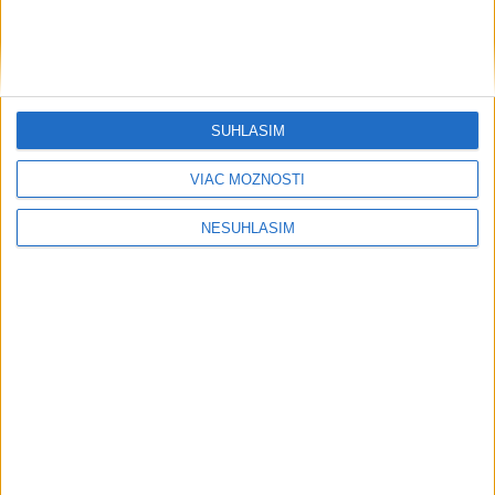
SÚHLASÍM
VIAC MOŽNOSTÍ
NESÚHLASÍM
....