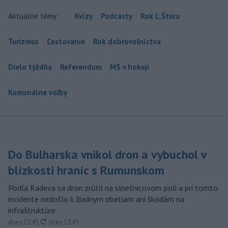
Aktuálne témy:
Kvízy
Podcasty
Rok Ľ.Štúra
Turizmus
Cestovanie
Rok dobrovoľníctva
Dielo týždňa
Referendum
MS v hokeji
Komunálne voľby
Do Bulharska vnikol dron a vybuchol v
blízkosti hraníc s Rumunskom
Podľa Radeva sa dron zrútil na slnečnicovom poli a pri tomto
incidente nedošlo k žiadnym obetiam ani škodám na
infraštruktúre.
aktualizované
dnes 12:45
,
dnes 13:45