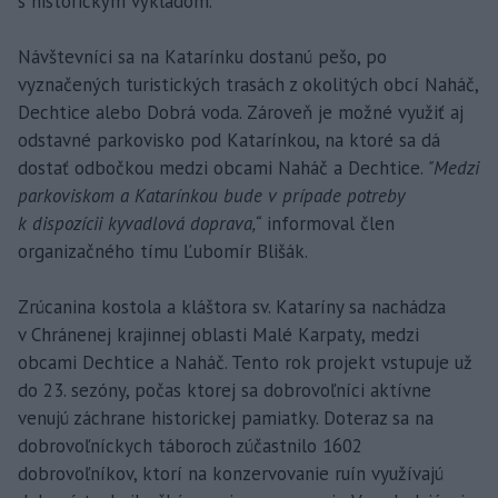
s historickým výkladom.
Návštevníci sa na Katarínku dostanú pešo, po
vyznačených turistických trasách z okolitých obcí Naháč,
Dechtice alebo Dobrá voda. Zároveň je možné využiť aj
odstavné parkovisko pod Katarínkou, na ktoré sa dá
dostať odbočkou medzi obcami Naháč a Dechtice.
"Medzi
parkoviskom a Katarínkou bude v prípade potreby
k dispozícii kyvadlová doprava,“
informoval člen
organizačného tímu Ľubomír Blišák.
Zrúcanina kostola a kláštora sv. Kataríny sa nachádza
v Chránenej krajinnej oblasti Malé Karpaty, medzi
obcami Dechtice a Naháč. Tento rok projekt vstupuje už
do 23. sezóny, počas ktorej sa dobrovoľníci aktívne
venujú záchrane historickej pamiatky. Doteraz sa na
dobrovoľníckych táboroch zúčastnilo 1602
dobrovoľníkov, ktorí na konzervovanie ruín využívajú