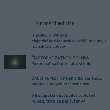
Neprehliadnite
HRABKO o výhode
Majerského:Mazurek a Laššáková majú
rovnakých voličov
ČIASTOČNÉ ZATMENIE SLNKA:
Pozorovať sa bude dať v stredu
ĎALŠÍ TEPLOTNÝ REKORD: Tentoraz
padol v Dolných Plachtinciach
V Budapešti opäť padol teplotný
rekord, tretí za päť týždňov