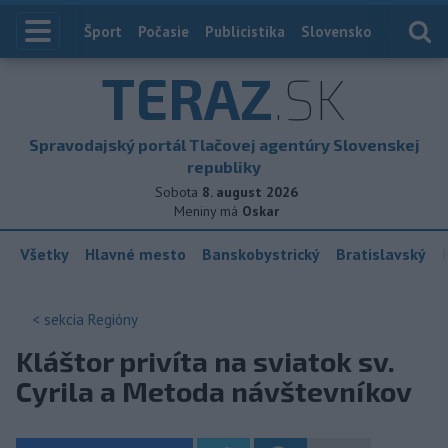
Index
Šport
Počasie
Publicistika
Slovensko
Zahranič
TERAZ
.SK
Spravodajský portál Tlačovej agentúry Slovenskej
republiky
Sobota
8. august 2026
Meniny má
Oskar
Všetky
Hlavné mesto
Banskobystrický
Bratislavský
< sekcia
Regióny
Kláštor privíta na sviatok sv.
Cyrila a Metoda návštevníkov