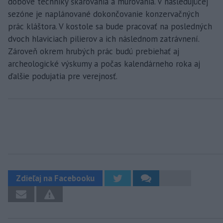
dobové techniky škárovania a murovania. V nasledujúcej
sezóne je naplánované dokončovanie konzervačných
prác kláštora. V kostole sa bude pracovať na posledných
dvoch hlaviciach pilierov a ich následnom zatrávnení.
Zároveň okrem hrubých prác budú prebiehať aj
archeologické výskumy a počas kalendárneho roka aj
ďalšie podujatia pre verejnosť.
Zdieľaj na Facebooku