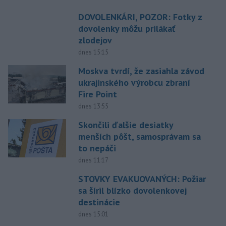
DOVOLENKÁRI, POZOR: Fotky z
dovolenky môžu prilákať
zlodejov
dnes 15:15
Moskva tvrdí, že zasiahla závod
ukrajinského výrobcu zbraní
Fire Point
dnes 13:55
Skončili ďalšie desiatky
menších pôšt, samosprávam sa
to nepáči
dnes 11:17
STOVKY EVAKUOVANÝCH: Požiar
sa šíril blízko dovolenkovej
destinácie
dnes 15:01