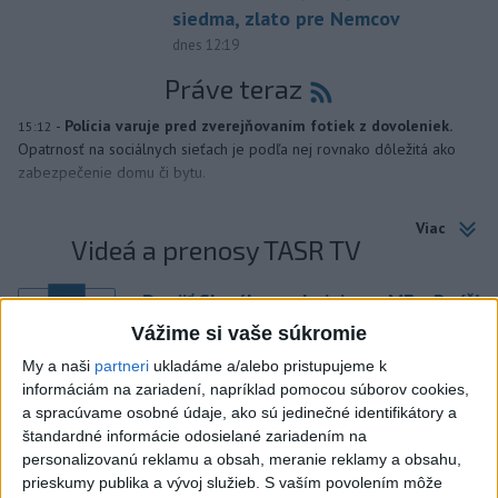
siedma, zlato pre Nemcov
dnes 12:19
Práve teraz
-
Polícia varuje pred zverejňovaním fotiek z dovoleniek.
15:12
Opatrnosť na sociálnych sieťach je podľa nej rovnako dôležitá ako
zabezpečenie domu či bytu.
Viac
Videá a prenosy TASR TV
Deväť Slovákov zabojuje na ME v Paríži
o čo najlepšie výsledky
Vážime si vaše súkromie
My a naši
partneri
ukladáme a/alebo pristupujeme k
Viac
informáciám na zariadení, napríklad pomocou súborov cookies,
Najčítanejšie
a spracúvame osobné údaje, ako sú jedinečné identifikátory a
štandardné informácie odosielané zariadením na
6h
24h
7d
personalizovanú reklamu a obsah, meranie reklamy a obsahu,
prieskumy publika a vývoj služieb.
S vaším povolením môže