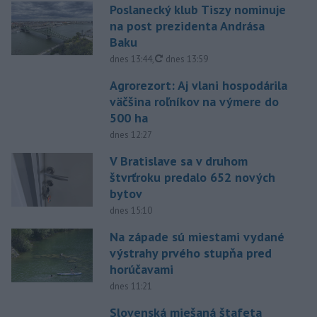
Poslanecký klub Tiszy nominuje
na post prezidenta Andrása
Baku
aktualizované
dnes 13:44
,
dnes 13:59
Agrorezort: Aj vlani hospodárila
väčšina roľníkov na výmere do
500 ha
dnes 12:27
V Bratislave sa v druhom
štvrťroku predalo 652 nových
bytov
dnes 15:10
Na západe sú miestami vydané
výstrahy prvého stupňa pred
horúčavami
dnes 11:21
Slovenská miešaná štafeta