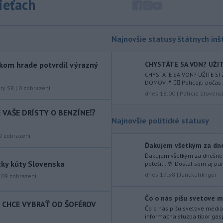
sieťach
-
Silné búrky vo štvrtok
12:00
vyvolali v hornatých oblastiach
západného
Rakúska povodne a
zosuvy pôdy.
Najnovšie statusy štátnych inšt
-
Slovenský
11:51
CHYSTÁTE SA VON? UŽITE
kom hrade potvrdil výrazný
hydrometeorologický ústav (SHMÚ)
CHYSTÁTE SA VON? UŽITE SI
varuje v piatok
pred búrkami vo
DOMOV📍 👮‍♂️ Policajti počas 
viacerých okresoch stredného a
úry SR
|
0
zobrazení
dnes 18:00
|
Polícia Slovens
východného Slovenska. Vydal preto
výstrahu prvého stupňa.
IE VAŠE DRÍSTY O BENZÍNE⁉️
Najnovšie politické statusy
-
Ministerstvo vnútra (MV) SR
11:18
9
zobrazení
požiada Národný bezpečnostný
úrad
Ďakujem všetkým za dnešn
(NBÚ) o nezávislé odborné posúdenie
Ďakujem všetkým za dnešné pr
dodaných radarových zariadení, ktoré
tky kúty Slovenska
potešili. 🥂 Dostal som aj pár
sú v pilotnej prevádzke.
dnes 17:58
|
Janckulík Igor
509
zobrazení
-
Pre pretrvávajúce sucho,
11:03
horúčavy a nedostatok pitnej vody
Čo o nás píšu svetové mé
T CHCE VYBRAŤ OD ŠOFÉROV
boli do odvolania vyhlásené
Čo o nás píšu svetové média 
informacna sluzba tibor gas
mimoriadne situácie v obciach Nižný