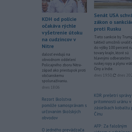
Senát USA schvá
KDH od polície
zákon o sankciá
očakáva rýchle
proti Rusku
vyšetrenie útoku
Tieto sankcie by Trum
na cudzincov v
taktiež umožnili uvaliť 
Nitre
do výšky 100 percent n
tovary krajín, ktoré sú
dalosť evidujú na
hlavnými odberateľmi
obvodnom oddelení
ruskej ropy a plynu vrá
Policajného zboru Nitra-
Číny a Indie.
západ ako priestupok proti
aktualiz
dnes 19:50
,
dnes 20:
občianskemu
spolunažívaniu.
dnes 18:06
KDR prešetrí správy
Rezort školstva
prítomnosti uránu v
pomôže samosprávam s
zásielkach kobaltu 
určovaním školských
Čínu
obvodov
AFP: Za falošným
O jedného prevádzača