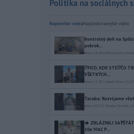
Politika na sociálnych 
Najnovšie videá
Najsledovanejšie videá
Kontrolný deň na Spišs
pokrok...
dnes 18:09
|
Ministerstvo kult
⁉️FICO, KDE STE⁉️ČO T
VŠETKÝCH...
dnes 17:02
|
Jakab Július
|
113
Taraba: Rozvíjame vše
dnes 16:57
|
Taraba Tomáš
|
1
🔥 ZBLÁZNILI SA❓️ŠTÁ
10x VIAC P...