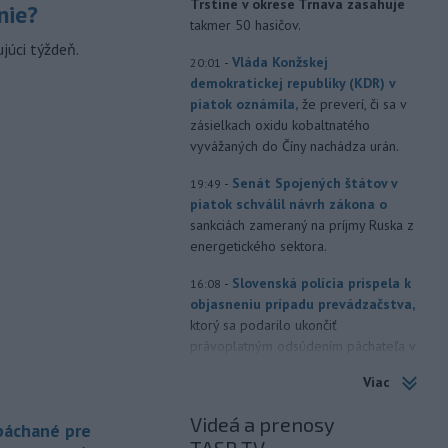
Trstíne v okrese Trnava zasahuje
nie?
takmer 50 hasičov.
júci týždeň.
-
Vláda Konžskej
20:01
demokratickej republiky (KDR) v
piatok oznámila,
že preverí, či sa v
zásielkach oxidu kobaltnatého
vyvážaných do Číny nachádza urán.
-
Senát Spojených štátov v
19:49
piatok schválil návrh zákona o
sankciách zameraný na príjmy Ruska z
energetického sektora.
-
Slovenská polícia prispela k
16:08
objasneniu prípadu prevádzačstva,
ktorý sa podarilo ukončiť
právoplatným odsúdením páchateľa v
Maďarsku.
Viac
-
Piatkový požiar v
15:21
Videá a prenosy
bratislavskej rafinérii Slovnaft je
 páchané pre
pod kontrolou.
Príčina jeho vzniku