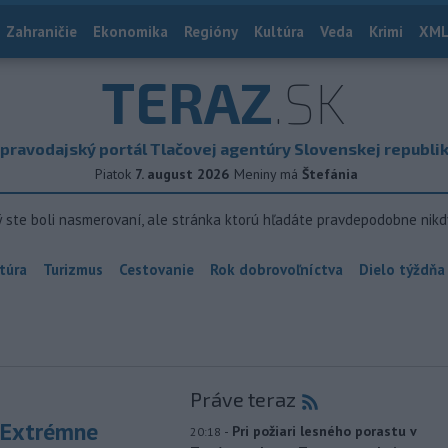
Zahraničie
Ekonomika
Regióny
Kultúra
Veda
Krimi
XML
TERAZ
.SK
pravodajský portál Tlačovej agentúry Slovenskej republi
Piatok
7. august 2026
Meniny má
Štefánia
ý ste boli nasmerovaní, ale stránka ktorú hľadáte pravdepodobne nikd
túra
Turizmus
Cestovanie
Rok dobrovoľníctva
Dielo týždňa
Práve teraz
 Extrémne
-
Pri požiari lesného porastu v
20:18