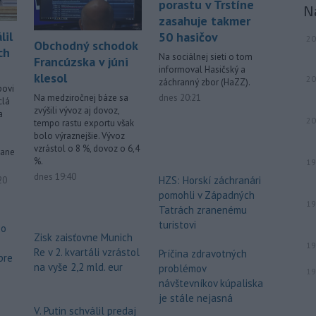
porastu v Trstíne
N
zasahuje takmer
lil
50 hasičov
20
Obchodný schodok
ch
Na sociálnej sieti o tom
Francúzska v júni
informoval Hasičský a
klesol
20
záchranný zbor (HaZZ).
povi
dnes 20:21
Na medziročnej báze sa
clá
zvýšili vývoz aj dovoz,
a
20
tempo rastu exportu však
bolo výraznejšie. Vývoz
vzrástol o 8 %, dovoz o 6,4
tane
%.
19
dnes 19:40
HZS: Horskí záchranári
ované
20
pomohli v Západných
19
Tatrách zranenému
turistovi
 o
Zisk zaisťovne Munich
19
Re v 2. kvartáli vzrástol
Príčina zdravotných
pre
na vyše 2,2 mld. eur
problémov
19
návštevníkov kúpaliska
je stále nejasná
V. Putin schválil predaj