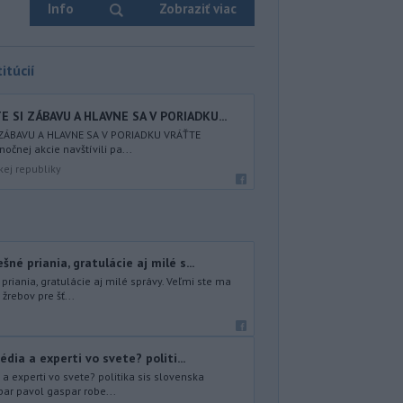
Info
Zobraziť viac
itúcií
 SI ZÁBAVU A HLAVNE SA V PORIADKU...
 ZÁBAVU A HLAVNE SA V PORIADKU VRÁŤTE
nočnej akcie navštívili pa...
kej republiky
é priania, gratulácie aj milé s...
iania, gratulácie aj milé správy. Veľmi ste ma
 žrebov pre šť...
dia a experti vo svete? politi...
a experti vo svete? politika sis slovenska
par pavol gaspar robe...