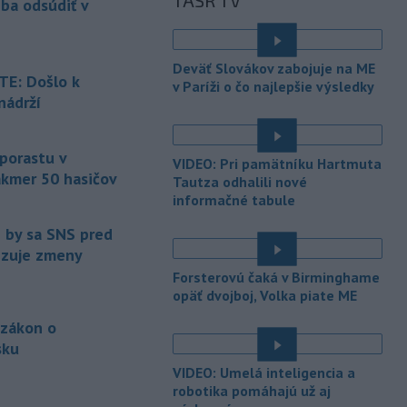
TASR TV
eba odsúdiť v
bude predmetom vyšetrovania. Pre
TASR to potvrdil hovorca rafinérie
Anton Molnár.
Deväť Slovákov zabojuje na ME
E: Došlo k
v Paríži o čo najlepšie výsledky
-
Ministerstvo kultúry (MK) SR
15:17
nádrží
upraví verziu opatrenia o
é
podrobnostiach poskytovania dotácií v
pôsobnosti rezortu.
 porastu v
VIDEO: Pri pamätníku Hartmuta
akmer 50 hasičov
-
V bratislavskej rafinérii
Tautza odhalili nové
14:17
Slovnaft horí uskladnený ropný
informačné tabule
produkt.
TASR o tom informovala
e by sa SNS pred
rafinéria s tým, že obyvateľom nehrozí
vizuje zmeny
nebezpečenstvo.
Forsterovú čaká v Birminghame
-
Jedným zo zdravotných rizík
13:50
opäť dvojboj, Volka piate ME
na festivale môže byť vyššia
 zákon o
úroveň
hluku. Je preto dobré držať sa
sku
ďalej od reproduktorov, používať
chrániče sluchu či dodržiavať
é
VIDEO: Umelá inteligencia a
prestávky.
robotika pomáhajú už aj