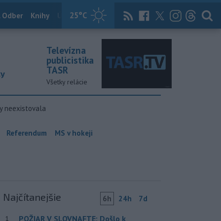
25
°C
 Odber
Knihy
Útulkovo
Magazín
News Now
Archív
TASR
Televízna
publicistika
TASR
ky
Všetky relácie
y neexistovala
Referendum
MS v hokeji
Najčítanejšie
6h
24h
7d
POŽIAR V SLOVNAFTE: Došlo k
1