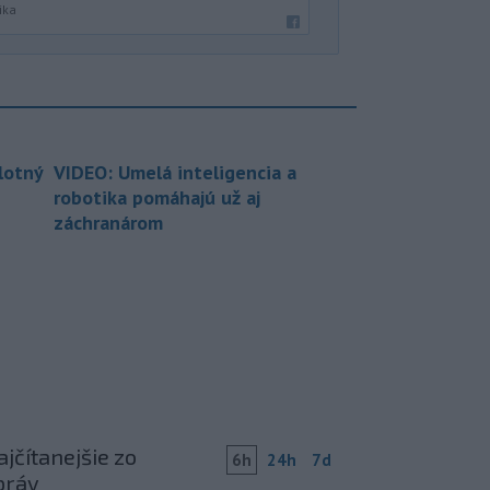
ika
lotný
VIDEO: Umelá inteligencia a
robotika pomáhajú už aj
záchranárom
jčítanejšie zo
6h
24h
7d
práv