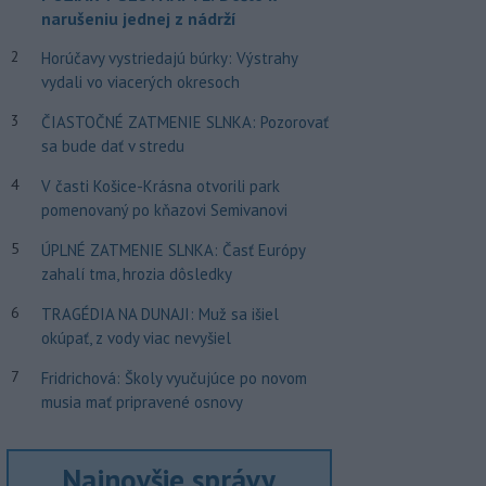
narušeniu jednej z nádrží
2
Horúčavy vystriedajú búrky: Výstrahy
vydali vo viacerých okresoch
3
ČIASTOČNÉ ZATMENIE SLNKA: Pozorovať
sa bude dať v stredu
4
V časti Košice-Krásna otvorili park
pomenovaný po kňazovi Semivanovi
5
ÚPLNÉ ZATMENIE SLNKA: Časť Európy
zahalí tma, hrozia dôsledky
6
TRAGÉDIA NA DUNAJI: Muž sa išiel
okúpať, z vody viac nevyšiel
7
Fridrichová: Školy vyučujúce po novom
musia mať pripravené osnovy
Najnovšie správy