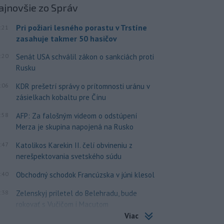
ajnovšie
zo Správ
Pri požiari lesného porastu v Trstíne
:21
zasahuje takmer 50 hasičov
:20
Senát USA schválil zákon o sankciách proti
Rusku
:06
KDR prešetrí správy o prítomnosti uránu v
zásielkach kobaltu pre Čínu
:58
AFP: Za falošným videom o odstúpení
Merza je skupina napojená na Rusko
:47
Katolikos Karekin II. čelí obvineniu z
nerešpektovania svetského súdu
:40
Obchodný schodok Francúzska v júni klesol
:38
Zelenskyj priletel do Belehradu, bude
rokovať s Vučičom i Macutom
Viac