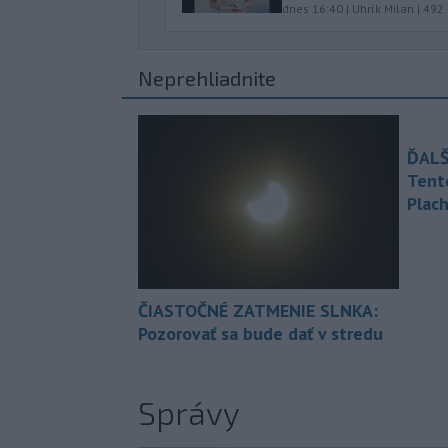
dnes 16:40
|
Uhrík Milan
|
492
Neprehliadnite
ĎALŠ
Tent
Plach
ČIASTOČNÉ ZATMENIE SLNKA:
Pozorovať sa bude dať v stredu
Správy