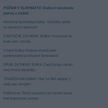
POŽIAR V SLOVNAFTE: Došlo k narušeniu
jednej z nádrží
Horúčavy vystriedajú búrky: Výstrahy vydali
vo viacerých okresoch
ČIASTOČNÉ ZATMENIE SLNKA: Pozorovať sa
bude dať v stredu
V časti Košice-Krásna otvorili park
pomenovaný po kňazovi Semivanovi
ÚPLNÉ ZATMENIE SLNKA: Časť Európy zahalí
tma, hrozia dôsledky
TRAGÉDIA NA DUNAJI: Muž sa išiel okúpať, z
vody viac nevyšiel
Fridrichová: Školy vyučujúce po novom musia
mať pripravené osnovy