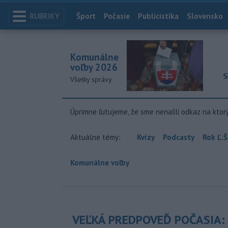
RUBRIKY
Index
Šport
Počasie
Publicistika
Slovensko
Komunálne
voľby 2026
S
Všetky správy
Úprimne ľutujeme, že sme nenašli odkaz na ktor
Aktuálne témy:
Kvízy
Podcasty
Rok Ľ.Š
Komunálne voľby
VEĽKÁ PREDPOVEĎ POČASIA: