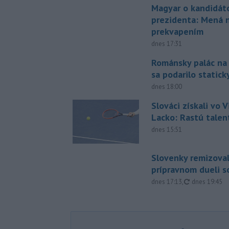
Magyar o kandidát
prezidenta: Mená 
prekvapením
dnes 17:31
Románsky palác na
sa podarilo statick
dnes 18:00
Slováci získali vo V
Lacko: Rastú talen
dnes 15:51
Slovenky remizoval
prípravnom dueli s
aktualizovan
dnes 17:13
,
dnes 19:45