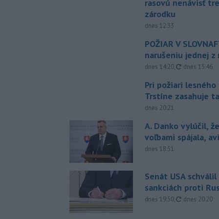
rasovú nenávisť tr
zárodku
dnes 12:33
POŽIAR V SLOVNAFT
narušeniu jednej z 
aktualizovan
dnes 14:20
,
dnes 15:46
Pri požiari lesného
Trstíne zasahuje t
dnes 20:21
A. Danko vylúčil, ž
voľbami spájala, a
dnes 18:51
Senát USA schválil
sankciách proti Ru
aktualizovan
dnes 19:50
,
dnes 20:20