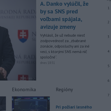
-
Národná diaľničná
10:15
A. Danko vylúčil, že
spoločnosť (NDS) ukončila výmenu
1
by sa SNS pred
mostného
záveru na ľavej strane
mosta Lanfranconi, ktorý je súčasťou
voľbami spájala,
bratislavskej diaľnice D2.
2
avizuje zmeny
-
Počet potvrdených prípadov
10:02
Vyhlásil, že už nebude niesť
nákazy vírusovým ochorením
ebola
3
zodpovednosť za „zbabrané
v Konžskej demokratickej republike
zonácie, odposluchy ani za iné
(KDR) presiahol hranicu 4000.
veci, s ktorými SNS nemá nič
4
Viac >
spoločné“.
dnes 18:51
5
6
Ekonomika
Regióny
7
Pri požiari lesného