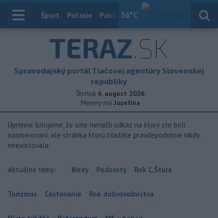
36
°C
Index
Šport
Počasie
Publicistika
Slovensko
Zahranič
TERAZ
.SK
Spravodajský portál Tlačovej agentúry Slovenskej
republiky
Štvrtok
6. august 2026
Meniny má
Jozefína
Úprimne ľutujeme, že sme nenašli odkaz na ktorý ste boli
nasmerovaní, ale stránka ktorú hľadáte pravdepodobne nikdy
neexistovala
Aktuálne témy:
Kvízy
Podcasty
Rok Ľ.Štúra
Turizmus
Cestovanie
Rok dobrovoľníctva