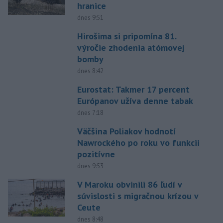
hranice
dnes 9:51
Hirošima si pripomína 81.
výročie zhodenia atómovej
bomby
dnes 8:42
Eurostat: Takmer 17 percent
Európanov užíva denne tabak
dnes 7:18
Väčšina Poliakov hodnotí
Nawrockého po roku vo funkcii
pozitívne
dnes 9:53
V Maroku obvinili 86 ľudí v
súvislosti s migračnou krízou v
Ceute
dnes 8:48