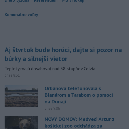
Dielo týždňa
Referendum
MS v hokeji
Komunálne voľby
Aj štvrtok bude horúci, dajte si pozor na
búrky a silnejší vietor
Teploty majú dosahovať nad 38 stupňov Celzia.
dnes 8:31
Orbánová telefonovala s
Blanárom a Tarabom o pomoci
na Dunaji
dnes 9:06
NOVÝ DOMOV: Medveď Artur z
košickej zoo odchádza za