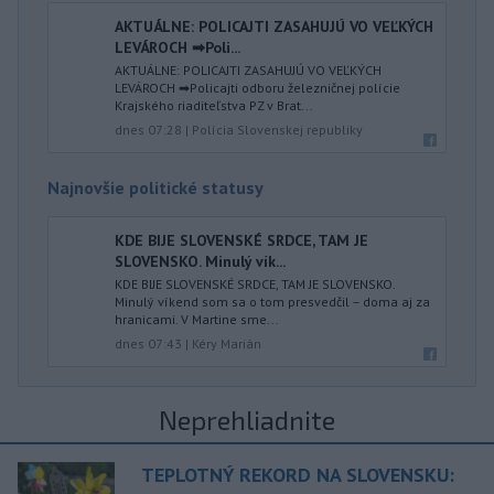
AKTUÁLNE: POLICAJTI ZASAHUJÚ VO VEĽKÝCH
LEVÁROCH ➡Poli...
AKTUÁLNE: POLICAJTI ZASAHUJÚ VO VEĽKÝCH
LEVÁROCH ➡Policajti odboru železničnej polície
Krajského riaditeľstva PZ v Brat...
dnes 07:28
|
Polícia Slovenskej republiky
Najnovšie politické statusy
KDE BIJE SLOVENSKÉ SRDCE, TAM JE
SLOVENSKO. Minulý vík...
KDE BIJE SLOVENSKÉ SRDCE, TAM JE SLOVENSKO.
Minulý víkend som sa o tom presvedčil – doma aj za
hranicami. V Martine sme...
dnes 07:43
|
Kéry Marián
Neprehliadnite
TEPLOTNÝ REKORD NA SLOVENSKU: