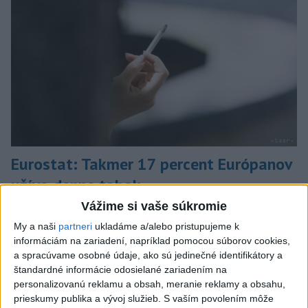
Eurostat: Takmer 17 percent Európanov
užíva denne tabak
Vážime si vaše súkromie
V roku 2025 okolo 16,5 percenta ľudí vo veku 16 rokov a viac
v členských krajinách Európskej únie (EÚ) denne užívalo tabak
My a naši
partneri
ukladáme a/alebo pristupujeme k
a s ním súvisiace výrobky.
informáciám na zariadení, napríklad pomocou súborov cookies,
a spracúvame osobné údaje, ako sú jedinečné identifikátory a
dnes 7:18
štandardné informácie odosielané zariadením na
Slovensko
personalizovanú reklamu a obsah, meranie reklamy a obsahu,
prieskumy publika a vývoj služieb.
S vaším povolením môže