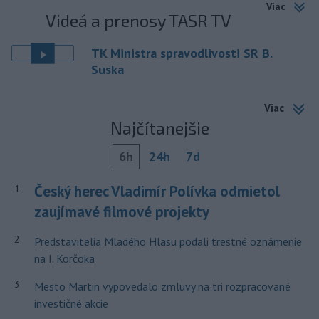
Viac
Videá a prenosy TASR TV
TK Ministra spravodlivosti SR B.
Suska
Viac
Najčítanejšie
6h
24h
7d
Český herec Vladimír Polívka odmietol
1
zaujímavé filmové projekty
2
Predstavitelia Mladého Hlasu podali trestné oznámenie
na I. Korčoka
3
Mesto Martin vypovedalo zmluvy na tri rozpracované
investičné akcie