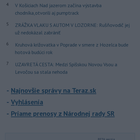
4
V Košiciach Nad jazerom začína výstavba
chodníka,otvorili aj pumptrack
5
ZRÁŽKA VLAKU S AUTOM V LOZORNE: Rušňovodič jej
už nedokázal zabrániť
6
Kruhová križovatka v Poprade v smere z Hozelca bude
hotová budúci rok
7
UZAVRETÁ CESTA: Medzi Spišskou Novou Vsou a
Levočou sa stala nehoda
Najnovšie správy na Teraz.sk
Vyhlásenia
Priame prenosy z Národnej rady SR