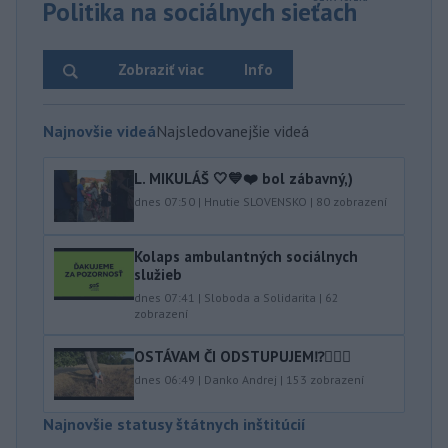
Politika na sociálnych sieťach
Zobraziť viac
Info
Najnovšie videá
Najsledovanejšie videá
L. MIKULÁŠ 🤍💙❤️ bol zábavný,)
dnes 07:50
|
Hnutie SLOVENSKO
|
80
zobrazení
Kolaps ambulantných sociálnych
služieb
dnes 07:41
|
Sloboda a Solidarita
|
62
zobrazení
OSTÁVAM ČI ODSTUPUJEM⁉️🤷🏻‍♂️
dnes 06:49
|
Danko Andrej
|
153
zobrazení
Najnovšie statusy štátnych inštitúcií