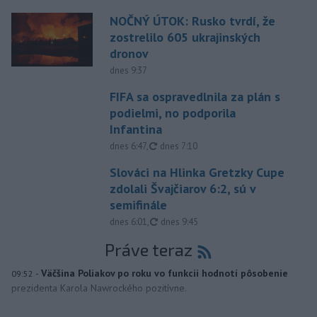
NOČNÝ ÚTOK: Rusko tvrdí, že
zostrelilo 605 ukrajinských
dronov
dnes 9:37
FIFA sa ospravedlnila za plán s
podielmi, no podporila
Infantina
aktualizované
dnes 6:47
,
dnes 7:10
Slováci na Hlinka Gretzky Cupe
zdolali Švajčiarov 6:2, sú v
semifinále
aktualizované
dnes 6:01
,
dnes 9:45
Práve teraz
-
Väčšina Poliakov po roku vo funkcii hodnotí pôsobenie
09:52
prezidenta Karola Nawrockého pozitívne.