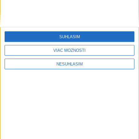
SÚHLASÍM
VIAC MOŽNOSTÍ
NESÚHLASÍM
....