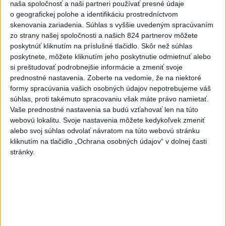
naša spoločnosť a naši partneri používať presné údaje
Orbánová telefonovala s Blanárom a
o geografickej polohe a identifikáciu prostredníctvom
Tarabom o pomoci na Dunaji
skenovania zariadenia. Súhlas s vyššie uvedeným spracúvaním
dnes 9:06
zo strany našej spoločnosti a našich 824 partnerov môžete
poskytnúť kliknutím na príslušné tlačidlo. Skôr než súhlas
poskytnete, môžete kliknutím jeho poskytnutie odmietnuť alebo
Filip Kuffa tvrdí, že eurokomisia mu dala za pravdu pri
si preštudovať podrobnejšie informácie a zmeniť svoje
zonácii
prednostné nastavenia.
Zoberte na vedomie, že na niektoré
formy spracúvania vašich osobných údajov nepotrebujeme váš
T. Taraba: SR pomáha Maďarsku s vodou aj napriek tomu, že
súhlas, proti takémuto spracovaniu však máte právo namietať.
je jej málo
Vaše prednostné nastavenia sa budú vzťahovať len na túto
webovú lokalitu. Svoje nastavenia môžete kedykoľvek zmeniť
SLOVENSKÍ POLICAJTI V CHORVÁTSKU: Pomáhali i pri
alebo svoj súhlas odvolať návratom na túto webovú stránku
podvode s ubytovaním
kliknutím na tlačidlo „Ochrana osobných údajov“ v dolnej časti
stránky.
Zahraničie
Pakistan dúfa,že dohoda o Hormuze
pomôže obnoviť rokovania Iránu s
USA
dnes 9:58