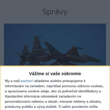
Správy
Vážime si vaše súkromie
My a naši
partneri
ukladáme a/alebo pristupujeme k
informáciám na zariadení, napríklad pomocou súborov cookies,
a spracúvame osobné údaje, ako sú jedinečné identifikátory a
Typ dronu, ktorý vybuchol v Bulharsku,
štandardné informácie odosielané zariadením na
personalizovanú reklamu a obsah, meranie reklamy a obsahu,
využíva ukrajinská armáda
prieskumy publika a vývoj služieb.
S vaším povolením môže