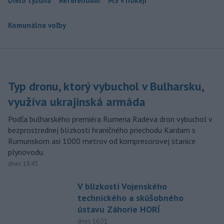
Dielo týždňa
Referendum
MS v hokeji
Komunálne voľby
Typ dronu, ktorý vybuchol v Bulharsku,
využíva ukrajinská armáda
Podľa bulharského premiéra Rumena Radeva dron vybuchol v
bezprostrednej blízkosti hraničného priechodu Kardam s
Rumunskom asi 1000 metrov od kompresorovej stanice
plynovodu.
dnes 18:43
V blízkosti Vojenského
technického a skúšobného
ústavu Záhorie HORÍ
dnes 16:51