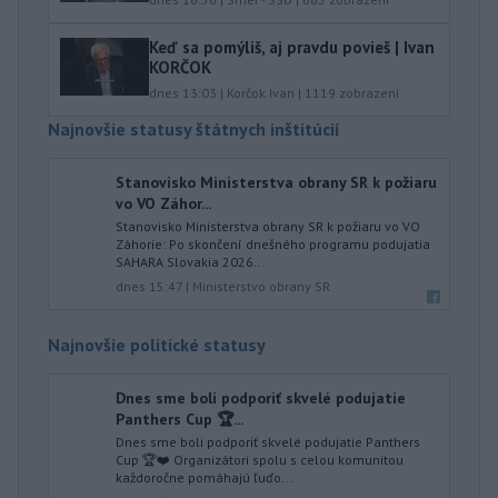
Keď sa pomýliš, aj pravdu povieš | Ivan
KORČOK
dnes 13:03
|
Korčok Ivan
|
1119
zobrazení
Najnovšie statusy štátnych inštitúcií
Stanovisko Ministerstva obrany SR k požiaru
vo VO Záhor...
Stanovisko Ministerstva obrany SR k požiaru vo VO
Záhorie: Po skončení dnešného programu podujatia
SAHARA Slovakia 2026...
dnes 15:47
|
Ministerstvo obrany SR
Najnovšie politické statusy
Dnes sme boli podporiť skvelé podujatie
Panthers Cup 🏆...
Dnes sme boli podporiť skvelé podujatie Panthers
Cup 🏆❤️ Organizátori spolu s celou komunitou
každoročne pomáhajú ľuďo...