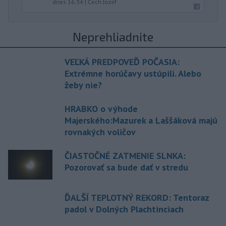
dnes 16:34
|
Cech Jozef
Neprehliadnite
VEĽKÁ PREDPOVEĎ POČASIA:
Extrémne horúčavy ustúpili. Alebo
žeby nie?
HRABKO o výhode
Majerského:Mazurek a Laššáková majú
rovnakých voličov
ČIASTOČNÉ ZATMENIE SLNKA:
Pozorovať sa bude dať v stredu
ĎALŠÍ TEPLOTNÝ REKORD: Tentoraz
padol v Dolných Plachtinciach