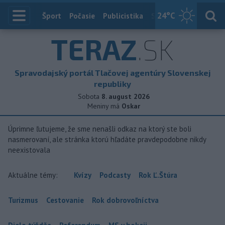
24
°C
Index
Šport
Počasie
Publicistika
Slovensko
Zahranič
TERAZ
.SK
Spravodajský portál Tlačovej agentúry Slovenskej
republiky
Sobota
8. august 2026
Meniny má
Oskar
Úprimne ľutujeme, že sme nenašli odkaz na ktorý ste boli
nasmerovaní, ale stránka ktorú hľadáte pravdepodobne nikdy
neexistovala
Aktuálne témy:
Kvízy
Podcasty
Rok Ľ.Štúra
Turizmus
Cestovanie
Rok dobrovoľníctva