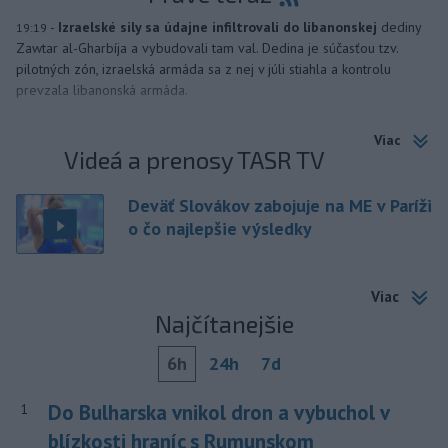
-
Izraelské sily sa údajne infiltrovali do libanonskej
dediny
19:19
Zawtar al-Gharbíja a vybudovali tam val. Dedina je súčasťou tzv.
pilotných zón, izraelská armáda sa z nej v júli stiahla a kontrolu
prevzala libanonská armáda.
Viac
Videá a prenosy TASR TV
Deväť Slovákov zabojuje na ME v Paríži
o čo najlepšie výsledky
Viac
Najčítanejšie
6h
24h
7d
Do Bulharska vnikol dron a vybuchol v
1
blízkosti hraníc s Rumunskom