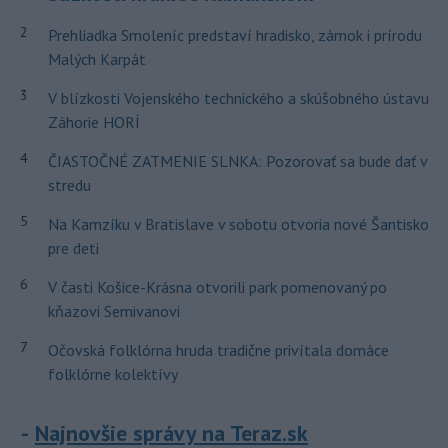
2
Prehliadka Smoleníc predstaví hradisko, zámok i prírodu
Malých Karpát
3
V blízkosti Vojenského technického a skúšobného ústavu
Záhorie HORÍ
4
ČIASTOČNÉ ZATMENIE SLNKA: Pozorovať sa bude dať v
stredu
5
Na Kamzíku v Bratislave v sobotu otvoria nové Šantisko
pre deti
6
V časti Košice-Krásna otvorili park pomenovaný po
kňazovi Semivanovi
7
Očovská folklórna hruda tradične privítala domáce
folklórne kolektívy
Najnovšie správy na Teraz.sk