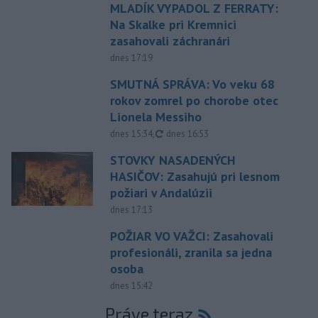
MLADÍK VYPADOL Z FERRATY:
Na Skalke pri Kremnici
zasahovali záchranári
dnes 17:19
SMUTNÁ SPRÁVA: Vo veku 68
rokov zomrel po chorobe otec
Lionela Messiho
aktualizované
dnes 15:34
,
dnes 16:53
STOVKY NASADENÝCH
HASIČOV: Zasahujú pri lesnom
požiari v Andalúzii
dnes 17:13
POŽIAR VO VAŽCI: Zasahovali
profesionáli, zranila sa jedna
osoba
dnes 15:42
Práve teraz