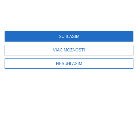
SÚHLASÍM
VIAC MOŽNOSTÍ
NESÚHLASÍM
....