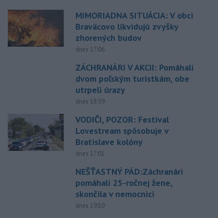
MIMORIADNA SITUÁCIA: V obci
Braväcovo likvidujú zvyšky
zhorených budov
dnes 17:06
ZÁCHRANÁRI V AKCII: Pomáhali
dvom poľským turistkám, obe
utrpeli úrazy
dnes 18:39
VODIČI, POZOR: Festival
Lovestream spôsobuje v
Bratislave kolóny
dnes 17:01
NEŠŤASTNÝ PÁD:Záchranári
pomáhali 25-ročnej žene,
skončila v nemocnici
dnes 19:10