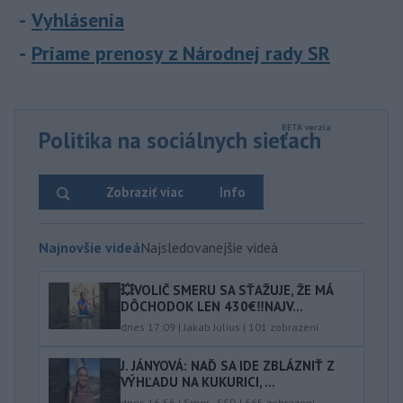
Vyhlásenia
Priame prenosy z Národnej rady SR
Politika na sociálnych sieťach
Zobraziť viac
Info
Najnovšie videá
Najsledovanejšie videá
💥VOLIČ SMERU SA SŤAŽUJE, ŽE MÁ
DÔCHODOK LEN 430€‼️NAJV...
dnes 17:09
|
Jakab Július
|
101
zobrazení
J. JÁNYOVÁ: NAĎ SA IDE ZBLÁZNIŤ Z
VÝHĽADU NA KUKURICI, ...
dnes 16:56
|
Smer - SSD
|
665
zobrazení