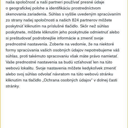
naša spoločnosť a naši partneri používať presné údaje
alkoholu
o geografickej polohe a identifikáciu prostredníctvom
skenovania zariadenia. Súhlas s vyššie uvedeným spracúvaním
MZVEZ: V Nemecku zavedú zákaz konzumácie alkoholu na
zo strany našej spoločnosti a našich 824 partnerov môžete
staniciach
poskytnúť kliknutím na príslušné tlačidlo. Skôr než súhlas
poskytnete, môžete kliknutím jeho poskytnutie odmietnuť alebo
POZOR NA HARÚČAVY: SHMÚ vydalo výstrahy prvého
si preštudovať podrobnejšie informácie a zmeniť svoje
stupňa pred teplom
prednostné nastavenia.
Zoberte na vedomie, že na niektoré
formy spracúvania vašich osobných údajov nepotrebujeme váš
Zahraničie
súhlas, proti takémuto spracovaniu však máte právo namietať.
Vaše prednostné nastavenia sa budú vzťahovať len na túto
Najmenej 21 mŕtvych po zrážke
webovú lokalitu. Svoje nastavenia môžete kedykoľvek zmeniť
dvoch autobusov na juhu Nigeru
alebo svoj súhlas odvolať návratom na túto webovú stránku
kliknutím na tlačidlo „Ochrana osobných údajov“ v dolnej časti
dnes 7:30
stránky.
Dúhový pochod v Prahe prilákal desaťtisíce účastníkov
Nemecko po incidente rozšíri výskum v oblasti ochrany pred
dronmi