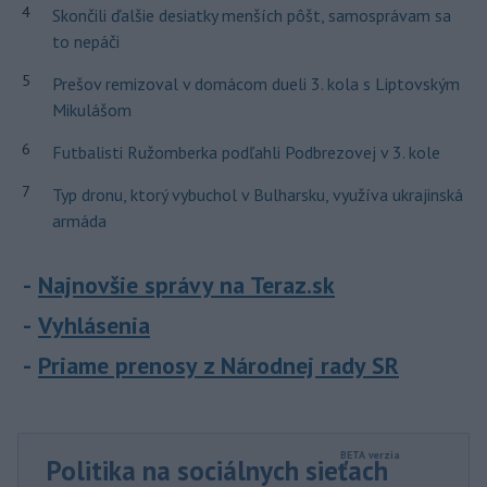
4
Skončili ďalšie desiatky menších pôšt, samosprávam sa
to nepáči
5
Prešov remizoval v domácom dueli 3. kola s Liptovským
Mikulášom
6
Futbalisti Ružomberka podľahli Podbrezovej v 3. kole
7
Typ dronu, ktorý vybuchol v Bulharsku, využíva ukrajinská
armáda
Najnovšie správy na Teraz.sk
Vyhlásenia
Priame prenosy z Národnej rady SR
Politika na sociálnych sieťach