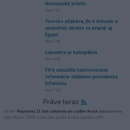
Hormuzský prieliv
dnes 7:15
Turecko očakáva, že k dohode o
spoločnej obrane sa pripojí aj
Egypt
dnes 7:06
Ľubomíra je kolegiálna
dnes 6:45
FIFA odsúdila kontroverzné
informácie ohľadom prezidenta
Infantina
dnes 7:10
Práve teraz
-
Najmenej 21 ľudí zahynulo po zrážke dvoch
autobusov na
07:29
juhu Nigeru. TASR o tom píše podľa správy agentúry AFP.