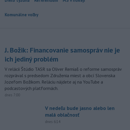
Dielo týždňa
Referendum
MS v hokeji
Komunálne voľby
J. Božik: Financovanie samospráv nie je
ich jediný problém
V relácii Štúdio TASR sa Oliver Remiaš o reforme samospráv
rozprával s predsedom Združenia miest a obcí Slovenska
Jozefom Božikom. Reláciu nájdete aj na YouTube a
podcastových platformách.
dnes 7:00
V nedeľu bude jasno alebo len
malá oblačnosť
dnes 6:14