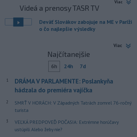
Viac
Videá a prenosy TASR TV
Deväť Slovákov zabojuje na ME v Paríži
o čo najlepšie výsledky
Viac
Najčítanejšie
6h
24h
7d
DRÁMA V PARLAMENTE: Poslankyňa
1
hádzala do premiéra vajíčka
2
SMRŤ V HORÁCH: V Západných Tatrách zomrel 76-ročný
turista
3
VEĽKÁ PREDPOVEĎ POČASIA: Extrémne horúčavy
ustúpili. Alebo žeby nie?