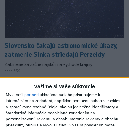
Slovensko čakajú astronomické úkazy,
zatmenie Slnka striedajú Perzeidy
Zatmenie sa začne najskôr na východe krajiny.
dnes 7:36
Slovensko
Vážime si vaše súkromie
My a naši
partneri
ukladáme a/alebo pristupujeme k
Fico: Suchá musia viesť k
informáciám na zariadení, napríklad pomocou súborov cookies,
razantnejšej ochrane vody na
a spracúvame osobné údaje, ako sú jedinečné identifikátory a
Slovensku
štandardné informácie odosielané zariadením na
včera 21:39
personalizovanú reklamu a obsah, meranie reklamy a obsahu,
prieskumy publika a vývoj služieb.
S vaším povolením môže
Polícia vyzýva mladých, aby boli opatrní s požívaním