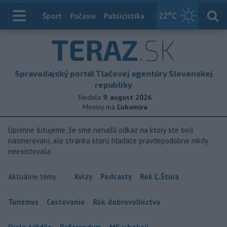
22
°C
Index
Šport
Počasie
Publicistika
Slovensko
Zahranič
TERAZ
.SK
Spravodajský portál Tlačovej agentúry Slovenskej
republiky
Nedela
9. august 2026
Meniny má
Ľubomíra
Úprimne ľutujeme, že sme nenašli odkaz na ktorý ste boli
nasmerovaní, ale stránka ktorú hľadáte pravdepodobne nikdy
neexistovala
Aktuálne témy:
Kvízy
Podcasty
Rok Ľ.Štúra
Turizmus
Cestovanie
Rok dobrovoľníctva