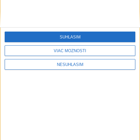
OTESTUJTE SA: Poznáte Odyseovu
antickú cestu domov?
Rezort vnútra nemôže zapísať zväzok
osôb rovnakého pohlavia do matriky
SÚHLASÍM
HOMOLA: Chcem byť prvým Slovákom
VIAC MOŽNOSTÍ
s Tour Card
NESÚHLASÍM
Publicistika
....