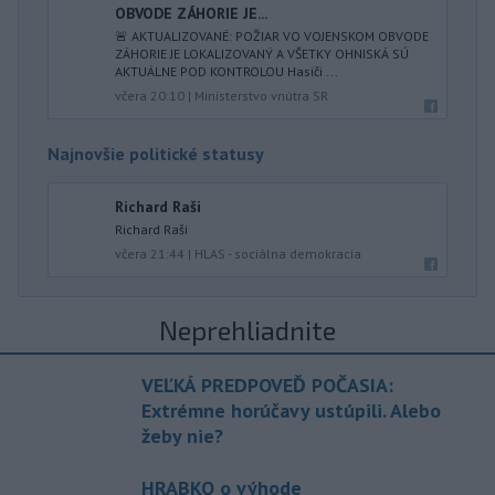
OBVODE ZÁHORIE JE...
🚨 AKTUALIZOVANÉ: POŽIAR VO VOJENSKOM OBVODE
ZÁHORIE JE LOKALIZOVANÝ A VŠETKY OHNISKÁ SÚ
AKTUÁLNE POD KONTROLOU Hasiči ...
včera 20:10
|
Ministerstvo vnútra SR
Najnovšie politické statusy
Richard Raši
Richard Raši
včera 21:44
|
HLAS - sociálna demokracia
Neprehliadnite
VEĽKÁ PREDPOVEĎ POČASIA:
Extrémne horúčavy ustúpili. Alebo
žeby nie?
HRABKO o výhode