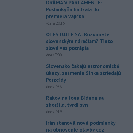
DRÁMA V PARLAMENTE:
Poslankyňa hádzala do
premiéra vajíčka
včera 20:16
OTESTUJTE SA: Rozumiete
slovenským nárečiam? Tieto
slová vás potrápia
dnes 7:00
Slovensko čakajú astronomické
úkazy, zatmenie Slnka striedajú
Perzeidy
dnes 7:36
Rakovina Joea Bidena sa
zhoršila, tvrdí syn
dnes 7:19
Irán stanovil nové podmienky
na obnovenie plavby cez