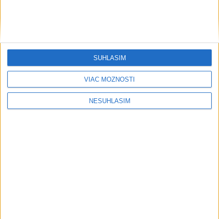
SÚHLASÍM
VIAC MOŽNOSTÍ
....
NESÚHLASÍM