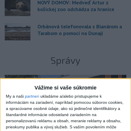
NOVÝ DOMOV: Medveď Artur z
košickej zoo odchádza za hranice
Orbánová telefonovala s Blanárom a
Tarabom o pomoci na Dunaji
Správy
Vážime si vaše súkromie
My a naši
partneri
ukladáme a/alebo pristupujeme k
informáciám na zariadení, napríklad pomocou súborov cookies,
a spracúvame osobné údaje, ako sú jedinečné identifikátory a
štandardné informácie odosielané zariadením na
personalizovanú reklamu a obsah, meranie reklamy a obsahu,
prieskumy publika a vývoj služieb.
S vaším povolením môže