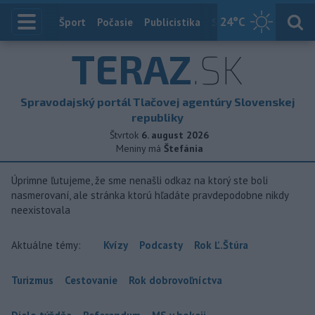
24
°C
Index
Šport
Počasie
Publicistika
Slovensko
Zahranič
TERAZ
.SK
Spravodajský portál Tlačovej agentúry Slovenskej
republiky
Štvrtok
6. august 2026
Meniny má
Štefánia
Úprimne ľutujeme, že sme nenašli odkaz na ktorý ste boli
nasmerovaní, ale stránka ktorú hľadáte pravdepodobne nikdy
neexistovala
Aktuálne témy:
Kvízy
Podcasty
Rok Ľ.Štúra
Turizmus
Cestovanie
Rok dobrovoľníctva