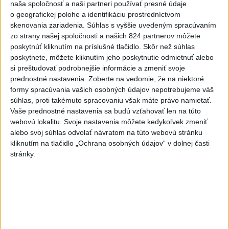
naša spoločnosť a naši partneri používať presné údaje
o geografickej polohe a identifikáciu prostredníctvom
skenovania zariadenia. Súhlas s vyššie uvedeným spracúvaním
zo strany našej spoločnosti a našich 824 partnerov môžete
poskytnúť kliknutím na príslušné tlačidlo. Skôr než súhlas
Na kúpalisku Diakovce UNIKALA LÁTKA,
poskytnete, môžete kliknutím jeho poskytnutie odmietnuť alebo
si preštudovať podrobnejšie informácie a zmeniť svoje
osem ľudí skončilo v nemocnici
prednostné nastavenia.
Zoberte na vedomie, že na niektoré
Na mieste zasahovala aj polícia v súčinnosti s ďalšími
formy spracúvania vašich osobných údajov nepotrebujeme váš
súhlas, proti takémuto spracovaniu však máte právo namietať.
záchrannými zložkami.
Vaše prednostné nastavenia sa budú vzťahovať len na túto
aktualizované
včera 18:23
,
včera 21:38
webovú lokalitu. Svoje nastavenia môžete kedykoľvek zmeniť
alebo svoj súhlas odvolať návratom na túto webovú stránku
Slovensko
kliknutím na tlačidlo „Ochrana osobných údajov“ v dolnej časti
stránky.
ŽSK: VšZP znevýhodnila krajské
nemocnice v porovnaní so
súkromnými
včera 17:57
KDH žiada ministra vnútra o vysvetlenie nákupu kamerových
systémov