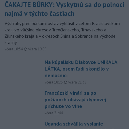
ČAKAJTE BÚRKY: Vyskytnú sa do polnoci
najmä v týchto častiach
Výstrahy pred búrkami ústav vyhlásil v celom Bratislavskom
kraji, vo väčšine okresov Trenčianskeho, Trnavského a
Žilinského kraja a v okresoch Snina a Sobrance na východe
krajiny.
aktualizované
včera 18:54
,
včera 19:09
Na kúpalisku Diakovce UNIKALA
LÁTKA, osem ľudí skončilo v
nemocnici
aktualizované
včera 18:23
,
včera 21:38
Francúzski vinári sa po
požiaroch obávajú dymovej
príchute vo víne
včera 21:44
Uganda schválila vyslanie