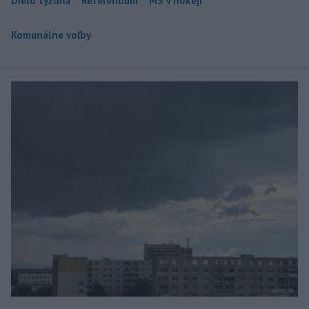
Dielo týždňa
Referendum
MS v hokeji
Komunálne voľby