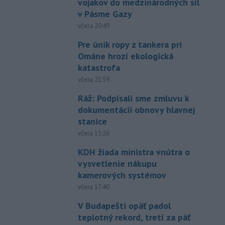
vojakov do medzinárodných síl
v Pásme Gazy
včera 20:49
Pre únik ropy z tankera pri
Ománe hrozí ekologická
katastrofa
včera 21:59
Ráž: Podpísali sme zmluvu k
dokumentácii obnovy hlavnej
stanice
včera 15:26
KDH žiada ministra vnútra o
vysvetlenie nákupu
kamerových systémov
včera 17:40
V Budapešti opäť padol
teplotný rekord, tretí za päť