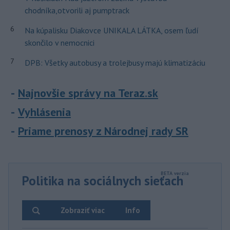
chodníka,otvorili aj pumptrack
6
Na kúpalisku Diakovce UNIKALA LÁTKA, osem ľudí
skončilo v nemocnici
7
DPB: Všetky autobusy a trolejbusy majú klimatizáciu
Najnovšie správy na Teraz.sk
Vyhlásenia
Priame prenosy z Národnej rady SR
Politika na sociálnych sieťach
Zobraziť viac
Info