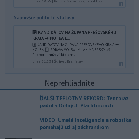
dnes 18:35
|
Polícia Slovenskej republiky
Najnovšie politické statusy
9️⃣ KANDIDÁTOV NA ŽUPANA PREŠOVSKÉHO
KRAJA ➡️ NO IBA 1️...
9️⃣ KANDIDÁTOV NA ŽUPANA PREŠOVSKÉHO KRAJA ➡️
NO IBA 1️⃣. ZDRAVÁ VOĽBA - MILAN MAJERSKÝ ✅️❗️
Podpora mužovi, ktorému na ...
dnes 21:23
|
Škripek Branislav
Neprehliadnite
ĎALŠÍ TEPLOTNÝ REKORD: Tentoraz
padol v Dolných Plachtinciach
VIDEO: Umelá inteligencia a robotika
pomáhajú už aj záchranárom