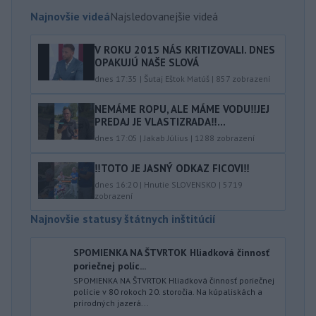
Najnovšie videá
Najsledovanejšie videá
V ROKU 2015 NÁS KRITIZOVALI. DNES
OPAKUJÚ NAŠE SLOVÁ
dnes 17:35
|
Šutaj Eštok Matúš
|
857
zobrazení
NEMÁME ROPU, ALE MÁME VODU‼️JEJ
PREDAJ JE VLASTIZRADA‼️...
dnes 17:05
|
Jakab Július
|
1288
zobrazení
‼️TOTO JE JASNÝ ODKAZ FICOVI‼️
dnes 16:20
|
Hnutie SLOVENSKO
|
5719
zobrazení
Najnovšie statusy štátnych inštitúcií
SPOMIENKA NA ŠTVRTOK Hliadková činnosť
poriečnej políc...
SPOMIENKA NA ŠTVRTOK Hliadková činnosť poriečnej
polície v 80 rokoch 20. storočia. Na kúpaliskách a
prírodných jazerá...