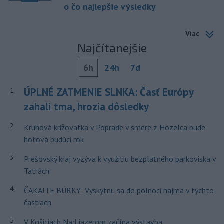
o čo najlepšie výsledky
Viac
Najčítanejšie
6h
24h
7d
ÚPLNÉ ZATMENIE SLNKA: Časť Európy
1
zahalí tma, hrozia dôsledky
2
Kruhová križovatka v Poprade v smere z Hozelca bude
hotová budúci rok
3
Prešovský kraj vyzýva k využitiu bezplatného parkoviska v
Tatrách
4
ČAKAJTE BÚRKY: Vyskytnú sa do polnoci najmä v týchto
častiach
5
V Košiciach Nad jazerom začína výstavba