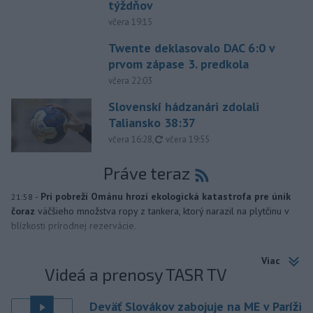
týždňov
včera 19:15
Twente deklasovalo DAC 6:0 v
prvom zápase 3. predkola
včera 22:03
Slovenskí hádzanári zdolali
Taliansko 38:37
aktualizované
včera 16:28
,
včera 19:55
Práve teraz
-
Pri pobreží Ománu hrozí ekologická katastrofa pre únik
21:58
čoraz
väčšieho množstva ropy z tankera, ktorý narazil na plytčinu v
blízkosti prírodnej rezervácie.
Viac
Videá a prenosy TASR TV
Deväť Slovákov zabojuje na ME v Paríži