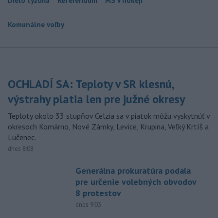
Dielo týždňa
Referendum
MS v hokeji
Komunálne voľby
OCHLADÍ SA: Teploty v SR klesnú,
výstrahy platia len pre južné okresy
Teploty okolo 33 stupňov Celzia sa v piatok môžu vyskytnúť v
okresoch Komárno, Nové Zámky, Levice, Krupina, Veľký Krtíš a
Lučenec.
dnes 8:08
Generálna prokuratúra podala
pre určenie volebných obvodov
8 protestov
dnes 9:03