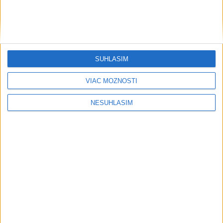
SÚHLASÍM
VIAC MOŽNOSTÍ
NESÚHLASÍM
....