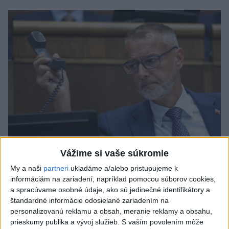
Vážime si vaše súkromie
My a naši
partneri
ukladáme a/alebo pristupujeme k
Raši odsudzuje útok na cudzincov v
informáciám na zariadení, napríklad pomocou súborov cookies,
a spracúvame osobné údaje, ako sú jedinečné identifikátory a
Nitre
štandardné informácie odosielané zariadením na
Verí, že polícia páchateľov nájde a za tento čin ponesú
personalizovanú reklamu a obsah, meranie reklamy a obsahu,
prieskumy publika a vývoj služieb.
S vaším povolením môže
následky.