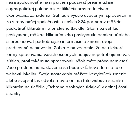
naša spoločnosť a naši partneri používať presné údaje
dnes 8:41
o geografickej polohe a identifikáciu prostredníctvom
skenovania zariadenia. Súhlas s vyššie uvedeným spracúvaním
Slovensko
zo strany našej spoločnosti a našich 824 partnerov môžete
poskytnúť kliknutím na príslušné tlačidlo. Skôr než súhlas
Generálna prokuratúra podala pre
poskytnete, môžete kliknutím jeho poskytnutie odmietnuť alebo
určenie volebných obvodov 8
si preštudovať podrobnejšie informácie a zmeniť svoje
protestov
prednostné nastavenia.
Zoberte na vedomie, že na niektoré
dnes 9:03
formy spracúvania vašich osobných údajov nepotrebujeme váš
súhlas, proti takémuto spracovaniu však máte právo namietať.
ŽSK: VšZP znevýhodnila krajské nemocnice v porovnaní so
Vaše prednostné nastavenia sa budú vzťahovať len na túto
súkromnými
webovú lokalitu. Svoje nastavenia môžete kedykoľvek zmeniť
alebo svoj súhlas odvolať návratom na túto webovú stránku
KDH žiada ministra vnútra o vysvetlenie nákupu kamerových
kliknutím na tlačidlo „Ochrana osobných údajov“ v dolnej časti
systémov
stránky.
Rezort vnútra reaguje na kritiku pri modernizácii dopravných
kamier
Zahraničie