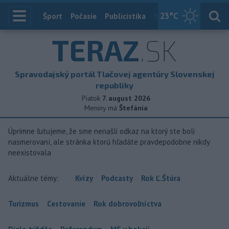
23
°C
Index
Šport
Počasie
Publicistika
Slovensko
Zahranič
TERAZ
.SK
Spravodajský portál Tlačovej agentúry Slovenskej
republiky
Piatok
7. august 2026
Meniny má
Štefánia
Úprimne ľutujeme, že sme nenašli odkaz na ktorý ste boli
nasmerovaní, ale stránka ktorú hľadáte pravdepodobne nikdy
neexistovala
Aktuálne témy:
Kvízy
Podcasty
Rok Ľ.Štúra
Turizmus
Cestovanie
Rok dobrovoľníctva