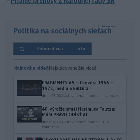
Priame prenosy z Národnej rady SR
Politika na sociálnych sieťach
Zobraziť viac
Info
Najnovšie videá
Najsledovanejšie videá
FRAGMENTY #5 – Cenzúra 1966 –
1972, média a kultúra
dnes 05:00
|
Ústav pamäti národa
|
4
zobrazení
40.⁠ ⁠výročie smrti Hartmuta Tautza:
MÁM PRÁVO ODÍSŤ AJ...
dnes 04:20
|
Ústav pamäti národa
|
114
zobrazení