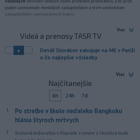
volebných
obvodov celkovo osem protestov prokurátora, a to proti
piatim uzneseniam mestských zastupiteľstiev a trom uzneseniam
zastupiteľstiev samosprávnych krajov.
Viac
Videá a prenosy TASR TV
Deväť Slovákov zabojuje na ME v Paríži
o čo najlepšie výsledky
Viac
Najčítanejšie
6h
24h
7d
Po streľbe v škole neďaleko Bangkoku
1
hlásia štyroch mŕtvych
2
Kruhová križovatka v Poprade v smere z Hozelca bude