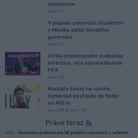
vlastníctve
dnes 8:17
V prípade zmiznutia študentov
v Mexiku zatkli bývalého
guvernéra
dnes 6:22
Afrika jednomyseľne podporila
Infantina, víta ospravedlnenie
FIFA
dnes 6:18
Machata šiesty na stovke,
Gymerská postúpila do finále
na 400 m
aktualizované
dnes 6:08
,
dnes 7:08
Práve teraz
-
Generálna prokuratúra SR podala v súvislosti s určením
09:01