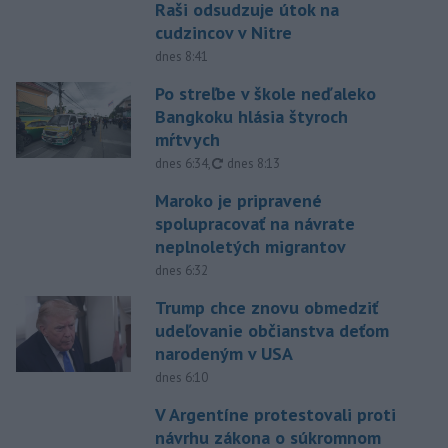
Raši odsudzuje útok na
cudzincov v Nitre
dnes 8:41
Po streľbe v škole neďaleko
Bangkoku hlásia štyroch
mŕtvych
aktualizované
dnes 6:34
,
dnes 8:13
Maroko je pripravené
spolupracovať na návrate
neplnoletých migrantov
dnes 6:32
Trump chce znovu obmedziť
udeľovanie občianstva deťom
narodeným v USA
dnes 6:10
V Argentíne protestovali proti
návrhu zákona o súkromnom