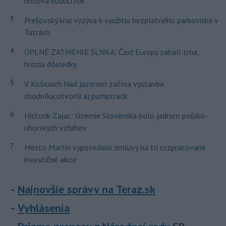
hotová budúci rok
3
Prešovský kraj vyzýva k využitiu bezplatného parkoviska v
Tatrách
4
ÚPLNÉ ZATMENIE SLNKA: Časť Európy zahalí tma,
hrozia dôsledky
5
V Košiciach Nad jazerom začína výstavba
chodníka,otvorili aj pumptrack
6
Historik Zajac: Územie Slovenska bolo jadrom poľsko-
uhorských vzťahov
7
Mesto Martin vypovedalo zmluvy na tri rozpracované
investičné akcie
Najnovšie správy na Teraz.sk
Vyhlásenia