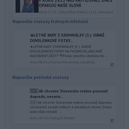
V ROKU 2015 NÁS KRITIZOVALI. DNES
OPAKUJÚ NAŠE SLOVÁ
včera 17:35
|
Šutaj Eštok Matúš
|
1115
zobrazení
Najnovšie statusy štátnych inštitúcií
☀️LETNÉ RADY Z KRIMINÁLKY (5.): DÁVAŠ
DOVOLENKOVÉ FOTKY...
☀️LETNÉ RADY Z KRIMINÁLKY (5.): DÁVAŠ
DOVOLENKOVÉ FOTKY NA FACEBOOK, AKO MÁŠ
NASTAVENÝ ÚČET? 🌴Počas letného obdobia do...
dnes 06:24
|
Polícia Slovenskej republiky
Najnovšie politické statusy
🇸🇰 Ak chceme Slovensko reálne posunúť
dopredu, nesmie...
🇸🇰 Ak chceme Slovensko reálne posunúť dopredu,
nesmieme sa báť veľkých a dôležitých zmien. Dobrý
plán však nestačí. ...
dnes 06:30
|
Viskupič Marián