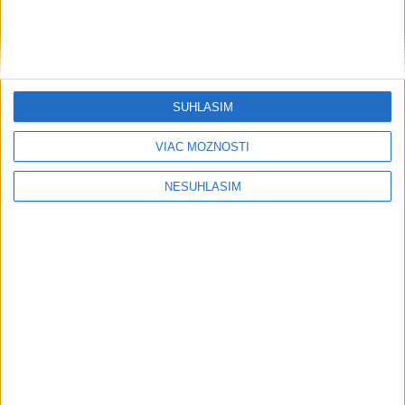
SÚHLASÍM
VIAC MOŽNOSTÍ
NESÚHLASÍM
....