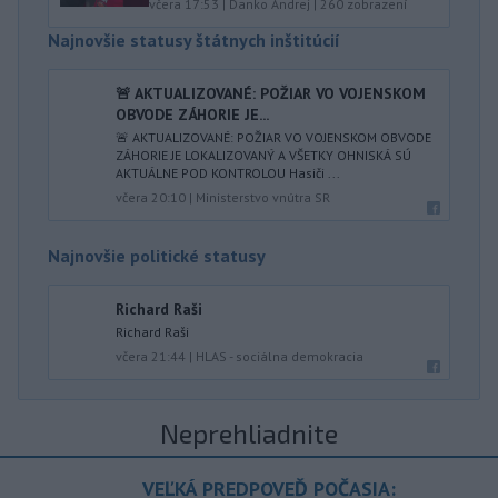
včera 17:53
|
Danko Andrej
|
260
zobrazení
Najnovšie statusy štátnych inštitúcií
🚨 AKTUALIZOVANÉ: POŽIAR VO VOJENSKOM
OBVODE ZÁHORIE JE...
🚨 AKTUALIZOVANÉ: POŽIAR VO VOJENSKOM OBVODE
ZÁHORIE JE LOKALIZOVANÝ A VŠETKY OHNISKÁ SÚ
AKTUÁLNE POD KONTROLOU Hasiči ...
včera 20:10
|
Ministerstvo vnútra SR
Najnovšie politické statusy
Richard Raši
Richard Raši
včera 21:44
|
HLAS - sociálna demokracia
Neprehliadnite
VEĽKÁ PREDPOVEĎ POČASIA: