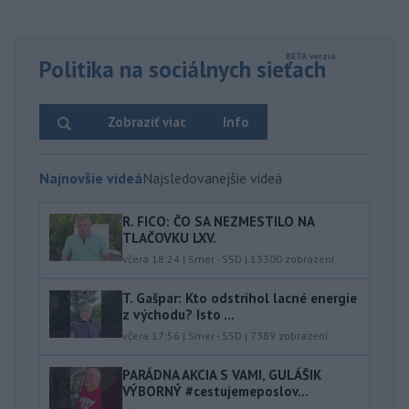
Politika na sociálnych sieťach
Zobraziť viac
Info
Najnovšie videá
Najsledovanejšie videá
R. FICO: ČO SA NEZMESTILO NA
TLAČOVKU LXV.
včera 18:24
|
Smer - SSD
|
13300
zobrazení
T. Gašpar: Kto odstrihol lacné energie
z východu? Isto ...
včera 17:56
|
Smer - SSD
|
7389
zobrazení
PARÁDNA AKCIA S VAMI, GULÁŠIK
VÝBORNÝ #cestujemeposlov...