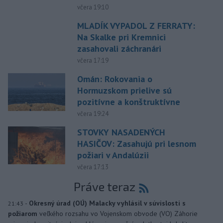
včera 19:10
MLADÍK VYPADOL Z FERRATY:
Na Skalke pri Kremnici
zasahovali záchranári
včera 17:19
Omán: Rokovania o
Hormuzskom prielive sú
pozitívne a konštruktívne
včera 19:24
STOVKY NASADENÝCH
HASIČOV: Zasahujú pri lesnom
požiari v Andalúzii
včera 17:13
Práve teraz
-
Okresný úrad (OÚ) Malacky vyhlásil v súvislosti s
21:43
požiarom
veľkého rozsahu vo Vojenskom obvode (VO) Záhorie