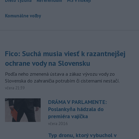
Dielo týždňa
Referendum
MS v hokeji
Komunálne voľby
Fico: Suchá musia viesť k razantnejšej
ochrane vody na Slovensku
Podľa neho zmenená ústava a zákaz vývozu vody zo
Slovenska do zahraničia potrubím či cisternami nestačí.
včera 21:39
DRÁMA V PARLAMENTE:
Poslankyňa hádzala do
premiéra vajíčka
včera 20:16
Typ dronu, ktorý vybuchol v