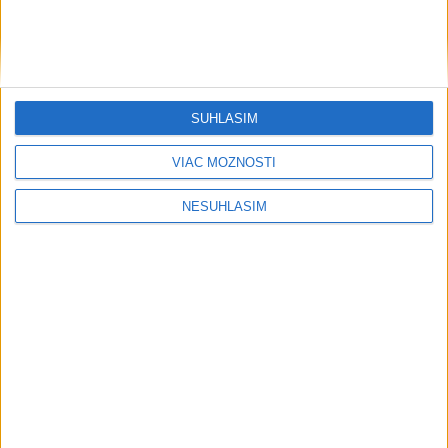
SÚHLASÍM
VIAC MOŽNOSTÍ
....
NESÚHLASÍM