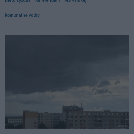
Dielo týždňa
Referendum
MS v hokeji
Komunálne voľby