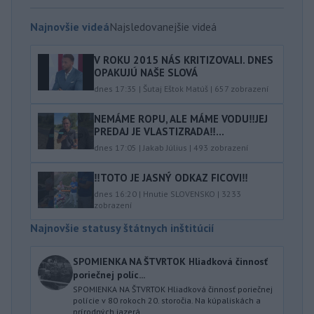
Najnovšie videá
Najsledovanejšie videá
V ROKU 2015 NÁS KRITIZOVALI. DNES
OPAKUJÚ NAŠE SLOVÁ
dnes 17:35
|
Šutaj Eštok Matúš
|
657
zobrazení
NEMÁME ROPU, ALE MÁME VODU‼️JEJ
PREDAJ JE VLASTIZRADA‼️...
dnes 17:05
|
Jakab Július
|
493
zobrazení
‼️TOTO JE JASNÝ ODKAZ FICOVI‼️
dnes 16:20
|
Hnutie SLOVENSKO
|
3233
zobrazení
Najnovšie statusy štátnych inštitúcií
SPOMIENKA NA ŠTVRTOK Hliadková činnosť
poriečnej políc...
SPOMIENKA NA ŠTVRTOK Hliadková činnosť poriečnej
polície v 80 rokoch 20. storočia. Na kúpaliskách a
prírodných jazerá...