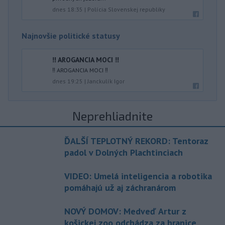
dnes 18:35
|
Polícia Slovenskej republiky
Najnovšie politické statusy
‼️ AROGANCIA MOCI ‼️
‼️ AROGANCIA MOCI ‼️
dnes 19:25
|
Janckulík Igor
Neprehliadnite
ĎALŠÍ TEPLOTNÝ REKORD: Tentoraz
padol v Dolných Plachtinciach
VIDEO: Umelá inteligencia a robotika
pomáhajú už aj záchranárom
NOVÝ DOMOV: Medveď Artur z
košickej zoo odchádza za hranice