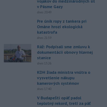
vojakov do medzinárodných síl
v Pásme Gazy
dnes 20:49
Pre únik ropy z tankera pri
Ománe hrozí ekologická
katastrofa
dnes 21:59
Ráž: Podpísali sme zmluvu k
dokumentácii obnovy hlavnej
stanice
dnes 15:26
KDH žiada ministra vnútra o
vysvetlenie nákupu
kamerových systémov
dnes 17:40
V Budapešti opäť padol
teplotný rekord, tretí za päť