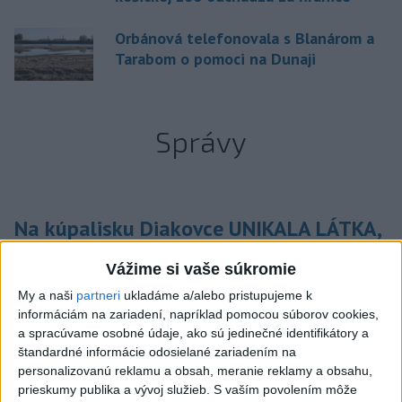
Orbánová telefonovala s Blanárom a
Tarabom o pomoci na Dunaji
Správy
Na kúpalisku Diakovce UNIKALA LÁTKA,
osem ľudí skončilo v nemocnici
Vážime si vaše súkromie
Na mieste zasahovala aj polícia v súčinnosti s ďalšími
My a naši
partneri
ukladáme a/alebo pristupujeme k
záchrannými zložkami.
informáciám na zariadení, napríklad pomocou súborov cookies,
aktualizované
dnes 18:23
,
dnes 21:38
a spracúvame osobné údaje, ako sú jedinečné identifikátory a
štandardné informácie odosielané zariadením na
Slovensko
personalizovanú reklamu a obsah, meranie reklamy a obsahu,
prieskumy publika a vývoj služieb.
S vaším povolením môže