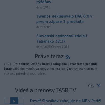
týždňov
dnes 19:15
Twente deklasovalo DAC 6:0 v
prvom zápase 3. predkola
dnes 22:03
Slovenskí hádzanári zdolali
Taliansko 38:37
aktualizované
dnes 16:28
,
dnes 19:55
Práve teraz
-
Pri pobreží Ománu hrozí ekologická katastrofa pre únik
21:58
čoraz
väčšieho množstva ropy z tankera, ktorý narazil na plytčinu v
blízkosti prírodnej rezervácie.
Viac
Videá a prenosy TASR TV
Deväť Slovákov zabojuje na ME v Paríži