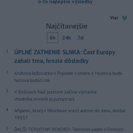
o čo najlepšie výsledky
Viac
Najčítanejšie
6h
24h
7d
ÚPLNÉ ZATMENIE SLNKA: Časť Európy
1
zahalí tma, hrozia dôsledky
2
Kruhová križovatka v Poprade v smere z Hozelca bude
hotová budúci rok
3
V Košiciach Nad jazerom začína výstavba
chodníka,otvorili aj pumptrack
4
Afganec, ktorý v Mníchove vrazil autom do davu, dostal
TREST
5
ĎALŠÍ TEPLOTNÝ REKORD: Tentoraz padol v Dolných