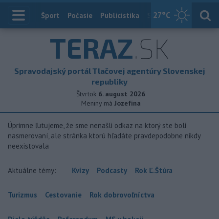
27
°C
Index
Šport
Počasie
Publicistika
Slovensko
Zahranič
TERAZ
.SK
Spravodajský portál Tlačovej agentúry Slovenskej
republiky
Štvrtok
6. august 2026
Meniny má
Jozefína
Úprimne ľutujeme, že sme nenašli odkaz na ktorý ste boli
nasmerovaní, ale stránka ktorú hľadáte pravdepodobne nikdy
neexistovala
Aktuálne témy:
Kvízy
Podcasty
Rok Ľ.Štúra
Turizmus
Cestovanie
Rok dobrovoľníctva