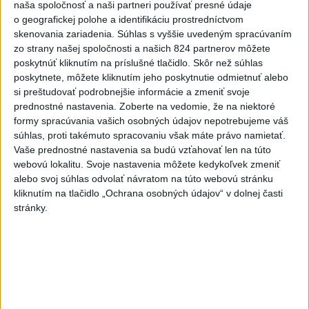
ŽSK: VšZP znevýhodnila krajské
naša spoločnosť a naši partneri používať presné údaje
nemocnice v porovnaní so
o geografickej polohe a identifikáciu prostredníctvom
súkromnými
skenovania zariadenia. Súhlas s vyššie uvedeným spracúvaním
zo strany našej spoločnosti a našich 824 partnerov môžete
dnes 17:57
poskytnúť kliknutím na príslušné tlačidlo. Skôr než súhlas
poskytnete, môžete kliknutím jeho poskytnutie odmietnuť alebo
KDH žiada ministra vnútra o vysvetlenie nákupu kamerových
si preštudovať podrobnejšie informácie a zmeniť svoje
systémov
prednostné nastavenia.
Zoberte na vedomie, že na niektoré
formy spracúvania vašich osobných údajov nepotrebujeme váš
Rezort vnútra reaguje na kritiku pri modernizácii dopravných
súhlas, proti takémuto spracovaniu však máte právo namietať.
kamier
Vaše prednostné nastavenia sa budú vzťahovať len na túto
webovú lokalitu. Svoje nastavenia môžete kedykoľvek zmeniť
SKSaPA žiada kompenzáciu pre sestry v ADOS pre sťažené
alebo svoj súhlas odvolať návratom na túto webovú stránku
podmienky
kliknutím na tlačidlo „Ochrana osobných údajov“ v dolnej časti
stránky.
Zahraničie
Pre únik ropy z tankera pri Ománe
hrozí ekologická katastrofa
dnes 21:59