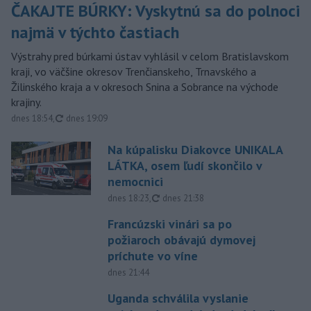
ČAKAJTE BÚRKY: Vyskytnú sa do polnoci
najmä v týchto častiach
Výstrahy pred búrkami ústav vyhlásil v celom Bratislavskom
kraji, vo väčšine okresov Trenčianskeho, Trnavského a
Žilinského kraja a v okresoch Snina a Sobrance na východe
krajiny.
aktualizované
dnes 18:54
,
dnes 19:09
Na kúpalisku Diakovce UNIKALA
LÁTKA, osem ľudí skončilo v
nemocnici
aktualizované
dnes 18:23
,
dnes 21:38
Francúzski vinári sa po
požiaroch obávajú dymovej
príchute vo víne
dnes 21:44
Uganda schválila vyslanie