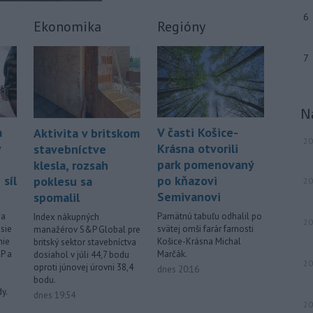
6
Ekonomika
Regióny
7
N
a
V časti Košice-
Aktivita v britskom
20
v
Krásna otvorili
stavebníctve
park pomenovaný
klesla, rozsah
síl
po kňazovi
poklesu sa
20
Semivanovi
spomalil
da
Pamätnú tabuľu odhalil po
Index nákupných
20
isie
svätej omši farár farnosti
manažérov S&P Global pre
nie
Košice-Krásna Michal
britský sektor stavebníctva
AP a
Marčák.
dosiahol v júli 44,7 bodu
20
oproti júnovej úrovni 38,4
dnes 20:16
bodu.
y.
dnes 19:54
20