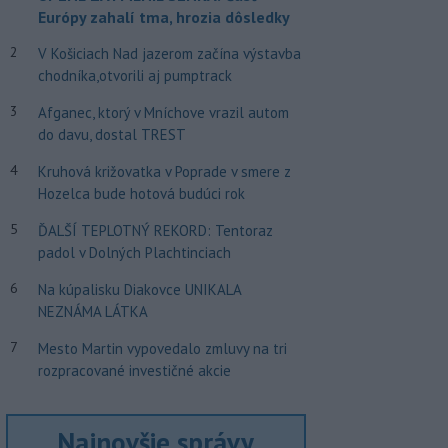
Európy zahalí tma, hrozia dôsledky
2
V Košiciach Nad jazerom začína výstavba
chodníka,otvorili aj pumptrack
3
Afganec, ktorý v Mníchove vrazil autom
do davu, dostal TREST
4
Kruhová križovatka v Poprade v smere z
Hozelca bude hotová budúci rok
5
ĎALŠÍ TEPLOTNÝ REKORD: Tentoraz
padol v Dolných Plachtinciach
6
Na kúpalisku Diakovce UNIKALA
NEZNÁMA LÁTKA
7
Mesto Martin vypovedalo zmluvy na tri
rozpracované investičné akcie
Najnovšie správy