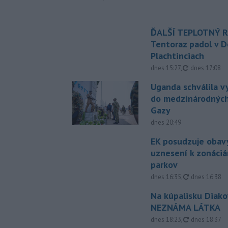
ĎALŠÍ TEPLOTNÝ 
Tentoraz padol v D
Plachtinciach
aktualizovan
dnes 15:27
,
dnes 17:08
Uganda schválila v
do medzinárodných
Gazy
dnes 20:49
EK posudzuje obavy
uznesení k zonáci
parkov
aktualizovan
dnes 16:35
,
dnes 16:38
Na kúpalisku Diak
NEZNÁMA LÁTKA
aktualizovan
dnes 18:23
,
dnes 18:37