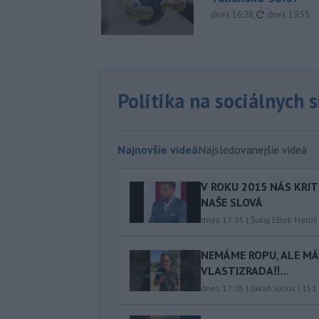
aktualizovan
dnes 16:28
,
dnes 19:55
Politika na sociálnych 
Najnovšie videá
Najsledovanejšie videá
V ROKU 2015 NÁS KRIT
NAŠE SLOVÁ
dnes 17:35
|
Šutaj Eštok Matúš
NEMÁME ROPU, ALE MÁM
VLASTIZRADA‼️...
dnes 17:05
|
Jakab Július
|
151