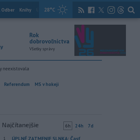
28
°C
 Odber
Knihy
Útulkovo
Magazín
News Now
Archív
TASR
Rok
dobrovoľníctva
ky
Všetky správy
y neexistovala
Referendum
MS v hokeji
Najčítanejšie
6h
24h
7d
ÚPLNÉ ZATMENIE SLNKA: Časť
1