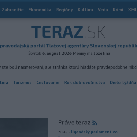
Zahraničie
Ekonomika
Regióny
Kultúra
Veda
Krimi
XML
TERAZ
.SK
pravodajský portál Tlačovej agentúry Slovenskej republi
Štvrtok
6. august 2026
Meniny má
Jozefína
ý ste boli nasmerovaní, ale stránka ktorú hľadáte pravdepodobne nikd
túra
Turizmus
Cestovanie
Rok dobrovoľníctva
Dielo týždňa
Práve teraz
-
Ugandský parlament vo
20:49