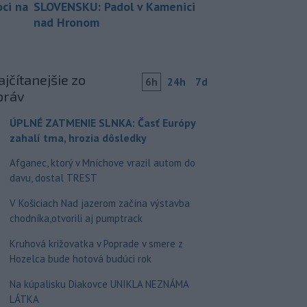
ci na
SLOVENSKU: Padol v Kamenici
nad Hronom
jčítanejšie zo
6h
24h
7d
práv
ÚPLNÉ ZATMENIE SLNKA: Časť Európy
zahalí tma, hrozia dôsledky
Afganec, ktorý v Mníchove vrazil autom do
davu, dostal TREST
V Košiciach Nad jazerom začína výstavba
chodníka,otvorili aj pumptrack
Kruhová križovatka v Poprade v smere z
Hozelca bude hotová budúci rok
Na kúpalisku Diakovce UNIKLA NEZNÁMA
LÁTKA