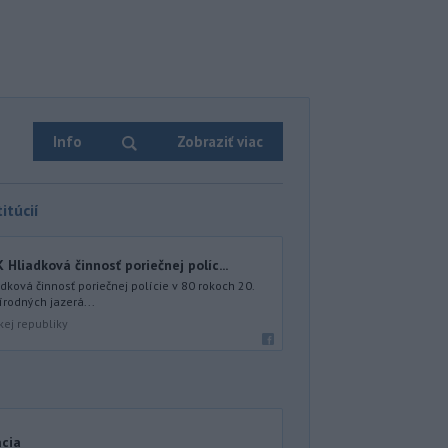
Info
Zobraziť viac
itúcií
iadková činnosť poriečnej políc...
ová činnosť poriečnej polície v 80 rokoch 20.
írodných jazerá...
kej republiky
acia