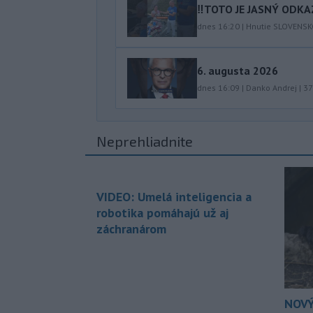
‼️TOTO JE JASNÝ ODKAZ
dnes 16:20
|
Hnutie SLOVENS
6. augusta 2026
dnes 16:09
|
Danko Andrej
|
37
Neprehliadnite
VIDEO: Umelá inteligencia a
robotika pomáhajú už aj
záchranárom
NOVÝ