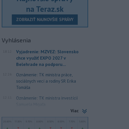
na Teraz.sk
ZOBRAZIŤ NAJNOVŠIE SPRÁVY
Vyhlásenia
Vyjadrenie: MZVEZ: Slovensko
18:12
chce využiť EXPO 2027 v
Belehrade na podporu...
12:26
Oznámenie: TK ministra práce,
sociálnych vecí a rodiny SR Erika
Tomáša
12:11
Oznámenie: TK ministra investícií
Samuela Migaľa
Viac