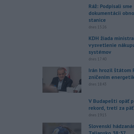
Ráž: Podpísali sme
dokumentácii obno
stanice
dnes 15:26
KDH žiada ministra
vysvetlenie nákup
systémov
dnes 17:40
Irán hrozil štátom
zničením energeti
dnes 18:43
V Budapešti opäť p
rekord, tretí za pä
dnes 19:15
Slovenskí hádzanár
Taliansko 38:37