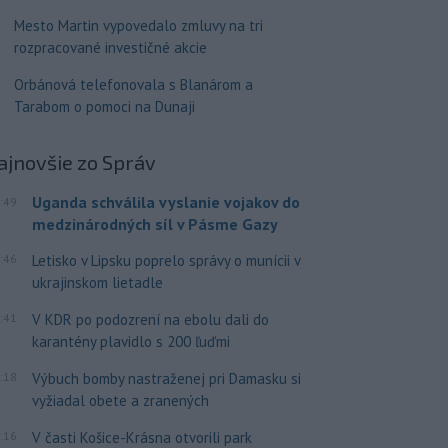
Mesto Martin vypovedalo zmluvy na tri
rozpracované investičné akcie
Orbánová telefonovala s Blanárom a
Tarabom o pomoci na Dunaji
ajnovšie
zo Správ
Uganda schválila vyslanie vojakov do
:49
medzinárodných síl v Pásme Gazy
:46
Letisko v Lipsku poprelo správy o munícii v
ukrajinskom lietadle
:41
V KDR po podozrení na ebolu dali do
karantény plavidlo s 200 ľuďmi
:18
Výbuch bomby nastraženej pri Damasku si
vyžiadal obete a zranených
:16
V časti Košice-Krásna otvorili park