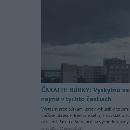
ČAKAJTE BÚRKY: Vyskytnú sa 
najmä v týchto častiach
Výstrahy pred búrkami ústav vyhlásil v celom 
väčšine okresov Trenčianskeho, Trnavského a Ž
okresoch Snina a Sobrance na východe krajiny.
aktualizované
dnes 18:54
,
dnes 19:09