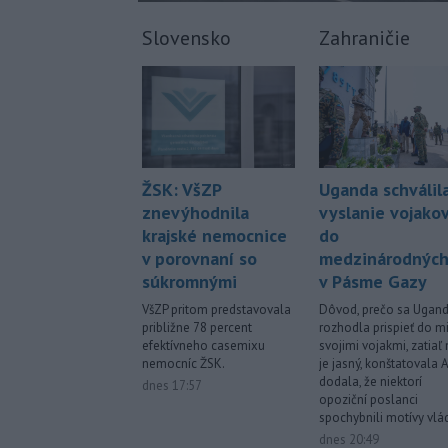
Slovensko
Zahraničie
ŽSK: VšZP
Uganda schválil
znevýhodnila
vyslanie vojako
krajské nemocnice
do
v porovnaní so
medzinárodných 
súkromnými
v Pásme Gazy
VšZP pritom predstavovala
Dôvod, prečo sa Ugan
približne 78 percent
rozhodla prispieť do m
efektívneho casemixu
svojimi vojakmi, zatiaľ 
nemocníc ŽSK.
je jasný, konštatovala 
dodala, že niektorí
dnes 17:57
opoziční poslanci
spochybnili motívy vlád
dnes 20:49