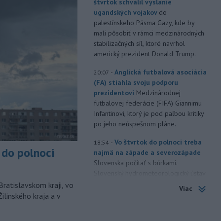
štvrtok schválil vyslanie
ugandských vojakov
do
palestínskeho Pásma Gazy, kde by
mali pôsobiť v rámci medzinárodných
stabilizačných síl, ktoré navrhol
americký prezident Donald Trump.
-
Anglická futbalová asociácia
20:07
(FA) stiahla svoju podporu
prezidentovi
Medzinárodnej
futbalovej federácie (FIFA) Giannimu
Infantinovi, ktorý je pod paľbou kritiky
po jeho neúspešnom pláne.
-
Vo štvrtok do polnoci treba
18:54
do polnoci
najmä na západe a severozápade
Slovenska počítať s búrkami.
Slovenský hydrometeorologický ústav
(SHMÚ) vydal výstrahy prvého stupňa.
Bratislavskom kraji, vo
Viac
Platia aj v okresoch Snina a Sobrance.
ilinského kraja a v
-
Polícia v súčinnosti s ďalšími
18:19