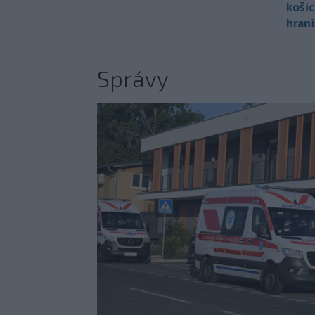
koši
hran
Správy