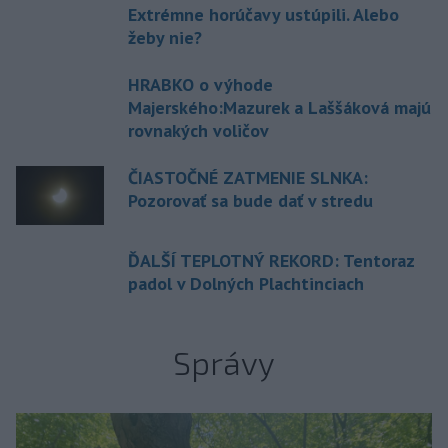
Extrémne horúčavy ustúpili. Alebo
žeby nie?
HRABKO o výhode
Majerského:Mazurek a Laššáková majú
rovnakých voličov
ČIASTOČNÉ ZATMENIE SLNKA:
Pozorovať sa bude dať v stredu
ĎALŠÍ TEPLOTNÝ REKORD: Tentoraz
padol v Dolných Plachtinciach
Správy