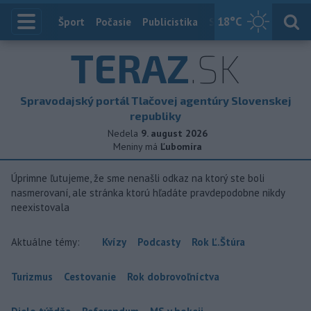
18
°C
Index
Šport
Počasie
Publicistika
Slovensko
Zahranič
TERAZ
.SK
Spravodajský portál Tlačovej agentúry Slovenskej
republiky
Nedela
9. august 2026
Meniny má
Ľubomíra
Úprimne ľutujeme, že sme nenašli odkaz na ktorý ste boli
nasmerovaní, ale stránka ktorú hľadáte pravdepodobne nikdy
neexistovala
Aktuálne témy:
Kvízy
Podcasty
Rok Ľ.Štúra
Turizmus
Cestovanie
Rok dobrovoľníctva