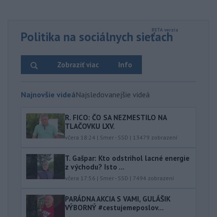
Politika na sociálnych sieťach
Zobraziť viac
Info
Najnovšie videá
Najsledovanejšie videá
R. FICO: ČO SA NEZMESTILO NA
TLAČOVKU LXV.
včera 18:24
|
Smer - SSD
|
13479
zobrazení
T. Gašpar: Kto odstrihol lacné energie
z východu? Isto ...
včera 17:56
|
Smer - SSD
|
7494
zobrazení
PARÁDNA AKCIA S VAMI, GULÁŠIK
VÝBORNÝ #cestujemeposlov...