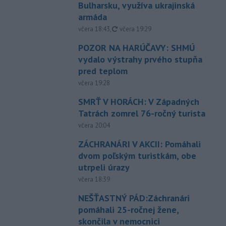
Bulharsku, využíva ukrajinská
armáda
aktualizované
včera 18:43
,
včera 19:29
POZOR NA HARÚČAVY: SHMÚ
vydalo výstrahy prvého stupňa
pred teplom
včera 19:28
SMRŤ V HORÁCH: V Západných
Tatrách zomrel 76-ročný turista
včera 20:04
ZÁCHRANÁRI V AKCII: Pomáhali
dvom poľským turistkám, obe
utrpeli úrazy
včera 18:39
NEŠŤASTNÝ PÁD:Záchranári
pomáhali 25-ročnej žene,
skončila v nemocnici