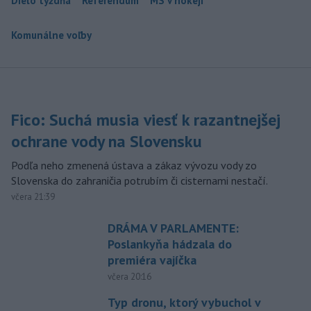
Dielo týždňa
Referendum
MS v hokeji
Komunálne voľby
Fico: Suchá musia viesť k razantnejšej
ochrane vody na Slovensku
Podľa neho zmenená ústava a zákaz vývozu vody zo
Slovenska do zahraničia potrubím či cisternami nestačí.
včera 21:39
DRÁMA V PARLAMENTE:
Poslankyňa hádzala do
premiéra vajíčka
včera 20:16
Typ dronu, ktorý vybuchol v