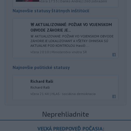
včera 17:53
|
Danko Andrej
|
260
zobrazení
Najnovšie statusy štátnych inštitúcií
🚨 AKTUALIZOVANÉ: POŽIAR VO VOJENSKOM
OBVODE ZÁHORIE JE...
🚨 AKTUALIZOVANÉ: POŽIAR VO VOJENSKOM OBVODE
ZÁHORIE JE LOKALIZOVANÝ A VŠETKY OHNISKÁ SÚ
AKTUÁLNE POD KONTROLOU Hasiči ...
včera 20:10
|
Ministerstvo vnútra SR
Najnovšie politické statusy
Richard Raši
Richard Raši
včera 21:44
|
HLAS - sociálna demokracia
Neprehliadnite
VEĽKÁ PREDPOVEĎ POČASIA: