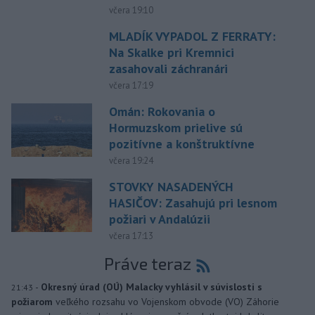
včera 19:10
MLADÍK VYPADOL Z FERRATY:
Na Skalke pri Kremnici
zasahovali záchranári
včera 17:19
Omán: Rokovania o
Hormuzskom prielive sú
pozitívne a konštruktívne
včera 19:24
STOVKY NASADENÝCH
HASIČOV: Zasahujú pri lesnom
požiari v Andalúzii
včera 17:13
Práve teraz
-
Okresný úrad (OÚ) Malacky vyhlásil v súvislosti s
21:43
požiarom
veľkého rozsahu vo Vojenskom obvode (VO) Záhorie