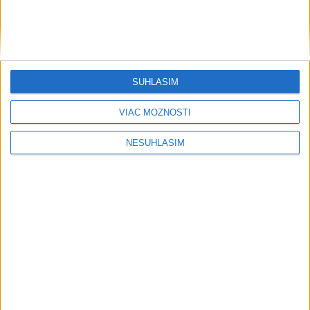
SÚHLASÍM
VIAC MOŽNOSTÍ
NESÚHLASÍM
....