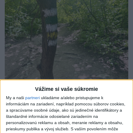
SMRŤ V HORÁCH: V Západných Tatrách
Vážime si vaše súkromie
zomrel 76-ročný turista
My a naši
partneri
ukladáme a/alebo pristupujeme k
informáciám na zariadení, napríklad pomocou súborov cookies,
Muža sa na základe telefonickej inštruktáže operátorky
a spracúvame osobné údaje, ako sú jedinečné identifikátory a
záchrannej zdravotnej služby pokúsili zachrániť riadenou
štandardné informácie odosielané zariadením na
resuscitáciou.
personalizovanú reklamu a obsah, meranie reklamy a obsahu,
prieskumy publika a vývoj služieb.
S vaším povolením môže
včera 20:04