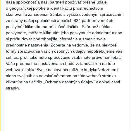
naša spoločnosť a naši partneri používať presné údaje
Slovensko
o geografickej polohe a identifikáciu prostredníctvom
skenovania zariadenia. Súhlas s vyššie uvedeným spracúvaním
zo strany našej spoločnosti a našich 824 partnerov môžete
Fico: Suchá musia viesť k
poskytnúť kliknutím na príslušné tlačidlo. Skôr než súhlas
razantnejšej ochrane vody na
poskytnete, môžete kliknutím jeho poskytnutie odmietnuť alebo
Slovensku
si preštudovať podrobnejšie informácie a zmeniť svoje
včera 21:39
prednostné nastavenia.
Zoberte na vedomie, že na niektoré
formy spracúvania vašich osobných údajov nepotrebujeme váš
Polícia vyzýva mladých, aby boli opatrní s požívaním
súhlas, proti takémuto spracovaniu však máte právo namietať.
alkoholu
Vaše prednostné nastavenia sa budú vzťahovať len na túto
webovú lokalitu. Svoje nastavenia môžete kedykoľvek zmeniť
MZVEZ: V Nemecku zavedú zákaz konzumácie alkoholu na
alebo svoj súhlas odvolať návratom na túto webovú stránku
staniciach
kliknutím na tlačidlo „Ochrana osobných údajov“ v dolnej časti
stránky.
POZOR NA HARÚČAVY: SHMÚ vydalo výstrahy prvého
stupňa pred teplom
Zahraničie
Turecko vyzvalo Ukrajinu a Rusko na
zastavenie útokov v Čiernom mori