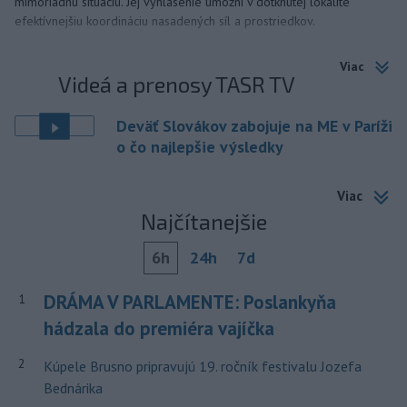
mimoriadnu situáciu. Jej vyhlásenie umožní v dotknutej lokalite
efektívnejšiu koordináciu nasadených síl a prostriedkov.
Viac
Videá a prenosy TASR TV
Deväť Slovákov zabojuje na ME v Paríži
o čo najlepšie výsledky
Viac
Najčítanejšie
6h
24h
7d
DRÁMA V PARLAMENTE: Poslankyňa
1
hádzala do premiéra vajíčka
2
Kúpele Brusno pripravujú 19. ročník festivalu Jozefa
Bednárika