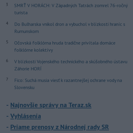
3
SMRŤ V HORÁCH: V Západných Tatrách zomrel 76-ročný
turista
4
Do Bulharska vnikol dron a vybuchol v blízkosti hraníc s
Rumunskom
5
Očovská folklórna hruda tradične privítala domáce
folklórne kolektívy
6
V blízkosti Vojenského technického a skúšobného ústavu
Záhorie HORÍ
7
Fico: Suchá musia viesť k razantnejšej ochrane vody na
Slovensku
Najnovšie správy na Teraz.sk
Vyhlásenia
Priame prenosy z Národnej rady SR