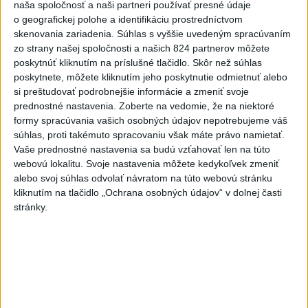
naša spoločnosť a naši partneri používať presné údaje
o geografickej polohe a identifikáciu prostredníctvom
Erik Tomáš: Ak si I. Korčok založí
skenovania zariadenia. Súhlas s vyššie uvedeným spracúvaním
živnosť, nebude to správne
zo strany našej spoločnosti a našich 824 partnerov môžete
dnes 13:59
poskytnúť kliknutím na príslušné tlačidlo. Skôr než súhlas
poskytnete, môžete kliknutím jeho poskytnutie odmietnuť alebo
si preštudovať podrobnejšie informácie a zmeniť svoje
Aktuálne je dočasne zatvorených 63 pôšt, všetky majú
prednostné nastavenia.
Zoberte na vedomie, že na niektoré
otvoriť do 30.9.
formy spracúvania vašich osobných údajov nepotrebujeme váš
súhlas, proti takémuto spracovaniu však máte právo namietať.
Šaško chce v krátkom čase predstaviť riešenie pre
Vaše prednostné nastavenia sa budú vzťahovať len na túto
záchrankový tender
webovú lokalitu. Svoje nastavenia môžete kedykoľvek zmeniť
alebo svoj súhlas odvolať návratom na túto webovú stránku
Kandidovať môžu aj nezávislí, potrebujú vyzbierať podpisy od
kliknutím na tlačidlo „Ochrana osobných údajov“ v dolnej časti
občanov
stránky.
Zahraničie
Novinára obvinili z antisemitizmu v
súvislosti s krízou v Ceute
dnes 16:20