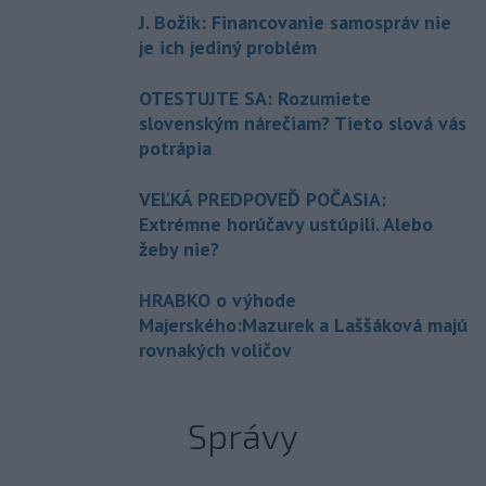
J. Božik: Financovanie samospráv nie
je ich jediný problém
OTESTUJTE SA: Rozumiete
slovenským nárečiam? Tieto slová vás
potrápia
VEĽKÁ PREDPOVEĎ POČASIA:
Extrémne horúčavy ustúpili. Alebo
žeby nie?
HRABKO o výhode
Majerského:Mazurek a Laššáková majú
rovnakých voličov
Správy