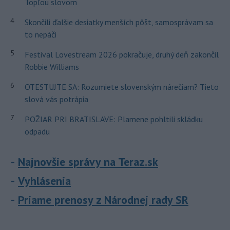
Topľou slovom
4
Skončili ďalšie desiatky menších pôšt, samosprávam sa
to nepáči
5
Festival Lovestream 2026 pokračuje, druhý deň zakončil
Robbie Williams
6
OTESTUJTE SA: Rozumiete slovenským nárečiam? Tieto
slová vás potrápia
7
POŽIAR PRI BRATISLAVE: Plamene pohltili skládku
odpadu
Najnovšie správy na Teraz.sk
Vyhlásenia
Priame prenosy z Národnej rady SR