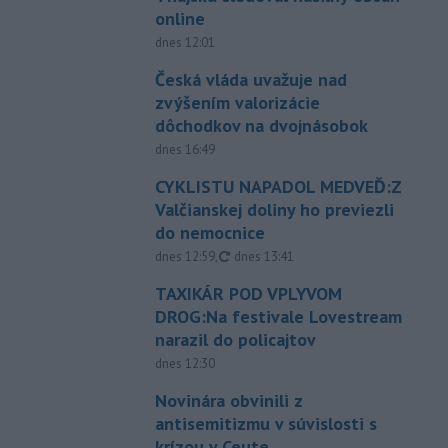
online
dnes 12:01
Česká vláda uvažuje nad
zvýšením valorizácie
dôchodkov na dvojnásobok
dnes 16:49
CYKLISTU NAPADOL MEDVEĎ:Z
Valčianskej doliny ho previezli
do nemocnice
aktualizované
dnes 12:59
,
dnes 13:41
TAXIKÁR POD VPLYVOM
DROG:Na festivale Lovestream
narazil do policajtov
dnes 12:30
Novinára obvinili z
antisemitizmu v súvislosti s
krízou v Ceute