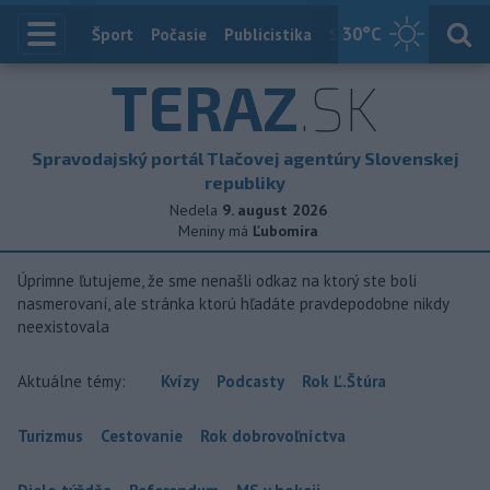
30
°C
Index
Šport
Počasie
Publicistika
Slovensko
Zahranič
TERAZ
.SK
Spravodajský portál Tlačovej agentúry Slovenskej
republiky
Nedela
9. august 2026
Meniny má
Ľubomíra
Úprimne ľutujeme, že sme nenašli odkaz na ktorý ste boli
nasmerovaní, ale stránka ktorú hľadáte pravdepodobne nikdy
neexistovala
Aktuálne témy:
Kvízy
Podcasty
Rok Ľ.Štúra
Turizmus
Cestovanie
Rok dobrovoľníctva