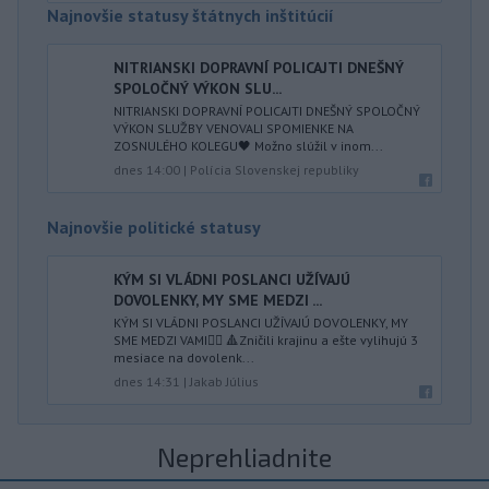
Najnovšie statusy štátnych inštitúcií
NITRIANSKI DOPRAVNÍ POLICAJTI DNEŠNÝ
SPOLOČNÝ VÝKON SLU...
NITRIANSKI DOPRAVNÍ POLICAJTI DNEŠNÝ SPOLOČNÝ
VÝKON SLUŽBY VENOVALI SPOMIENKE NA
ZOSNULÉHO KOLEGU🖤 Možno slúžil v inom...
dnes 14:00
|
Polícia Slovenskej republiky
Najnovšie politické statusy
KÝM SI VLÁDNI POSLANCI UŽÍVAJÚ
DOVOLENKY, MY SME MEDZI ...
KÝM SI VLÁDNI POSLANCI UŽÍVAJÚ DOVOLENKY, MY
SME MEDZI VAMI👍🏻 🔺Zničili krajinu a ešte vylihujú 3
mesiace na dovolenk...
dnes 14:31
|
Jakab Július
Neprehliadnite