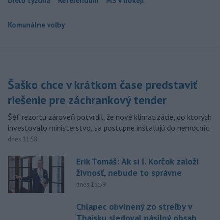
Dielo týždňa
Referendum
MS v hokeji
Komunálne voľby
Šaško chce v krátkom čase predstaviť
riešenie pre záchrankový tender
Šéf rezortu zároveň potvrdil, že nové klimatizácie, do ktorých
investovalo ministerstvo, sa postupne inštalujú do nemocníc.
dnes 11:58
Erik Tomáš: Ak si I. Korčok založí
živnosť, nebude to správne
dnes 13:59
Chlapec obvinený zo streľby v
Thajsku sledoval násilný obsah