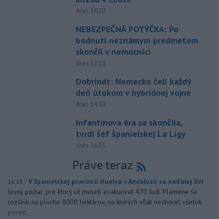
dnes 16:20
NEBEZPEČNÁ POTÝČKA: Po
bodnutí neznámym predmetom
skončil v nemocnici
dnes 12:10
Dobrindt: Nemecko čelí každý
deň útokom v hybridnej vojne
dnes 14:30
Infantinova éra sa skončila,
tvrdí šéf španielskej La Ligy
dnes 16:35
Práve teraz
-
V španielskej provincii Huelva v Andalúzii sa naďalej šíri
16:15
lesný požiar, pre ktorý už museli evakuovať 470 ľudí. Plamene sa
rozšírili na ploche 8000 hektárov, na ktorých však nezhorel všetok
porast.