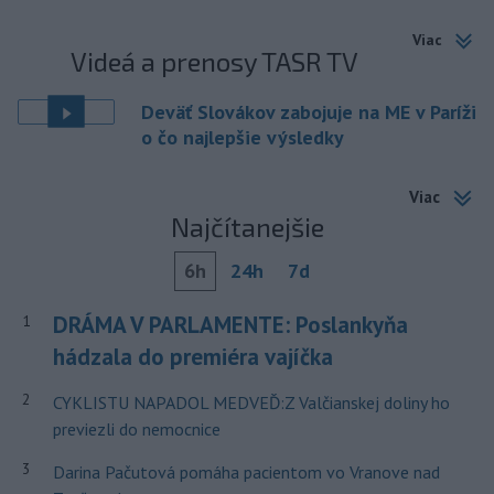
Viac
Videá a prenosy TASR TV
Deväť Slovákov zabojuje na ME v Paríži
o čo najlepšie výsledky
Viac
Najčítanejšie
6h
24h
7d
DRÁMA V PARLAMENTE: Poslankyňa
1
hádzala do premiéra vajíčka
2
CYKLISTU NAPADOL MEDVEĎ:Z Valčianskej doliny ho
previezli do nemocnice
3
Darina Pačutová pomáha pacientom vo Vranove nad