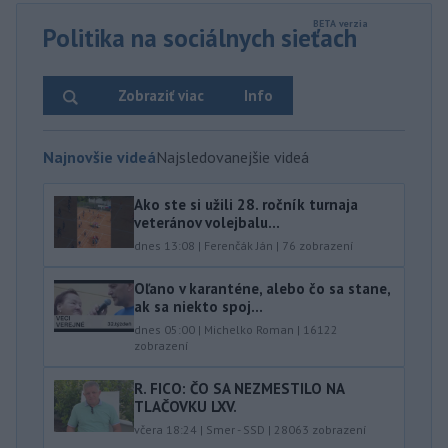
Politika na sociálnych sieťach
Zobraziť viac
Info
Najnovšie videá
Najsledovanejšie videá
Ako ste si užili 28. ročník turnaja
veteránov volejbalu...
dnes 13:08
|
Ferenčák Ján
|
76
zobrazení
Oľano v karanténe, alebo čo sa stane,
ak sa niekto spoj...
dnes 05:00
|
Michelko Roman
|
16122
zobrazení
R. FICO: ČO SA NEZMESTILO NA
TLAČOVKU LXV.
včera 18:24
|
Smer - SSD
|
28063
zobrazení