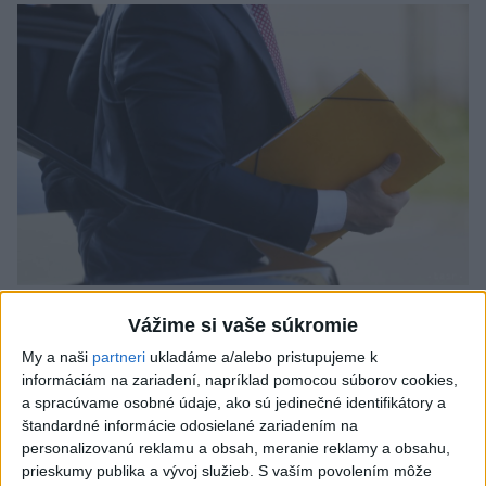
Odborník: Rozlišovanie medzi
Vážime si vaše súkromie
investíciami vás ochráni pred podvodmi
My a naši
partneri
ukladáme a/alebo pristupujeme k
informáciám na zariadení, napríklad pomocou súborov cookies,
Poukázal na to, že podvodníci prispôsobujú názvy produktov
a spracúvame osobné údaje, ako sú jedinečné identifikátory a
aj príbehy tomu, čo práve priťahuje pozornosť.
štandardné informácie odosielané zariadením na
dnes 9:38
personalizovanú reklamu a obsah, meranie reklamy a obsahu,
prieskumy publika a vývoj služieb.
S vaším povolením môže
Slovensko