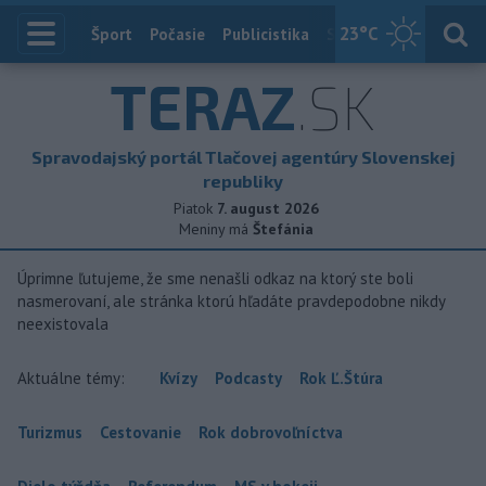
23
°C
Index
Šport
Počasie
Publicistika
Slovensko
Zahranič
TERAZ
.SK
Spravodajský portál Tlačovej agentúry Slovenskej
republiky
Piatok
7. august 2026
Meniny má
Štefánia
Úprimne ľutujeme, že sme nenašli odkaz na ktorý ste boli
nasmerovaní, ale stránka ktorú hľadáte pravdepodobne nikdy
neexistovala
Aktuálne témy:
Kvízy
Podcasty
Rok Ľ.Štúra
Turizmus
Cestovanie
Rok dobrovoľníctva