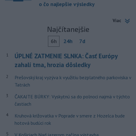
o čo najlepšie výsledky
Viac
Najčítanejšie
6h
24h
7d
ÚPLNÉ ZATMENIE SLNKA: Časť Európy
1
zahalí tma, hrozia dôsledky
2
Prešovský kraj vyzýva k využitiu bezplatného parkoviska v
Tatrách
3
ČAKAJTE BÚRKY: Vyskytnú sa do polnoci najmä v týchto
častiach
4
Kruhová križovatka v Poprade v smere z Hozelca bude
hotová budúci rok
5
V Košiciach Nad jazerom začína výstavba