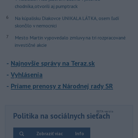
chodníka,otvorili aj pumptrack
6
Na kúpalisku Diakovce UNIKALA LÁTKA, osem ľudí
skončilo v nemocnici
7
Mesto Martin vypovedalo zmluvy na tri rozpracované
investičné akcie
Najnovšie správy na Teraz.sk
Vyhlásenia
Priame prenosy z Národnej rady SR
Politika na sociálnych sieťach
Zobraziť viac
Info