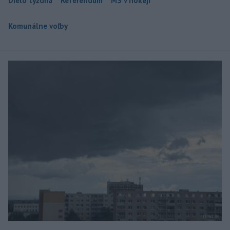
Dielo týždňa
Referendum
MS v hokeji
Komunálne voľby