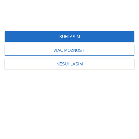
SÚHLASÍM
VIAC MOŽNOSTÍ
NESÚHLASÍM
....