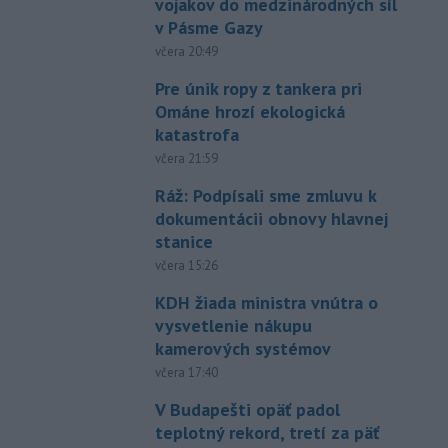
vojakov do medzinárodných síl
v Pásme Gazy
včera 20:49
Pre únik ropy z tankera pri
Ománe hrozí ekologická
katastrofa
včera 21:59
Ráž: Podpísali sme zmluvu k
dokumentácii obnovy hlavnej
stanice
včera 15:26
KDH žiada ministra vnútra o
vysvetlenie nákupu
kamerových systémov
včera 17:40
V Budapešti opäť padol
teplotný rekord, tretí za päť