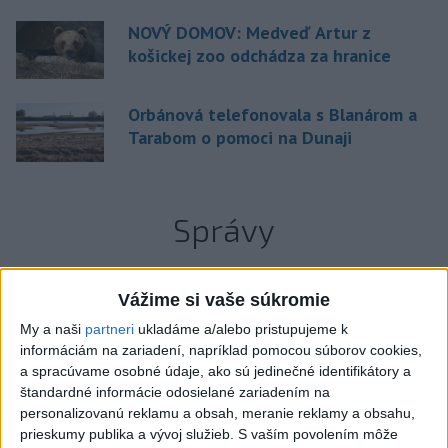
NOVÝ DOMOV: Medveď Artur z
košickej zoo odchádza za hranice
Orbánová telefonovala s Blanárom a
Tarabom o pomoci na Dunaji
Správy
Vážime si vaše súkromie
My a naši
partneri
ukladáme a/alebo pristupujeme k
informáciám na zariadení, napríklad pomocou súborov cookies,
a spracúvame osobné údaje, ako sú jedinečné identifikátory a
štandardné informácie odosielané zariadením na
personalizovanú reklamu a obsah, meranie reklamy a obsahu,
prieskumy publika a vývoj služieb.
S vaším povolením môže