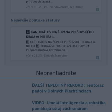
prírodných jazerá...
včera 18:35
|
Polícia Slovenskej republiky
Najnovšie politické statusy
9️⃣ KANDIDÁTOV NA ŽUPANA PREŠOVSKÉHO
KRAJA ➡️ NO IBA 1️...
9️⃣ KANDIDÁTOV NA ŽUPANA PREŠOVSKÉHO KRAJA ➡️
NO IBA 1️⃣. ZDRAVÁ VOĽBA - MILAN MAJERSKÝ ✅️❗️
Podpora mužovi, ktorému na ...
včera 21:23
|
Škripek Branislav
Neprehliadnite
ĎALŠÍ TEPLOTNÝ REKORD: Tentoraz
padol v Dolných Plachtinciach
VIDEO: Umelá inteligencia a robotika
pomáhajú už aj záchranárom