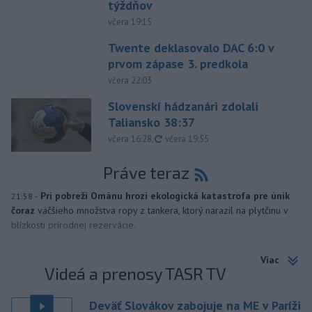
týždňov
včera 19:15
Twente deklasovalo DAC 6:0 v
prvom zápase 3. predkola
včera 22:03
Slovenskí hádzanári zdolali
Taliansko 38:37
aktualizované
včera 16:28
,
včera 19:55
Práve teraz
-
Pri pobreží Ománu hrozí ekologická katastrofa pre únik
21:58
čoraz
väčšieho množstva ropy z tankera, ktorý narazil na plytčinu v
blízkosti prírodnej rezervácie.
Viac
Videá a prenosy TASR TV
Deväť Slovákov zabojuje na ME v Paríži