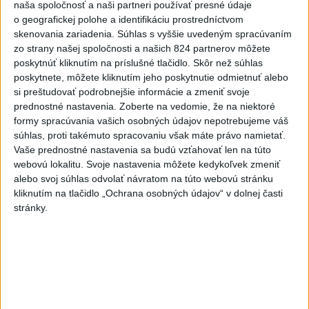
naša spoločnosť a naši partneri používať presné údaje
o geografickej polohe a identifikáciu prostredníctvom
skenovania zariadenia. Súhlas s vyššie uvedeným spracúvaním
zo strany našej spoločnosti a našich 824 partnerov môžete
poskytnúť kliknutím na príslušné tlačidlo. Skôr než súhlas
poskytnete, môžete kliknutím jeho poskytnutie odmietnuť alebo
Na kúpalisku Diakovce UNIKALA LÁTKA,
si preštudovať podrobnejšie informácie a zmeniť svoje
prednostné nastavenia.
Zoberte na vedomie, že na niektoré
osem ľudí skončilo v nemocnici
formy spracúvania vašich osobných údajov nepotrebujeme váš
súhlas, proti takémuto spracovaniu však máte právo namietať.
Na mieste zasahovala aj polícia v súčinnosti s ďalšími
Vaše prednostné nastavenia sa budú vzťahovať len na túto
záchrannými zložkami.
webovú lokalitu. Svoje nastavenia môžete kedykoľvek zmeniť
aktualizované
včera 18:23
,
včera 21:38
alebo svoj súhlas odvolať návratom na túto webovú stránku
kliknutím na tlačidlo „Ochrana osobných údajov“ v dolnej časti
Slovensko
stránky.
ŽSK: VšZP znevýhodnila krajské
nemocnice v porovnaní so
súkromnými
včera 17:57
KDH žiada ministra vnútra o vysvetlenie nákupu kamerových