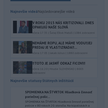
Najnovšie videá
Najsledovanejšie videá
V ROKU 2015 NÁS KRITIZOVALI. DNES
OPAKUJÚ NAŠE SLOVÁ
včera 17:35
|
Šutaj Eštok Matúš
|
1084
zobrazení
NEMÁME ROPU, ALE MÁME VODU‼️JEJ
PREDAJ JE VLASTIZRADA‼️...
včera 17:05
|
Jakab Július
|
1880
zobrazení
‼️TOTO JE JASNÝ ODKAZ FICOVI‼️
včera 16:20
|
Hnutie SLOVENSKO
|
8003
zobrazení
Najnovšie statusy štátnych inštitúcií
SPOMIENKA NA ŠTVRTOK Hliadková činnosť
poriečnej políc...
SPOMIENKA NA ŠTVRTOK Hliadková činnosť poriečnej
polície v 80 rokoch 20. storočia. Na kúpaliskách a