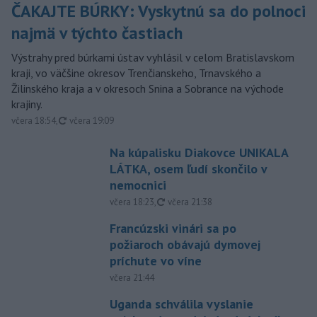
ČAKAJTE BÚRKY: Vyskytnú sa do polnoci
najmä v týchto častiach
Výstrahy pred búrkami ústav vyhlásil v celom Bratislavskom
kraji, vo väčšine okresov Trenčianskeho, Trnavského a
Žilinského kraja a v okresoch Snina a Sobrance na východe
krajiny.
aktualizované
včera 18:54
,
včera 19:09
Na kúpalisku Diakovce UNIKALA
LÁTKA, osem ľudí skončilo v
nemocnici
aktualizované
včera 18:23
,
včera 21:38
Francúzski vinári sa po
požiaroch obávajú dymovej
príchute vo víne
včera 21:44
Uganda schválila vyslanie