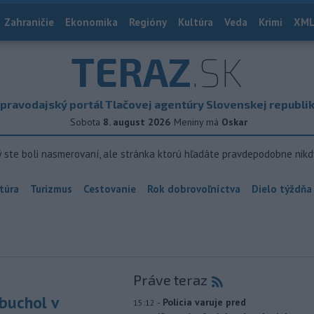
Zahraničie
Ekonomika
Regióny
Kultúra
Veda
Krimi
XML
TERAZ
.SK
pravodajský portál Tlačovej agentúry Slovenskej republi
Sobota
8. august 2026
Meniny má
Oskar
ý ste boli nasmerovaní, ale stránka ktorú hľadáte pravdepodobne nikd
túra
Turizmus
Cestovanie
Rok dobrovoľníctva
Dielo týždňa
Práve teraz
buchol v
-
Polícia varuje pred
15:12