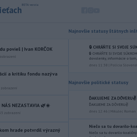
zatváraní pobočiek prevažne v
malých
obciach. Od začiatku roka
sieťach
trvalo ukončilo prevádzku 41
nepovinných prevádzok, ktoré
fungovali nad rámec poštovej licencie.
Najnovšie statusy štátnych inšt
-
Nepálski záchranári
10:58
spozorovali päť tiel na mieste, kde
🔒 CHRÁŇTE SI SVOJE SÚ
vdu povieš | Ivan KORČOK
minulý
rok zmizli piati horolezci,
🔒 CHRÁŇTE SI SVOJE SÚKROM
uviedli v sobotu tamojšie orgány.
zobrazení
dovolenky, informácie o tom
TASR o tom informuje podľa správy
dnes 11:38
|
Polícia Slovens
agentúry Reuters.
tácií a kritiku fondu nazýva
-
Senát Spojených štátov v
10:47
Najnovšie politické statusy
sobotu schválil Todda Blanchea
zobrazení
ako ministra
spravodlivosti. Blanche
ĎAKUJEME ZA DÔVERU✌️
bol poverený vedením tohto rezortu
ĎAKUJEME ZA DÔVERU✌️
 NÁS NEZASTAVIA 🌿☀️
od apríla, keď americký prezident
dnes 12:46
|
Mikulec Roman
Donald Trump odvolal z funkcie Pam
33
zobrazení
Bondiovú.
Niečo sa tu dovarilo-koal
kom hrade potvrdil výrazný
-
Americké ministerstvo
10:00
Niečo sa tu dovarilo-koaličn