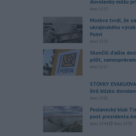
dovolenky môžu pri
dnes 15:15
Moskva tvrdí, že z
ukrajinského výrob
Point
dnes 13:55
Skončili ďalšie de
pôšt, samosprávam
dnes 11:17
STOVKY EVAKUOVAN
šíril blízko dovole
dnes 15:01
Poslanecký klub Ti
post prezidenta A
aktualizovan
dnes 13:44
,
dnes 13:59