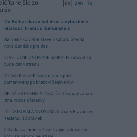
jčítanejšie zo
6h
24h
7d
práv
Do Bulharska vnikol dron a vybuchol v
blízkosti hraníc s Rumunskom
Na Kamzíku v Bratislave v sobotu otvoria
nové Šantisko pre deti
ČIASTOČNÉ ZATMENIE SLNKA: Pozorovať sa
bude dať v stredu
V časti Košice-Krásna otvorili park
pomenovaný po kňazovi Semivanovi
ÚPLNÉ ZATMENIE SLNKA: Časť Európy zahalí
tma, hrozia dôsledky
INTOXIKOVALA SA OSOBA: Požiar v Braväcove
zasiahol 10 stavieb
Pekárka zachránila život svojim zákazníkom,
ktorí sa pár dní neukázali