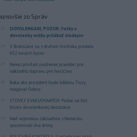
ajnovšie
zo Správ
DOVOLENKÁRI, POZOR: Fotky z
:15
dovolenky môžu prilákať zlodejov
:10
V Bratislave sa v druhom štvrťroku predalo
652 nových bytov
:07
Nemci privítali uvoľnenie pravidiel pre
nákladnú dopravu pre horúčavy
:05
Baka ako prezident bude bábkou Tiszy,
reagoval Fidesz
:01
STOVKY EVAKUOVANÝCH: Požiar sa šíril
blízko dovolenkovej destinácie
:23
Nad vojenskou základňou v Nemecku
spozorovali dva drony
:16
POLICAJNÁ KONTROLA: U mladistvej zistili