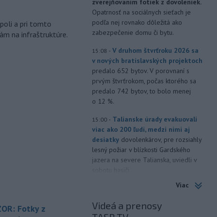
zverejňovaním fotiek z dovoleniek.
m
Opatrnosť na sociálnych sieťach je
podľa nej rovnako dôležitá ako
poli a pri tomto
zabezpečenie domu či bytu.
ám na infraštruktúre.
-
V druhom štvrťroku 2026 sa
15:08
v nových bratislavských projektoch
predalo 652 bytov. V porovnaní s
prvým štvrťrokom, počas ktorého sa
predalo 742 bytov, to bolo menej
o 12 %.
-
Talianske úrady evakuovali
15:00
viac ako 200 ľudí, medzi nimi aj
desiatky
dovolenkárov, pre rozsiahly
lesný požiar v blízkosti Gardského
jazera na severe Talianska, uviedli v
sobotu hasiči.
Viac
-
Nad vojenskou základňou na
14:19
západe Nemecka vo štvrtok
Videá a prenosy
OR: Fotky z
neskoro večer
spozorovali dva drony,