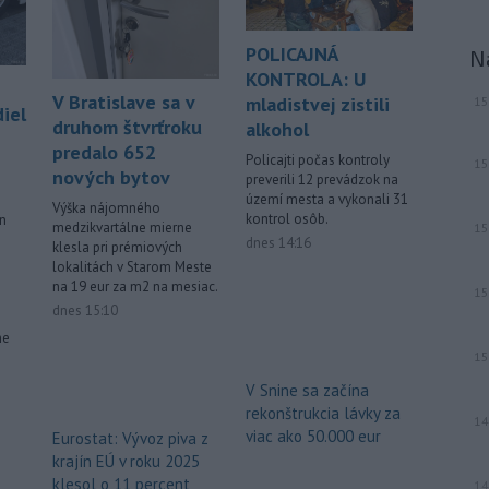
Reuters nemenovaný americký
predstaviteľ, píše TASR.
POLICAJNÁ
N
-
Úrady vo východnej Číne v
07:01
KONTROLA: U
sobotu zatvorili školy a mnohé
V Bratislave sa v
mladistvej zistili
15
iel
turistické
lokality v reakcii na tajfún
druhom štvrťroku
alkohol
Dolphin, ktorý sa blíži k pevnine. TASR
predalo 652
o tom informuje na základe správy
Policajti počas kontroly
15
nových bytov
preverili 12 prevádzok na
agentúry AP.
území mesta a vykonali 31
Výška nájomného
kontrol osôb.
en
-
Taliansky tenista Matteo
21:30
medzikvartálne mierne
15
dnes 14:16
Arnaldi vypadol na turnaji ATP
klesla pri prémiových
Masters 1000
v Montreale už v 3.
lokalitách v Starom Meste
na 19 eur za m2 na mesiac.
kole dvojhry.
15
dnes 15:10
Viac >
ne
15
V Snine sa začína
rekonštrukcia lávky za
14
viac ako 50.000 eur
Eurostat: Vývoz piva z
krajín EÚ v roku 2025
klesol o 11 percent
14