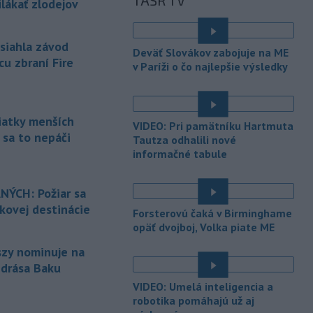
TASR TV
oznámil v sobotu hovorca nemeckých
lákať zlodejov
ozbrojených zložiek. K tomuto
incidentu došlo po tom, čo v noci na
asiahla závod
stredu objavili dron vybavený
Deväť Slovákov zabojuje na ME
výbušninou na letisku Lipsko/Halle.
cu zbraní Fire
v Paríži o čo najlepšie výsledky
-
Parlamentná frakcia
13:42
maďarskej vládnej strany Tisza
nominuje na post
prezidenta
siatky menších
VIDEO: Pri pamätníku Hartmuta
republiky 73-ročného bývalého
 sa to nepáči
Tautza odhalili nové
predsedu Najvyššieho súdu Andrása
informačné tabule
Baku. Frakcia to v sobotu oznámila na
svojom účte na Facebooku po tajnom
hlasovaní.
ÝCH: Požiar sa
nkovej destinácie
Forsterovú čaká v Birminghame
-
Spojené arabské emiráty v
13:40
opäť dvojboj, Volka piate ME
sobotu obvinili Irán z útoku na
tanker
patriaci ich štátnej spoločnosti
szy nominuje na
Abu Dhabi National Oil Company
ndrása Baku
(ADNOC), ktorý práve prechádzal
é
VIDEO: Umelá inteligencia a
Hormuzským prielivom.
robotika pomáhajú už aj