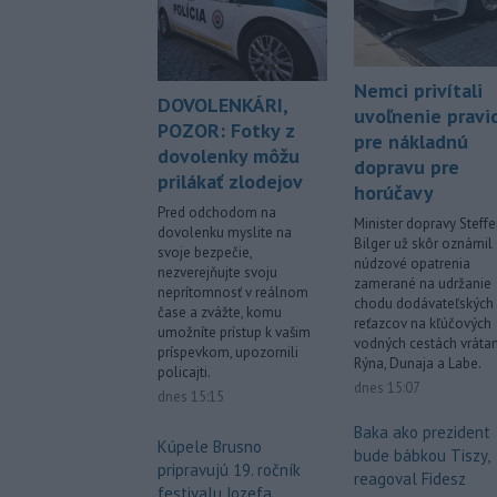
Nemci privítali
DOVOLENKÁRI,
uvoľnenie pravid
POZOR: Fotky z
pre nákladnú
dovolenky môžu
dopravu pre
prilákať zlodejov
horúčavy
Pred odchodom na
Minister dopravy Steff
dovolenku myslite na
Bilger už skôr oznámil
svoje bezpečie,
núdzové opatrenia
nezverejňujte svoju
zamerané na udržanie
neprítomnosť v reálnom
chodu dodávateľských
čase a zvážte, komu
reťazcov na kľúčových
umožníte prístup k vašim
vodných cestách vráta
príspevkom, upozornili
Rýna, Dunaja a Labe.
policajti.
dnes 15:07
dnes 15:15
Baka ako prezident
Kúpele Brusno
bude bábkou Tiszy,
pripravujú 19. ročník
reagoval Fidesz
festivalu Jozefa