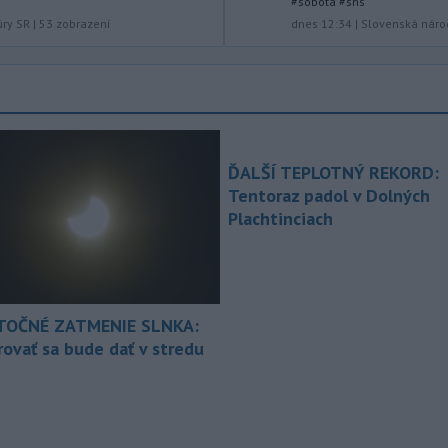
zahraničných vecí v piatok
#sobota #sns
oznámilo, že vláda
prezidenta
úry SR
|
53
zobrazení
dnes 12:34
|
Slovenská náro
Donalda Trumpa plánuje Kolumbii
poskytnúť miliardu dolárov na pomoc
v oblasti bezpečnosti.
-
Slovenským firmám naďalej
09:40
chýbajú pracovníci s konkrétnymi
zručnosťami
pričom digitalizácia,
ĎALŠÍ TEPLOTNÝ REKORD:
automatizácia a AI menia obsah
Tentoraz padol v Dolných
tradičných pozícií a vytvárajú nové
Plachtinciach
profesie. Účinným riešením na
prepojenie potrieb trhu práce s
pracovnou silou môže byť
rekvalifikácia.
TOČNÉ ZATMENIE SLNKA:
-
Úrady v tomto roku doposiaľ
09:09
ovať sa bude dať v stredu
potvrdili 241 prípadov nákazy
západonílskou horúčkou po celej
Európe. Uvádza to týždenná správa,
ktorú v piatok zverejnilo Európske
centrum pre prevenciu a kontrolu