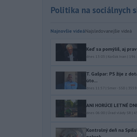
Politika na sociálnych 
Najnovšie videá
Najsledovanejšie videá
Keď sa pomýliš, aj pra
dnes 13:03
|
Korčok Ivan
|
196
T. Gašpar: PS žije z do
úto...
dnes 11:57
|
Smer - SSD
|
3559
ANI HORÚCE LETNÉ DNI
dnes 06:00
|
Úrad vlády SR
|
4
Kontrolný deň na Spišs
pokrok...