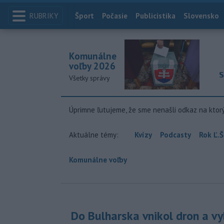
RUBRIKY
Index
Šport
Počasie
Publicistika
Slovensko
Komunálne
voľby 2026
S
Všetky správy
Úprimne ľutujeme, že sme nenašli odkaz na ktor
Aktuálne témy:
Kvízy
Podcasty
Rok Ľ.Š
Komunálne voľby
Do Bulharska vnikol dron a vy