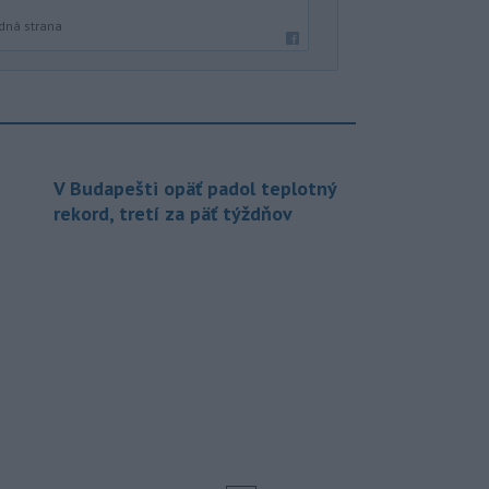
dná strana
V Budapešti opäť padol teplotný
rekord, tretí za päť týždňov