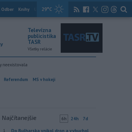
29
°C
 Odber
Knihy
Útulkovo
Magazín
News Now
Archív
TASR
Televízna
publicistika
TASR
ky
Všetky relácie
y neexistovala
Referendum
MS v hokeji
Najčítanejšie
6h
24h
7d
Do Bulharska vnikol dron a vybuchol
1