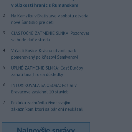
v blízkosti hraníc s Rumunskom
2
Na Kamzíku v Bratislave v sobotu otvoria
nové Šantisko pre deti
3
ČIASTOČNÉ ZATMENIE SLNKA: Pozorovať
sa bude dať v stredu
4
V časti Košice-Krásna otvorili park
pomenovaný po kňazovi Semivanovi
5
ÚPLNÉ ZATMENIE SLNKA: Časť Európy
zahalí tma, hrozia dôsledky
6
INTOXIKOVALA SA OSOBA: Požiar v
Braväcove zasiahol 10 stavieb
7
Pekárka zachránila život svojim
zákazníkom, ktorí sa pár dní neukázali
Najnovšie správy