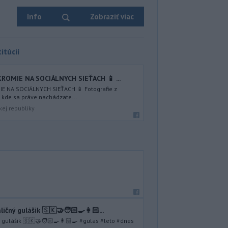
Info
Zobraziť viac
itúcií
KROMIE NA SOCIÁLNYCH SIEŤACH 📱 ...
IE NA SOCIÁLNYCH SIEŤACH 📱 Fotografie z
, kde sa práve nachádzate...
kej republiky
ičný gulášik 🇸🇰🤝🧑🏻‍🍳👩🏻...
ý gulášik 🇸🇰🤝🧑🏻‍🍳👩🏻‍🍳 #gulas #leto #dnes