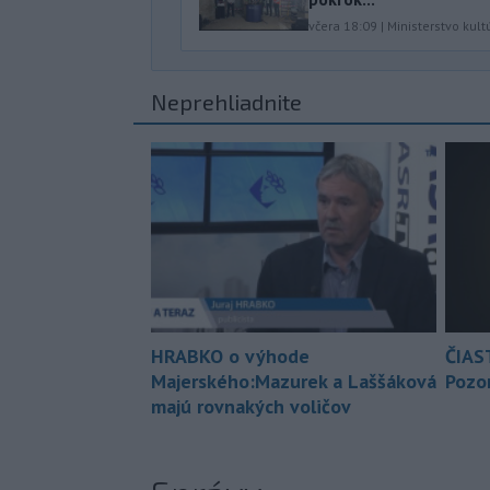
včera 18:09
|
Ministerstvo kult
Neprehliadnite
HRABKO o výhode
ČIAS
Majerského:Mazurek a Laššáková
Pozor
majú rovnakých voličov