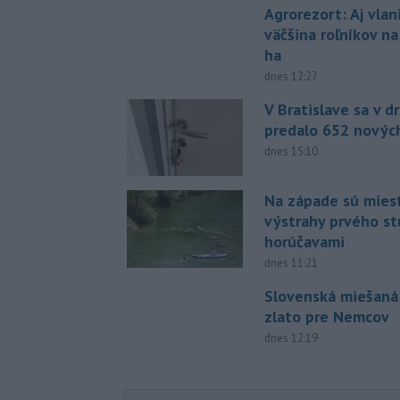
Agrorezort: Aj vlan
väčšina roľníkov n
ha
dnes 12:27
V Bratislave sa v 
predalo 652 novýc
dnes 15:10
Na západe sú mies
výstrahy prvého s
horúčavami
dnes 11:21
Slovenská miešaná
zlato pre Nemcov
dnes 12:19