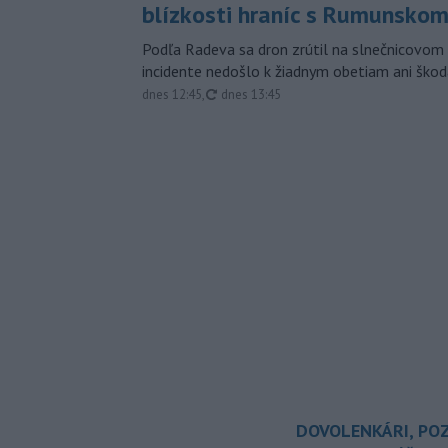
blízkosti hraníc s Rumunsko
Podľa Radeva sa dron zrútil na slnečnicovom 
incidente nedošlo k žiadnym obetiam ani škod
aktualizované
dnes 12:45
,
dnes 13:45
DOVOLENKÁRI, POZ