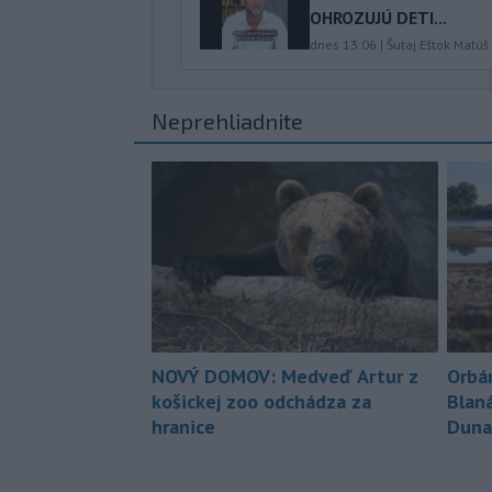
OHROZUJÚ DETI...
dnes 13:06
|
Šutaj Eštok Matúš
Neprehliadnite
NOVÝ DOMOV: Medveď Artur z
Orbá
košickej zoo odchádza za
Blan
hranice
Duna