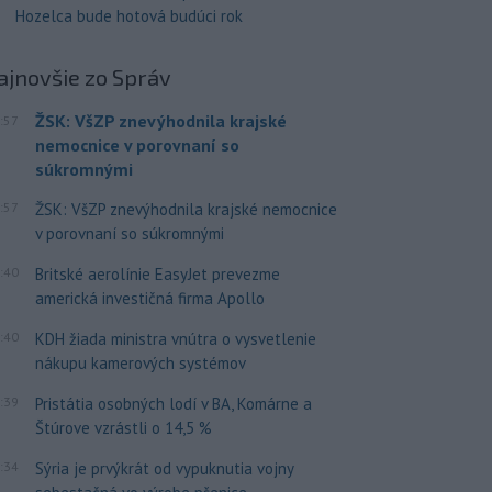
Hozelca bude hotová budúci rok
ajnovšie
zo Správ
ŽSK: VšZP znevýhodnila krajské
:57
nemocnice v porovnaní so
súkromnými
:57
ŽSK: VšZP znevýhodnila krajské nemocnice
v porovnaní so súkromnými
:40
Britské aerolínie EasyJet prevezme
americká investičná firma Apollo
:40
KDH žiada ministra vnútra o vysvetlenie
nákupu kamerových systémov
:39
Pristátia osobných lodí v BA, Komárne a
Štúrove vzrástli o 14,5 %
:34
Sýria je prvýkrát od vypuknutia vojny