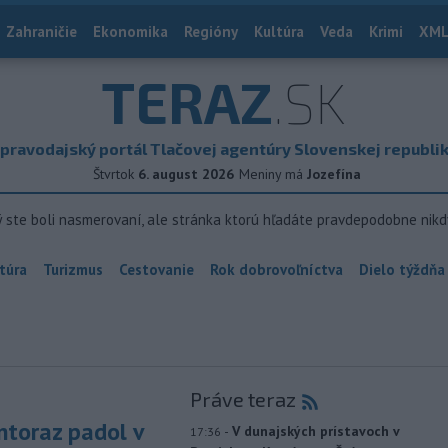
Zahraničie
Ekonomika
Regióny
Kultúra
Veda
Krimi
XML
TERAZ
.SK
pravodajský portál Tlačovej agentúry Slovenskej republi
Štvrtok
6. august 2026
Meniny má
Jozefína
ý ste boli nasmerovaní, ale stránka ktorú hľadáte pravdepodobne nikd
túra
Turizmus
Cestovanie
Rok dobrovoľníctva
Dielo týždňa
Práve teraz
toraz padol v
-
V dunajských prístavoch v
17:36