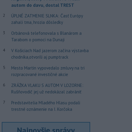
autom do davu, dostal TREST
2
ÚPLNÉ ZATMENIE SLNKA: Časť Európy
zahalí tma, hrozia dôsledky
3
Orbánová telefonovala s Blanárom a
Tarabom o pomoci na Dunaji
4
V Košiciach Nad jazerom začína výstavba
chodníka,otvorili aj pumptrack
5
Mesto Martin vypovedalo zmluvy na tri
rozpracované investičné akcie
6
ZRÁŽKA VLAKU S AUTOM V LOZORNE:
Rušňovodič jej už nedokázal zabrániť
7
Predstavitelia Mladého Hlasu podali
trestné oznámenie na I. Korčoka
Najnovšie správy