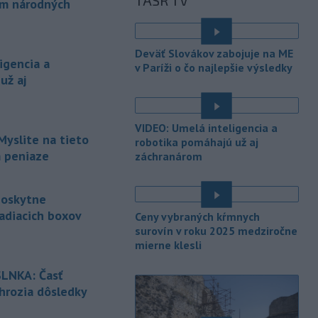
TASR TV
národných parkov. Zároveň posudzuje
ám národných
ôsmu žiadosť o platbu z plánu
obnovy.
é
Deväť Slovákov zabojuje na ME
-
Počas minulotýždňového
15:44
igencia a
v Paríži o čo najlepšie výsledky
prekročenia hranice desaťtisícov
už aj
nelegálnych migrantov z Maroka do
španielskej exklávy Ceuta zomrelo
približne 100 ľudí, oznámil vo štvrtok
VIDEO: Umelá inteligencia a
tamojší starosta Juan Jesús Vivas v
Myslite na tieto
robotika pomáhajú už aj
Európskom parlamente.
m peniaze
záchranárom
-
Meteorológovia zo
15:25
Slovenského
poskytne
hydrometeorologického ústavu
adiacich boxov
Ceny vybraných kŕmnych
(SHMÚ) vo štvrtok opäť zaznamenali
surovín v roku 2025 medziročne
nový absolútny rekord teploty
mierne klesli
vzduchu. V Dolných Plachtinciach v
é
okrese Veľký Krtíš dosiahla teplota
LNKA: Časť
popoludní 42 stupňov Celzia.
 hrozia dôsledky
-
Podpredsedníčka
13:41
é