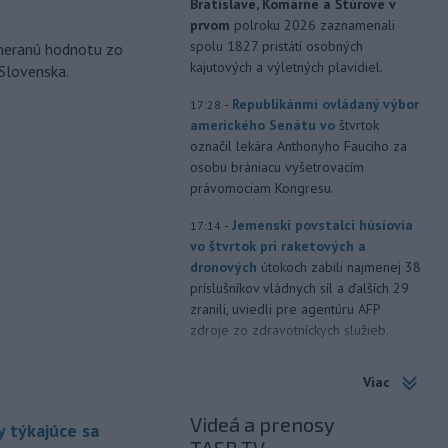
Bratislave, Komárne a Štúrove v
prvom
polroku 2026 zaznamenali
spolu 1827 pristátí osobných
ameranú hodnotu zo
kajutových a výletných plavidiel.
 Slovenska.
-
Republikánmi ovládaný výbor
17:28
amerického Senátu vo
štvrtok
označil lekára Anthonyho Fauciho za
osobu brániacu vyšetrovacím
právomociam Kongresu.
-
Jemenskí povstalci húsíovia
17:14
vo štvrtok pri raketových a
dronových
útokoch zabili najmenej 38
príslušníkov vládnych síl a ďalších 29
zranili, uviedli pre agentúru AFP
zdroje zo zdravotníckych služieb.
-
Európska komisia (EK)
16:35
Viac
monitoruje situáciu a posudzuje
všetky
vznesené obavy týkajúce sa
Videá a prenosy
 týkajúce sa
vládnych uznesení k zonáciám