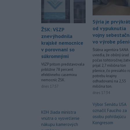
Sýria je prvýkrá
od vypuknutia
ŽSK: VšZP
vojny sebestačn
znevýhodnila
vo výrobe pšeni
krajské nemocnice
v porovnaní so
Štátna agentúra SANA
uviedla, že obilný úrad
súkromnými
počas tohtoročnej žat
VšZP pritom predstavovala
prijal 2,7 milióna ton
približne 78 percent
pšenice, čo presiahlo 
efektívneho casemixu
potrebu krajiny
nemocníc ŽSK.
odhadovanú na 2,55
dnes 17:57
milióna ton.
dnes 17:34
Výbor Senátu USA
označil Fauciho za
KDH žiada ministra
osobu pohŕdajúcu
vnútra o vysvetlenie
Kongresom
nákupu kamerových