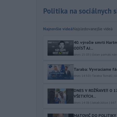
Politika na sociálnych 
Najnovšie videá
Najsledovanejšie videá
40.⁠ ⁠výročie smrti Ha
ODÍSŤ AJ...
dnes 15:03
|
Ústav pamäti ná
Taraba: Vyvraciame f
dnes 14:50
|
Taraba Tomáš
|
6
DNES V ROŽŇAVE‼️ O 1
VŠETKÝCH...
dnes 14:06
|
Jakab Július
|
667
MATOVIČ DO POLITIKY 