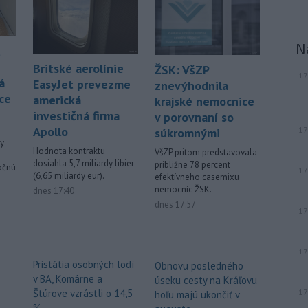
Filip Kuffa tvrdí,
že mu Európska
komisia (EK) dala za pravdu v
súvislosti s vládnou pripomienkou k
N
t
zonáciám národných parkov (NP) a
Britské aerolínie
naďalej je tak ohrozených 450
ŽSK: VšZP
17
á
miliónov eur z plánu obnovy.
EasyJet prevezme
znevýhodnila
ce
americká
krajské nemocnice
Viac >
investičná firma
v porovnaní so
Apollo
17
súkromnými
vy
Hodnota kontraktu
VšZP pritom predstavovala
dosiahla 5,7 miliardy libier
približne 78 percent
ročnú
17
(6,65 miliardy eur).
efektívneho casemixu
nemocníc ŽSK.
dnes 17:40
dnes 17:57
17
17
Pristátia osobných lodí
Obnovu posledného
v BA, Komárne a
úseku cesty na Kráľovu
Štúrove vzrástli o 14,5
17
hoľu majú ukončiť v
%