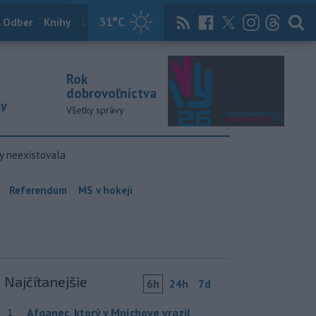
31
°C
 Odber
Knihy
Útulkovo
Magazín
News Now
Archív
TASR
Rok
dobrovoľníctva
ky
Všetky správy
y neexistovala
Referendum
MS v hokeji
Najčítanejšie
6h
24h
7d
Afganec, ktorý v Mníchove vrazil
1