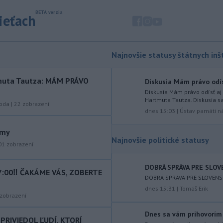
Balkáne, kde v týchto dňoch horúčavy
dosahujú až 40 stupňov Celzia.
sieťach
-
Nemecký súd vo štvrtok
12:12
udelil doživotný trest Afgancovi,
ktorý
minulý rok autom vrazil do davu
Najnovšie statusy štátnych inšt
ľudí v Mníchove a zabil dvojročné
dievča a jej 37-ročnú matku.
rtmuta Tautza: MÁM PRÁVO
Diskusia Mám právo odísť
-
Severná Kórea vo štvrtok
11:29
Diskusia Mám právo odísť aj 
odpálila najmenej jeden
Hartmuta Tautza. Diskusia sa
roda
|
22
zobrazení
neidentifikovaný
projektil smerom k
dnes 15:03
|
Ústav pamäti n
Japonskému moru, uviedla
ámy
juhokórejská armáda.
Najnovšie politické statusy
01
zobrazení
-
Island si v prípade obnovenia
10:31
rokovaní o vstupe do Európskej
DOBRÁ SPRÁVA PRE SLO
únie chce zachovať suverénnu
7:00‼️ ČAKÁME VÁS, ZOBERTE
DOBRÁ SPRÁVA PRE SLOVENS
kontrolu nad všetkým rybolovom.
dnes 15:31
|
Tomáš Erik
zobrazení
-
Väčšina Poliakov po roku vo
09:52
funkcii hodnotí pôsobenie
Dnes sa vám prihovorím 
PRIVIEDOL ĽUDÍ, KTORÍ
prezidenta Karola Nawrockého