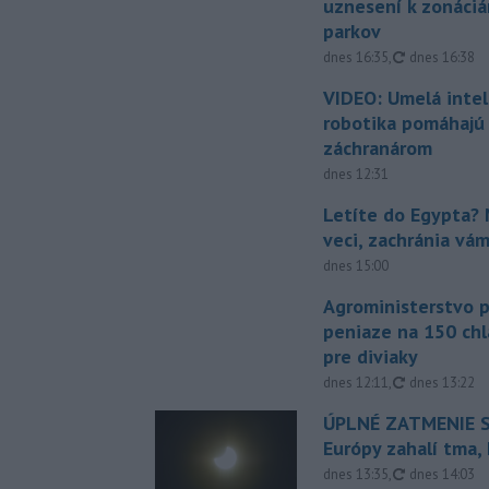
uznesení k zonáci
parkov
aktualizovan
dnes 16:35
,
dnes 16:38
VIDEO: Umelá intel
robotika pomáhajú 
záchranárom
dnes 12:31
Letíte do Egypta? 
veci, zachránia vá
dnes 15:00
Agroministerstvo 
peniaze na 150 chl
pre diviaky
aktualizovan
dnes 12:11
,
dnes 13:22
ÚPLNÉ ZATMENIE S
Európy zahalí tma,
aktualizovan
dnes 13:35
,
dnes 14:03