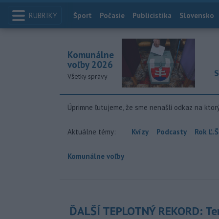
RUBRIKY
Index
Šport
Počasie
Publicistika
Slovensko
Komunálne
voľby 2026
S
Všetky správy
Úprimne ľutujeme, že sme nenašli odkaz na ktor
Aktuálne témy:
Kvízy
Podcasty
Rok Ľ.Š
Komunálne voľby
ĎALŠÍ TEPLOTNÝ REKORD: Ten