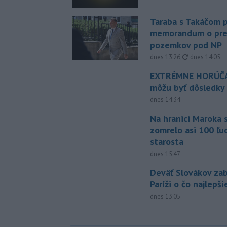
Taraba s Takáčom p
memorandum o pr
pozemkov pod NP
aktualizovan
dnes 13:26
,
dnes 14:05
EXTRÉMNE HORÚČA
môžu byť dôsledky
dnes 14:34
Na hranici Maroka 
zomrelo asi 100 ľu
starosta
dnes 15:47
Deväť Slovákov zab
Paríži o čo najlepš
dnes 13:05