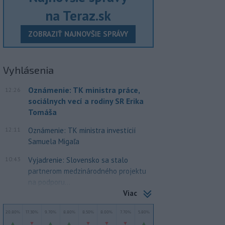
na Teraz.sk
ZOBRAZIŤ NAJNOVŠIE SPRÁVY
Vyhlásenia
Oznámenie: TK ministra práce,
12:26
sociálnych vecí a rodiny SR Erika
Tomáša
12:11
Oznámenie: TK ministra investícií
Samuela Migaľa
10:43
Vyjadrenie: Slovensko sa stalo
partnerom medzinárodného projektu
na podporu...
Viac