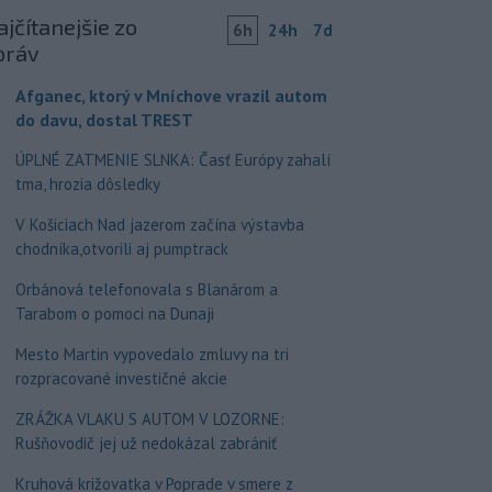
jčítanejšie zo
6h
24h
7d
práv
Afganec, ktorý v Mníchove vrazil autom
do davu, dostal TREST
ÚPLNÉ ZATMENIE SLNKA: Časť Európy zahalí
tma, hrozia dôsledky
V Košiciach Nad jazerom začína výstavba
chodníka,otvorili aj pumptrack
Orbánová telefonovala s Blanárom a
Tarabom o pomoci na Dunaji
Mesto Martin vypovedalo zmluvy na tri
rozpracované investičné akcie
ZRÁŽKA VLAKU S AUTOM V LOZORNE:
Rušňovodič jej už nedokázal zabrániť
Kruhová križovatka v Poprade v smere z