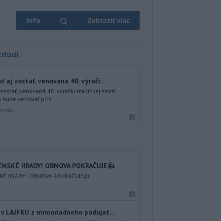
Info
Zobraziť viac
itúcií
 aj zostať, venovaná 40. výroči...
zostať, venovaná 40. výročiu tragickej smrti
 bude venovať príb...
ároda
VENSKÉ HRADY! OBNOVA POKRAČUJE👍
KÉ HRADY! OBNOVA POKRAČUJE👍
v LAJFKU z mimoriadneho podujat...