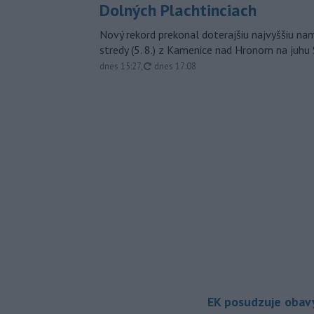
Dolných Plachtinciach
Nový rekord prekonal doterajšiu najvyššiu n
stredy (5. 8.) z Kamenice nad Hronom na juhu
aktualizované
dnes 15:27
,
dnes 17:08
EK posudzuje obavy