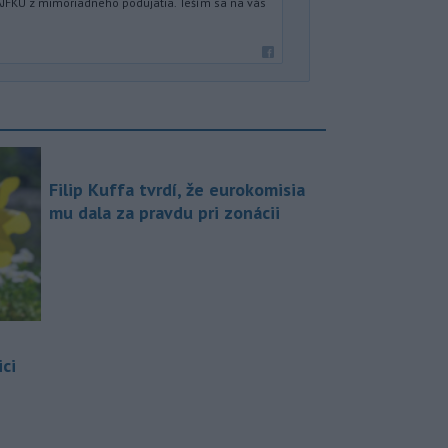
JFKU z mimoriadneho podujatia. Teším sa na vás
Filip Kuffa tvrdí, že eurokomisia
mu dala za pravdu pri zonácii
ci