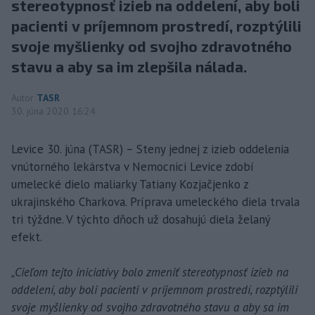
stereotypnosť izieb na oddelení, aby boli
pacienti v príjemnom prostredí, rozptýlili
svoje myšlienky od svojho zdravotného
stavu a aby sa im zlepšila nálada.
Autor
TASR
30. júna 2020 16:24
Levice 30. júna (TASR) – Steny jednej z izieb oddelenia
vnútorného lekárstva v Nemocnici Levice zdobí
umelecké dielo maliarky Tatiany Kozjačjenko z
ukrajinského Charkova. Príprava umeleckého diela trvala
tri týždne. V týchto dňoch už dosahujú diela želaný
efekt.
„Cieľom tejto iniciatívy bolo zmeniť stereotypnosť izieb na
oddelení, aby boli pacienti v príjemnom prostredí, rozptýlili
svoje myšlienky od svojho zdravotného stavu a aby sa im