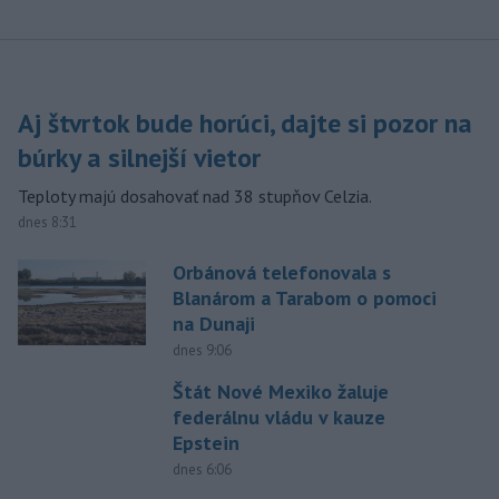
Aj štvrtok bude horúci, dajte si pozor na
búrky a silnejší vietor
Teploty majú dosahovať nad 38 stupňov Celzia.
dnes 8:31
Orbánová telefonovala s
Blanárom a Tarabom o pomoci
na Dunaji
dnes 9:06
Štát Nové Mexiko žaluje
federálnu vládu v kauze
Epstein
dnes 6:06