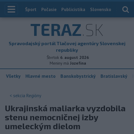
Index
Šport
Počasie
Publicistika
Slovensko
Zahranič
TERAZ
.SK
Spravodajský portál Tlačovej agentúry Slovenskej
republiky
Štvrtok
6. august 2026
Meniny má
Jozefína
Všetky
Hlavné mesto
Banskobystrický
Bratislavský
< sekcia
Regióny
Ukrajinská maliarka vyzdobila
stenu nemocničnej izby
umeleckým dielom