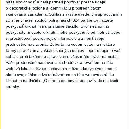
naša spoločnosť a naši partneri používať presné údaje
FIFA sa ospravedlnila za plán s
o geografickej polohe a identifikáciu prostredníctvom
podielmi, no podporila
skenovania zariadenia. Súhlas s vyššie uvedeným spracúvaním
zo strany našej spoločnosti a našich 824 partnerov môžete
Infantina
poskytnúť kliknutím na príslušné tlačidlo. Skôr než súhlas
aktualizované
dnes 6:47
,
dnes 7:10
poskytnete, môžete kliknutím jeho poskytnutie odmietnuť alebo
Slováci na Hlinka Gretzky Cupe
si preštudovať podrobnejšie informácie a zmeniť svoje
prednostné nastavenia.
Zoberte na vedomie, že na niektoré
zdolali Švajčiarov 6:2, sú v
formy spracúvania vašich osobných údajov nepotrebujeme váš
semifinále
súhlas, proti takémuto spracovaniu však máte právo namietať.
aktualizované
dnes 6:01
,
dnes 7:37
Vaše prednostné nastavenia sa budú vzťahovať len na túto
webovú lokalitu. Svoje nastavenia môžete kedykoľvek zmeniť
Práve teraz
alebo svoj súhlas odvolať návratom na túto webovú stránku
-
Aj štvrtok bude na Slovensku horúci. Pre okresy na
08:31
kliknutím na tlačidlo „Ochrana osobných údajov“ v dolnej časti
západnom a južnom
Slovensku a niektoré okresy v strede a na
stránky.
východe krajiny vydal Slovenský hydrometeorologický ústav (SHMÚ)
výstrahy tretieho stupňa pred vysokými teplotami.
Viac
Videá a prenosy TASR TV