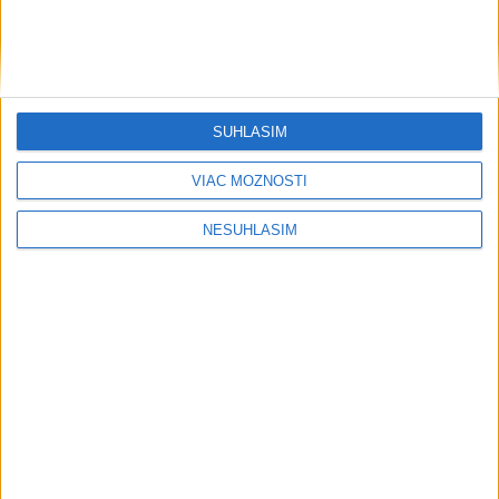
Šport
SÚHLASÍM
VIAC MOŽNOSTÍ
....
NESÚHLASÍM
....