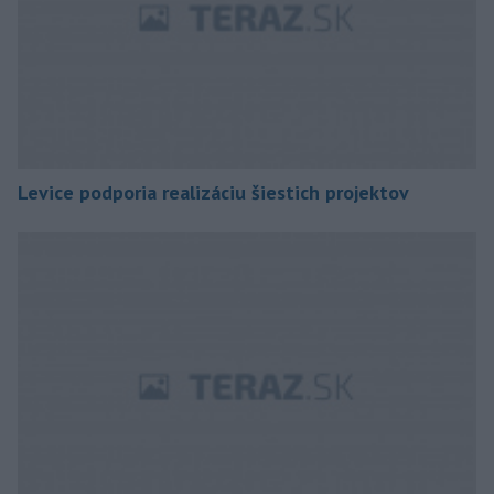
Levice podporia realizáciu šiestich projektov