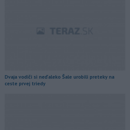
Dvaja vodiči si neďaleko Šale urobili preteky na
ceste prvej triedy