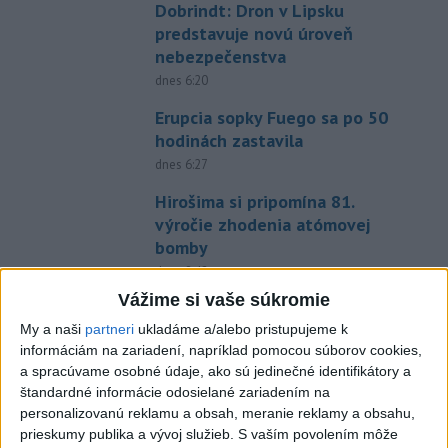
Dobrindt: Dron v Lipsku
predstavuje novú úroveň
nebezpečenstva
dnes 6:20
Erupcia sopky Fuego sa po 50
hodinách zastavila
dnes 6:27
Hirošima si pripomína 81.
výročie zhodenia atómovej
bomby
dnes 8:42
Vážime si vaše súkromie
Eurostat: Takmer 17 percent
Európanov užíva denne tabak
My a naši
partneri
ukladáme a/alebo pristupujeme k
informáciám na zariadení, napríklad pomocou súborov cookies,
dnes 7:18
a spracúvame osobné údaje, ako sú jedinečné identifikátory a
Ukrajina: Nočné ruské útoky
štandardné informácie odosielané zariadením na
zabili najmenej šesť ľudí
personalizovanú reklamu a obsah, meranie reklamy a obsahu,
prieskumy publika a vývoj služieb.
S vaším povolením môže
dnes 7:55