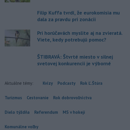
Filip Kuffa tvrdí, že eurokomisia mu
dala za pravdu pri zonácii
Pri horúčavách myslite aj na zvieratá.
Viete, kedy potrebujú pomoc?
ŠTIBRAVÁ: Štvrté miesto v silnej
svetovej konkurencii je výborné
Aktuálne témy:
Kvízy
Podcasty
Rok Ľ.Štúra
Turizmus
Cestovanie
Rok dobrovoľníctva
Dielo týždňa
Referendum
MS v hokeji
Komunálne voľby