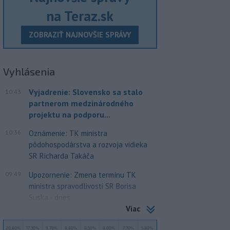
na Teraz.sk
ZOBRAZIŤ NAJNOVŠIE SPRÁVY
Vyhlásenia
Vyjadrenie: Slovensko sa stalo
10:43
partnerom medzinárodného
projektu na podporu...
10:36
Oznámenie: TK ministra
pôdohospodárstva a rozvoja vidieka
SR Richarda Takáča
09:49
Upozornenie: Zmena termínu TK
ministra spravodlivosti SR Borisa
Suska - dnes
Viac