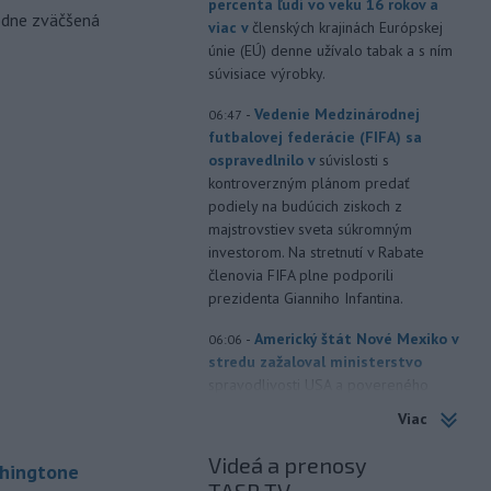
percenta ľudí vo veku 16 rokov a
odne zväčšená
viac v
členských krajinách Európskej
únie (EÚ) denne užívalo tabak a s ním
súvisiace výrobky.
-
Vedenie Medzinárodnej
06:47
futbalovej federácie (FIFA) sa
ospravedlnilo v
súvislosti s
kontroverzným plánom predať
podiely na budúcich ziskoch z
majstrovstiev sveta súkromným
investorom. Na stretnutí v Rabate
členovia FIFA plne podporili
prezidenta Gianniho Infantina.
-
Americký štát Nové Mexiko v
06:06
stredu zažaloval ministerstvo
spravodlivosti USA a povereného
ministra Todda Blanchea. Tvrdí, že
Viac
federálne úrady mu bránia vo
vyšetrovaní sexuálnych trestných činov
Videá a prenosy
shingtone
odsúdeného sexuálneho delikventa