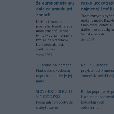
že eurokomisia mu
ruské útoky zabi
dala za pravdu pri
najmenej šesť ľu
zonácii
Troch mŕtvych si vyžiad
útoky na mesto Balakli
Minister životného
Charkovskej oblasti a
prostredia Tomáš Taraba
ďalšie tri osoby zahynul
(nominant SNS) sa voči
Sumskej oblasti.
týmto tvrdeniam ohradil s
dnes 7:55
tým, že ide o fabulácie,
ktoré neodzrkadľujú
skutkový stav.
včera 22:53
T. Taraba: SR pomáha
Na juhu Libanonu
Maďarsku s vodou aj
prvýkrát od prímeria
napriek tomu, že je jej
zomreli izraelskí voj
málo
SLOVENSKÍ POLICAJTI
Rusko poprelo, že pr
V CHORVÁTSKU:
Ukrajine nasadzova
Pomáhali i pri podvode
kolumbijských
s ubytovaním
žoldnierov