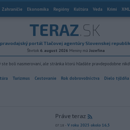
Zahraničie
Ekonomika
Regióny
Kultúra
Veda
Krimi
XML
TERAZ
.SK
pravodajský portál Tlačovej agentúry Slovenskej republi
Štvrtok
6. august 2026
Meniny má
Jozefína
ý ste boli nasmerovaní, ale stránka ktorú hľadáte pravdepodobne nikd
túra
Turizmus
Cestovanie
Rok dobrovoľníctva
Dielo týždňa
Práve teraz
-
V roku 2025 okolo 16,5
07:18