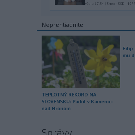
včera 17:34
|
Smer - SSD
|
497
Neprehliadnite
Filip
mu da
TEPLOTNÝ REKORD NA
SLOVENSKU: Padol v Kamenici
nad Hronom
Správy