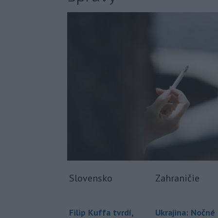
Slovensko
Zahraničie
Filip Kuffa tvrdí,
Ukrajina: Nočné