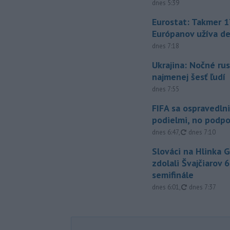
dnes 5:39
Eurostat: Takmer 1
Európanov užíva d
dnes 7:18
Ukrajina: Nočné rus
najmenej šesť ľudí
dnes 7:55
FIFA sa ospravedlni
podielmi, no podpo
aktualizované
dnes 6:47
,
dnes 7:10
Slováci na Hlinka 
zdolali Švajčiarov 6
semifinále
aktualizované
dnes 6:01
,
dnes 7:37