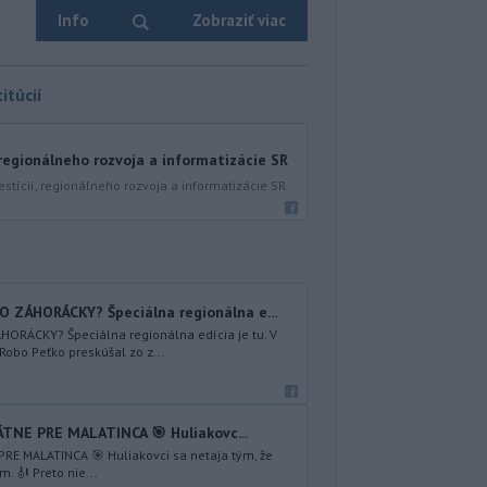
Info
Zobraziť viac
itúcií
 regionálneho rozvoja a informatizácie SR
estícií, regionálneho rozvoja a informatizácie SR
ZÁHORÁCKY? Špeciálna regionálna e...
RÁCKY? Špeciálna regionálna edícia je tu. V
obo Peťko preskúšal zo z...
ÁTNE PRE MALATINCA 🎯 Huliakovc...
PRE MALATINCA 🎯 Huliakovci sa netaja tým, že
. 🎻 Preto nie...