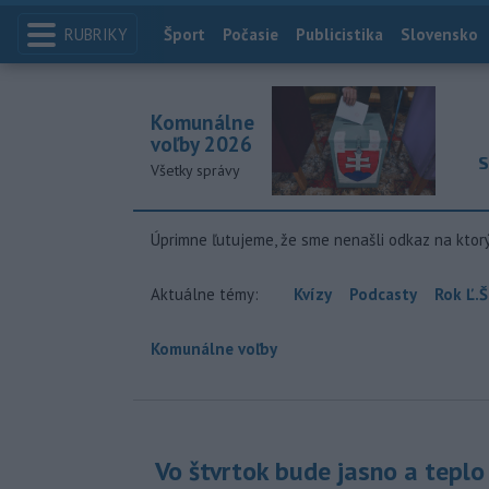
RUBRIKY
Index
Šport
Počasie
Publicistika
Slovensko
Komunálne
voľby 2026
S
Všetky správy
Úprimne ľutujeme, že sme nenašli odkaz na ktor
Aktuálne témy:
Kvízy
Podcasty
Rok Ľ.Š
Komunálne voľby
Vo štvrtok bude jasno a teplo