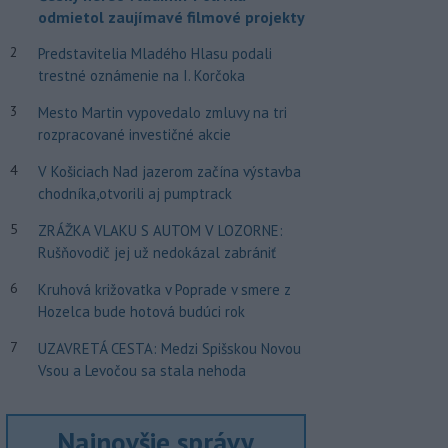
odmietol zaujímavé filmové projekty
2
Predstavitelia Mladého Hlasu podali
trestné oznámenie na I. Korčoka
3
Mesto Martin vypovedalo zmluvy na tri
rozpracované investičné akcie
4
V Košiciach Nad jazerom začína výstavba
chodníka,otvorili aj pumptrack
5
ZRÁŽKA VLAKU S AUTOM V LOZORNE:
Rušňovodič jej už nedokázal zabrániť
6
Kruhová križovatka v Poprade v smere z
Hozelca bude hotová budúci rok
7
UZAVRETÁ CESTA: Medzi Spišskou Novou
Vsou a Levočou sa stala nehoda
Najnovšie správy