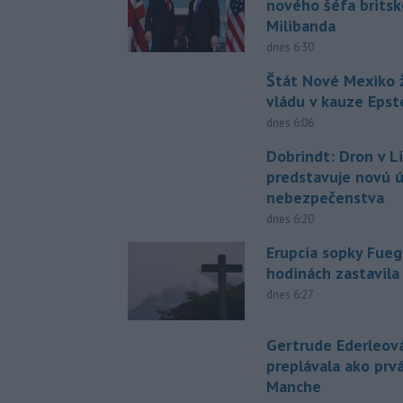
nového šéfa britsk
Milibanda
dnes 6:30
Štát Nové Mexiko ž
vládu v kauze Epst
dnes 6:06
Dobrindt: Dron v L
predstavuje novú 
nebezpečenstva
dnes 6:20
Erupcia sopky Fueg
hodinách zastavila
dnes 6:27
Gertrude Ederleov
preplávala ako prv
Manche