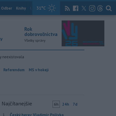
31
°C
 Odber
Knihy
Útulkovo
Magazín
News Now
Archív
TASR
Rok
dobrovoľníctva
ky
Všetky správy
y neexistovala
Referendum
MS v hokeji
Najčítanejšie
6h
24h
7d
Český herec Vladimír Polívka
1