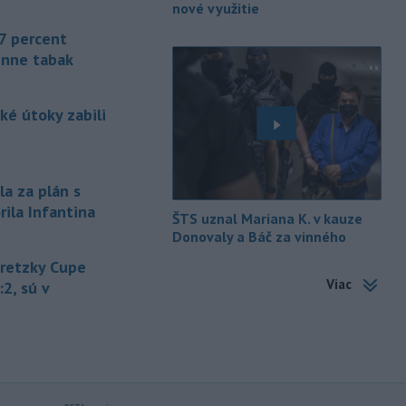
nové využitie
-
Litovská pohraničná stráž
20:17
7 percent
objavila ďalší podzemný tunel,
enne tabak
ktorý mal
slúžiť na nelegálne
prevádzanie migrantov z Bieloruska
na územie tohto členského štátu
ké útoky zabili
Európskej únie.
-
Ruská dezinformačná
20:08
kampaň sa vo Francúzsku zamerala
na ďalšieho
kandidáta, bývalého
la za plán s
centristického premiéra Attala. Ako
rila Infantina
ŠTS uznal Mariana K. v kauze
informovala agentúra AFP, odhalil ju
Donovaly a Báč za vinného
vládny úrad Viginum a s „vysokou
mierou istoty“ pripísal proruskej
Gretzky Cupe
dezinformačnej sieti s názvom
Viac
:2, sú v
Matrioška.
-
Na jednokoľajovom
20:02
železničnom priecestí v Lozorne
došlo v stredu
podvečer k zrážke
nákladného vlaku s osobným