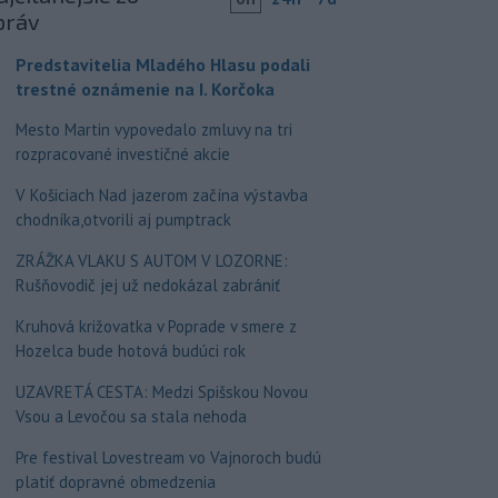
práv
Predstavitelia Mladého Hlasu podali
trestné oznámenie na I. Korčoka
Mesto Martin vypovedalo zmluvy na tri
rozpracované investičné akcie
V Košiciach Nad jazerom začína výstavba
chodníka,otvorili aj pumptrack
ZRÁŽKA VLAKU S AUTOM V LOZORNE:
Rušňovodič jej už nedokázal zabrániť
Kruhová križovatka v Poprade v smere z
Hozelca bude hotová budúci rok
UZAVRETÁ CESTA: Medzi Spišskou Novou
Vsou a Levočou sa stala nehoda
Pre festival Lovestream vo Vajnoroch budú
platiť dopravné obmedzenia