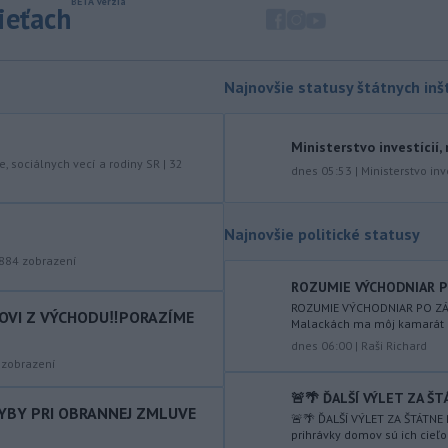
motorovým vozidlom.
sieťach
-
Úrady v severovýchodnej
19:29
Kolumbii v stredu zachránili
zatúlané mláďa
hrocha. Na brehu
Najnovšie statusy štátnych inšt
rieky ho našli rybári so známkami
podvýživy. Ide o jedinca z približne
Ministerstvo investícií,
200 hrochov, ktoré sa v krajine
e, sociálnych vecí a rodiny SR
|
32
rozmnožili po tom, ako niekoľko
dnes 05:53
|
Ministerstvo inv
zvierat do Kolumbie priniesol Pablo
Escobar.
Najnovšie politické statusy
-
Švajčiarska lyžiarka Lara
19:16
884
zobrazení
Gutová-Behramiová sa rozhodla
ROZUMIE VÝCHODNIAR PO 
ukončiť svoju kariéru.
ROZUMIE VÝCHODNIAR PO ZÁHO
COVI Z VÝCHODU‼️PORAZÍME
Malackách ma môj kamarát R
-
Pri výbuchu nastraženej
18:52
dnes 06:00
|
Raši Richard
výbušniny v moskovskej reštaurácii
zobrazení
Balzi
Rossi, ku ktorému došlo v sobotu
1. augusta, zahynul údajne zať veliteľa
🚨🌴 ĎALŠÍ VÝLET ZA ŠT
ruských vzdušných a kozmických síl
HYBY PRI OBRANNEJ ZMLUVE
🚨🌴 ĎALŠÍ VÝLET ZA ŠTÁTNE 
generála Alexandra Čajka.
prihrávky domov sú ich cieľom