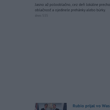
Jasno až polooblačno, cez deň lokálne prech
oblačnosť a ojedinele prehánky alebo búrky.
dnes 5:55
Rubio prijal vo Wa