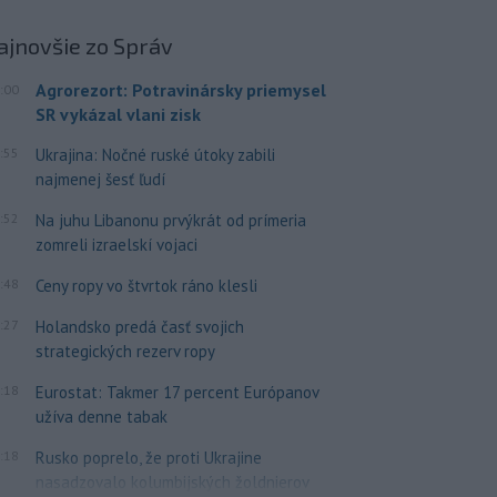
ajnovšie
zo Správ
Agrorezort: Potravinársky priemysel
:00
SR vykázal vlani zisk
:55
Ukrajina: Nočné ruské útoky zabili
najmenej šesť ľudí
:52
Na juhu Libanonu prvýkrát od prímeria
zomreli izraelskí vojaci
:48
Ceny ropy vo štvrtok ráno klesli
:27
Holandsko predá časť svojich
strategických rezerv ropy
:18
Eurostat: Takmer 17 percent Európanov
užíva denne tabak
:18
Rusko poprelo, že proti Ukrajine
nasadzovalo kolumbijských žoldnierov