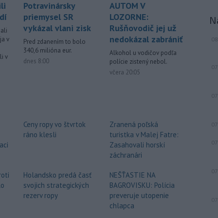
hydrometeorologického ústavu
li
Potravinársky
AUTOM V
(SHMÚ) v stredu zaznamenali nový
dí
priemysel SR
LOZORNE:
N
absolútny rekord teploty vzduchu. V
vykázal vlani zisk
Rušňovodič jej už
ali
Kamenici nad Hronom v okrese Nové
nedokázal zabrániť
ja v
08
Pred zdanením to bolo
Zámky dosiahla teplota v stredu
340,6 milióna eur.
popoludní 41,4 stupňa Celzia.
Alkohol u vodičov podľa
i v
dnes 8:00
polície zistený nebol.
07
-
Ukrajinské úrady v stredu
17:01
včera 20:05
nariadili stovkám rodín s deťmi
opustiť
mesto Kramatorsk v Doneckej
07
oblasti na východe krajiny. Dôvodom
je zintenzívňujúce sa ostreľovanie a
postup ruských jednotiek v blízkom
Ceny ropy vo štvrtok
Zranená poľská
07
okolí.
ráno klesli
turistka v Malej Fatre:
07
aci
Zasahovali horskí
-
Slovenská republika si v
17:00
záchranári
Chorvátsku uctila pamiatku dvoch
slovenských vojakov, ktorí zahynuli pri
07
oti
Holandsko predá časť
NEŠŤASTIE NA
plnení úloh v mierovej misii
lo
svojich strategických
BAGROVISKU: Polícia
Organizácie Spojených národov
rezerv ropy
preveruje utopenie
07
UNPROFOR v bývalej Juhoslávii.
chlapca