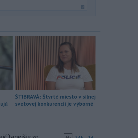
ŠTIBRAVÁ: Štvrté miesto v silnej
bujú
svetovej konkurencii je výborné
jčítanejšie zo
6h
24h
7d