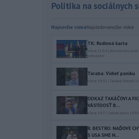
Politika na sociálnych 
Najnovšie videá
Najsledovanejšie videá
TK: Rodinná karta
včera 21:50
|
Ministerstvo prác
zobrazení
Taraba: Vidieť paniku
včera 19:32
|
Taraba Tomáš
|
1
ODKAZ TAKÁČOVI A FI
VÁS‼️DOSŤ B...
včera 19:27
|
Jakab Július
|
630
R. BESTRO: NAĎOVE C
S USA SME N...