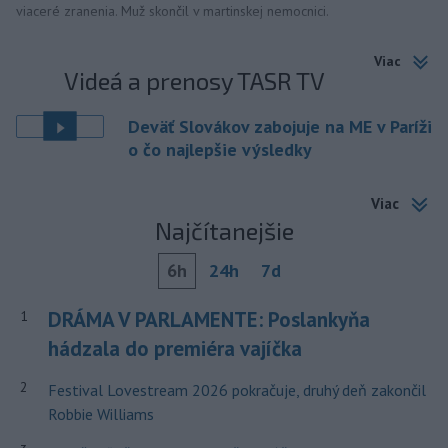
viaceré zranenia. Muž skončil v martinskej nemocnici.
Viac
Videá a prenosy TASR TV
Deväť Slovákov zabojuje na ME v Paríži
o čo najlepšie výsledky
Viac
Najčítanejšie
6h
24h
7d
DRÁMA V PARLAMENTE: Poslankyňa
1
hádzala do premiéra vajíčka
2
Festival Lovestream 2026 pokračuje, druhý deň zakončil
Robbie Williams