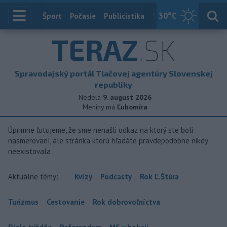
30
°C
Index
Šport
Počasie
Publicistika
Slovensko
Zahranič
TERAZ
.SK
Spravodajský portál Tlačovej agentúry Slovenskej
republiky
Nedela
9. august 2026
Meniny má
Ľubomíra
Úprimne ľutujeme, že sme nenašli odkaz na ktorý ste boli
nasmerovaní, ale stránka ktorú hľadáte pravdepodobne nikdy
neexistovala
Aktuálne témy:
Kvízy
Podcasty
Rok Ľ.Štúra
Turizmus
Cestovanie
Rok dobrovoľníctva