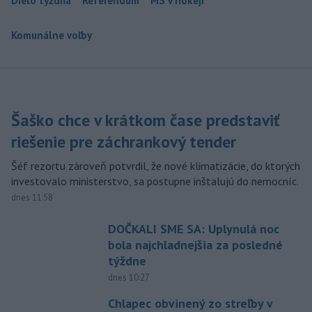
Dielo týždňa
Referendum
MS v hokeji
Komunálne voľby
Šaško chce v krátkom čase predstaviť
riešenie pre záchrankový tender
Šéf rezortu zároveň potvrdil, že nové klimatizácie, do ktorých
investovalo ministerstvo, sa postupne inštalujú do nemocníc.
dnes 11:58
DOČKALI SME SA: Uplynulá noc
bola najchladnejšia za posledné
týždne
dnes 10:27
Chlapec obvinený zo streľby v