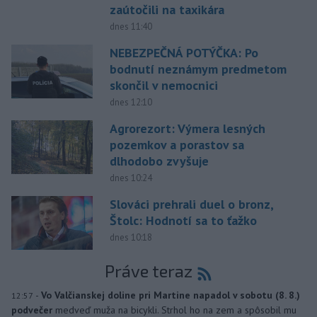
zaútočili na taxikára
dnes 11:40
NEBEZPEČNÁ POTÝČKA: Po
bodnutí neznámym predmetom
skončil v nemocnici
dnes 12:10
Agrorezort: Výmera lesných
pozemkov a porastov sa
dlhodobo zvyšuje
dnes 10:24
Slováci prehrali duel o bronz,
Štolc: Hodnotí sa to ťažko
dnes 10:18
Práve teraz
-
Vo Valčianskej doline pri Martine napadol v sobotu (8. 8.)
12:57
podvečer
medveď muža na bicykli. Strhol ho na zem a spôsobil mu