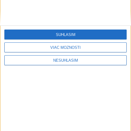
SÚHLASÍM
VIAC MOŽNOSTÍ
NESÚHLASÍM
....