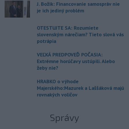
J. Božik: Financovanie samospráv nie
je ich jediný problém
OTESTUJTE SA: Rozumiete
slovenským nárečiam? Tieto slová vás
potrápia
VEĽKÁ PREDPOVEĎ POČASIA:
Extrémne horúčavy ustúpili. Alebo
žeby nie?
HRABKO o výhode
Majerského:Mazurek a Laššáková majú
rovnakých voličov
Správy