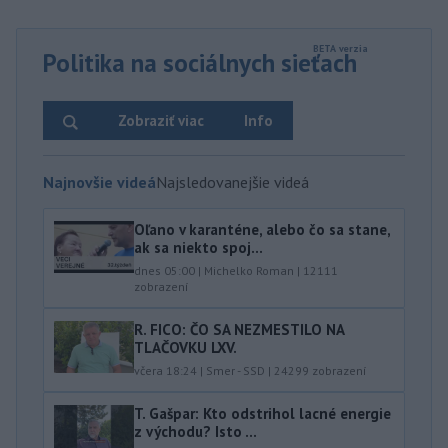
Politika na sociálnych sieťach
Zobraziť viac
Info
Najnovšie videá
Najsledovanejšie videá
Oľano v karanténe, alebo čo sa stane,
ak sa niekto spoj...
dnes 05:00
|
Michelko Roman
|
12111
zobrazení
R. FICO: ČO SA NEZMESTILO NA
TLAČOVKU LXV.
včera 18:24
|
Smer - SSD
|
24299
zobrazení
T. Gašpar: Kto odstrihol lacné energie
z východu? Isto ...