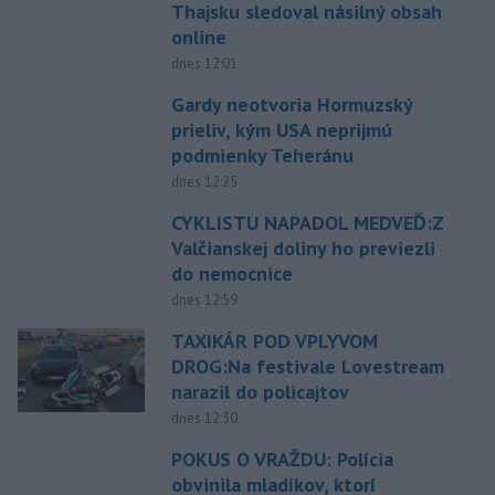
Thajsku sledoval násilný obsah
online
dnes 12:01
Gardy neotvoria Hormuzský
prieliv, kým USA neprijmú
podmienky Teheránu
dnes 12:25
CYKLISTU NAPADOL MEDVEĎ:Z
Valčianskej doliny ho previezli
do nemocnice
dnes 12:59
TAXIKÁR POD VPLYVOM
DROG:Na festivale Lovestream
narazil do policajtov
dnes 12:30
POKUS O VRAŽDU: Polícia
obvinila mladíkov, ktorí