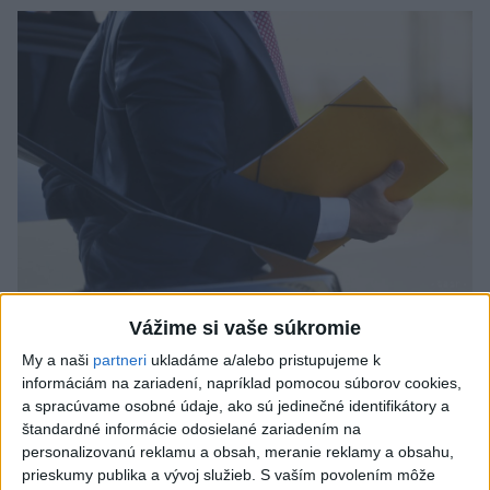
Odborník: Rozlišovanie medzi
Vážime si vaše súkromie
investíciami vás ochráni pred podvodmi
My a naši
partneri
ukladáme a/alebo pristupujeme k
informáciám na zariadení, napríklad pomocou súborov cookies,
Poukázal na to, že podvodníci prispôsobujú názvy produktov
a spracúvame osobné údaje, ako sú jedinečné identifikátory a
aj príbehy tomu, čo práve priťahuje pozornosť.
štandardné informácie odosielané zariadením na
dnes 9:38
personalizovanú reklamu a obsah, meranie reklamy a obsahu,
prieskumy publika a vývoj služieb.
S vaším povolením môže