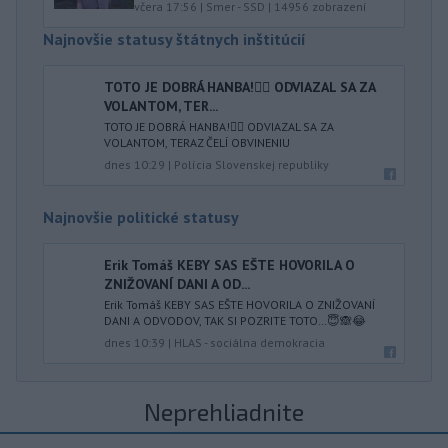
včera 17:56
|
Smer - SSD
|
14956
zobrazení
Najnovšie statusy štátnych inštitúcií
TOTO JE DOBRÁ HANBA!🤦‍♂️ ODVIAZAL SA ZA
VOLANTOM, TER...
TOTO JE DOBRÁ HANBA!🤦‍♂️ ODVIAZAL SA ZA
VOLANTOM, TERAZ ČELÍ OBVINENIU
dnes 10:29
|
Polícia Slovenskej republiky
Najnovšie politické statusy
Erik Tomáš KEBY SAS EŠTE HOVORILA O
ZNIŽOVANÍ DANI A OD...
Erik Tomáš KEBY SAS EŠTE HOVORILA O ZNIŽOVANÍ
DANI A ODVODOV, TAK SI POZRITE TOTO…😇🙈😂
dnes 10:39
|
HLAS - sociálna demokracia
Neprehliadnite