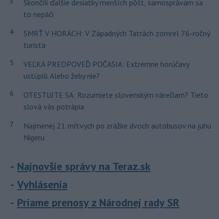
3
Skončili ďalšie desiatky menších pôšt, samosprávam sa
to nepáči
4
SMRŤ V HORÁCH: V Západných Tatrách zomrel 76-ročný
turista
5
VEĽKÁ PREDPOVEĎ POČASIA: Extrémne horúčavy
ustúpili. Alebo žeby nie?
6
OTESTUJTE SA: Rozumiete slovenským nárečiam? Tieto
slová vás potrápia
7
Najmenej 21 mŕtvych po zrážke dvoch autobusov na juhu
Nigeru
Najnovšie správy na Teraz.sk
Vyhlásenia
Priame prenosy z Národnej rady SR