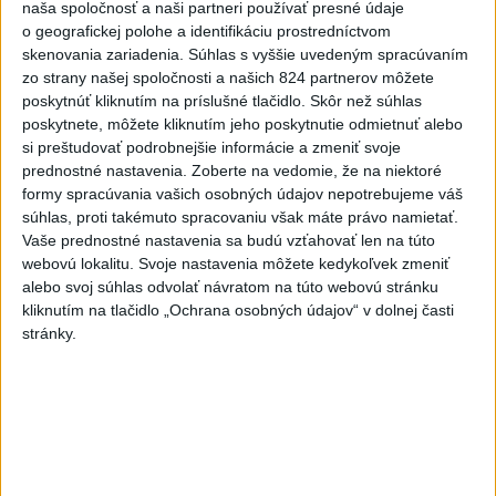
Slovensko
naša spoločnosť a naši partneri používať presné údaje
o geografickej polohe a identifikáciu prostredníctvom
Aktuálne je dočasne zatvorených 63
skenovania zariadenia. Súhlas s vyššie uvedeným spracúvaním
pôšt, všetky majú otvoriť do 30.9.
zo strany našej spoločnosti a našich 824 partnerov môžete
poskytnúť kliknutím na príslušné tlačidlo. Skôr než súhlas
dnes 12:17
poskytnete, môžete kliknutím jeho poskytnutie odmietnuť alebo
si preštudovať podrobnejšie informácie a zmeniť svoje
prednostné nastavenia.
Zoberte na vedomie, že na niektoré
Šaško chce v krátkom čase predstaviť riešenie pre
formy spracúvania vašich osobných údajov nepotrebujeme váš
záchrankový tender
súhlas, proti takémuto spracovaniu však máte právo namietať.
Vaše prednostné nastavenia sa budú vzťahovať len na túto
Kandidovať môžu aj nezávislí, potrebujú vyzbierať podpisy od
webovú lokalitu. Svoje nastavenia môžete kedykoľvek zmeniť
občanov
alebo svoj súhlas odvolať návratom na túto webovú stránku
kliknutím na tlačidlo „Ochrana osobných údajov“ v dolnej časti
Slovenskí hasiči naďalej pokračujú vo svojom nasadení vo
stránky.
Francúzsku
Zahraničie
Ukrajina plánuje nakúpiť staršie
rakety ATACMS z Turecka
dnes 12:44