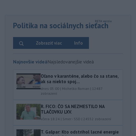
Politika na sociálnych sieťach
Zobraziť viac
Info
Najnovšie videá
Najsledovanejšie videá
Oľano v karanténe, alebo čo sa stane,
ak sa niekto spoj...
dnes 05:00
|
Michelko Roman
|
12487
zobrazení
R. FICO: ČO SA NEZMESTILO NA
TLAČOVKU LXV.
včera 18:24
|
Smer - SSD
|
24552
zobrazení
T. Gašpar: Kto odstrihol lacné energie