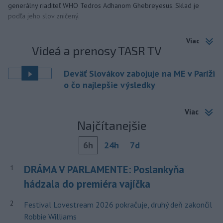
generálny riaditeľ WHO Tedros Adhanom Ghebreyesus. Sklad je
podľa jeho slov zničený.
Viac
Videá a prenosy TASR TV
Deväť Slovákov zabojuje na ME v Paríži
o čo najlepšie výsledky
Viac
Najčítanejšie
6h
24h
7d
DRÁMA V PARLAMENTE: Poslankyňa
1
hádzala do premiéra vajíčka
2
Festival Lovestream 2026 pokračuje, druhý deň zakončil
Robbie Williams