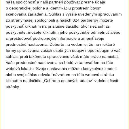
naša spoločnosť a naši partneri používať presné údaje
o geografickej polohe a identifikáciu prostredníctvom
Slovensko
skenovania zariadenia. Súhlas s vyššie uvedeným spracúvaním
zo strany našej spoločnosti a našich 824 partnerov môžete
Aktuálne je dočasne zatvorených 63
poskytnúť kliknutím na príslušné tlačidlo. Skôr než súhlas
pôšt, všetky majú otvoriť do 30.9.
poskytnete, môžete kliknutím jeho poskytnutie odmietnuť alebo
dnes 12:17
si preštudovať podrobnejšie informácie a zmeniť svoje
prednostné nastavenia.
Zoberte na vedomie, že na niektoré
Šaško chce v krátkom čase predstaviť riešenie pre
formy spracúvania vašich osobných údajov nepotrebujeme váš
záchrankový tender
súhlas, proti takémuto spracovaniu však máte právo namietať.
Vaše prednostné nastavenia sa budú vzťahovať len na túto
Kandidovať môžu aj nezávislí, potrebujú vyzbierať podpisy od
webovú lokalitu. Svoje nastavenia môžete kedykoľvek zmeniť
občanov
alebo svoj súhlas odvolať návratom na túto webovú stránku
kliknutím na tlačidlo „Ochrana osobných údajov“ v dolnej časti
Slovenskí hasiči naďalej pokračujú vo svojom nasadení vo
stránky.
Francúzsku
Zahraničie
Húsíovia sa prihlásili k útoku na
ropnú rafinériu v Saudskej Arábii