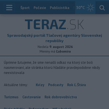
30
°C
Index
Šport
Počasie
Publicistika
Slovensko
Zahranič
TERAZ
.SK
Spravodajský portál Tlačovej agentúry Slovenskej
republiky
Nedela
9. august 2026
Meniny má
Ľubomíra
Úprimne ľutujeme, že sme nenašli odkaz na ktorý ste boli
nasmerovaní, ale stránka ktorú hľadáte pravdepodobne nikdy
neexistovala
Aktuálne témy:
Kvízy
Podcasty
Rok Ľ.Štúra
Turizmus
Cestovanie
Rok dobrovoľníctva