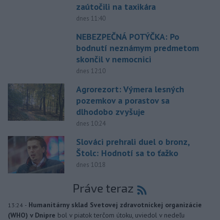
zaútočili na taxikára
dnes 11:40
NEBEZPEČNÁ POTÝČKA: Po
bodnutí neznámym predmetom
skončil v nemocnici
dnes 12:10
Agrorezort: Výmera lesných
pozemkov a porastov sa
dlhodobo zvyšuje
dnes 10:24
Slováci prehrali duel o bronz,
Štolc: Hodnotí sa to ťažko
dnes 10:18
Práve teraz
-
Humanitárny sklad Svetovej zdravotníckej organizácie
13:24
(WHO) v Dnipre
bol v piatok terčom útoku, uviedol v nedeľu