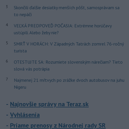
3
Skončili ďalšie desiatky menších pôšt, samosprávam sa
to nepáči
4
VEĽKÁ PREDPOVEĎ POČASIA: Extrémne horúčavy
ustúpili. Alebo žeby nie?
5
SMRŤ V HORÁCH: V Západných Tatrách zomrel 76-ročný
turista
6
OTESTUJTE SA: Rozumiete slovenským nárečiam? Tieto
slová vás potrápia
7
Najmenej 21 mŕtvych po zrážke dvoch autobusov na juhu
Nigeru
Najnovšie správy na Teraz.sk
Vyhlásenia
Priame prenosy z Národnej rady SR