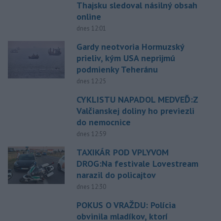
Thajsku sledoval násilný obsah
online
dnes 12:01
Gardy neotvoria Hormuzský
prieliv, kým USA neprijmú
podmienky Teheránu
dnes 12:25
CYKLISTU NAPADOL MEDVEĎ:Z
Valčianskej doliny ho previezli
do nemocnice
dnes 12:59
TAXIKÁR POD VPLYVOM
DROG:Na festivale Lovestream
narazil do policajtov
dnes 12:30
POKUS O VRAŽDU: Polícia
obvinila mladíkov, ktorí