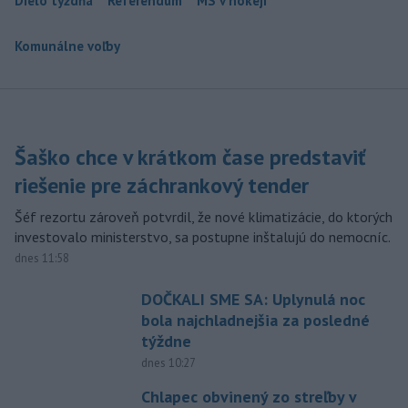
Dielo týždňa
Referendum
MS v hokeji
Komunálne voľby
Šaško chce v krátkom čase predstaviť
riešenie pre záchrankový tender
Šéf rezortu zároveň potvrdil, že nové klimatizácie, do ktorých
investovalo ministerstvo, sa postupne inštalujú do nemocníc.
dnes 11:58
DOČKALI SME SA: Uplynulá noc
bola najchladnejšia za posledné
týždne
dnes 10:27
Chlapec obvinený zo streľby v