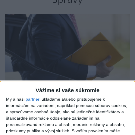
Vážime si vaše súkromie
Odborník: Rozlišovanie medzi
My a naši
partneri
ukladáme a/alebo pristupujeme k
informáciám na zariadení, napríklad pomocou súborov cookies,
investíciami vás ochráni pred podvodmi
a spracúvame osobné údaje, ako sú jedinečné identifikátory a
štandardné informácie odosielané zariadením na
Poukázal na to, že podvodníci prispôsobujú názvy produktov
personalizovanú reklamu a obsah, meranie reklamy a obsahu,
aj príbehy tomu, čo práve priťahuje pozornosť.
prieskumy publika a vývoj služieb.
S vaším povolením môže
dnes 9:38