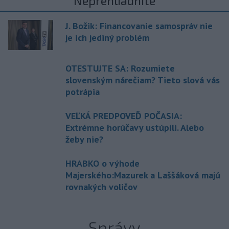
Neprehliadnite
J. Božik: Financovanie samospráv nie
je ich jediný problém
OTESTUJTE SA: Rozumiete
slovenským nárečiam? Tieto slová vás
potrápia
VEĽKÁ PREDPOVEĎ POČASIA:
Extrémne horúčavy ustúpili. Alebo
žeby nie?
HRABKO o výhode
Majerského:Mazurek a Laššáková majú
rovnakých voličov
Správy