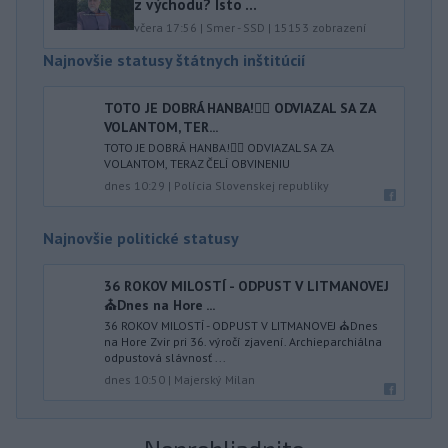
z východu? Isto ...
včera 17:56
|
Smer - SSD
|
15153
zobrazení
Najnovšie statusy štátnych inštitúcií
TOTO JE DOBRÁ HANBA!🤦‍♂️ ODVIAZAL SA ZA
VOLANTOM, TER...
TOTO JE DOBRÁ HANBA!🤦‍♂️ ODVIAZAL SA ZA
VOLANTOM, TERAZ ČELÍ OBVINENIU
dnes 10:29
|
Polícia Slovenskej republiky
Najnovšie politické statusy
36 ROKOV MILOSTÍ - ODPUST V LITMANOVEJ
⛪️Dnes na Hore ...
36 ROKOV MILOSTÍ - ODPUST V LITMANOVEJ ⛪️Dnes
na Hore Zvir pri 36. výročí zjavení. Archieparchiálna
odpustová slávnosť ...
dnes 10:50
|
Majerský Milan