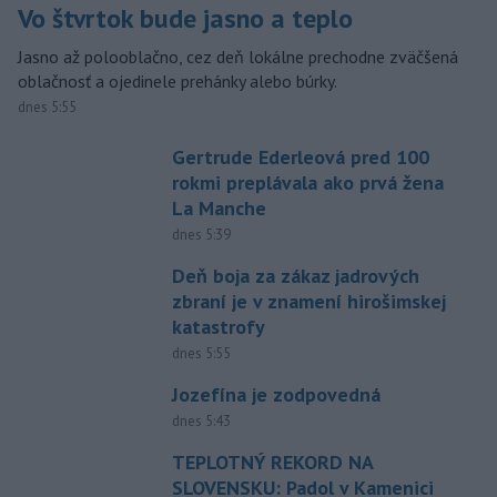
Vo štvrtok bude jasno a teplo
Jasno až polooblačno, cez deň lokálne prechodne zväčšená
oblačnosť a ojedinele prehánky alebo búrky.
dnes 5:55
Gertrude Ederleová pred 100
rokmi preplávala ako prvá žena
La Manche
dnes 5:39
Deň boja za zákaz jadrových
zbraní je v znamení hirošimskej
katastrofy
dnes 5:55
Jozefína je zodpovedná
dnes 5:43
TEPLOTNÝ REKORD NA
SLOVENSKU: Padol v Kamenici