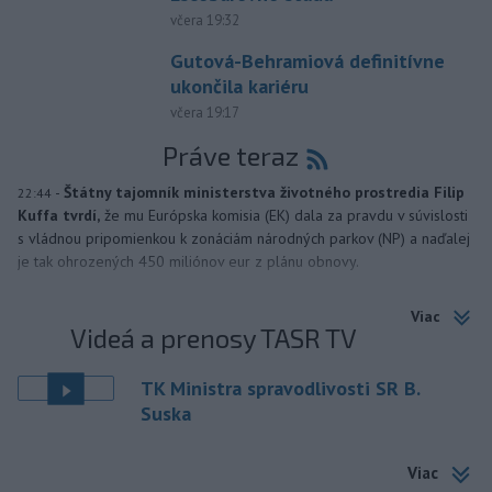
včera 19:32
Gutová-Behramiová definitívne
ukončila kariéru
včera 19:17
Práve teraz
-
Štátny tajomník ministerstva životného prostredia Filip
22:44
Kuffa tvrdí,
že mu Európska komisia (EK) dala za pravdu v súvislosti
s vládnou pripomienkou k zonáciám národných parkov (NP) a naďalej
je tak ohrozených 450 miliónov eur z plánu obnovy.
Viac
Videá a prenosy TASR TV
TK Ministra spravodlivosti SR B.
Suska
Viac