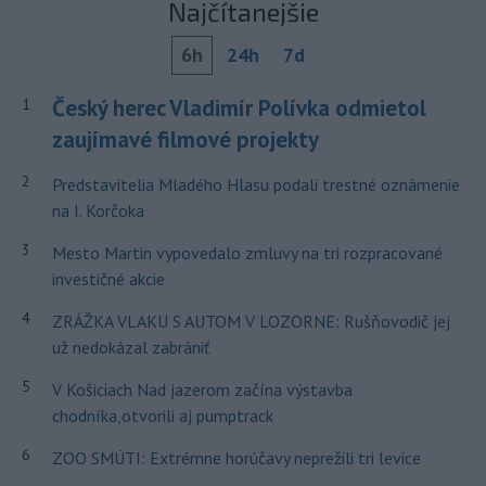
Najčítanejšie
6h
24h
7d
Český herec Vladimír Polívka odmietol
1
zaujímavé filmové projekty
2
Predstavitelia Mladého Hlasu podali trestné oznámenie
na I. Korčoka
3
Mesto Martin vypovedalo zmluvy na tri rozpracované
investičné akcie
4
ZRÁŽKA VLAKU S AUTOM V LOZORNE: Rušňovodič jej
už nedokázal zabrániť
5
V Košiciach Nad jazerom začína výstavba
chodníka,otvorili aj pumptrack
6
ZOO SMÚTI: Extrémne horúčavy neprežili tri levice