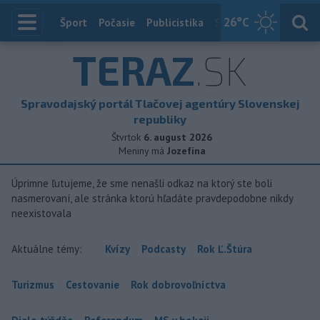
26
°C
Index
Šport
Počasie
Publicistika
Slovensko
Zahranič
TERAZ
.SK
Spravodajský portál Tlačovej agentúry Slovenskej
republiky
Štvrtok
6. august 2026
Meniny má
Jozefína
Úprimne ľutujeme, že sme nenašli odkaz na ktorý ste boli
nasmerovaní, ale stránka ktorú hľadáte pravdepodobne nikdy
neexistovala
Aktuálne témy:
Kvízy
Podcasty
Rok Ľ.Štúra
Turizmus
Cestovanie
Rok dobrovoľníctva