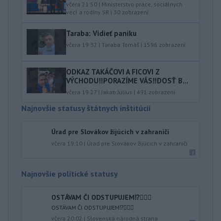
včera 21:50
|
Ministerstvo práce, sociálnych
vecí a rodiny SR
|
30
zobrazení
Taraba: Vidieť paniku
včera 19:32
|
Taraba Tomáš
|
1596
zobrazení
ODKAZ TAKÁČOVI A FICOVI Z
VÝCHODU‼️PORAZÍME VÁS‼️DOSŤ B...
včera 19:27
|
Jakab Július
|
491
zobrazení
Najnovšie statusy štátnych inštitúcií
Úrad pre Slovákov žijúcich v zahraničí
včera 19:10
|
Úrad pre Slovákov žijúcich v zahraničí
Najnovšie politické statusy
OSTÁVAM ČI ODSTUPUJEM⁉️🤷🏻‍♂️
OSTÁVAM ČI ODSTUPUJEM⁉️🤷🏻‍♂️
včera 20:02
|
Slovenská národná strana