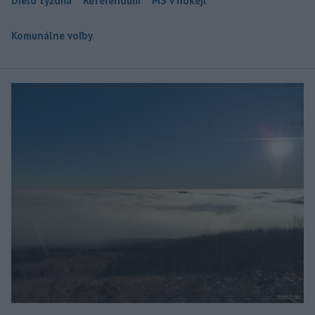
Dielo týždňa
Referendum
MS v hokeji
Komunálne voľby