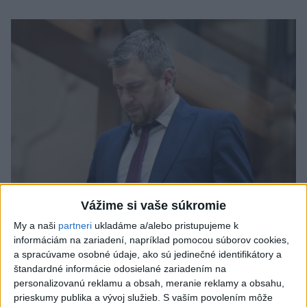
Vážime si vaše súkromie
My a naši
partneri
ukladáme a/alebo pristupujeme k
Filip Kuffa tvrdí, že eurokomisia mu
informáciám na zariadení, napríklad pomocou súborov cookies,
dala za pravdu pri zonácii
a spracúvame osobné údaje, ako sú jedinečné identifikátory a
štandardné informácie odosielané zariadením na
Minister životného prostredia Tomáš Taraba (nominant SNS)
personalizovanú reklamu a obsah, meranie reklamy a obsahu,
sa voči týmto tvrdeniam ohradil s tým, že ide o fabulácie,
prieskumy publika a vývoj služieb.
S vaším povolením môže