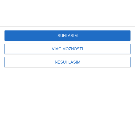
....
SÚHLASÍM
VIAC MOŽNOSTÍ
NESÚHLASÍM
....