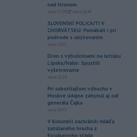
nad Hronom
aktualizované
včera 17:09
,
včera 18:42
SLOVENSKÍ POLICAJTI V
CHORVÁTSKU: Pomáhali i pri
podvode s ubytovaním
včera 19:21
Dron s výbušninami na letisku
Lipsko/Halle: Spustili
vyšetrovanie
včera 21:29
Pri sobotňajšom výbuchu v
Moskve údajne zahynul aj zať
generála Čajka
včera 18:55
V Kolumbii zachránili mláďa
zatúlaného hrocha z
Escobarovho stáda