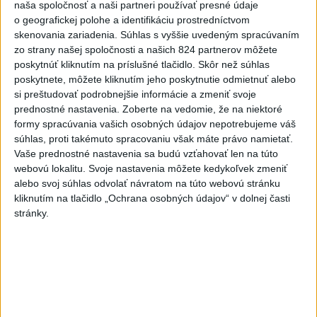
ktoré neodzrkadľujú skutkový stav.
naša spoločnosť a naši partneri používať presné údaje
o geografickej polohe a identifikáciu prostredníctvom
včera 22:53
skenovania zariadenia. Súhlas s vyššie uvedeným spracúvaním
Slovensko
zo strany našej spoločnosti a našich 824 partnerov môžete
poskytnúť kliknutím na príslušné tlačidlo. Skôr než súhlas
poskytnete, môžete kliknutím jeho poskytnutie odmietnuť alebo
T. Taraba: SR pomáha Maďarsku s
si preštudovať podrobnejšie informácie a zmeniť svoje
vodou aj napriek tomu, že je jej málo
prednostné nastavenia.
Zoberte na vedomie, že na niektoré
včera 20:49
formy spracúvania vašich osobných údajov nepotrebujeme váš
súhlas, proti takémuto spracovaniu však máte právo namietať.
Vaše prednostné nastavenia sa budú vzťahovať len na túto
SLOVENSKÍ POLICAJTI V CHORVÁTSKU: Pomáhali i pri
webovú lokalitu. Svoje nastavenia môžete kedykoľvek zmeniť
podvode s ubytovaním
alebo svoj súhlas odvolať návratom na túto webovú stránku
kliknutím na tlačidlo „Ochrana osobných údajov“ v dolnej časti
MV odmieta tvrdenia PS o údajnom nasadení ruského
stránky.
sledovacieho systému
Vo štvrtok má byť opäť horúco, niekde však hrozia búrky
Zahraničie