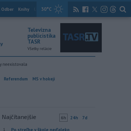
30
°C
 Odber
Knihy
Útulkovo
Magazín
News Now
Archív
TASR
Televízna
publicistika
TASR
ky
Všetky relácie
y neexistovala
Referendum
MS v hokeji
Najčítanejšie
6h
24h
7d
Po streľbe v škole neďaleko
1