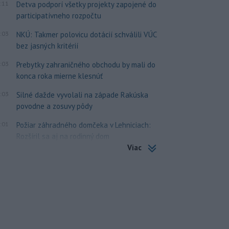
:11
Detva podporí všetky projekty zapojené do
participatívneho rozpočtu
:03
NKÚ: Takmer polovicu dotácií schválili VÚC
bez jasných kritérií
:03
Prebytky zahraničného obchodu by mali do
konca roka mierne klesnúť
:03
Silné dažde vyvolali na západe Rakúska
povodne a zosuvy pôdy
:01
Požiar záhradného domčeka v Lehniciach:
Rozšíril sa aj na rodinný dom
Viac