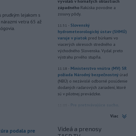
vyvolali v hornatých oblastiach
západného
Rakúska povodne a
zosuvy pôdy.
s prudkým lejakom s
 nárazmi vetra 65 až
-
Slovenský
11:51
lógovia.
hydrometeorologický ústav (SHMÚ)
varuje v piatok
pred búrkami vo
viacerých okresoch stredného a
východného Slovenska. Vydal preto
výstrahu prvého stupňa.
-
Ministerstvo vnútra (MV) SR
11:18
požiada Národný bezpečnostný
úrad
(NBÚ) o nezávislé odborné posúdenie
dodaných radarových zariadení, ktoré
sú v pilotnej prevádzke.
-
Pre pretrvávajúce sucho,
11:03
horúčavy a nedostatok pitnej vody
Viac
boli do odvolania vyhlásené
mimoriadne situácie v obciach Nižný
Videá a prenosy
úra podala pre
Čaj a Vyšný Čaj v okrese Košice-okolie.