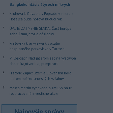
Bangkoku hlásia štyroch mŕtvych
2
Kruhová križovatka v Poprade v smere z
Hozelca bude hotová budúci rok
3
ÚPLNÉ ZATMENIE SLNKA: Časť Európy
zahalí tma, hrozia dôsledky
4
Prešovský kraj vyzýva k využitiu
bezplatného parkoviska v Tatrách
5
V Košiciach Nad jazerom začína výstavba
chodníka,otvorili aj pumptrack
6
Historik Zajac: Územie Slovenska bolo
jadrom poľsko-uhorských vzťahov
7
Mesto Martin vypovedalo zmluvy na tri
rozpracované investičné akcie
Najnovšie správy