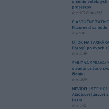
určenie volebných
protestov
aktualizované
dnes 9:03
,
dnes 9:55
ČIASTOČNÉ ZATME
Pozorovať sa bude 
dnes 9:40
ÚTOK NA TAXIKÁRA
Pátrajú po dvoch t
dnes 11:49
SMUTNÁ SPRÁVA: M
divadlo prišlo o sv
členku
dnes 10:29
NEVIDELI STE HO? 
Aladárovi Illésovi 
Petra
dnes 11:02