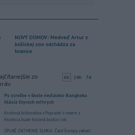
a
NOVÝ DOMOV: Medveď Artur z
košickej zoo odchádza za
hranice
jčítanejšie zo
6h
24h
7d
práv
Po streľbe v škole neďaleko Bangkoku
hlásia štyroch mŕtvych
Kruhová križovatka v Poprade v smere z
Hozelca bude hotová budúci rok
ÚPLNÉ ZATMENIE SLNKA: Časť Európy zahalí