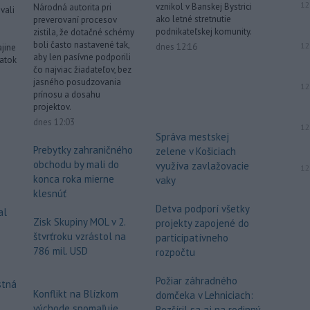
12
vznikol v Banskej Bystrici
Národná autorita pri
vali
ako letné stretnutie
preverovaní procesov
podnikateľskej komunity.
zistila, že dotačné schémy
boli často nastavené tak,
12
dnes 12:16
ajine
aby len pasívne podporili
iatok
čo najviac žiadateľov, bez
jasného posudzovania
12
prínosu a dosahu
projektov.
dnes 12:03
12
Správa mestskej
Prebytky zahraničného
zelene v Košiciach
obchodu by mali do
využíva zavlažovacie
12
konca roka mierne
vaky
klesnúť
Detva podporí všetky
al
Zisk Skupiny MOL v 2.
projekty zapojené do
štvrťroku vzrástol na
participatívneho
786 mil. USD
rozpočtu
Požiar záhradného
stná
Konflikt na Blízkom
domčeka v Lehniciach:
východe spomaľuje
Rozšíril sa aj na rodinný