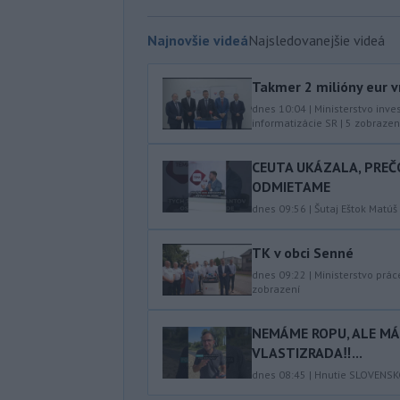
Najnovšie videá
Najsledovanejšie videá
Takmer 2 milióny eur v
dnes 10:04
|
Ministerstvo inve
informatizácie SR
|
5
zobrazen
CEUTA UKÁZALA, PREČ
ODMIETAME
dnes 09:56
|
Šutaj Eštok Matúš
TK v obci Senné
dnes 09:22
|
Ministerstvo prác
zobrazení
NEMÁME ROPU, ALE MÁM
VLASTIZRADA‼️...
dnes 08:45
|
Hnutie SLOVENS