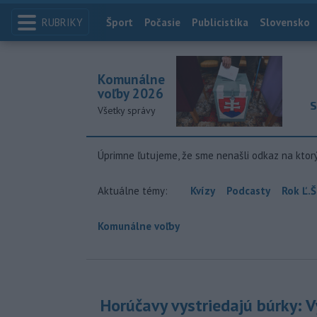
RUBRIKY
Index
Šport
Počasie
Publicistika
Slovensko
Komunálne
voľby 2026
S
Všetky správy
Úprimne ľutujeme, že sme nenašli odkaz na ktor
Aktuálne témy:
Kvízy
Podcasty
Rok Ľ.Š
Komunálne voľby
Horúčavy vystriedajú búrky: V