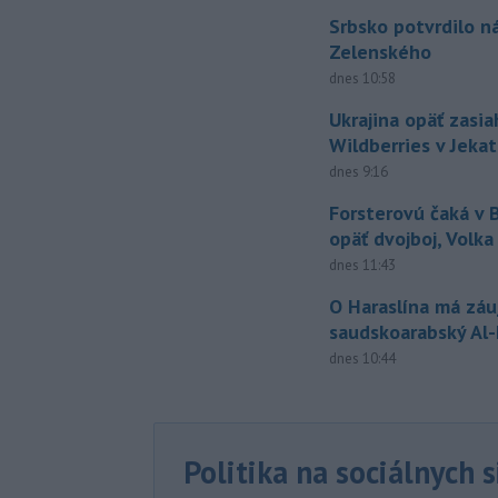
Srbsko potvrdilo n
Zelenského
dnes 10:58
Ukrajina opäť zasia
Wildberries v Jeka
dnes 9:16
Forsterovú čaká v
opäť dvojboj, Volka
dnes 11:43
O Haraslína má zá
saudskoarabský Al
dnes 10:44
Politika na sociálnych 