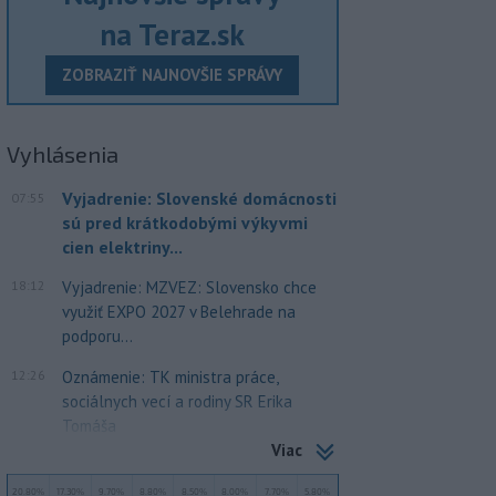
na Teraz.sk
ZOBRAZIŤ NAJNOVŠIE SPRÁVY
Vyhlásenia
Vyjadrenie: Slovenské domácnosti
07:55
sú pred krátkodobými výkyvmi
cien elektriny...
18:12
Vyjadrenie: MZVEZ: Slovensko chce
využiť EXPO 2027 v Belehrade na
podporu...
12:26
Oznámenie: TK ministra práce,
sociálnych vecí a rodiny SR Erika
Tomáša
Viac