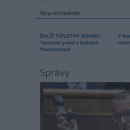
Neprehliadnite
ĎALŠÍ TEPLOTNÝ REKORD:
V Bu
Tentoraz padol v Dolných
rekor
Plachtinciach
Správy