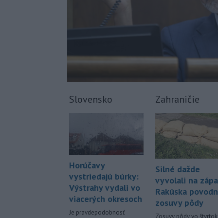
Slovensko
Zahraničie
Horúčavy
Silné dažde
vystriedajú búrky:
vyvolali na záp
Výstrahy vydali vo
Rakúska povodn
viacerých okresoch
zosuvy pôdy
Je pravdepodobnosť
Zosuvy pôdy vo štvrtok