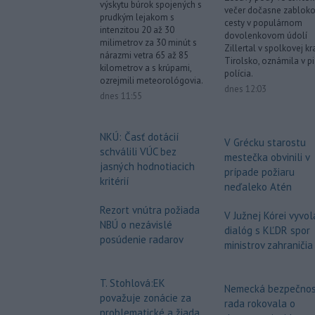
výskytu búrok spojených s
večer dočasne zabloko
prudkým lejakom s
cesty v populárnom
intenzitou 20 až 30
dovolenkovom údolí
milimetrov za 30 minút s
Zillertal v spolkovej kr
nárazmi vetra 65 až 85
Tirolsko, oznámila v p
kilometrov a s krúpami,
polícia.
ozrejmili meteorológovia.
dnes 12:03
dnes 11:55
NKÚ: Časť dotácií
V Grécku starostu
schválili VÚC bez
mestečka obvinili v
jasných hodnotiacich
prípade požiaru
kritérií
neďaleko Atén
Rezort vnútra požiada
V Južnej Kórei vyvol
NBÚ o nezávislé
dialóg s KĽDR spor
posúdenie radarov
ministrov zahraničia
T. Stohlová:EK
Nemecká bezpečno
považuje zonácie za
rada rokovala o
problematické a žiada