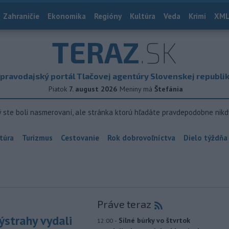
Zahraničie
Ekonomika
Regióny
Kultúra
Veda
Krimi
XML
TERAZ
.SK
pravodajský portál Tlačovej agentúry Slovenskej republi
Piatok
7. august 2026
Meniny má
Štefánia
ý ste boli nasmerovaní, ale stránka ktorú hľadáte pravdepodobne nikd
túra
Turizmus
Cestovanie
Rok dobrovoľníctva
Dielo týždňa
Práve teraz
ýstrahy vydali
-
Silné búrky vo štvrtok
12:00