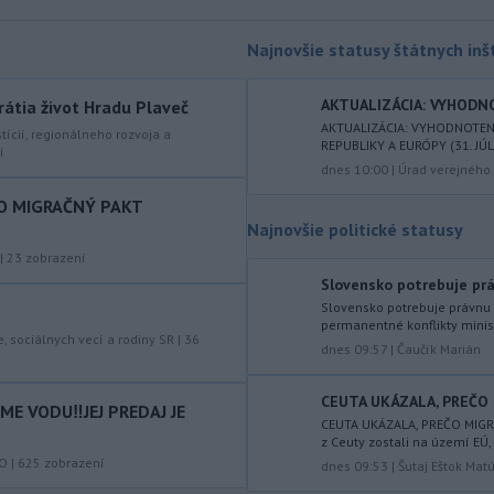
Richard Raši (Hlas-SD) odsudzuje
útok na
mladých ľudí zo zahraničia,
Najnovšie statusy štátnych inšt
ktorý sa stal v Nitre. Verí, že polícia
páchateľov nájde a za tento čin
AKTUALIZÁCIA: VYHODNO
ponesú následky.
rátia život Hradu Plaveč
AKTUALIZÁCIA: VYHODNOTENI
stícií, regionálneho rozvoja a
-
Teploty na Slovensku v
REPUBLIKY A EURÓPY (31. JÚL 
08:08
í
piatok klesnú. Výstrahy prvého
dnes 10:00
|
Úrad verejného 
stupňa platia
len pre južné okresy.
O MIGRAČNÝ PAKT
Informuje o tom Slovenský
Najnovšie politické statusy
hydrometeorologický ústav (SHMÚ) na
|
23
zobrazení
svojom webe. V Košickom kraji varuje
Slovensko potrebuje prá
pred silným vetrom.
Slovensko potrebuje právnu i
-
Japonsko nariadilo evakuáciu
permanentné konflikty minist
07:10
e, sociálnych vecí a rodiny SR
|
36
približne 260.000 obyvateľov
dnes 09:57
|
Čaučík Marián
juhozápadných častí krajiny v dôsledku
tajfúnu Dolphin, ktorý sa k tomuto
CEUTA UKÁZALA, PREČO 
E VODU‼️JEJ PREDAJ JE
regiónu pomaly približuje. Úrady
CEUTA UKÁZALA, PREČO MIGR
zároveň v piatok zrušili viac ako 500
z Ceuty zostali na území EÚ, 
KO
|
625
zobrazení
letov.
dnes 09:53
|
Šutaj Eštok Mat