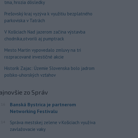
tma, hrozia dôsledky
Prešovský kraj vyzýva k využitiu bezplatného
parkoviska v Tatrách
V Košiciach Nad jazerom začína výstavba
chodníka,otvorili aj pumptrack
Mesto Martin vypovedalo zmluvy na tri
rozpracované investičné akcie
Historik Zajac: Územie Slovenska bolo jadrom
poľsko-uhorských vzťahov
ajnovšie
zo Správ
Banská Bystrica je partnerom
:16
Networking Festivalu
:14
Správa mestskej zelene v Košiciach využíva
zavlažovacie vaky