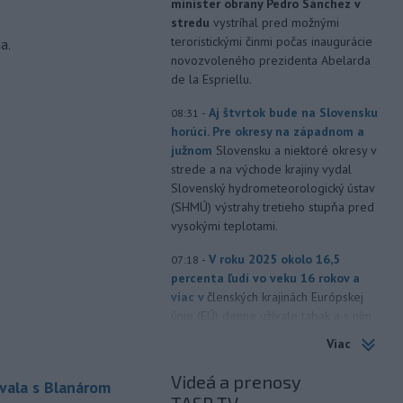
minister obrany Pedro Sánchez v
stredu
vystríhal pred možnými
teroristickými činmi počas inaugurácie
a.
novozvoleného prezidenta Abelarda
de la Espriellu.
-
Aj štvrtok bude na Slovensku
08:31
horúci. Pre okresy na západnom a
južnom
Slovensku a niektoré okresy v
strede a na východe krajiny vydal
Slovenský hydrometeorologický ústav
(SHMÚ) výstrahy tretieho stupňa pred
vysokými teplotami.
-
V roku 2025 okolo 16,5
07:18
percenta ľudí vo veku 16 rokov a
viac v
členských krajinách Európskej
únie (EÚ) denne užívalo tabak a s ním
súvisiace výrobky.
Viac
-
Vedenie Medzinárodnej
06:47
Videá a prenosy
vala s Blanárom
futbalovej federácie (FIFA) sa