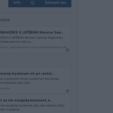
Info
Zobraziť viac
itúcií
IA KOŠICE K LEPŠIEMU Minister Sam...
ŠICE K LEPŠIEMU Minister Samuel Migaľ dnes
sť Nad jazerom, kde sa...
estícií, regionálneho rozvoja a informatizácie SR
mutný. A počúvam ich pri cestác...
ný. A počúvam ich pri cestách po Slovensku
 motiváciu ale cítim. ...
ovensko
t na nie-európsky kontinent, a...
a nie-európsky kontinent, aby nám ukázal, koľko
nsko. V jednom...