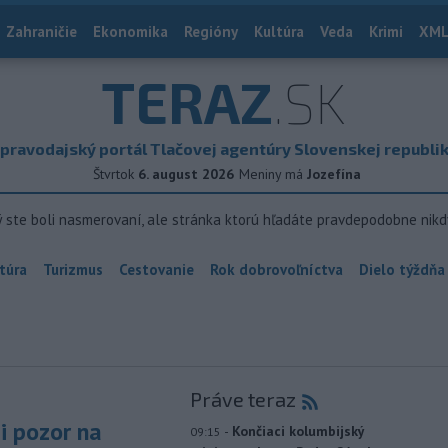
Zahraničie
Ekonomika
Regióny
Kultúra
Veda
Krimi
XML
TERAZ
.SK
pravodajský portál Tlačovej agentúry Slovenskej republi
Štvrtok
6. august 2026
Meniny má
Jozefína
ý ste boli nasmerovaní, ale stránka ktorú hľadáte pravdepodobne nikd
túra
Turizmus
Cestovanie
Rok dobrovoľníctva
Dielo týždňa
Práve teraz
si pozor na
-
Končiaci kolumbijský
09:15