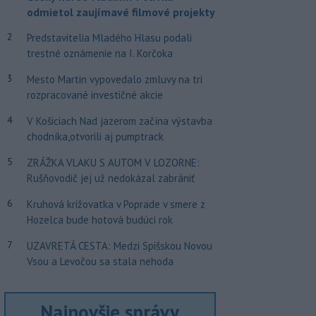
odmietol zaujímavé filmové projekty
2
Predstavitelia Mladého Hlasu podali
trestné oznámenie na I. Korčoka
3
Mesto Martin vypovedalo zmluvy na tri
rozpracované investičné akcie
4
V Košiciach Nad jazerom začína výstavba
chodníka,otvorili aj pumptrack
5
ZRÁŽKA VLAKU S AUTOM V LOZORNE:
Rušňovodič jej už nedokázal zabrániť
6
Kruhová križovatka v Poprade v smere z
Hozelca bude hotová budúci rok
7
UZAVRETÁ CESTA: Medzi Spišskou Novou
Vsou a Levočou sa stala nehoda
Najnovšie správy