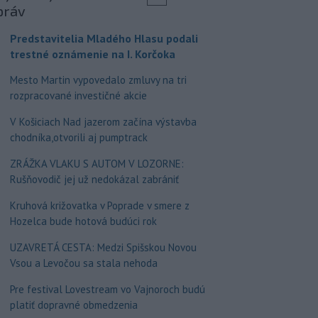
práv
Predstavitelia Mladého Hlasu podali
trestné oznámenie na I. Korčoka
Mesto Martin vypovedalo zmluvy na tri
rozpracované investičné akcie
V Košiciach Nad jazerom začína výstavba
chodníka,otvorili aj pumptrack
ZRÁŽKA VLAKU S AUTOM V LOZORNE:
Rušňovodič jej už nedokázal zabrániť
Kruhová križovatka v Poprade v smere z
Hozelca bude hotová budúci rok
UZAVRETÁ CESTA: Medzi Spišskou Novou
Vsou a Levočou sa stala nehoda
Pre festival Lovestream vo Vajnoroch budú
platiť dopravné obmedzenia