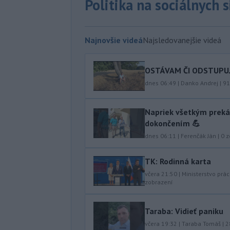
Politika na sociálnych 
Najnovšie videá
Najsledovanejšie videá
OSTÁVAM ČI ODSTUPUJEM
dnes 06:49
|
Danko Andrej
|
91
Napriek všetkým preká
dokončením 💪
dnes 06:11
|
Ferenčák Ján
|
0
z
TK: Rodinná karta
včera 21:50
|
Ministerstvo prác
zobrazení
Taraba: Vidieť paniku
včera 19:32
|
Taraba Tomáš
|
2