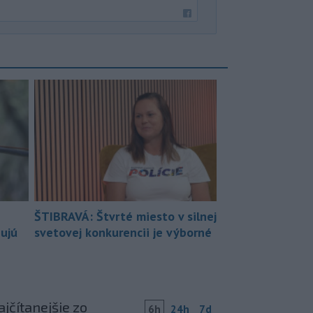
ŠTIBRAVÁ: Štvrté miesto v silnej
bujú
svetovej konkurencii je výborné
jčítanejšie zo
6h
24h
7d