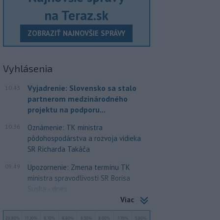
na Teraz.sk
ZOBRAZIŤ NAJNOVŠIE SPRÁVY
Vyhlásenia
Vyjadrenie: Slovensko sa stalo
10:43
partnerom medzinárodného
projektu na podporu...
10:36
Oznámenie: TK ministra
pôdohospodárstva a rozvoja vidieka
SR Richarda Takáča
09:49
Upozornenie: Zmena termínu TK
ministra spravodlivosti SR Borisa
Suska - dnes
Viac