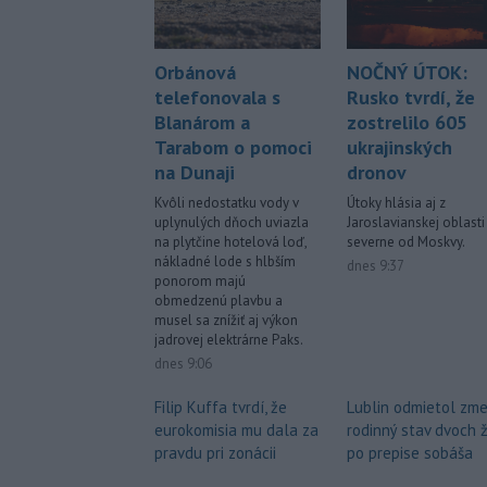
NOČNÝ ÚTOK:
Orbánová
Rusko tvrdí, že
telefonovala s
zostrelilo 605
Blanárom a
ukrajinských
Tarabom o pomoci
dronov
na Dunaji
Útoky hlásia aj z
Kvôli nedostatku vody v
Jaroslavianskej oblasti
uplynulých dňoch uviazla
severne od Moskvy.
na plytčine hotelová loď,
nákladné lode s hlbším
dnes 9:37
ponorom majú
obmedzenú plavbu a
musel sa znížiť aj výkon
jadrovej elektrárne Paks.
dnes 9:06
Lublin odmietol zme
Filip Kuffa tvrdí, že
rodinný stav dvoch 
eurokomisia mu dala za
po prepise sobáša
pravdu pri zonácii