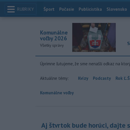
RUBRIKY
Index
Šport
Počasie
Publicistika
Slovensko
Komunálne
voľby 2026
S
Všetky správy
Úprimne ľutujeme, že sme nenašli odkaz na ktor
Aktuálne témy:
Kvízy
Podcasty
Rok Ľ.Š
Komunálne voľby
Aj štvrtok bude horúci, dajte 