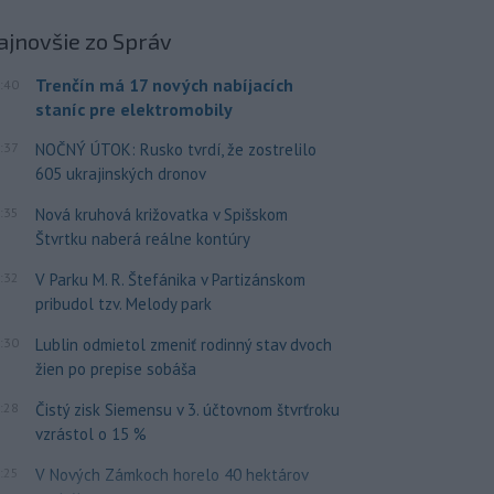
ajnovšie
zo Správ
Trenčín má 17 nových nabíjacích
:40
staníc pre elektromobily
:37
NOČNÝ ÚTOK: Rusko tvrdí, že zostrelilo
605 ukrajinských dronov
:35
Nová kruhová križovatka v Spišskom
Štvrtku naberá reálne kontúry
:32
V Parku M. R. Štefánika v Partizánskom
pribudol tzv. Melody park
:30
Lublin odmietol zmeniť rodinný stav dvoch
žien po prepise sobáša
:28
Čistý zisk Siemensu v 3. účtovnom štvrťroku
vzrástol o 15 %
:25
V Nových Zámkoch horelo 40 hektárov