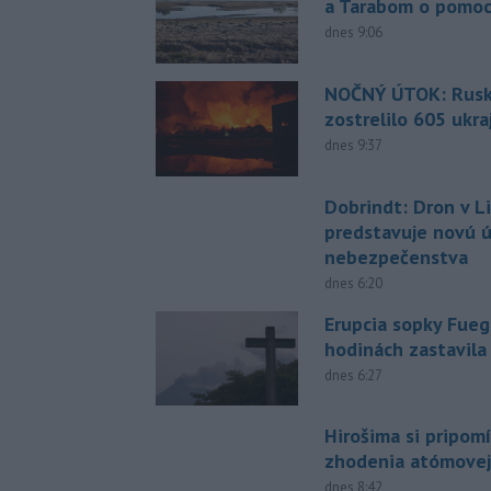
a Tarabom o pomoc
dnes 9:06
NOČNÝ ÚTOK: Rusko
zostrelilo 605 ukr
dnes 9:37
Dobrindt: Dron v L
predstavuje novú 
nebezpečenstva
dnes 6:20
Erupcia sopky Fueg
hodinách zastavila
dnes 6:27
Hirošima si pripomí
zhodenia atómove
dnes 8:42