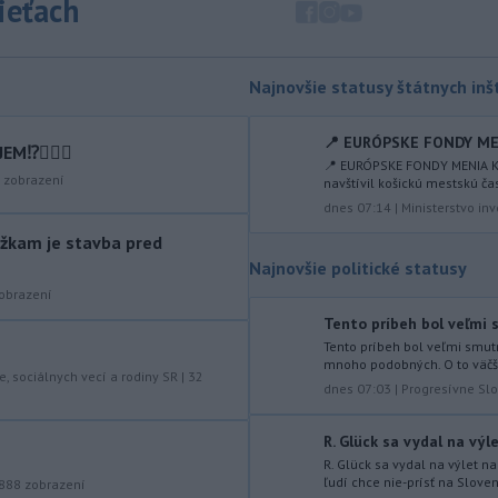
sieťach
-
Ruská dezinformačná
20:08
kampaň sa vo Francúzsku zamerala
na ďalšieho
kandidáta, bývalého
Najnovšie statusy štátnych inšt
centristického premiéra Attala. Ako
informovala agentúra AFP, odhalil ju
vládny úrad Viginum a s „vysokou
📍 EURÓPSKE FONDY MEN
⁉️🤷🏻‍♂️
mierou istoty“ pripísal proruskej
📍 EURÓPSKE FONDY MENIA KO
zobrazení
navštívil košickú mestskú ča
dezinformačnej sieti s názvom
dnes 07:14
|
Ministerstvo inv
Matrioška.
žkam je stavba pred
-
Na jednokoľajovom
20:02
Najnovšie politické statusy
železničnom priecestí v Lozorne
obrazení
došlo v stredu
podvečer k zrážke
nákladného vlaku s osobným
Tento príbeh bol veľmi s
motorovým vozidlom.
Tento príbeh bol veľmi smut
mnoho podobných. O to väčšiu
e, sociálnych vecí a rodiny SR
|
32
-
Úrady v severovýchodnej
19:29
dnes 07:03
|
Progresívne Sl
Kolumbii v stredu zachránili
zatúlané mláďa
hrocha. Na brehu
R. Glück sa vydal na výle
rieky ho našli rybári so známkami
R. Glück sa vydal na výlet n
podvýživy. Ide o jedinca z približne
ľudí chce nie-prísť na Slove
888
zobrazení