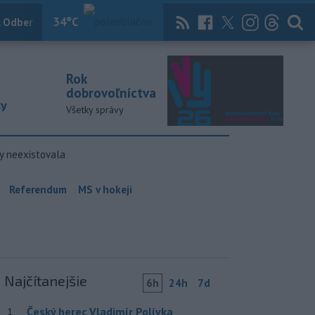
34
°C
 Odber
Knihy
Útulkovo
Magazín
News Now
Archív
TASR
Rok
dobrovoľníctva
ky
Všetky správy
y neexistovala
Referendum
MS v hokeji
Najčítanejšie
6h
24h
7d
Český herec Vladimír Polívka
1