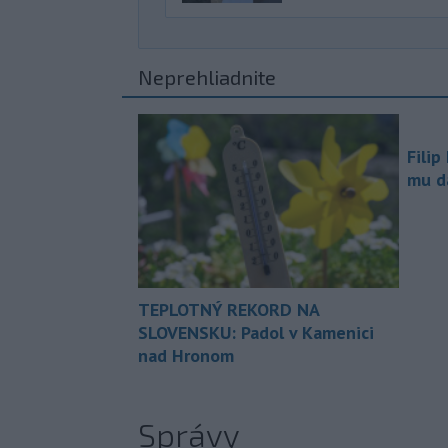
Neprehliadnite
Filip
mu da
TEPLOTNÝ REKORD NA
SLOVENSKU: Padol v Kamenici
nad Hronom
Správy