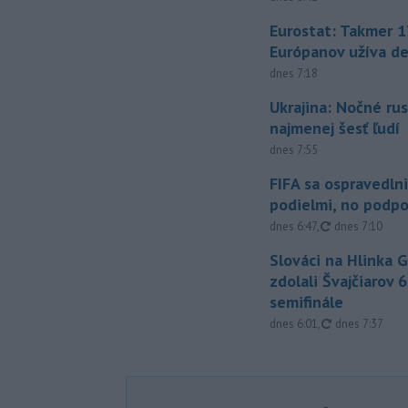
Eurostat: Takmer 1
Európanov užíva d
dnes 7:18
Ukrajina: Nočné rus
najmenej šesť ľudí
dnes 7:55
FIFA sa ospravedlni
podielmi, no podpo
aktualizované
dnes 6:47
,
dnes 7:10
Slováci na Hlinka 
zdolali Švajčiarov 6
semifinále
aktualizované
dnes 6:01
,
dnes 7:37