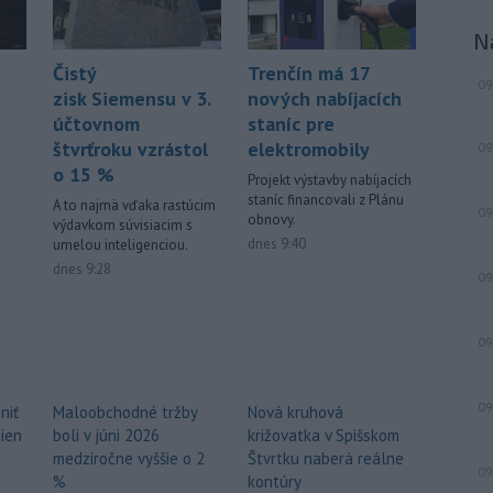
to v stredu uviedla na svojej webovej
stránke, pričom neskôr napísala, že
N
pyrotechnici ju úspešne odstránili.
Trenčín má 17
Čistý
09
-
Pri izraelskom útoku na juhu
17:19
nových nabíjacích
zisk Siemensu v 3.
Libanonu zahynul v stredu jeden
staníc pre
účtovnom
človek a
ďalších 11 utrpelo zranenia.
elektromobily
štvrťroku vzrástol
09
Izraelská armáda zároveň oznámila,
o 15 %
Projekt výstavby nabíjacích
že v danej oblasti začala novú vlnu
staníc financovali z Plánu
A to najmä vďaka rastúcim
leteckých útokov. Stalo sa tak v reakcii
09
obnovy.
výdavkom súvisiacim s
na údajné porušenie prímeria zo
dnes 9:40
umelou inteligenciou.
strany hnutia Hizballáh.
dnes 9:28
09
-
Meteorológovia zo
17:08
Slovenského
hydrometeorologického ústavu
09
(SHMÚ) v stredu zaznamenali nový
absolútny rekord teploty vzduchu. V
Kamenici nad Hronom v okrese Nové
09
niť
Nová kruhová
Maloobchodné tržby
Zámky dosiahla teplota v stredu
žien
križovatka v Spišskom
boli v júni 2026
popoludní 41,4 stupňa Celzia.
Štvrtku naberá reálne
medziročne vyššie o 2
09
kontúry
%